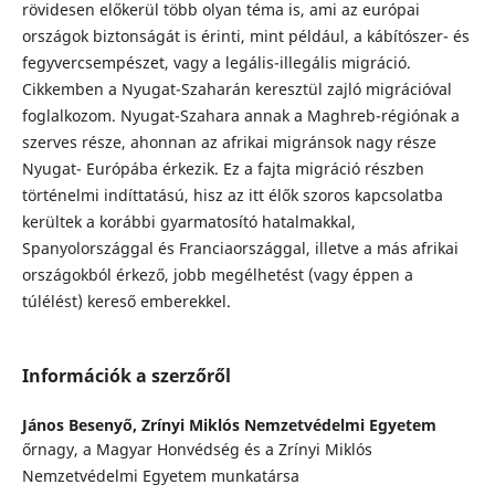
rövidesen előkerül több olyan téma is, ami az európai
országok biztonságát is érinti, mint például, a kábítószer- és
fegyvercsempészet, vagy a legális-illegális migráció.
Cikkemben a Nyugat-Szaharán keresztül zajló migrációval
foglalkozom. Nyugat-Szahara annak a Maghreb-régiónak a
szerves része, ahonnan az afrikai migránsok nagy része
Nyugat- Európába érkezik. Ez a fajta migráció részben
történelmi indíttatású, hisz az itt élők szoros kapcsolatba
kerültek a korábbi gyarmatosító hatalmakkal,
Spanyolországgal és Franciaországgal, illetve a más afrikai
országokból érkező, jobb megélhetést (vagy éppen a
túlélést) kereső emberekkel.
Információk a szerzőről
János Besenyő,
Zrínyi Miklós Nemzetvédelmi Egyetem
őrnagy, a Magyar Honvédség és a Zrínyi Miklós
Nemzetvédelmi Egyetem munkatársa