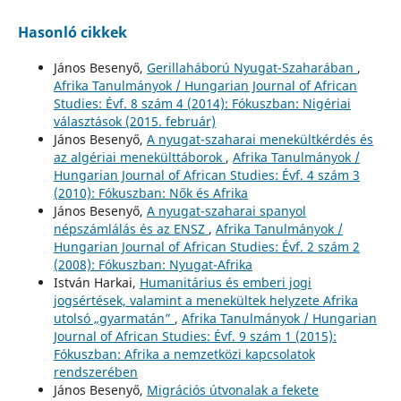
Hasonló cikkek
János Besenyő,
Gerillaháború Nyugat-Szaharában
,
Afrika Tanulmányok / Hungarian Journal of African
Studies: Évf. 8 szám 4 (2014): Fókuszban: Nigériai
választások (2015. február)
János Besenyő,
A nyugat-szaharai menekültkérdés és
az algériai menekülttáborok
,
Afrika Tanulmányok /
Hungarian Journal of African Studies: Évf. 4 szám 3
(2010): Fókuszban: Nők és Afrika
János Besenyő,
A nyugat-szaharai spanyol
népszámlálás és az ENSZ
,
Afrika Tanulmányok /
Hungarian Journal of African Studies: Évf. 2 szám 2
(2008): Fókuszban: Nyugat-Afrika
István Harkai,
Humanitárius és emberi jogi
jogsértések, valamint a menekültek helyzete Afrika
utolsó „gyarmatán”
,
Afrika Tanulmányok / Hungarian
Journal of African Studies: Évf. 9 szám 1 (2015):
Fókuszban: Afrika a nemzetközi kapcsolatok
rendszerében
János Besenyő,
Migrációs útvonalak a fekete