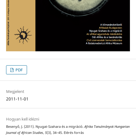
PDF
Megjelent
2011-11-01
Hogyan kell idézni
Besenyő, J. (2011). Nyugat-Szahara és a migráció.
Afrika Tanulmányok Hungarian
Journal of African Studies
,
5
(3), 34–45. Elérés forrás