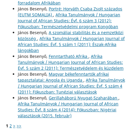
forradalom Afrikában
János Besenyő,
Portré: Horváth Csaba Zsolt százados
(EUTM SOMALIA)
,
Afrika Tanulmányok / Hungarian
Journal of African Studies: Évf. 6 szám 3 (2012):
Fókuszban: Természetvédelmi program Kongóban
János Besenyő,
A szomáliai stabilitás és a nemzetközi
közösség
,
Afrika Tanulmányok / Hungarian Journal of
African Studies: Évf. 5 szám 1 (2011): Észak-Afrika
lángokban
János Besenyő,
Fenntartható Afrika
,
Afrika
Tanulmányok / Hungarian Journal of African Studies:
Évf. 5 szám 2 (2011): Természetvédelem és küzdelem
János Besenyő,
Magyar békefenntartók afrikai
tapasztalatai: Angola és Uganda
,
Afrika Tanulmányok
/ Hungarian Journal of African Studies: Évf. 5 szám 4
(2011): Fókuszban: Tunéziai választások
János Besenyő,
Gerillaháború Nyugat-Szaharában
,
Afrika Tanulmányok / Hungarian Journal of African
Studies: Évf. 8 szám 4 (2014): Fókuszban: Nigériai
választások (2015. február)
1
2
>
>>