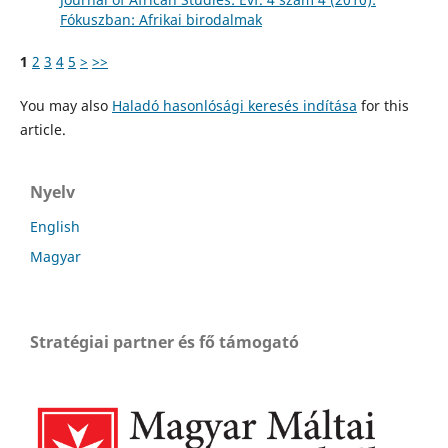
Fókuszban: Afrikai birodalmak
1
2
3
4
5
>
>>
You may also
Haladó hasonlósági keresés indítása
for this
article.
Nyelv
English
Magyar
Stratégiai partner és fő támogató