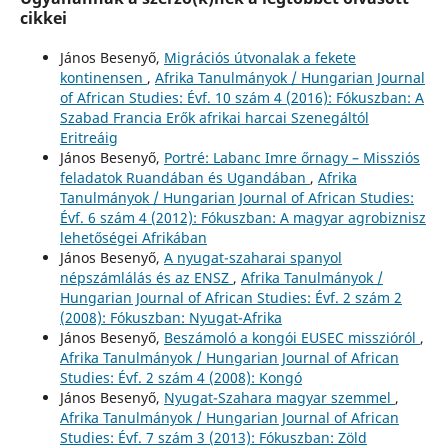
cikkei
János Besenyő,
Migrációs útvonalak a fekete
kontinensen
,
Afrika Tanulmányok / Hungarian Journal
of African Studies: Évf. 10 szám 4 (2016): Fókuszban: A
Szabad Francia Erők afrikai harcai Szenegáltól
Eritreáig
János Besenyő,
Portré: Labanc Imre őrnagy – Missziós
feladatok Ruandában és Ugandában
,
Afrika
Tanulmányok / Hungarian Journal of African Studies:
Évf. 6 szám 4 (2012): Fókuszban: A magyar agrobiznisz
lehetőségei Afrikában
János Besenyő,
A nyugat-szaharai spanyol
népszámlálás és az ENSZ
,
Afrika Tanulmányok /
Hungarian Journal of African Studies: Évf. 2 szám 2
(2008): Fókuszban: Nyugat-Afrika
János Besenyő,
Beszámoló a kongói EUSEC misszióról
,
Afrika Tanulmányok / Hungarian Journal of African
Studies: Évf. 2 szám 4 (2008): Kongó
János Besenyő,
Nyugat-Szahara magyar szemmel
,
Afrika Tanulmányok / Hungarian Journal of African
Studies: Évf. 7 szám 3 (2013): Fókuszban: Zöld