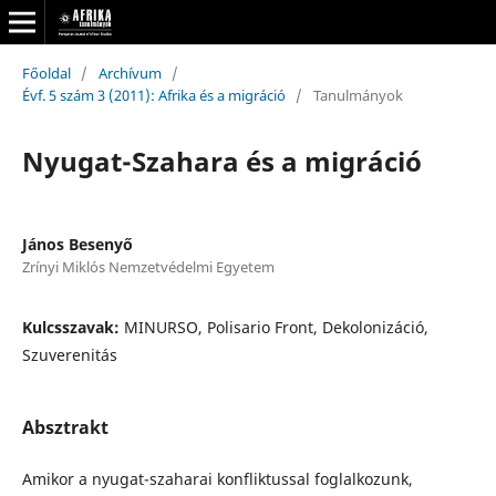
Főoldal
/
Archívum
/
Évf. 5 szám 3 (2011): Afrika és a migráció
/
Tanulmányok
Nyugat-Szahara és a migráció
János Besenyő
Zrínyi Miklós Nemzetvédelmi Egyetem
Kulcsszavak:
MINURSO, Polisario Front, Dekolonizáció,
Szuverenitás
Absztrakt
Amikor a nyugat-szaharai konfliktussal foglalkozunk,