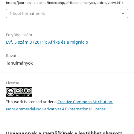
https://journals.lib.pte.hu/index.php/afrikatanulmanyok/article/view/4414
Idézet formátumok
Folyóirat szám
Évf. 5 szám 3 (2011): Afrika és a migráció
Rovat
Tanulmányok
License
This work is licensed under a
Creative Commons Attribution-
NonCommercial-NoDerivatives 4.0 International License
.
Ugyanannak a szerző(k)nek a legtöbbet olvasott