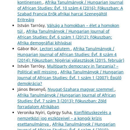
kontinensen
,
Afrika Tanulmányok / Hungarian Journal
of African Studies: Évf. 10 szám 4 (2016): Fókuszban: A
Szabad Francia Erők afrikai harcai Szenegáltól
Eritreáig
István Tarrósy,
Válság a homokban – élet a homokon
túl
,
Afrika Tanulmányok / Hungarian Journal of
African Studies: Évf. 6 szám 1 (2012): Fókuszban:
Afrika demográfiai kihívásai
Gábor Búr,
Lectori salutem
,
Afrika Tanulmányok /
Hungarian Journal of African Studies: Évf. 8 szám 4
(2014): Fókuszban: Nigériai választások (2015. február)
István Tarrósy,
Multiparty democracy in Tanzania? –
Political will missing
,
Afrika Tanulmányok / Hungarian
Journal of African Studies: Évf. 1 szám 1 (2007): Épülő
demokrácia?
János Besenyő,
Nyugat-Szahara magyar szemmel
,
Afrika Tanulmányok / Hungarian Journal of African
Studies: Évf. 7 szám 3 (2013): Fókuszban: Zöld
forradalom Afrikában
Veronika Nyíri, György Suha,
Konfliktuskezelés a
nemzetközi jog eszközeivel – a kongói krízis
esettanulmánya
,
Afrika Tanulmányok / Hungarian
Journal of African Studies: Évf. 4 szám 4 (2010):