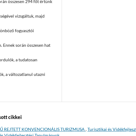
orán összesen 294 főt értünk
ségével vizsgáltuk, majd
lönböző fogyasztói
án. Ennek során összesen hat
fordulók, a tudatosan
k, a változatlanul utazni
ott cikkei
Ű REJTETT KONVENCIONÁLIS TURIZMUSA
,
Turisztikai és Vidékfejlesz
 és Vidékfejlesztési Tanulmányok