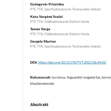
Gyöngyvér Prisztóka
PTE TTK, Sporttudományi és Testnevelési Intézet
Kata Vargáné Szalai
PTE TTK, Földtudományok Doktori Iskola
Tamás Varga
PTE TTK, Földtudományok Doktori Iskola
Gergely Marton
PTE TTK, Sporttudományi és Testnevelési Intézet
DOI:
https://doi.org/10.15170/TVT.2021.06.04.02
Kulcsszavak:
turizmus, fogyasztói magatartás, koron
klaszterelemzés
Absztrakt