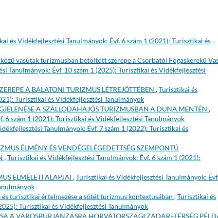
ikai és Vidékfejlesztési Tanulmányok: Évf. 6 szám 1 (2021): Turisztikai és
özű vasutak turizmusban betöltött szerepe a Csorbatói Fogaskerekű Va
tési Tanulmányok: Évf. 10 szám 1 (2025): Turisztikai és Vidékfejlesztési
ZEREPE A BALATONI TURIZMUS LÉTREJÖTTÉBEN
,
Turisztikai és
021): Turisztikai és Vidékfejlesztési Tanulmányok
GJELENÉSE A SZÁLLODAHAJÓS TURIZMUSBAN A DUNA MENTÉN
,
f. 6 szám 1 (2021): Turisztikai és Vidékfejlesztési Tanulmányok
Vidékfejlesztési Tanulmányok: Évf. 7 szám 1 (2022): Turisztikai és
IZMUS ÉLMÉNY ÉS VENDÉGELÉGEDETTSÉG SZEMPONTÚ
AN
,
Turisztikai és Vidékfejlesztési Tanulmányok: Évf. 6 szám 1 (2021):
US ELMÉLETI ALAPJAI
,
Turisztikai és Vidékfejlesztési Tanulmányok: Évf
 Tanulmányok
 és turisztikai értelmezése a sötét turizmus kontextusában
,
Turisztikai és
2025): Turisztikai és Vidékfejlesztési Tanulmányok
ÁSA A VÁROSBURJÁNZÁSRA HORVÁTORSZÁGI ZADAR–TÉRSÉG PÉLD