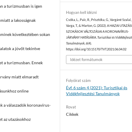
n a turizmusban is igen
Hogyan kell idézni
t miatt a lakosságnak
Csóka, L., Paic, R., Prisztóka, G., Vargáné Szalai, 
Varga, T., & Marton, G. (2022). A HAZAI UTAZÁS
SZOKÁSOK VÁLTOZÁSAI A KORONAVÍRUS-
, aminek következtében sokan
JÁRVÁNY HATÁSÁRA.
Turisztikai és Vidékfejlesz
Tanulmányok
,
6
(4).
alatok a jövőt tekintve
https://doi.org/10.15170/TVT.2021.06.04.02
Idézet formátumok
ket a turizmusban. Ennek
árvány miatt elmaradt
Folyóirat szám
Évf. 6 szám 4 (2021): Turisztikai és
tásunkhoz online
Vidékfejlesztési Tanulmányok
uk a válaszadók koronavírus-
Rovat
Cikkek
et az utazásokhoz