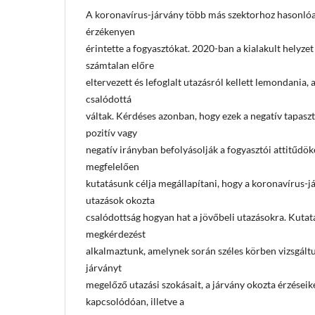
A koronavírus-járvány több más szektorhoz hasonlóa
érzékenyen
érintette a fogyasztókat. 2020-ban a kialakult helyze
számtalan előre
eltervezett és lefoglalt utazásról kellett lemondania
csalódottá
váltak. Kérdéses azonban, hogy ezek a negatív tapaszt
pozitív vagy
negatív irányban befolyásolják a fogyasztói attitűdö
megfelelően
kutatásunk célja megállapítani, hogy a koronavírus-j
utazások okozta
csalódottság hogyan hat a jövőbeli utazásokra. Kuta
megkérdezést
alkalmaztunk, amelynek során széles körben vizsgált
járványt
megelőző utazási szokásait, a járvány okozta érzéseik
kapcsolódóan, illetve a