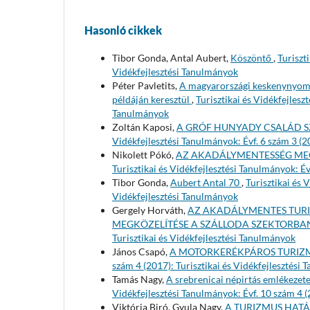
Hasonló cikkek
Tibor Gonda, Antal Aubert,
Köszöntő
,
Turiszt
Vidékfejlesztési Tanulmányok
Péter Pavletits,
A magyarországi keskenynyomk
példáján keresztül
,
Turisztikai és Vidékfejlesz
Tanulmányok
Zoltán Kaposi,
A GRÓF HUNYADY CSALÁD S
Vidékfejlesztési Tanulmányok: Évf. 6 szám 3 (2
Nikolett Pókó,
AZ AKADÁLYMENTESSÉG ME
Turisztikai és Vidékfejlesztési Tanulmányok: Év
Tibor Gonda,
Aubert Antal 70
,
Turisztikai és 
Vidékfejlesztési Tanulmányok
Gergely Horváth,
AZ AKADÁLYMENTES TUR
MEGKÖZELÍTÉSE A SZÁLLODA SZEKTORB
Turisztikai és Vidékfejlesztési Tanulmányok
János Csapó,
A MOTORKERÉKPÁROS TURIZM
szám 4 (2017): Turisztikai és Vidékfejlesztési
Tamás Nagy,
A srebrenicai népirtás emlékezete
Vidékfejlesztési Tanulmányok: Évf. 10 szám 4 (
Viktória Biró, Gyula Nagy,
A TURIZMUS HAT