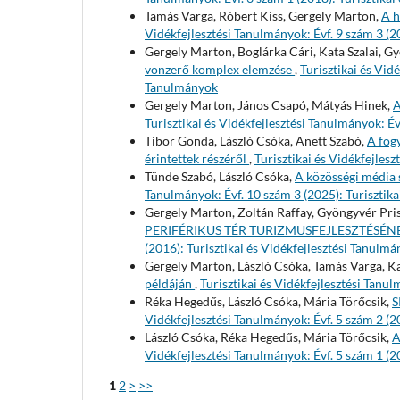
Tamás Varga, Róbert Kiss, Gergely Marton,
A h
Vidékfejlesztési Tanulmányok: Évf. 9 szám 3 (2
Gergely Marton, Boglárka Cári, Kata Szalai, G
vonzerő komplex elemzése
,
Turisztikai és Vid
Tanulmányok
Gergely Marton, János Csapó, Mátyás Hinek,
A
Turisztikai és Vidékfejlesztési Tanulmányok: Év
Tibor Gonda, László Csóka, Anett Szabó,
A fogy
érintettek részéről
,
Turisztikai és Vidékfejles
Tünde Szabó, László Csóka,
A közösségi média 
Tanulmányok: Évf. 10 szám 3 (2025): Turisztika
Gergely Marton, Zoltán Raffay, Gyöngyvér Pris
PERIFÉRIKUS TÉR TURIZMUSFEJLESZTÉSÉ
(2016): Turisztikai és Vidékfejlesztési Tanulm
Gergely Marton, László Csóka, Tamás Varga, Ka
példáján
,
Turisztikai és Vidékfejlesztési Tanul
Réka Hegedűs, László Csóka, Mária Törőcsik,
S
Vidékfejlesztési Tanulmányok: Évf. 5 szám 2 (2
László Csóka, Réka Hegedűs, Mária Törőcsik,
A
Vidékfejlesztési Tanulmányok: Évf. 5 szám 1 (2
1
2
>
>>