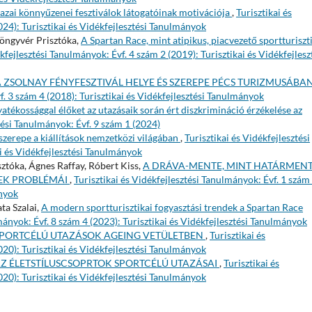
azai könnyűzenei fesztiválok látogatóinak motivációja
,
Turisztikai és
024): Turisztikai és Vidékfejlesztési Tanulmányok
yöngyvér Prisztóka,
A Spartan Race, mint atipikus, piacvezető sportturiszt
ékfejlesztési Tanulmányok: Évf. 4 szám 2 (2019): Turisztikai és Vidékfejlesz
 ZSOLNAY FÉNYFESZTIVÁL HELYE ÉS SZEREPE PÉCS TURIZMUSÁBA
f. 3 szám 4 (2018): Turisztikai és Vidékfejlesztési Tanulmányok
atékossággal élőket az utazásaik során ért diszkrimináció érzékelése az
ztési Tanulmányok: Évf. 9 szám 1 (2024)
szerepe a kiállítások nemzetközi világában
,
Turisztikai és Vidékfejlesztési
i és Vidékfejlesztési Tanulmányok
ztóka, Ágnes Raffay, Róbert Kiss,
A DRÁVA-MENTE, MINT HATÁRMENT
NEK PROBLÉMÁI
,
Turisztikai és Vidékfejlesztési Tanulmányok: Évf. 1 szám
ányok
ta Szalai,
A modern sportturisztikai fogyasztási trendek a Spartan Race
mányok: Évf. 8 szám 4 (2023): Turisztikai és Vidékfejlesztési Tanulmányok
PORTCÉLÚ UTAZÁSOK AGEING VETÜLETBEN
,
Turisztikai és
020): Turisztikai és Vidékfejlesztési Tanulmányok
Z ÉLETSTÍLUSCSOPRTOK SPORTCÉLÚ UTAZÁSAI
,
Turisztikai és
020): Turisztikai és Vidékfejlesztési Tanulmányok