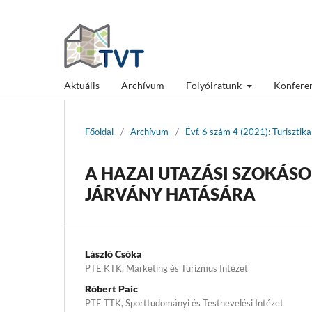
Aktuális
Archívum
Folyóiratunk
Konfere
Főoldal
/
Archívum
/
Évf. 6 szám 4 (2021): Turisztik
A HAZAI UTAZÁSI SZOKÁSO
JÁRVÁNY HATÁSÁRA
László Csóka
PTE KTK, Marketing és Turizmus Intézet
Róbert Paic
PTE TTK, Sporttudományi és Testnevelési Intézet