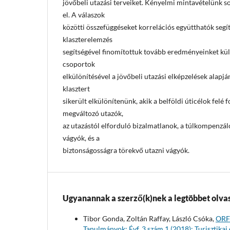
jövőbeli utazási terveiket. Kényelmi mintavételünk s
el. A válaszok
közötti összefüggéseket korrelációs együtthatók segít
klaszterelemzés
segítségével finomítottuk tovább eredményeinket kü
csoportok
elkülönítésével a jövőbeli utazási elképzelések alapj
klasztert
sikerült elkülönítenünk, akik a belföldi úticélok felé 
megváltozó utazók,
az utazástól elforduló bizalmatlanok, a túlkompenzáló
vágyók, és a
biztonságosságra törekvő utazni vágyók.
Ugyanannak a szerző(k)nek a legtöbbet olvas
Tibor Gonda, Zoltán Raffay, László Csóka,
ORF
Tanulmányok: Évf. 3 szám 1 (2018): Turisztikai