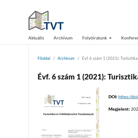
Aktuális
Archívum
Folyóiratunk
Konfere
Főoldal
/
Archívum
/
Évf. 6 szám 1 (2021): Turisztik
Évf. 6 szám 1 (2021): Turiszt
DOI:
https://d
Megjelent:
202