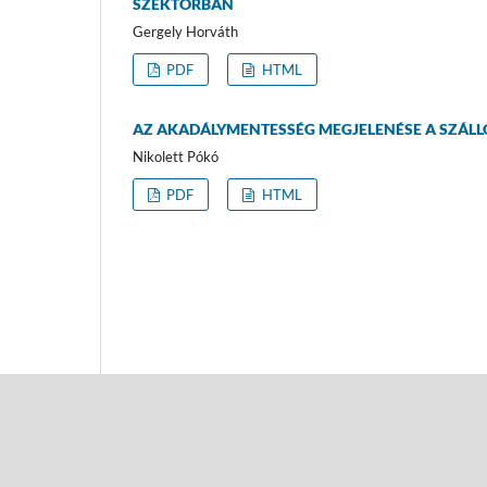
SZEKTORBAN
Gergely Horváth
PDF
HTML
AZ AKADÁLYMENTESSÉG MEGJELENÉSE A SZÁL
Nikolett Pókó
PDF
HTML