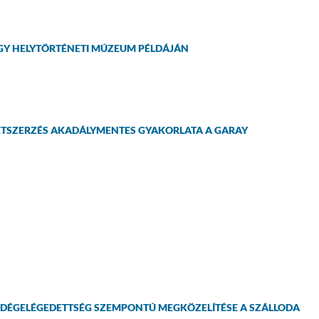
GY HELYTÖRTÉNETI MÚZEUM PÉLDÁJÁN
ERETSZERZÉS AKADÁLYMENTES GYAKORLATA A GARAY
NDÉGELÉGEDETTSÉG SZEMPONTÚ MEGKÖZELÍTÉSE A SZÁLLODA