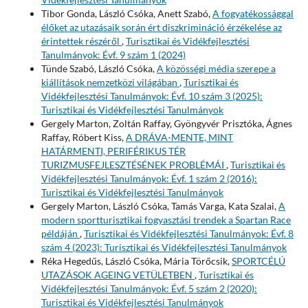
Tibor Gonda, László Csóka, Anett Szabó,
A fogyatékossággal
élőket az utazásaik során ért diszkrimináció érzékelése az
érintettek részéről
,
Turisztikai és Vidékfejlesztési
Tanulmányok: Évf. 9 szám 1 (2024)
Tünde Szabó, László Csóka,
A közösségi média szerepe a
kiállítások nemzetközi világában
,
Turisztikai és
Vidékfejlesztési Tanulmányok: Évf. 10 szám 3 (2025):
Turisztikai és Vidékfejlesztési Tanulmányok
Gergely Marton, Zoltán Raffay, Gyöngyvér Prisztóka, Ágnes
Raffay, Róbert Kiss,
A DRÁVA-MENTE, MINT
HATÁRMENTI, PERIFÉRIKUS TÉR
TURIZMUSFEJLESZTÉSÉNEK PROBLÉMÁI
,
Turisztikai és
Vidékfejlesztési Tanulmányok: Évf. 1 szám 2 (2016):
Turisztikai és Vidékfejlesztési Tanulmányok
Gergely Marton, László Csóka, Tamás Varga, Kata Szalai,
A
modern sportturisztikai fogyasztási trendek a Spartan Race
példáján
,
Turisztikai és Vidékfejlesztési Tanulmányok: Évf. 8
szám 4 (2023): Turisztikai és Vidékfejlesztési Tanulmányok
Réka Hegedűs, László Csóka, Mária Törőcsik,
SPORTCÉLÚ
UTAZÁSOK AGEING VETÜLETBEN
,
Turisztikai és
Vidékfejlesztési Tanulmányok: Évf. 5 szám 2 (2020):
Turisztikai és Vidékfejlesztési Tanulmányok