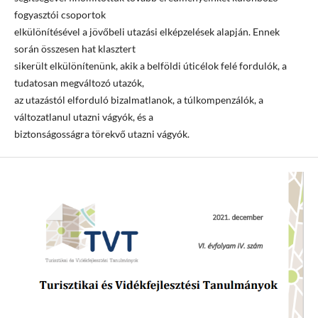
fogyasztói csoportok
elkülönítésével a jövőbeli utazási elképzelések alapján. Ennek
során összesen hat klasztert
sikerült elkülönítenünk, akik a belföldi úticélok felé fordulók, a
tudatosan megváltozó utazók,
az utazástól elforduló bizalmatlanok, a túlkompenzálók, a
változatlanul utazni vágyók, és a
biztonságosságra törekvő utazni vágyók.