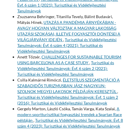
Évf. 6 szám 1 (2021): Turisztikai és Vidékfejlesztési
Tanulmányok
Zsuzsanna Behringer, Titanilla Tevely, Bálint Budavári,
Mátyás Hinek,
UTAZÁS A PANDÉMIA ÁRNYÉKÁBAN -
AVAGY HOGYAN VÁLTOZTAK A MAGYAR LAKOSSÁG
UTAZÁSI SZOKÁSAI, ILLETVE FOGYASZTÓI DÖNTÉSEI A
VILÁGJÁRVÁNY IDEJÉN
,
Turisztikai és Vidékfejlesztési
Tanulmányok: Évf. 6 szám 4 (2021): Turisztikai és
Vidékfejlesztési Tanulmányok
Anett Tőzsér,
CHALLENGES FOR SUSTAINABLE TOURISM
USING BARCELONA AS A CASE STUDY
,
Turisztikai és
Vidékfejlesztési Tanulmányok: Évf. 6 szám 2 (2021):
Turisztikai és Vidékfejlesztési Tanulmányok
Csilla Kalmárné Rimóczi,
ÉLETSTÍLUS SZEGMENTÁCIÓ A
SZABADIDŐS TURIZMUSBAN JÁSZ-NAGYKUN-
SZOLNOK MEGYEI LAKOSOK PÉLDÁJÁN KERESZTÜL
,
Turisztikai és Vidékfejlesztési Tanulmányok: Évf. 1 szám 2
(2016): Turisztikai és Vidékfejlesztési Tanulmányok
Gergely Marton, László Csóka, Tamás Varga, Kata Szalai,
A
modern sportturisztikai fogyasztási trendek a Spartan Race
példáján
,
Turisztikai és Vidékfejlesztési Tanulmányok: Évf. 8
szám 4 (2023): Turisztikai és Vidékfejlesztési Tanulmányok