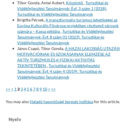
Tibor Gonda, Antal Aubert,
Köszöntő
,
Turisztikai és
Vidékfejlesztési Tanulmányok: Évf. 3 szám 1 (2018):
Turisztikai és Vidékfejlesztési Tanulmányok
Brigitta Pécsek,
A transzformatív turizmus lehetőségei az
Európa Kulturális Fővárosa projektben résztvevő városok
számára – Kassa példája
,
Turisztikai és Vidékfejlesztési
Tanulmányok: Évf. 8 szám 01 (2023): Turisztikai és
Vidékfejlesztési Tanulmányok
János Csapó, Tibor Gonda,
A HAZAI LAKOSSÁG UTAZÁSI
MOTIVÁCIÓINAK ÉS SZOKÁSAINAK ELEMZÉSE AZ
AKTÍV TURIZMUS ÉS A FIZIKAI AKTIVITÁS
TEKINTETÉBEN
,
Turisztikai és Vidékfejlesztési
Tanulmányok: Évf. 4 szám 4 (2019): Turisztikai és
Vidékfejlesztési Tanulmányok
<<
<
1
2
3
4
5
6
7
8
9
10
>
>>
You may also
Haladó hasonlósági keresés indítása
for this article.
Nyelv