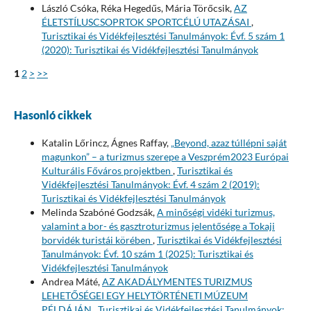
László Csóka, Réka Hegedűs, Mária Törőcsik,
AZ
ÉLETSTÍLUSCSOPRTOK SPORTCÉLÚ UTAZÁSAI
,
Turisztikai és Vidékfejlesztési Tanulmányok: Évf. 5 szám 1
(2020): Turisztikai és Vidékfejlesztési Tanulmányok
1
2
>
>>
Hasonló cikkek
Katalin Lőrincz, Ágnes Raffay,
„Beyond, azaz túllépni saját
magunkon” – a turizmus szerepe a Veszprém2023 Európai
Kulturális Főváros projektben
,
Turisztikai és
Vidékfejlesztési Tanulmányok: Évf. 4 szám 2 (2019):
Turisztikai és Vidékfejlesztési Tanulmányok
Melinda Szabóné Godzsák,
A minőségi vidéki turizmus,
valamint a bor- és gasztroturizmus jelentősége a Tokaji
borvidék turistái körében
,
Turisztikai és Vidékfejlesztési
Tanulmányok: Évf. 10 szám 1 (2025): Turisztikai és
Vidékfejlesztési Tanulmányok
Andrea Máté,
AZ AKADÁLYMENTES TURIZMUS
LEHETŐSÉGEI EGY HELYTÖRTÉNETI MÚZEUM
PÉLDÁJÁN
,
Turisztikai és Vidékfejlesztési Tanulmányok: