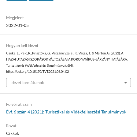
Megjelent
2022-01-05
Hogyan kell idézni
Csóka, L., Paic, R., Prisztóka, G., Vargáné Szalai, K., Varga, T., & Marton, G. (2022). A
HAZAI UTAZÁSI SZOKÁSOK VÁLTOZÁSAI A KORONAVÍRUS-JÁRVÁNY HATÁSÁRA.
Turisztikai és Vidékfejlesztési Tanulmányok
,
6
(4).
https://doi.org/10.15170/TVT.2021.06.04.02
Idézet formátumok
Folyóirat szám
Évf. 6 szám 4 (2021): Turisztikai és Vidékfejlesztési Tanulmányok
Rovat
Cikkek