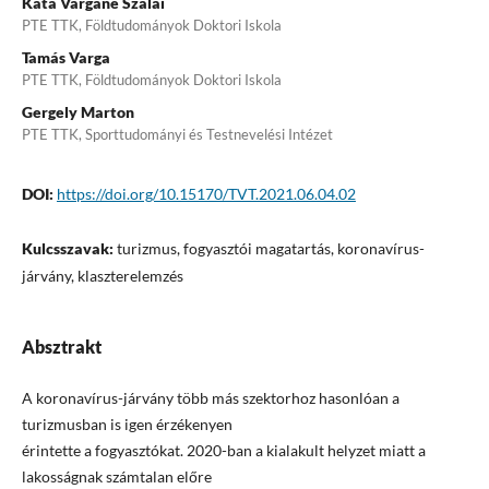
Kata Vargáné Szalai
PTE TTK, Földtudományok Doktori Iskola
Tamás Varga
PTE TTK, Földtudományok Doktori Iskola
Gergely Marton
PTE TTK, Sporttudományi és Testnevelési Intézet
DOI:
https://doi.org/10.15170/TVT.2021.06.04.02
Kulcsszavak:
turizmus, fogyasztói magatartás, koronavírus-
járvány, klaszterelemzés
Absztrakt
A koronavírus-járvány több más szektorhoz hasonlóan a
turizmusban is igen érzékenyen
érintette a fogyasztókat. 2020-ban a kialakult helyzet miatt a
lakosságnak számtalan előre