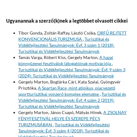
Ugyanannak a szerző(k)nek a legtöbbet olvasott cikkei
Tibor Gonda, Zoltán Raffay, László Csóka,
ORFŰ REJTETT
KONVENCIONÁLIS TURIZMUSA
,
Turisztikai és
Vidékfejlesztési Tanulmányok: Évf. 3 szám 1 (2018):
Turisztikai és Vidékfejlesztési Tanulmányok
Tamás Varga, Róbert Kiss, Gergely Marton,
A hazai
könnyűzenei fesztiválok látogatóinak motivációja
,
Turisztikai és Vidékfejlesztési Tanulmányok: Évf. 9 szám 3
(2024): Turisztikai és Vidékfejlesztési Tanulmányok
Gergely Marton, Boglárka Cári, Kata Szalai, Gyöngyvér
Prisztóka,
A Spartan Race, mint atipikus, piacvezető
sportturisztikai vonzerő komplex elemzése
,
Turisztikai és
Vidékfejlesztési Tanulmányok: Évf. 4 szám 2 (2019):
Turisztikai és Vidékfejlesztési Tanulmányok
Gergely Marton, János Csapó, Mátyás Hinek,
A ZSOLNAY
FÉNYFESZTIVÁL HELYE ÉS SZEREPE PÉCS
TURIZMUSÁBAN
,
Turisztikai és Vidékfejlesztési
Tanulmányok: Évf. 3 szám 4 (2018): Turisztikai és
Vidékfejlesztési Tanulmányok