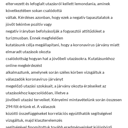
eltervezett és lefoglalt utazásról kellett lemondania, aminek
következtében sokan csalódottá
váltak. Kérdéses azonban, hogy ezek a negatív tapasztalatok a
jövőt tekintve pozitív vagy
negatív irányban befolyásolják a fogyasztói attitűdöket a
turizmusban. Ennek megfelelően
kutatásunk célja megállapítani, hogy a koronavírus-járvány miatt
elmaradt utazások okozta
csalódottság hogyan hat a jövőbeli utazásokra. Kutatásunkhoz
online megkérdezést
alkalmaztunk, amelynek során széles körben vizsgáltuk a
válaszadók koronavírus-járványt
megelőző utazási szokásait, a járvány okozta érzéseiket az
utazásokhoz kapcsolódóan, illetve a
jövőbeli utazási terveiket. Kényelmi mintavételünk során összesen
294 főt értünk el. A válaszok
közötti összefüggéseket korrelációs együtthatók segítségével
vizsgáltuk, majd klaszterelemzés
segítségével finomítottuk tovább eredményeinket különböző