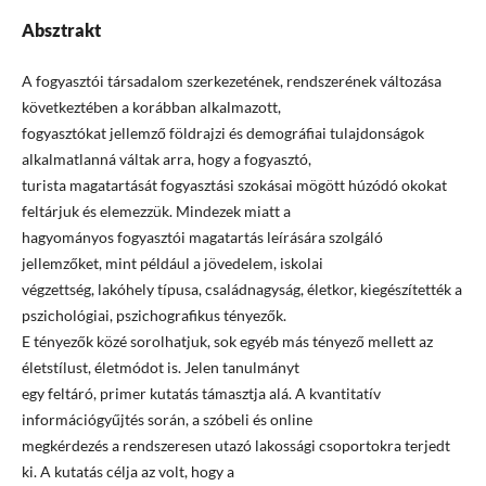
Absztrakt
A fogyasztói társadalom szerkezetének, rendszerének változása
következtében a korábban alkalmazott,
fogyasztókat jellemző földrajzi és demográfiai tulajdonságok
alkalmatlanná váltak arra, hogy a fogyasztó,
turista magatartását fogyasztási szokásai mögött húzódó okokat
feltárjuk és elemezzük. Mindezek miatt a
hagyományos fogyasztói magatartás leírására szolgáló
jellemzőket, mint például a jövedelem, iskolai
végzettség, lakóhely típusa, családnagyság, életkor, kiegészítették a
pszichológiai, pszichografikus tényezők.
E tényezők közé sorolhatjuk, sok egyéb más tényező mellett az
életstílust, életmódot is. Jelen tanulmányt
egy feltáró, primer kutatás támasztja alá. A kvantitatív
információgyűjtés során, a szóbeli és online
megkérdezés a rendszeresen utazó lakossági csoportokra terjedt
ki. A kutatás célja az volt, hogy a