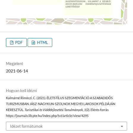
PDF
HTML
Megjelent
2021-06-14
Hogyan kell idézni
Kalmárné Rimóczi, C. (2021). ÉLETSTÍLUS SZEGMENTÁCIÓ A SZABADIDŐS
TURIZMUSBAN JÁSZ-NAGYKUN-SZOLNOK MEGYEI LAKOSOK PÉLDÁJÁN
KERESZTÜL.
Turisztikai és Vidékfejlesztési Tanulmányok
,
1
(2). Elérés forrás
https://journals.lib.pte.hu/index.php/tvt/article/view/4295
Idézet formátumok