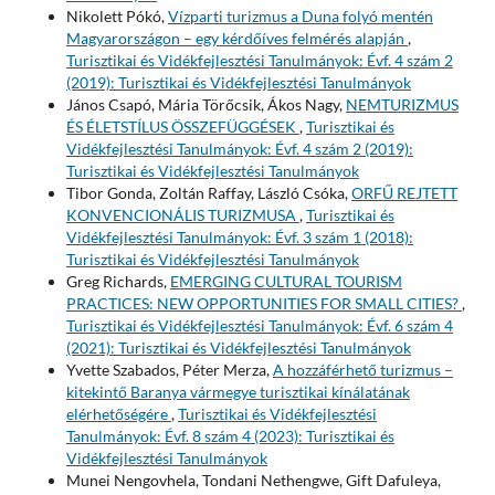
Nikolett Pókó,
Vízparti turizmus a Duna folyó mentén
Magyarországon – egy kérdőíves felmérés alapján
,
Turisztikai és Vidékfejlesztési Tanulmányok: Évf. 4 szám 2
(2019): Turisztikai és Vidékfejlesztési Tanulmányok
János Csapó, Mária Törőcsik, Ákos Nagy,
NEMTURIZMUS
ÉS ÉLETSTÍLUS ÖSSZEFÜGGÉSEK
,
Turisztikai és
Vidékfejlesztési Tanulmányok: Évf. 4 szám 2 (2019):
Turisztikai és Vidékfejlesztési Tanulmányok
Tibor Gonda, Zoltán Raffay, László Csóka,
ORFŰ REJTETT
KONVENCIONÁLIS TURIZMUSA
,
Turisztikai és
Vidékfejlesztési Tanulmányok: Évf. 3 szám 1 (2018):
Turisztikai és Vidékfejlesztési Tanulmányok
Greg Richards,
EMERGING CULTURAL TOURISM
PRACTICES: NEW OPPORTUNITIES FOR SMALL CITIES?
,
Turisztikai és Vidékfejlesztési Tanulmányok: Évf. 6 szám 4
(2021): Turisztikai és Vidékfejlesztési Tanulmányok
Yvette Szabados, Péter Merza,
A hozzáférhető turizmus –
kitekintő Baranya vármegye turisztikai kínálatának
elérhetőségére
,
Turisztikai és Vidékfejlesztési
Tanulmányok: Évf. 8 szám 4 (2023): Turisztikai és
Vidékfejlesztési Tanulmányok
Munei Nengovhela, Tondani Nethengwe, Gift Dafuleya,