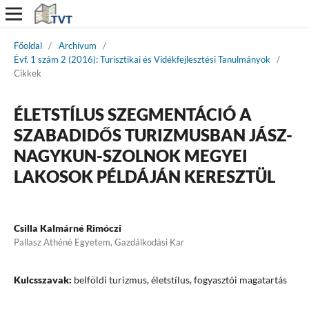
Főoldal
/
Archívum
/
Évf. 1 szám 2 (2016): Turisztikai és Vidékfejlesztési Tanulmányok
/
Cikkek
ÉLETSTÍLUS SZEGMENTÁCIÓ A
SZABADIDŐS TURIZMUSBAN JÁSZ-
NAGYKUN-SZOLNOK MEGYEI
LAKOSOK PÉLDÁJÁN KERESZTÜL
Csilla Kalmárné Rimóczi
Pallasz Athéné Egyetem, Gazdálkodási Kar
Kulcsszavak:
belföldi turizmus, életstílus, fogyasztói magatartás