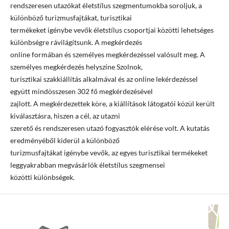
rendszeresen utazókat életstílus szegmentumokba soroljuk, a
különböző turizmusfajtákat, turisztikai
termékeket igénybe vevők életstílus csoportjai közötti lehetséges
különbségre rávilágítsunk. A megkérdezés
online formában és személyes megkérdezéssel valósult meg. A
személyes megkérdezés helyszíne Szolnok,
turisztikai szakkiállítás alkalmával és az online lekérdezéssel
együtt mindösszesen 302 fő megkérdezésével
zajlott. A megkérdezettek köre, a kiállítások látogatói közül került
kiválasztásra, hiszen a cél, az utazni
szerető és rendszeresen utazó fogyasztók elérése volt. A kutatás
eredményéből kiderül a különböző
turizmusfajtákat igénybe vevők, az egyes turisztikai termékeket
leggyakrabban megvásárlók életstílus szegmensei
közötti különbségek.