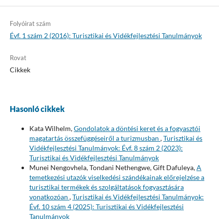
Folyóirat szám
Évf. 1 szám 2 (2016): Turisztikai és Vidékfejlesztési Tanulmányok
Rovat
Cikkek
Hasonló cikkek
Kata Wilhelm,
Gondolatok a döntési keret és a fogyasztói
magatartás összefüggéseiről a turizmusban
,
Turisztikai és
Vidékfejlesztési Tanulmányok: Évf. 8 szám 2 (2023):
Turisztikai és Vidékfejlesztési Tanulmányok
Munei Nengovhela, Tondani Nethengwe, Gift Dafuleya,
A
temetkezési utazók viselkedési szándékainak előrejelzése a
turisztikai termékek és szolgáltatások fogyasztására
vonatkozóan
,
Turisztikai és Vidékfejlesztési Tanulmányok:
Évf. 10 szám 4 (2025): Turisztikai és Vidékfejlesztési
Tanulmányok