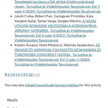
Temetkezési turizmus a Dél-afrikai Köztársaság északi
részén
,
Turisztikai és Vidékfejlesztési Tanulmányok: Évf. 9
szám 4 (2024): Turisztikai és Vidékfejlesztési Tanulmányok
László Csóka, Róbert Paic, Gyöngyvér Prisztóka, Kata
Vargáné Szalai, Tamás Varga, Gergely Marton,
A HAZAI
UTAZÁSI SZOKÁSOK VÁLTOZÁSAI A KORONAVÍRUS-
JÁRVÁNY HATÁSÁRA
,
Turisztikai és Vidékfejlesztési
Tanulmányok: Évf. 6 szám 4 (2021): Turisztikai és
Vidékfejlesztési Tanulmányok
Katalin Ásványi, Márk Miskolczi, Melinda Jászberényi,
AZ
ÖNVEZETŐ JÁRMŰVEK FOGYASZTÓI SZOKÁSOKRA ÉS
TURIZMUSRA GYAKOROLT HATÁSA
,
Turisztikai és
Vidékfejlesztési Tanulmányok: Évf. 5 szám 1 (2020):
Turisztikai és Vidékfejlesztési Tanulmányok
1
2
3
4
5
6
7
8
9
10
>
>>
You may also
Haladó hasonlósági keresés indítása
for this article.
Nyelv