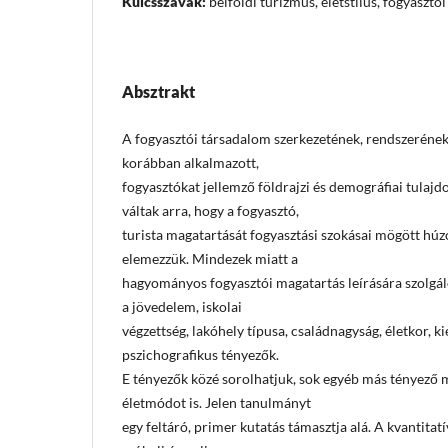
Kulcsszavak:
belföldi turizmus, életstílus, fogyasztó
Absztrakt
A fogyasztói társadalom szerkezetének, rendszerének
korábban alkalmazott,
fogyasztókat jellemző földrajzi és demográfiai tulaj
váltak arra, hogy a fogyasztó,
turista magatartását fogyasztási szokásai mögött húz
elemezzük. Mindezek miatt a
hagyományos fogyasztói magatartás leírására szolgál
a jövedelem, iskolai
végzettség, lakóhely típusa, családnagyság, életkor, ki
pszichografikus tényezők.
E tényezők közé sorolhatjuk, sok egyéb más tényező mel
életmódot is. Jelen tanulmányt
egy feltáró, primer kutatás támasztja alá. A kvantitat