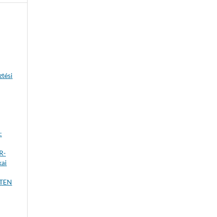
ztési
:
R-
kai
TEN