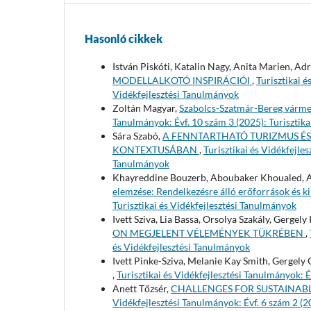
Hasonló cikkek
István Piskóti, Katalin Nagy, Anita Marien, Ad
MODELLALKOTÓ INSPIRÁCIÓI
,
Turisztikai é
Vidékfejlesztési Tanulmányok
Zoltán Magyar,
Szabolcs-Szatmár-Bereg vármeg
Tanulmányok: Évf. 10 szám 3 (2025): Turisztika
Sára Szabó,
A FENNTARTHATÓ TURIZMUS É
KONTEXTUSÁBAN
,
Turisztikai és Vidékfejles
Tanulmányok
Khayreddine Bouzerb, Aboubaker Khoualed, 
elemzése: Rendelkezésre álló erőforrások és k
Turisztikai és Vidékfejlesztési Tanulmányok
Ivett Sziva, Lia Bassa, Orsolya Szakály, Gergel
ON MEGJELENT VÉLEMÉNYEK TÜKRÉBEN
,
és Vidékfejlesztési Tanulmányok
Ivett Pinke-Sziva, Melanie Kay Smith, Gergely
,
Turisztikai és Vidékfejlesztési Tanulmányok: É
Anett Tőzsér,
CHALLENGES FOR SUSTAINABL
Vidékfejlesztési Tanulmányok: Évf. 6 szám 2 (2