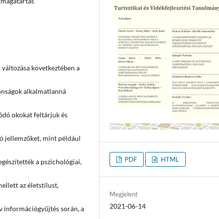
i magatartás
 változása következtében a
donságok alkalmatlanná
ódó okokat feltárjuk és
ó jellemzőket, mint például
PDF
HTML
egészítették a pszichológiai,
lett az életstílust,
Megjelent
2021-06-14
ív információgyűjtés során, a