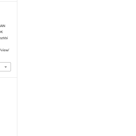
BAN
OK
esztési
e/view/