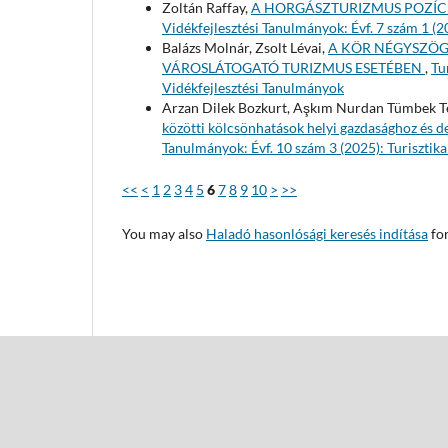
Zoltán Raffay,
A HORGÁSZTURIZMUS POZÍ
Vidékfejlesztési Tanulmányok: Évf. 7 szám 1 (2
Balázs Molnár, Zsolt Lévai,
A KÖR NÉGYSZÖGE
VÁROSLÁTOGATÓ TURIZMUS ESETÉBEN
,
Tu
Vidékfejlesztési Tanulmányok
Arzan Dilek Bozkurt, Aşkım Nurdan Tümbek Te
közötti kölcsönhatások helyi gazdasághoz és d
Tanulmányok: Évf. 10 szám 3 (2025): Turisztika
<<
<
1
2
3
4
5
6
7
8
9
10
>
>>
You may also
Haladó hasonlósági keresés indítása
for