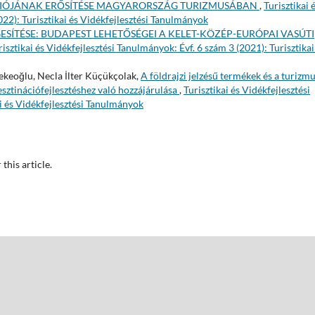
CIÓJÁNAK ERŐSÍTÉSE MAGYARORSZÁG TURIZMUSÁBAN
,
Turisztikai 
022): Turisztikai és Vidékfejlesztési Tanulmányok
SÍTÉSE: BUDAPEST LEHETŐSÉGEI A KELET-KÖZÉP-EURÓPAI VASÚTI
risztikai és Vidékfejlesztési Tanulmányok: Évf. 6 szám 3 (2021): Turisztikai
keoğlu, Necla İlter Küçükçolak,
A földrajzi jelzésű termékek és a turizm
esztinációfejlesztéshez való hozzájárulása
,
Turisztikai és Vidékfejlesztési
i és Vidékfejlesztési Tanulmányok
 this article.