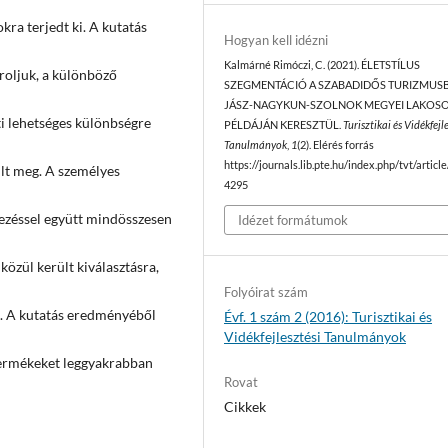
ra terjedt ki. A kutatás
Hogyan kell idézni
Kalmárné Rimóczi, C. (2021). ÉLETSTÍLUS
roljuk, a különböző
SZEGMENTÁCIÓ A SZABADIDŐS TURIZMUS
JÁSZ-NAGYKUN-SZOLNOK MEGYEI LAKOS
ti lehetséges különbségre
PÉLDÁJÁN KERESZTÜL.
Turisztikai és Vidékfejl
Tanulmányok
,
1
(2). Elérés forrás
https://journals.lib.pte.hu/index.php/tvt/articl
lt meg. A személyes
4295
rdezéssel együtt mindösszesen
Idézet formátumok
 közül került kiválasztásra,
Folyóirat szám
t. A kutatás eredményéből
Évf. 1 szám 2 (2016): Turisztikai és
Vidékfejlesztési Tanulmányok
 termékeket leggyakrabban
Rovat
Cikkek