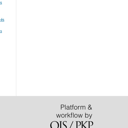
és
 és
us