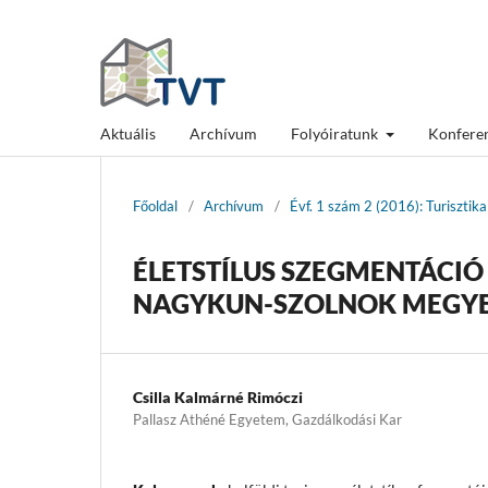
Aktuális
Archívum
Folyóiratunk
Konfere
Főoldal
/
Archívum
/
Évf. 1 szám 2 (2016): Turisztik
ÉLETSTÍLUS SZEGMENTÁCIÓ
NAGYKUN-SZOLNOK MEGYEI
Csilla Kalmárné Rimóczi
Pallasz Athéné Egyetem, Gazdálkodási Kar