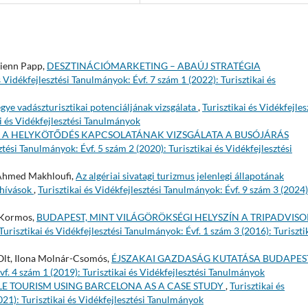
rienn Papp,
DESZTINÁCIÓMARKETING – ABAÚJ STRATÉGIA
s Vidékfejlesztési Tanulmányok: Évf. 7 szám 1 (2022): Turisztikai és
ye vadászturisztikai potenciáljának vizsgálata
,
Turisztikai és Vidékfejles
i és Vidékfejlesztési Tanulmányok
S A HELYKÖTŐDÉS KAPCSOLATÁNAK VIZSGÁLATA A BUSÓJÁRÁS
ztési Tanulmányok: Évf. 5 szám 2 (2020): Turisztikai és Vidékfejlesztési
Ahmed Makhloufi,
Az algériai sivatagi turizmus jelenlegi állapotának
ihívások
,
Turisztikai és Vidékfejlesztési Tanulmányok: Évf. 9 szám 3 (2024)
y Kormos,
BUDAPEST, MINT VILÁGÖRÖKSÉGI HELYSZÍN A TRIPADVISO
Turisztikai és Vidékfejlesztési Tanulmányok: Évf. 1 szám 3 (2016): Turiszti
 Olt, Ilona Molnár-Csomós,
ÉJSZAKAI GAZDASÁG KUTATÁSA BUDAPES
vf. 4 szám 1 (2019): Turisztikai és Vidékfejlesztési Tanulmányok
E TOURISM USING BARCELONA AS A CASE STUDY
,
Turisztikai és
021): Turisztikai és Vidékfejlesztési Tanulmányok