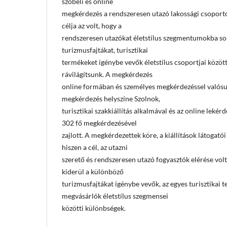
szóbeli és online
megkérdezés a rendszeresen utazó lakossági csoportok
célja az volt, hogy a
rendszeresen utazókat életstílus szegmentumokba so
turizmusfajtákat, turisztikai
termékeket igénybe vevők életstílus csoportjai közöt
rávilágítsunk. A megkérdezés
online formában és személyes megkérdezéssel valósu
megkérdezés helyszíne Szolnok,
turisztikai szakkiállítás alkalmával és az online leké
302 fő megkérdezésével
zajlott. A megkérdezettek köre, a kiállítások látogatói
hiszen a cél, az utazni
szerető és rendszeresen utazó fogyasztók elérése vol
kiderül a különböző
turizmusfajtákat igénybe vevők, az egyes turisztikai
megvásárlók életstílus szegmensei
közötti különbségek.