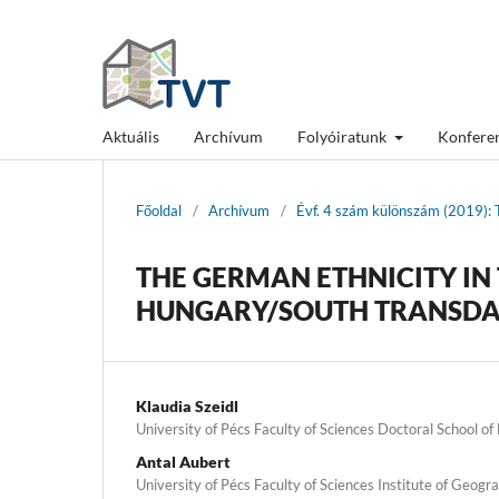
Aktuális
Archívum
Folyóiratunk
Konfere
Főoldal
/
Archívum
/
Évf. 4 szám különszám (2019): T
THE GERMAN ETHNICITY IN
HUNGARY/SOUTH TRANSD
Klaudia Szeidl
University of Pécs Faculty of Sciences Doctoral School of
Antal Aubert
University of Pécs Faculty of Sciences Institute of Geog