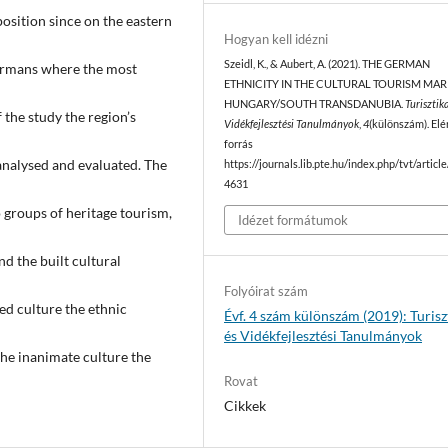
position since on the eastern
Hogyan kell idézni
Szeidl, K., & Aubert, A. (2021). THE GERMAN
Germans where the most
ETHNICITY IN THE CULTURAL TOURISM MAR
HUNGARY/SOUTH TRANSDANUBIA.
Turisztika
 the study the region’s
Vidékfejlesztési Tanulmányok
,
4
(különszám). Elé
forrás
analysed and evaluated. The
https://journals.lib.pte.hu/index.php/tvt/articl
4631
o groups of heritage tourism,
Idézet formátumok
nd the built cultural
Folyóirat szám
ed culture the ethnic
Évf. 4 szám különszám (2019): Turisz
és Vidékfejlesztési Tanulmányok
 the inanimate culture the
Rovat
Cikkek