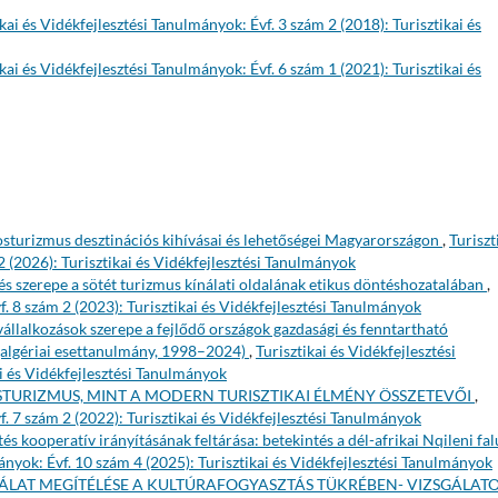
ikai és Vidékfejlesztési Tanulmányok: Évf. 3 szám 2 (2018): Turisztikai és
ikai és Vidékfejlesztési Tanulmányok: Évf. 6 szám 1 (2021): Turisztikai és
osturizmus desztinációs kihívásai és lehetőségei Magyarországon
,
Turiszt
2 (2026): Turisztikai és Vidékfejlesztési Tanulmányok
s szerepe a sötét turizmus kínálati oldalának etikus döntéshozatalában
,
f. 8 szám 2 (2023): Turisztikai és Vidékfejlesztési Tanulmányok
 vállalkozások szerepe a fejlődő országok gazdasági és fenntartható
algériai esettanulmány, 1998–2024)
,
Turisztikai és Vidékfejlesztési
i és Vidékfejlesztési Tanulmányok
TURIZMUS, MINT A MODERN TURISZTIKAI ÉLMÉNY ÖSSZETEVŐI
,
f. 7 szám 2 (2022): Turisztikai és Vidékfejlesztési Tanulmányok
tés kooperatív irányításának feltárása: betekintés a dél-afrikai Nqileni fal
mányok: Évf. 10 szám 4 (2025): Turisztikai és Vidékfejlesztési Tanulmányok
ÁLAT MEGÍTÉLÉSE A KULTÚRAFOGYASZTÁS TÜKRÉBEN- VIZSGÁLAT