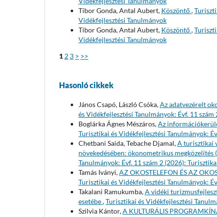
Vidékfejlesztési Tanulmányok
Tibor Gonda, Antal Aubert,
Köszöntő
,
Turiszt
Vidékfejlesztési Tanulmányok
Tibor Gonda, Antal Aubert,
Köszöntő
,
Turiszt
Vidékfejlesztési Tanulmányok
1
2
3
>
>>
Hasonló cikkek
János Csapó, László Csóka,
Az adatvezérelt ok
és Vidékfejlesztési Tanulmányok: Évf. 11 szám 
Boglárka Ágnes Mészáros,
Az információkerülé
Turisztikai és Vidékfejlesztési Tanulmányok: Év
Chetbani Saida, Tebache Djamal,
A turisztikai
növekedésében: ökonometrikus megközelítés (
Tanulmányok: Évf. 11 szám 2 (2026): Turisztika
Tamás Iványi,
AZ OKOSTELEFON ÉS AZ OKOS
Turisztikai és Vidékfejlesztési Tanulmányok: Év
Takalani Ramukumba,
A vidéki turizmusfejlesz
esetébe
,
Turisztikai és Vidékfejlesztési Tanul
Szilvia Kántor,
A KULTURÁLIS PROGRAMKÍN