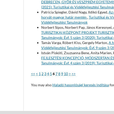
DEBRECEN, GYŐR ÉS VESZPRÉM EGYETEMI
(2021): Turisztikai és Vidékfejlesztési Tanulm
Patrícia Spiegler, Dávid Nagy, Ildikó Egyed,
Az 
horvát-magyar határ mentén
,
Turisztikai és V
Vidékfejlesztési Tanulmányok
Norbert Sipos, Norbert Pap, János Keresnyei,
TURISZTIKAI KÖZPONT PROJEKT TURISZT
Tanulmányok: Évf. 5 szám 3 (2020): Turisztikai
Tamás Varga, Róbert Kiss, Gergely Marton,
A h
Vidékfejlesztési Tanulmányok: Évf. 9 szám 3 (2
István Piskóti, Zsuzsanna Bene, Anita Marien, 
FEJLESZTÉSI KONCEPCIÓ, MÓDSZERTAN 
Tanulmányok: Évf. 4 szám 3 (2019): Turisztikai
<<
<
1
2
3
4
5
6
7
8
9
10
>
>>
You may also
Haladó hasonlósági keresés indítása
for