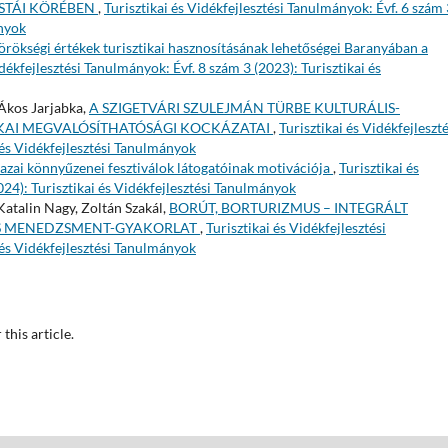
STÁI KÖRÉBEN
,
Turisztikai és Vidékfejlesztési Tanulmányok: Évf. 6 szám 
ányok
örökségi értékek turisztikai hasznosításának lehetőségei Baranyában a
idékfejlesztési Tanulmányok: Évf. 8 szám 3 (2023): Turisztikai és
 Ákos Jarjabka,
A SZIGETVÁRI SZULEJMÁN TÜRBE KULTURÁLIS-
IKAI MEGVALÓSÍTHATÓSÁGI KOCKÁZATAI
,
Turisztikai és Vidékfejleszté
 és Vidékfejlesztési Tanulmányok
azai könnyűzenei fesztiválok látogatóinak motivációja
,
Turisztikai és
024): Turisztikai és Vidékfejlesztési Tanulmányok
Katalin Nagy, Zoltán Szakál,
BORÚT, BORTURIZMUS – INTEGRÁLT
ÉS MENEDZSMENT-GYAKORLAT
,
Turisztikai és Vidékfejlesztési
 és Vidékfejlesztési Tanulmányok
 this article.