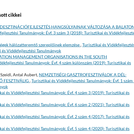
ott cikkei
 DESZTINÁCIÓFEJLESZTÉS HANGSÚLYAINAK VÁLTOZÁSA A BALATO
fejlesztési Tanulmányok: Évf. 3 szám 3 (2018): Turisztikai és Vidékfejleszt
rségek hálózatteremtő szereplőinek elemzése
,
Turisztikai és Vidékfejleszté
i és Vidékfejlesztési Tanulmányok
NATION MANAGEMENT ORGANISATIONS IN THE SOUTH
idékfejlesztési Tanulmányok: Évf. 4 szám különszám (2019): Turisztikai és
Szeidl, Antal Aubert,
NEMZETISÉGI GASZTROFESZTIVÁLOK A DÉL-
Ő FESZTIVÁLIG
,
Turisztikai és Vidékfejlesztési Tanulmányok: Évf. 1 szám
ányok
ikai és Vidékfejlesztési Tanulmányok: Évf. 4 szám 3 (2019): Turisztikai és
ikai és Vidékfejlesztési Tanulmányok: Évf. 6 szám 2 (2021): Turisztikai és
ikai és Vidékfejlesztési Tanulmányok: Évf. 2 szám 4 (2017): Turisztikai és
ikai és Vidékfejlesztési Tanulmányok: Évf. 5 szám 4 (2020): Turisztikai és