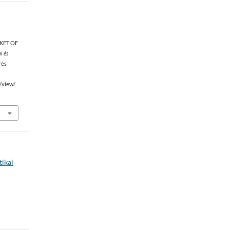
KET OF
i és
rés
e/view/
tikai