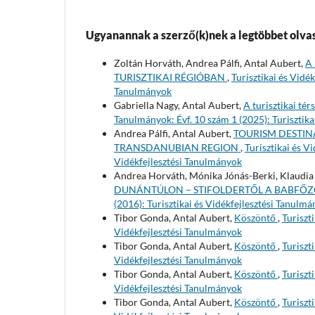
Ugyanannak a szerző(k)nek a legtöbbet olvas
Zoltán Horváth, Andrea Pálfi, Antal Aubert,
A
TURISZTIKAI RÉGIÓBAN
,
Turisztikai és Vidék
Tanulmányok
Gabriella Nagy, Antal Aubert,
A turisztikai té
Tanulmányok: Évf. 10 szám 1 (2025): Turisztika
Andrea Pálfi, Antal Aubert,
TOURISM DESTI
TRANSDANUBIAN REGION
,
Turisztikai és V
Vidékfejlesztési Tanulmányok
Andrea Horváth, Mónika Jónás-Berki, Klaudia 
DUNÁNTÚLON − STIFOLDERTŐL A BABFŐZ
(2016): Turisztikai és Vidékfejlesztési Tanulm
Tibor Gonda, Antal Aubert,
Köszöntő
,
Turiszt
Vidékfejlesztési Tanulmányok
Tibor Gonda, Antal Aubert,
Köszöntő
,
Turiszt
Vidékfejlesztési Tanulmányok
Tibor Gonda, Antal Aubert,
Köszöntő
,
Turiszt
Vidékfejlesztési Tanulmányok
Tibor Gonda, Antal Aubert,
Köszöntő
,
Turiszt