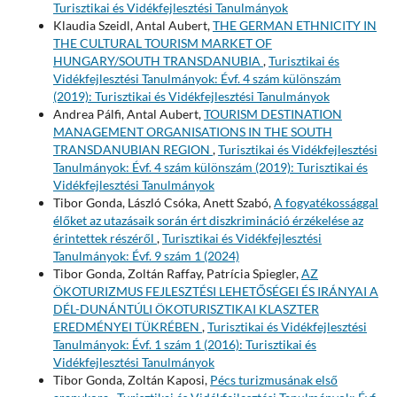
Turisztikai és Vidékfejlesztési Tanulmányok
Klaudia Szeidl, Antal Aubert,
THE GERMAN ETHNICITY IN
THE CULTURAL TOURISM MARKET OF
HUNGARY/SOUTH TRANSDANUBIA
,
Turisztikai és
Vidékfejlesztési Tanulmányok: Évf. 4 szám különszám
(2019): Turisztikai és Vidékfejlesztési Tanulmányok
Andrea Pálfi, Antal Aubert,
TOURISM DESTINATION
MANAGEMENT ORGANISATIONS IN THE SOUTH
TRANSDANUBIAN REGION
,
Turisztikai és Vidékfejlesztési
Tanulmányok: Évf. 4 szám különszám (2019): Turisztikai és
Vidékfejlesztési Tanulmányok
Tibor Gonda, László Csóka, Anett Szabó,
A fogyatékossággal
élőket az utazásaik során ért diszkrimináció érzékelése az
érintettek részéről
,
Turisztikai és Vidékfejlesztési
Tanulmányok: Évf. 9 szám 1 (2024)
Tibor Gonda, Zoltán Raffay, Patrícia Spiegler,
AZ
ÖKOTURIZMUS FEJLESZTÉSI LEHETŐSÉGEI ÉS IRÁNYAI A
DÉL-DUNÁNTÚLI ÖKOTURISZTIKAI KLASZTER
EREDMÉNYEI TÜKRÉBEN
,
Turisztikai és Vidékfejlesztési
Tanulmányok: Évf. 1 szám 1 (2016): Turisztikai és
Vidékfejlesztési Tanulmányok
Tibor Gonda, Zoltán Kaposi,
Pécs turizmusának első