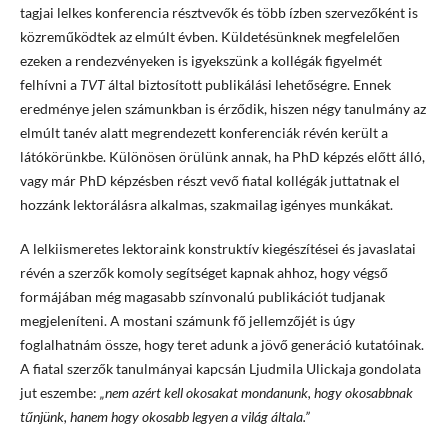
tagjai lelkes konferencia résztvevők és több ízben szervezőként is
közreműködtek az elmúlt évben. Küldetésünknek megfelelően
ezeken a rendezvényeken is igyekszünk a kollégák figyelmét
felhívni a
TVT
által biztosított publikálási lehetőségre. Ennek
eredménye jelen számunkban is érződik, hiszen négy tanulmány az
elmúlt tanév alatt megrendezett konferenciák révén került a
látókörünkbe. Különösen örülünk annak, ha PhD képzés előtt álló,
vagy már PhD képzésben részt vevő fiatal kollégák juttatnak el
hozzánk lektorálásra alkalmas, szakmailag igényes munkákat.
A lelkiismeretes lektoraink konstruktív kiegészítései és javaslatai
révén a szerzők komoly segítséget kapnak ahhoz, hogy végső
formájában még magasabb színvonalú publikációt tudjanak
megjeleníteni. A mostani számunk fő jellemzőjét is úgy
foglalhatnám össze, hogy teret adunk a jövő generáció kutatóinak.
A fiatal szerzők tanulmányai kapcsán Ljudmila Ulickaja gondolata
jut eszembe:
„nem azért kell okosakat mondanunk, hogy okosabbnak
tűnjünk, hanem hogy okosabb legyen a világ általa.”