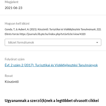
Megjelent
2021-06-23
Hogyan kell idézni
Gonda, T., & Aubert, A. (2021). Köszöntő.
Turisztikai és Vidékfejlesztési Tanulmányok
,
2
(2).
Elérés forrás https://journals.lib.pte.hu/index.php/tvt/article/view/4320
Idézet formátumok
Folyóirat szám
Évf. 2 szám 2 (2017): Turisztikai és Vidékfejlesztési Tanulmányok
Rovat
Köszöntő
Ugyanannak a szerző(k)nek a legtöbbet olvasott cikkei