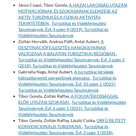
János Csapó, Tibor Gonda,
A HAZAI LAKOSSÁG UTAZÁSI
MOTIVÁCIÓINAK ÉS SZOKÁSAINAK ELEMZÉSE AZ
AKTÍV TURIZMUS ÉS A FIZIKAI AKTIVITÁS
TEKINTETÉBEN
,
Turisztikai és Vidékfejlesztési
Tanulmányok: Évf. 4 szám 4 (2019): Turisztikai és
Vidékfejlesztési Tanulmányok
Zoltán Horváth, Andrea Pálfi, Antal Aubert,
A
DESZTINÁCIÓFEJLESZTÉS HANGSÚLYAINAK
VÁLTOZÁSA A BALATON TURISZTIKAI RÉGIÓBAN
,
Turisztikai és Vidékfejlesztési Tanulmányok: Évf. 3 szám 3
(2018): Turisztikai és Vidékfejlesztési Tanulmányok
Gabriella Nagy, Antal Aubert,
A turisztikai térségek
hálózatteremtő szereplőinek elemzése
,
Turisztikai és
Vidékfejlesztési Tanulmányok: Évf. 10 szám 1 (2025):
Turisztikai és Vidékfejlesztési Tanulmányok
Tibor Gonda, Zoltán Raffay,
A FOGYATÉKOSSÁGGAL
ÉLŐK UTAZÁSI SZOKÁSAI
,
Turisztikai és Vidékfejlesztési
Tanulmányok: Évf. 6 szám 1 (2021): Turisztikai és
Vidékfejlesztési Tanulmányok
Tibor Gonda, Zoltán Raffay, László Csóka,
ORFŰ REJTETT
KONVENCIONÁLIS TURIZMUSA
,
Turisztikai és
Vidékfejlesztési Tanulmányok: Évf. 3 szám 1 (2018):