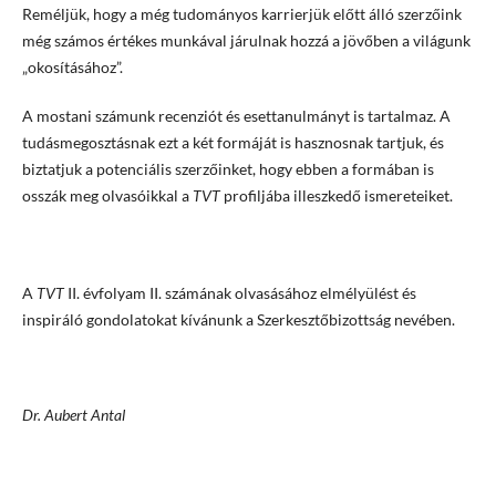
Reméljük, hogy a még tudományos karrierjük előtt álló szerzőink
még számos értékes munkával járulnak hozzá a jövőben a világunk
„okosításához”.
A mostani számunk recenziót és esettanulmányt is tartalmaz. A
tudásmegosztásnak ezt a két formáját is hasznosnak tartjuk, és
biztatjuk a potenciális szerzőinket, hogy ebben a formában is
osszák meg olvasóikkal a
TVT
profiljába illeszkedő ismereteiket.
A
TVT
II. évfolyam II. számának olvasásához elmélyülést és
inspiráló gondolatokat kívánunk a Szerkesztőbizottság nevében.
Dr. Aubert Antal