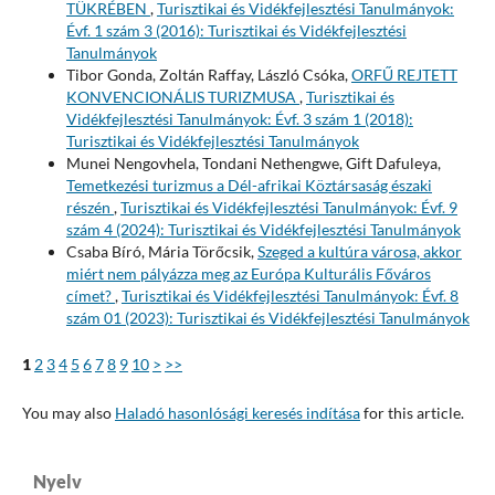
TÜKRÉBEN
,
Turisztikai és Vidékfejlesztési Tanulmányok:
Évf. 1 szám 3 (2016): Turisztikai és Vidékfejlesztési
Tanulmányok
Tibor Gonda, Zoltán Raffay, László Csóka,
ORFŰ REJTETT
KONVENCIONÁLIS TURIZMUSA
,
Turisztikai és
Vidékfejlesztési Tanulmányok: Évf. 3 szám 1 (2018):
Turisztikai és Vidékfejlesztési Tanulmányok
Munei Nengovhela, Tondani Nethengwe, Gift Dafuleya,
Temetkezési turizmus a Dél-afrikai Köztársaság északi
részén
,
Turisztikai és Vidékfejlesztési Tanulmányok: Évf. 9
szám 4 (2024): Turisztikai és Vidékfejlesztési Tanulmányok
Csaba Bíró, Mária Törőcsik,
Szeged a kultúra városa, akkor
miért nem pályázza meg az Európa Kulturális Főváros
címet?
,
Turisztikai és Vidékfejlesztési Tanulmányok: Évf. 8
szám 01 (2023): Turisztikai és Vidékfejlesztési Tanulmányok
1
2
3
4
5
6
7
8
9
10
>
>>
You may also
Haladó hasonlósági keresés indítása
for this article.
Nyelv