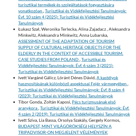
turisztikai termékek és szolgáltatások fogyasztására
vonatkozóan
,
Turisztikai és Vidékfejlesztési Tanulmányok:
Évf. 10 szám 4 (2025): Turisztikai és Vidékfejlesztési
Tanulmányok
Łukasz Szał, Weronika Terlecka, Alina Zajadacz , Aleksandra
Minkwitz, Aleksandra Minkwitz, Anna Lubarska,
ASSESSMENT OF THE ADAPTATION OF TOURISM
SUPPLY OF CULTURAL HERITAGE OBJECTS FOR THE
ELDERLY IN THE CONTEXT OF ACCESSIBLE TOURISM.
CASE STUDIES FROM POLAND
,
Turisztikai és
Vidékfejlesztési Tanulmányok: Évf. 6 szám 3 (2021):
Turisztikai és Vidékfejlesztési Tanulmányok
Ivett Vargáné Gálicz, Lóránt Dénes Dávid,
A kastélyok
hasznosításának különböző aspektusai Fejér vármegyében
,
Turisztikai és Vidékfejlesztési Tanulmányok: Évf. 8 szám 4
(2023): Turisztikai és Vidékfejlesztési Tanulmányok
Tibor Gonda, Zoltán Kaposi,
Pécs turizmusának első
aranykora
,
Turisztikai és Vidékfejlesztési Tanulmányok: Évf.
4 szám 2 (2019): Turisztikai és Vidékfejlesztési Tanulmányok
Ivett Sziva, Lia Bassa, Orsolya Szakály, Gergely Kormos,
BUDAPEST, MINT VILÁGÖRÖKSÉGI HELYSZÍN A
TRIPADVISOR-ON MEGJELENT VÉLEMÉNYEK