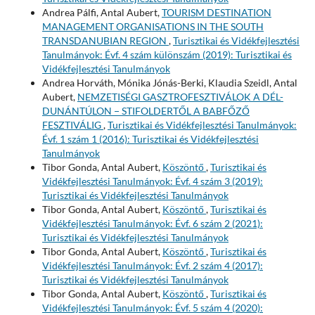
Andrea Pálfi, Antal Aubert,
TOURISM DESTINATION
MANAGEMENT ORGANISATIONS IN THE SOUTH
TRANSDANUBIAN REGION
,
Turisztikai és Vidékfejlesztési
Tanulmányok: Évf. 4 szám különszám (2019): Turisztikai és
Vidékfejlesztési Tanulmányok
Andrea Horváth, Mónika Jónás-Berki, Klaudia Szeidl, Antal
Aubert,
NEMZETISÉGI GASZTROFESZTIVÁLOK A DÉL-
DUNÁNTÚLON − STIFOLDERTŐL A BABFŐZŐ
FESZTIVÁLIG
,
Turisztikai és Vidékfejlesztési Tanulmányok:
Évf. 1 szám 1 (2016): Turisztikai és Vidékfejlesztési
Tanulmányok
Tibor Gonda, Antal Aubert,
Köszöntő
,
Turisztikai és
Vidékfejlesztési Tanulmányok: Évf. 4 szám 3 (2019):
Turisztikai és Vidékfejlesztési Tanulmányok
Tibor Gonda, Antal Aubert,
Köszöntő
,
Turisztikai és
Vidékfejlesztési Tanulmányok: Évf. 6 szám 2 (2021):
Turisztikai és Vidékfejlesztési Tanulmányok
Tibor Gonda, Antal Aubert,
Köszöntő
,
Turisztikai és
Vidékfejlesztési Tanulmányok: Évf. 2 szám 4 (2017):
Turisztikai és Vidékfejlesztési Tanulmányok
Tibor Gonda, Antal Aubert,
Köszöntő
,
Turisztikai és
Vidékfejlesztési Tanulmányok: Évf. 5 szám 4 (2020):