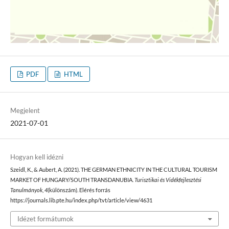
PDF
HTML
Megjelent
2021-07-01
Hogyan kell idézni
Szeidl, K., & Aubert, A. (2021). THE GERMAN ETHNICITY IN THE CULTURAL TOURISM
MARKET OF HUNGARY/SOUTH TRANSDANUBIA.
Turisztikai és Vidékfejlesztési
Tanulmányok
,
4
(különszám). Elérés forrás
https://journals.lib.pte.hu/index.php/tvt/article/view/4631
Idézet formátumok