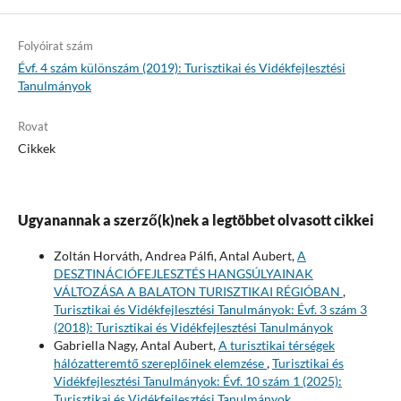
Folyóirat szám
Évf. 4 szám különszám (2019): Turisztikai és Vidékfejlesztési
Tanulmányok
Rovat
Cikkek
Ugyanannak a szerző(k)nek a legtöbbet olvasott cikkei
Zoltán Horváth, Andrea Pálfi, Antal Aubert,
A
DESZTINÁCIÓFEJLESZTÉS HANGSÚLYAINAK
VÁLTOZÁSA A BALATON TURISZTIKAI RÉGIÓBAN
,
Turisztikai és Vidékfejlesztési Tanulmányok: Évf. 3 szám 3
(2018): Turisztikai és Vidékfejlesztési Tanulmányok
Gabriella Nagy, Antal Aubert,
A turisztikai térségek
hálózatteremtő szereplőinek elemzése
,
Turisztikai és
Vidékfejlesztési Tanulmányok: Évf. 10 szám 1 (2025):
Turisztikai és Vidékfejlesztési Tanulmányok