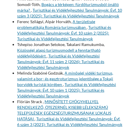
Somodi-Tóth,
Bogács a térképen: fürdőturizmusból önálló
márka?
,
Turisztikai és Vidékfejlesztési Tanulmányok: Évf. 10
szám 3 (2025): Turisztikai és Vidékfejlesztési Tanulmányok
Ferenc Szilágyi, Alpár Horváth,
A területiség
problematikája Románia turizmusában
,
Turisztikai és
Vidékfejlesztési Tanulmányok: Évf. 10 szám 2 (2025):
Turisztikai és Vidékfejlesztési Tanulmányok
Tshepiso Jonathan Setokoe, Takalani Ramukumba,
Közösségi alapú turizmusmodell a fenntartható
vidékfejlődésért
,
Turisztikai és Vidékfejlesztési
Tanulmányok: Évf. 11 szám 2 (2026): Turisztikai és
Vidékfejlesztési Tanulmányok
Melinda Szabóné Godzsák,
A minőségi vidéki turizmus,
valamint a bor- és gasztroturizmus jelentősége a Tokaji
borvidék turistái körében
,
Turisztikai és Vidékfejlesztési
Tanulmányok: Évf. 10 szám 1 (2025): Turisztikai és
Vidékfejlesztési Tanulmányok
Flórián Strack ,
MINŐSÍTETT GYÓGYHELLYEL
RENDELKEZŐ, ÖTEZERNÉL KISEBB LÉLEKSZÁMÚ
TELEPÜLÉSEK EGÉSZSÉGTURIZMUSÁNAK LOKÁLIS
HATÁSAI
,
Turisztikai és Vidékfejlesztési Tanulmányok: Évf.
6 szám 3 (2021): Turisztikai és Vidékfejlesztési Tanulmányok