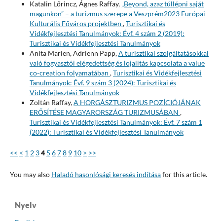
Katalin Lőrincz, Ágnes Raffay,
„Beyond, azaz túllépni saját
magunkon” – a turizmus szerepe a Veszprém2023 Európai
Kulturális Főváros projektben
,
Turisztikai és
Vidékfejlesztési Tanulmányok: Évf. 4 szám 2 (2019):
Turisztikai és Vidékfejlesztési Tanulmányok
Anita Marien, Adrienn Papp,
A turisztikai szolgáltatásokkal
való fogyasztói elégedettség és lojalitás kapcsolata a value
co-creation folyamatában
,
Turisztikai és Vidékfejlesztési
Tanulmányok: Évf. 9 szám 3 (2024): Turisztikai és
Vidékfejlesztési Tanulmányok
Zoltán Raffay,
A HORGÁSZTURIZMUS POZÍCIÓJÁNAK
ERŐSÍTÉSE MAGYARORSZÁG TURIZMUSÁBAN
,
Turisztikai és Vidékfejlesztési Tanulmányok: Évf. 7 szám 1
(2022): Turisztikai és Vidékfejlesztési Tanulmányok
<<
<
1
2
3
4
5
6
7
8
9
10
>
>>
You may also
Haladó hasonlósági keresés indítása
for this article.
Nyelv