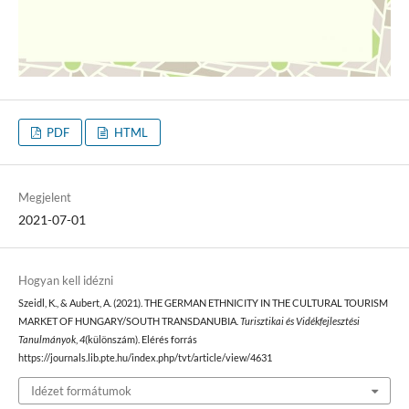
PDF
HTML
Megjelent
2021-07-01
Hogyan kell idézni
Szeidl, K., & Aubert, A. (2021). THE GERMAN ETHNICITY IN THE CULTURAL TOURISM
MARKET OF HUNGARY/SOUTH TRANSDANUBIA.
Turisztikai és Vidékfejlesztési
Tanulmányok
,
4
(különszám). Elérés forrás
https://journals.lib.pte.hu/index.php/tvt/article/view/4631
Idézet formátumok