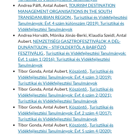
Andrea Pálfi, Antal Aubert,
TOURISM DESTINATION
MANAGEMENT ORGANISATIONS IN THE SOUTH
TRANSDANUBIAN REGION
,
Turisztikai és Vidékfejlesztési
Tanulmányok: Évf. 4 szám különszám (2019): Turisztikai és
Vidékfejlesztési Tanulmányok
Andrea Horváth, Mónika Jónás-Berki, Klaudia Szeidl, Antal
Aubert,
NEMZETISÉGI GASZTROFESZTIVÁLOK A DÉL-
DUNÁNTÚLON − STIFOLDERTŐL A BABFŐZŐ
FESZTIVÁLIG
,
Turisztikai és Vidékfejlesztési Tanulmányok:
Évf. 1 szám 1 (2016): Turisztikai és Vidékfejlesztési
Tanulmányok
Tibor Gonda, Antal Aubert,
Köszöntő
,
Turisztikai és
Vidékfejlesztési Tanulmányok: Évf. 4 szám 3 (2019):
Turisztikai és Vidékfejlesztési Tanulmányok
Tibor Gonda, Antal Aubert,
Köszöntő
,
Turisztikai és
Vidékfejlesztési Tanulmányok: Évf. 6 szám 2 (2021):
Turisztikai és Vidékfejlesztési Tanulmányok
Tibor Gonda, Antal Aubert,
Köszöntő
,
Turisztikai és
Vidékfejlesztési Tanulmányok: Évf. 2 szám 4 (2017):
Turisztikai és Vidékfejlesztési Tanulmányok
Tibor Gonda, Antal Aubert,
Köszöntő
,
Turisztikai és
Vidékfejlesztési Tanulmányok: Évf. 5 szám 4 (2020):