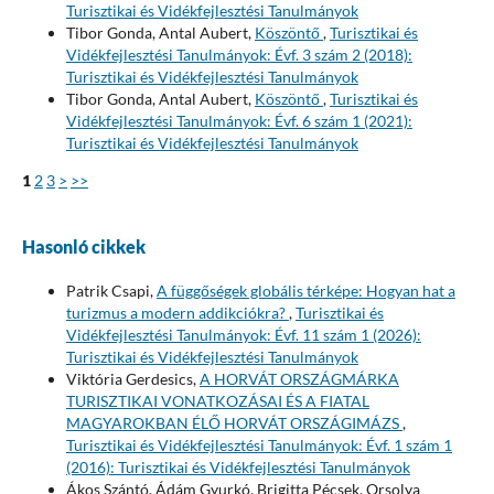
Turisztikai és Vidékfejlesztési Tanulmányok
Tibor Gonda, Antal Aubert,
Köszöntő
,
Turisztikai és
Vidékfejlesztési Tanulmányok: Évf. 3 szám 2 (2018):
Turisztikai és Vidékfejlesztési Tanulmányok
Tibor Gonda, Antal Aubert,
Köszöntő
,
Turisztikai és
Vidékfejlesztési Tanulmányok: Évf. 6 szám 1 (2021):
Turisztikai és Vidékfejlesztési Tanulmányok
1
2
3
>
>>
Hasonló cikkek
Patrik Csapi,
A függőségek globális térképe: Hogyan hat a
turizmus a modern addikciókra?
,
Turisztikai és
Vidékfejlesztési Tanulmányok: Évf. 11 szám 1 (2026):
Turisztikai és Vidékfejlesztési Tanulmányok
Viktória Gerdesics,
A HORVÁT ORSZÁGMÁRKA
TURISZTIKAI VONATKOZÁSAI ÉS A FIATAL
MAGYAROKBAN ÉLŐ HORVÁT ORSZÁGIMÁZS
,
Turisztikai és Vidékfejlesztési Tanulmányok: Évf. 1 szám 1
(2016): Turisztikai és Vidékfejlesztési Tanulmányok
Ákos Szántó, Ádám Gyurkó, Brigitta Pécsek, Orsolya