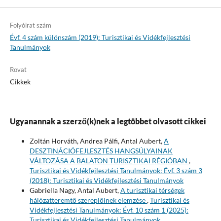
Folyóirat szám
Évf. 4 szám különszám (2019): Turisztikai és Vidékfejlesztési
Tanulmányok
Rovat
Cikkek
Ugyanannak a szerző(k)nek a legtöbbet olvasott cikkei
Zoltán Horváth, Andrea Pálfi, Antal Aubert,
A
DESZTINÁCIÓFEJLESZTÉS HANGSÚLYAINAK
VÁLTOZÁSA A BALATON TURISZTIKAI RÉGIÓBAN
,
Turisztikai és Vidékfejlesztési Tanulmányok: Évf. 3 szám 3
(2018): Turisztikai és Vidékfejlesztési Tanulmányok
Gabriella Nagy, Antal Aubert,
A turisztikai térségek
hálózatteremtő szereplőinek elemzése
,
Turisztikai és
Vidékfejlesztési Tanulmányok: Évf. 10 szám 1 (2025):
Turisztikai és Vidékfejlesztési Tanulmányok