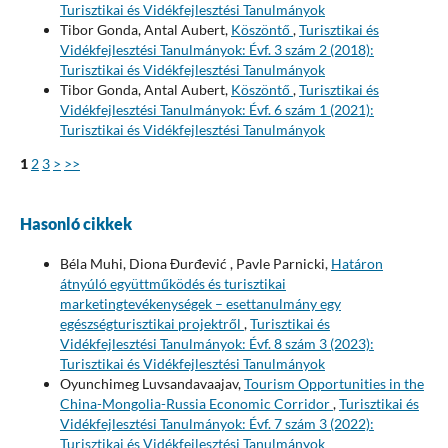
Turisztikai és Vidékfejlesztési Tanulmányok
Tibor Gonda, Antal Aubert,
Köszöntő
,
Turisztikai és
Vidékfejlesztési Tanulmányok: Évf. 3 szám 2 (2018):
Turisztikai és Vidékfejlesztési Tanulmányok
Tibor Gonda, Antal Aubert,
Köszöntő
,
Turisztikai és
Vidékfejlesztési Tanulmányok: Évf. 6 szám 1 (2021):
Turisztikai és Vidékfejlesztési Tanulmányok
1
2
3
>
>>
Hasonló cikkek
Béla Muhi, Diona Đurđević , Pavle Parnicki,
Határon
átnyúló együttműködés és turisztikai
marketingtevékenységek – esettanulmány egy
egészségturisztikai projektről
,
Turisztikai és
Vidékfejlesztési Tanulmányok: Évf. 8 szám 3 (2023):
Turisztikai és Vidékfejlesztési Tanulmányok
Oyunchimeg Luvsandavaajav,
Tourism Opportunities in the
China-Mongolia-Russia Economic Corridor
,
Turisztikai és
Vidékfejlesztési Tanulmányok: Évf. 7 szám 3 (2022):
Turisztikai és Vidékfejlesztési Tanulmányok