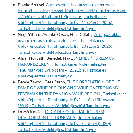
Blanka Szecsei,
A paraszociális kapcsolatok szerepe a
kulturális örökség közvetítésében és a vidéki turizmus iránti
szándék alakulásában: Li Ziqi esete
,
Turisztikai és
Vidékfejlesztési Tanulmányok: Évf. 11 szám 2 (2026):
Turisztikai és Vidékfejlesztési Tanulmányok
Neşe Yılmaz, Aybüke Özsoy, Filiz Dalkılıç,
A kappadókiai
jógaturizmus stratégiai elemzése
,
Turisztikai és
Vidékfejlesztési Tanulmányok: Évf. 10 szám 2 (2025):
Turisztikai és Vidékfejlesztési Tanulmányok
Alpár Horváth, Benedek Nagy,
„NEMESI” TURIZMUS
HÁROMSZÉKEN?
,
Turisztikai és Vidékfejlesztési
Tanulmányok: Évf. 6 szám 4 (2021): Turisztikai és
Vidékfejlesztési Tanulmányok
Bence Závodi, Géza Szabó,
THE CORRELATION OF THE
FAME OF WINE REGIONS AND WINE GASTRONOMY
FESTIVALS IN THE PANNON WINE REGION
,
Turisztikai és
Vidékfejlesztési Tanulmányok: Évf. 4 szám különszám
(2019): Turisztikai és Vidékfejlesztési Tanulmányok
Dezső Kovács,
DECADES OF RURAL TOURISM
DEVELOPMENT IN HUNGARY
,
Turisztikai és
Vidékfejlesztési Tanulmányok: Évf. 5 szám 4 (2020):
Turisztikai és Vidékfejlesztési Tanulmányok