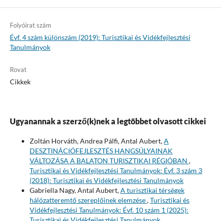
Folyóirat szám
Évf. 4 szám különszám (2019): Turisztikai és Vidékfejlesztési
Tanulmányok
Rovat
Cikkek
Ugyanannak a szerző(k)nek a legtöbbet olvasott cikkei
Zoltán Horváth, Andrea Pálfi, Antal Aubert,
A
DESZTINÁCIÓFEJLESZTÉS HANGSÚLYAINAK
VÁLTOZÁSA A BALATON TURISZTIKAI RÉGIÓBAN
,
Turisztikai és Vidékfejlesztési Tanulmányok: Évf. 3 szám 3
(2018): Turisztikai és Vidékfejlesztési Tanulmányok
Gabriella Nagy, Antal Aubert,
A turisztikai térségek
hálózatteremtő szereplőinek elemzése
,
Turisztikai és
Vidékfejlesztési Tanulmányok: Évf. 10 szám 1 (2025):
Turisztikai és Vidékfejlesztési Tanulmányok