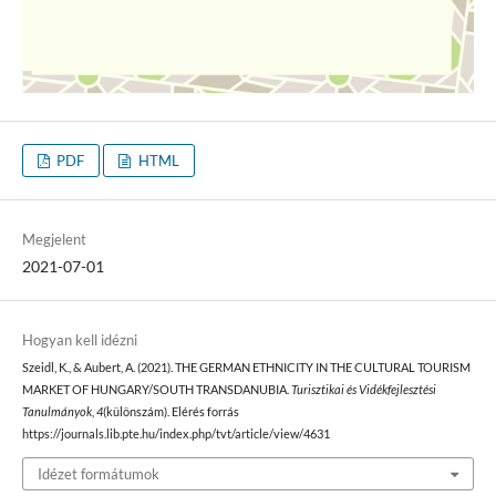
PDF
HTML
Megjelent
2021-07-01
Hogyan kell idézni
Szeidl, K., & Aubert, A. (2021). THE GERMAN ETHNICITY IN THE CULTURAL TOURISM
MARKET OF HUNGARY/SOUTH TRANSDANUBIA.
Turisztikai és Vidékfejlesztési
Tanulmányok
,
4
(különszám). Elérés forrás
https://journals.lib.pte.hu/index.php/tvt/article/view/4631
Idézet formátumok