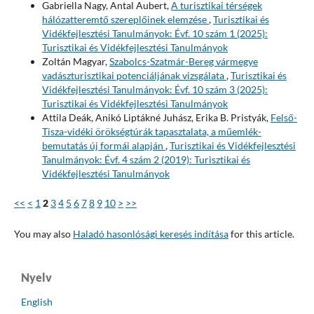
Gabriella Nagy, Antal Aubert,
A turisztikai térségek
hálózatteremtő szereplőinek elemzése
,
Turisztikai és
Vidékfejlesztési Tanulmányok: Évf. 10 szám 1 (2025):
Turisztikai és Vidékfejlesztési Tanulmányok
Zoltán Magyar,
Szabolcs-Szatmár-Bereg vármegye
vadászturisztikai potenciáljának vizsgálata
,
Turisztikai és
Vidékfejlesztési Tanulmányok: Évf. 10 szám 3 (2025):
Turisztikai és Vidékfejlesztési Tanulmányok
Attila Deák, Anikó Liptákné Juhász, Erika B. Pristyák,
Felső-
Tisza-vidéki örökségtúrák tapasztalata, a műemlék-
bemutatás új formái alapján
,
Turisztikai és Vidékfejlesztési
Tanulmányok: Évf. 4 szám 2 (2019): Turisztikai és
Vidékfejlesztési Tanulmányok
<<
<
1
2
3
4
5
6
7
8
9
10
>
>>
You may also
Haladó hasonlósági keresés indítása
for this article.
Nyelv
English