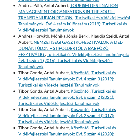
Andrea Pálfi, Antal Aubert,
TOURISM DESTINATION
MANAGEMENT ORGANISATIONS IN THE SOUTH
TRANSDANUBIAN REGION
,
Turisztikai és Vidékfejlesztési
Tanulmányok: Évf. 4 szám különszám (2019): Turisztikai és
Vidékfejlesztési Tanulmányok
Andrea Horváth, Mónika Jónás-Berki, Klaudia Szeidl, Antal
Aubert,
NEMZETISÉGI GASZTROFESZTIVÁLOK A DÉL-
DUNÁNTÚLON − STIFOLDERTŐL A BABFŐZŐ
FESZTIVÁLIG
,
Turisztikai és Vidékfejlesztési Tanulmányok:
Évf. 1 szám 1 (2016): Turisztikai és Vidékfejlesztési
Tanulmányok
Tibor Gonda, Antal Aubert,
Köszöntő
,
Turisztikai és
Vidékfejlesztési Tanulmányok: Évf. 4 szám 3 (2019):
Turisztikai és Vidékfejlesztési Tanulmányok
Tibor Gonda, Antal Aubert,
Köszöntő
,
Turisztikai és
Vidékfejlesztési Tanulmányok: Évf. 6 szám 2 (2021):
Turisztikai és Vidékfejlesztési Tanulmányok
Tibor Gonda, Antal Aubert,
Köszöntő
,
Turisztikai és
Vidékfejlesztési Tanulmányok: Évf. 2 szám 4 (2017):
Turisztikai és Vidékfejlesztési Tanulmányok
Tibor Gonda, Antal Aubert,
Köszöntő
,
Turisztikai és
Vidékfejlesztési Tanulmányok: Évf. 5 szám 4 (2020):