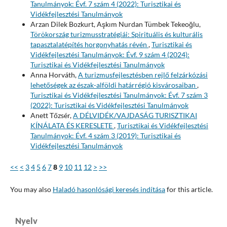
Tanulmányok: Évf. 7 szám 4 (2022): Turisztikai és
Vidékfejlesztési Tanulmányok
Arzan Dilek Bozkurt, Aşkım Nurdan Tümbek Tekeoğlu,
Törökország turizmusstratégiái: Spirituális és kulturális
tapasztalatépítés horgonyhatás révén
,
Turisztikai és
Vidékfejlesztési Tanulmányok: Évf. 9 szám 4 (2024):
Turisztikai és Vidékfejlesztési Tanulmányok
Anna Horváth,
A turizmusfejlesztésben rejlő felzárkózási
lehetőségek az észak-alföldi határrégió kisvárosaiban
,
Turisztikai és Vidékfejlesztési Tanulmányok: Évf. 7 szám 3
(2022): Turisztikai és Vidékfejlesztési Tanulmányok
Anett Tőzsér,
A DÉLVIDÉK/VAJDASÁG TURISZTIKAI
KÍNÁLATA ÉS KERESLETE
,
Turisztikai és Vidékfejlesztési
Tanulmányok: Évf. 4 szám 3 (2019): Turisztikai és
Vidékfejlesztési Tanulmányok
<<
<
3
4
5
6
7
8
9
10
11
12
>
>>
You may also
Haladó hasonlósági keresés indítása
for this article.
Nyelv