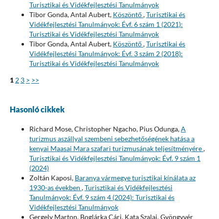
Turisztikai és Vidékfejlesztési Tanulmányok
Tibor Gonda, Antal Aubert,
Köszöntő
,
Turisztikai és
Vidékfejlesztési Tanulmányok: Évf. 6 szám 1 (2021):
Turisztikai és Vidékfejlesztési Tanulmányok
Tibor Gonda, Antal Aubert,
Köszöntő
,
Turisztikai és
Vidékfejlesztési Tanulmányok: Évf. 3 szám 2 (2018):
Turisztikai és Vidékfejlesztési Tanulmányok
1
2
3
>
>>
Hasonló cikkek
Richard Mose, Christopher Ngacho, Pius Odunga,
A
turizmus aszállyal szembeni sebezhetőségének hatása a
kenyai Maasai Mara szafari turizmusának teljesítményére
,
Turisztikai és Vidékfejlesztési Tanulmányok: Évf. 9 szám 1
(2024)
Zoltán Kaposi,
Baranya vármegye turisztikai kínálata az
1930-as években
,
Turisztikai és Vidékfejlesztési
Tanulmányok: Évf. 9 szám 4 (2024): Turisztikai és
Vidékfejlesztési Tanulmányok
Gergely Marton, Boglárka Cári, Kata Szalai, Gyöngyvér