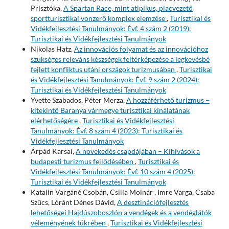
Prisztóka,
A Spartan Race, mint atipikus, piacvezető
sportturisztikai vonzerő komplex elemzése
,
Turisztikai és
Vidékfejlesztési Tanulmányok: Évf. 4 szám 2 (2019):
Turisztikai és Vidékfejlesztési Tanulmányok
Nikolas Hatz,
Az innovációs folyamat és az innovációhoz
szükséges releváns készségek feltérképezése a legkevésbé
fejlett konfliktus utáni országok turizmusában
,
Turisztikai
és Vidékfejlesztési Tanulmányok: Évf. 9 szám 2 (2024):
Turisztikai és Vidékfejlesztési Tanulmányok
Yvette Szabados, Péter Merza,
A hozzáférhető turizmus –
kitekintő Baranya vármegye turisztikai kínálatának
elérhetőségére
,
Turisztikai és Vidékfejlesztési
Tanulmányok: Évf. 8 szám 4 (2023): Turisztikai és
Vidékfejlesztési Tanulmányok
Árpád Karsai,
A növekedés csapdájában – Kihívások a
budapesti turizmus fejlődésében
,
Turisztikai és
Vidékfejlesztési Tanulmányok: Évf. 10 szám 4 (2025):
Turisztikai és Vidékfejlesztési Tanulmányok
Katalin Vargáné Csobán, Csilla Molnár , Imre Varga, Csaba
Szűcs, Lóránt Dénes Dávid,
A desztinációfejlesztés
lehetőségei Hajdúszoboszlón a vendégek és a vendéglátók
véleményének tükrében
,
Turisztikai és Vidékfejlesztési