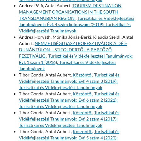
Andrea Pálfi, Antal Aubert,
TOURISM DESTINATION
MANAGEMENT ORGANISATIONS IN THE SOUTH
TRANSDANUBIAN REGION
,
Turisztikai és Vidékfejlesztési
Tanulmányok: Évf. 4 szám különszám (2019): Turisztikai és
Vidékfejlesztési Tanulmányok
Andrea Horváth, Mónika Jónás-Berki, Klaudia Szeidl, Antal
Aubert,
NEMZETISÉGI GASZTROFESZTIVÁLOK A DÉL-
DUNÁNTÚLON − STIFOLDERTŐL A BABFŐZŐ
FESZTIVÁLIG
,
Turisztikai és Vidékfejlesztési Tanulmányok:
Évf. 1 szám 1 (2016): Turisztikai és Vidékfejlesztési
Tanulmányok
Tibor Gonda, Antal Aubert,
Köszöntő
,
Turisztikai és
Vidékfejlesztési Tanulmányok: Évf. 4 szám 3 (2019):
Turisztikai és Vidékfejlesztési Tanulmányok
Tibor Gonda, Antal Aubert,
Köszöntő
,
Turisztikai és
Vidékfejlesztési Tanulmányok: Évf. 6 szám 2 (2021):
Turisztikai és Vidékfejlesztési Tanulmányok
Tibor Gonda, Antal Aubert,
Köszöntő
,
Turisztikai és
Vidékfejlesztési Tanulmányok: Évf. 2 szám 4 (2017):
Turisztikai és Vidékfejlesztési Tanulmányok
Tibor Gonda, Antal Aubert,
Köszöntő
,
Turisztikai és
Vidékfejlesztési Tanulmányok: Évf. 5 szám 4 (2020):