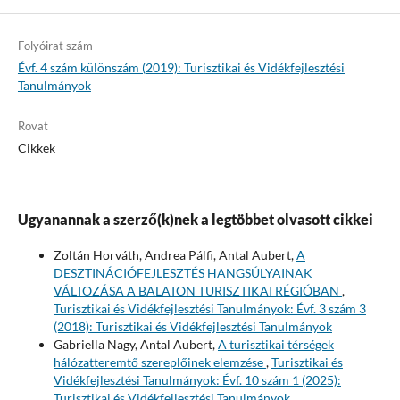
Folyóirat szám
Évf. 4 szám különszám (2019): Turisztikai és Vidékfejlesztési
Tanulmányok
Rovat
Cikkek
Ugyanannak a szerző(k)nek a legtöbbet olvasott cikkei
Zoltán Horváth, Andrea Pálfi, Antal Aubert,
A
DESZTINÁCIÓFEJLESZTÉS HANGSÚLYAINAK
VÁLTOZÁSA A BALATON TURISZTIKAI RÉGIÓBAN
,
Turisztikai és Vidékfejlesztési Tanulmányok: Évf. 3 szám 3
(2018): Turisztikai és Vidékfejlesztési Tanulmányok
Gabriella Nagy, Antal Aubert,
A turisztikai térségek
hálózatteremtő szereplőinek elemzése
,
Turisztikai és
Vidékfejlesztési Tanulmányok: Évf. 10 szám 1 (2025):
Turisztikai és Vidékfejlesztési Tanulmányok