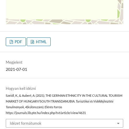
PDF
HTML
Megjelent
2021-07-01
Hogyan kell idézni
Szeidl, K., & Aubert, A. (2021). THE GERMAN ETHNICITY IN THE CULTURAL TOURISM
MARKET OF HUNGARY/SOUTH TRANSDANUBIA.
Turisztikai és Vidékfejlesztési
Tanulmányok
,
4
(különszám). Elérés forrás
https://journals.lib.pte.hu/index.php/tvt/article/view/4631
Idézet formátumok