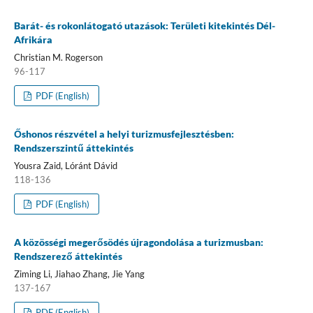
Barát- és rokonlátogató utazások: Területi kitekintés Dél-
Afrikára
Christian M. Rogerson
96-117
PDF (English)
Őshonos részvétel a helyi turizmusfejlesztésben:
Rendszerszintű áttekintés
Yousra Zaid, Lóránt Dávid
118-136
PDF (English)
A közösségi megerősödés újragondolása a turizmusban:
Rendszerező áttekintés
Ziming Li, Jiahao Zhang, Jie Yang
137-167
PDF (English)