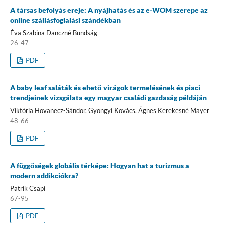
A társas befolyás ereje: A nyájhatás és az e-WOM szerepe az
online szállásfoglalási szándékban
Éva Szabina Danczné Bundság
26-47
PDF
A baby leaf saláták és ehető virágok termelésének és piaci
trendjeinek vizsgálata egy magyar családi gazdaság példáján
Viktória Hovanecz-Sándor, Gyöngyi Kovács, Ágnes Kerekesné Mayer
48-66
PDF
A függőségek globális térképe: Hogyan hat a turizmus a
modern addikciókra?
Patrik Csapi
67-95
PDF