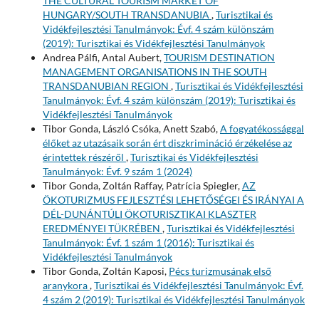
THE CULTURAL TOURISM MARKET OF
HUNGARY/SOUTH TRANSDANUBIA
,
Turisztikai és
Vidékfejlesztési Tanulmányok: Évf. 4 szám különszám
(2019): Turisztikai és Vidékfejlesztési Tanulmányok
Andrea Pálfi, Antal Aubert,
TOURISM DESTINATION
MANAGEMENT ORGANISATIONS IN THE SOUTH
TRANSDANUBIAN REGION
,
Turisztikai és Vidékfejlesztési
Tanulmányok: Évf. 4 szám különszám (2019): Turisztikai és
Vidékfejlesztési Tanulmányok
Tibor Gonda, László Csóka, Anett Szabó,
A fogyatékossággal
élőket az utazásaik során ért diszkrimináció érzékelése az
érintettek részéről
,
Turisztikai és Vidékfejlesztési
Tanulmányok: Évf. 9 szám 1 (2024)
Tibor Gonda, Zoltán Raffay, Patrícia Spiegler,
AZ
ÖKOTURIZMUS FEJLESZTÉSI LEHETŐSÉGEI ÉS IRÁNYAI A
DÉL-DUNÁNTÚLI ÖKOTURISZTIKAI KLASZTER
EREDMÉNYEI TÜKRÉBEN
,
Turisztikai és Vidékfejlesztési
Tanulmányok: Évf. 1 szám 1 (2016): Turisztikai és
Vidékfejlesztési Tanulmányok
Tibor Gonda, Zoltán Kaposi,
Pécs turizmusának első
aranykora
,
Turisztikai és Vidékfejlesztési Tanulmányok: Évf.
4 szám 2 (2019): Turisztikai és Vidékfejlesztési Tanulmányok