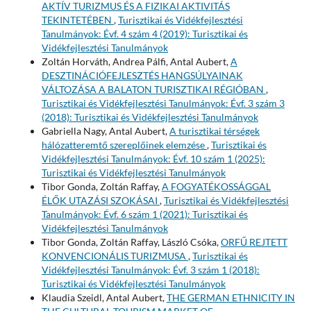
AKTÍV TURIZMUS ÉS A FIZIKAI AKTIVITÁS
TEKINTETÉBEN
,
Turisztikai és Vidékfejlesztési
Tanulmányok: Évf. 4 szám 4 (2019): Turisztikai és
Vidékfejlesztési Tanulmányok
Zoltán Horváth, Andrea Pálfi, Antal Aubert,
A
DESZTINÁCIÓFEJLESZTÉS HANGSÚLYAINAK
VÁLTOZÁSA A BALATON TURISZTIKAI RÉGIÓBAN
,
Turisztikai és Vidékfejlesztési Tanulmányok: Évf. 3 szám 3
(2018): Turisztikai és Vidékfejlesztési Tanulmányok
Gabriella Nagy, Antal Aubert,
A turisztikai térségek
hálózatteremtő szereplőinek elemzése
,
Turisztikai és
Vidékfejlesztési Tanulmányok: Évf. 10 szám 1 (2025):
Turisztikai és Vidékfejlesztési Tanulmányok
Tibor Gonda, Zoltán Raffay,
A FOGYATÉKOSSÁGGAL
ÉLŐK UTAZÁSI SZOKÁSAI
,
Turisztikai és Vidékfejlesztési
Tanulmányok: Évf. 6 szám 1 (2021): Turisztikai és
Vidékfejlesztési Tanulmányok
Tibor Gonda, Zoltán Raffay, László Csóka,
ORFŰ REJTETT
KONVENCIONÁLIS TURIZMUSA
,
Turisztikai és
Vidékfejlesztési Tanulmányok: Évf. 3 szám 1 (2018):
Turisztikai és Vidékfejlesztési Tanulmányok
Klaudia Szeidl, Antal Aubert,
THE GERMAN ETHNICITY IN