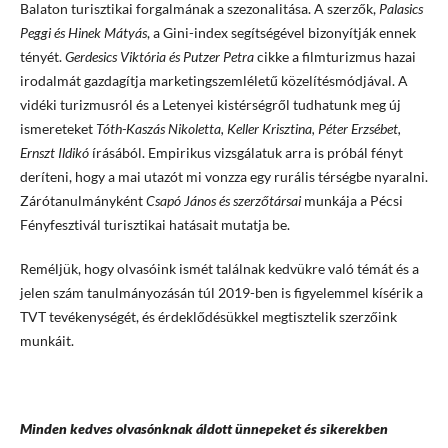
Balaton turisztikai forgalmának a szezonalitása. A szerzők,
Palasics
Peggi és Hinek Mátyás
, a Gini-index segítségével bizonyítják ennek
tényét.
Gerdesics Viktória és Putzer Petra
cikke a filmturizmus hazai
irodalmát gazdagítja marketingszemléletű közelítésmódjával. A
vidéki turizmusról és a Letenyei kistérségről tudhatunk meg új
ismereteket
Tóth-Kaszás Nikoletta, Keller Krisztina, Péter Erzsébet,
Ernszt Ildikó
írásából. Empirikus vizsgálatuk arra is próbál fényt
deríteni, hogy a mai utazót mi vonzza egy rurális térségbe nyaralni.
Zárótanulmányként
Csapó János és szerzőtársai
munkája a Pécsi
Fényfesztivál turisztikai hatásait mutatja be.
Reméljük, hogy olvasóink ismét találnak kedvükre való témát és a
jelen szám tanulmányozásán túl 2019-ben is figyelemmel kísérik a
TVT tevékenységét, és érdeklődésükkel megtisztelik szerzőink
munkáit.
Minden kedves olvasónknak áldott ünnepeket és sikerekben