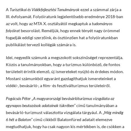
A
Turisztikai és Vidékfejlesztési Tanulmányok
ezzel a számmal zárja a
III. évfolyamát. Folyóiratunk legjelentősebb eredménye 2018-ban
az volt, hogy az MTA X. osztályától megkaptuk a
tudományos
folyóirat
besorolást. Reméljük, hogy ennek tényét nagy örömmel
fogadják eddigi szerzőink, és ösztönzően hat a folyóiratunkban
publikálást tervező kollégák számára is.
Idei, negyedik számunk a megszokott sokszínűséget reprezentálja.
Közös a tanulmányokban, hogy a turizmus különböző, de fontos
területeit érintik elemző, új ismereteket nyújtó és érdekes módon.
Mostani számunkból egyaránt gazdagíthatjuk ismereteinket a
vidéki-, bevásárló-, a film- és fesztiválturizmus területeiről.
Pogácsás Péter
„
A magyarországi bevásárlóturizmus vizsgálata az
egynapos beutazások adatainak tükrében”
című tanulmányában a
bevásárló-turizmust választotta vizsgálata tárgyául. A „
Még mindig
6 hét a Balaton”
című cikkből Balatonfüred adatait elemezve
megtudhatjuk, hogy ha csak nagyon kis mértékben is, de csökken a