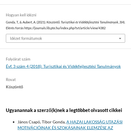
Hogyan kell idézni
Gonda, T., & Aubert, A. (2021). Köszöntő.
Turisztikai és Vidékfejlesztési Tanulmányok
,
3
(4).
Elérés forrás https://journals.lib.pte.hu/index.php/tvt/article/view/4382
Idézet formátumok
Folyóirat szám
Évf. 3 szám 4 (2018): Turisztikai és Vidékfejlesztési Tanulmányok
Rovat
Köszöntő
Ugyanannak a szerző(k)nek a legtöbbet olvasott cikkei
János Csapó, Tibor Gonda,
A HAZAI LAKOSSÁG UTAZÁSI
MOTIVÁCIÓINAK ÉS SZOKÁSAINAK ELEMZÉSE AZ