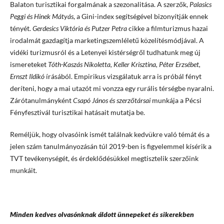
Balaton turisztikai forgalmának a szezonalitása. A szerzők,
Palasics
Peggi és Hinek Mátyás
, a Gini-index segítségével bizonyítják ennek
tényét.
Gerdesics Viktória és Putzer Petra
cikke a filmturizmus hazai
irodalmát gazdagítja marketingszemléletű közelítésmódjával. A
vidéki turizmusról és a Letenyei kistérségről tudhatunk meg új
ismereteket
Tóth-Kaszás Nikoletta, Keller Krisztina, Péter Erzsébet,
Ernszt Ildikó
írásából. Empirikus vizsgálatuk arra is próbál fényt
deríteni, hogy a mai utazót mi vonzza egy rurális térségbe nyaralni.
Zárótanulmányként
Csapó János és szerzőtársai
munkája a Pécsi
Fényfesztivál turisztikai hatásait mutatja be.
Reméljük, hogy olvasóink ismét találnak kedvükre való témát és a
jelen szám tanulmányozásán túl 2019-ben is figyelemmel kísérik a
TVT tevékenységét, és érdeklődésükkel megtisztelik szerzőink
munkáit.
Minden kedves olvasónknak áldott ünnepeket és sikerekben