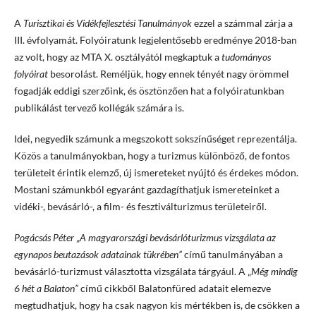
A
Turisztikai és Vidékfejlesztési Tanulmányok
ezzel a számmal zárja a
III. évfolyamát. Folyóiratunk legjelentősebb eredménye 2018-ban
az volt, hogy az MTA X. osztályától megkaptuk a
tudományos
folyóirat
besorolást. Reméljük, hogy ennek tényét nagy örömmel
fogadják eddigi szerzőink, és ösztönzően hat a folyóiratunkban
publikálást tervező kollégák számára is.
Idei, negyedik számunk a megszokott sokszínűséget reprezentálja.
Közös a tanulmányokban, hogy a turizmus különböző, de fontos
területeit érintik elemző, új ismereteket nyújtó és érdekes módon.
Mostani számunkból egyaránt gazdagíthatjuk ismereteinket a
vidéki-, bevásárló-, a film- és fesztiválturizmus területeiről.
Pogácsás Péter
„
A magyarországi bevásárlóturizmus vizsgálata az
egynapos beutazások adatainak tükrében”
című tanulmányában a
bevásárló-turizmust választotta vizsgálata tárgyául. A „
Még mindig
6 hét a Balaton”
című cikkből Balatonfüred adatait elemezve
megtudhatjuk, hogy ha csak nagyon kis mértékben is, de csökken a