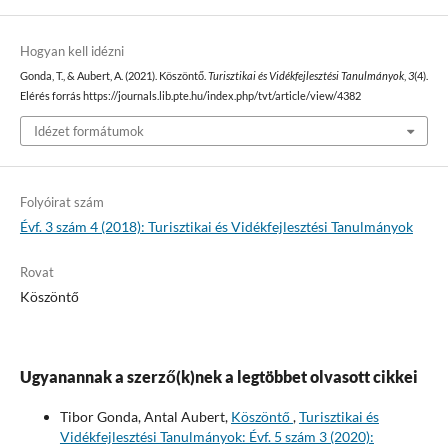
Hogyan kell idézni
Gonda, T., & Aubert, A. (2021). Köszöntő.
Turisztikai és Vidékfejlesztési Tanulmányok
,
3
(4).
Elérés forrás https://journals.lib.pte.hu/index.php/tvt/article/view/4382
Idézet formátumok
Folyóirat szám
Évf. 3 szám 4 (2018): Turisztikai és Vidékfejlesztési Tanulmányok
Rovat
Köszöntő
Ugyanannak a szerző(k)nek a legtöbbet olvasott cikkei
Tibor Gonda, Antal Aubert,
Köszöntő
,
Turisztikai és
Vidékfejlesztési Tanulmányok: Évf. 5 szám 3 (2020):