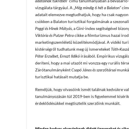
adatainak tükrében”
című tanulmányában a bevásárló-t
vizsgálata tárgyául. A „
Még mindig 6 hét a Balaton”
cím
adatait elemezve megtudhatjuk, hogy ha csak nagyon 
csökken a Balaton turisztikai forgalmának a szezonali
Peggi és Hinek Mátyás
, a Gini-index segítségével bizon
Viktória és Putzer Petra
cikke a filmturizmus hazai irod
marketingszemléletű közelítésmódjával. A vidéki turi
kistérségről tudhatunk meg új ismereteket
Tóth-Kaszás
Péter Erzsébet, Ernszt Ildikó
írásából. Empirikus vizsgála
deríteni, hogy a mai utazót mi vonzza egy rurális térs
Zárótanulmányként
Csapó János és szerzőtársai
munkája
turisztikai hatásait mutatja be.
Reméljük, hogy olvasóink ismét találnak kedvükre val
tanulmányozásán túl 2019-ben is figyelemmel kísérik
érdeklődésükkel megtisztelik szerzőink munkáit.
Minden kedves olvasónknak áldott ünnepeket és sike