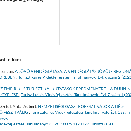
ott cikkei
rea Dán,
A JÖVŐ VENDÉGLÁTÁSA, A VENDÉGLÁTÁS JÖVŐJE REGIONÁ
KÖRÉBEN
,
Turisztikai és Vidékfejlesztési Tanulmányok: Évf. 6 szám 2 (2021
Z EMPIRIKUS TURISZTIKAI KUTATÁSOK EREDMÉNYÉRE – A DUNNIN
IGYELÉSE
,
Turisztikai és Vidékfejlesztési Tanulmányok: Évf. 7 szám 1 (20
Szeidl, Antal Aubert,
NEMZETISÉGI GASZTROFESZTIVÁLOK A DÉL-
Ő FESZTIVÁLIG
,
Turisztikai és Vidékfejlesztési Tanulmányok: Évf. 1 szám
ányok
Vidékfejlesztési Tanulmányok: Évf. 7 szám 1 (2022): Turisztikai és