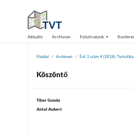
Aktuális
Archívum
Folyóiratunk
Konfere
Főoldal
/
Archívum
/
Évf. 3 szám 4 (2018): Turisztik
Köszöntő
Tibor Gonda
Antal Aubert