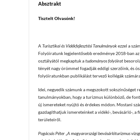
Absztrakt
Tisztelt Olvasónk!
A
Turisztikai és Vidékfejlesztési Tanulmányok
ezzel a szám
Folyóiratunk legjelentősebb eredménye 2018-ban az 
osztályától megkaptuk a
tudományos folyóirat
besorolá
tényét nagy örömmel fogadják eddigi szerzőink, és ö
folyóiratunkban publikálást tervező kollégák számára 
Idei, negyedik számunk a megszokott sokszínűséget r
tanulmányokban, hogy a turizmus különböző, de fontos
új ismereteket nyújtó és érdekes módon. Mostani sz
gazdagíthatjuk ismereteinket a vidéki-, bevásárló-, a f
területeiről.
Pogácsás Péter
„
A magyarországi bevásárlóturizmus vizs