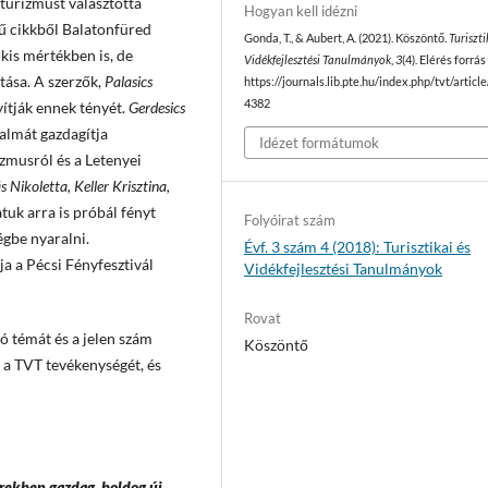
urizmust választotta
Hogyan kell idézni
ű cikkből Balatonfüred
Gonda, T., & Aubert, A. (2021). Köszöntő.
Turiszti
kis mértékben is, de
Vidékfejlesztési Tanulmányok
,
3
(4). Elérés forrás
tása. A szerzők,
Palasics
https://journals.lib.pte.hu/index.php/tvt/articl
4382
yítják ennek tényét.
Gerdesics
almát gazdagítja
Idézet formátumok
zmusról és a Letenyei
 Nikoletta, Keller Krisztina,
tuk arra is próbál fényt
Folyóirat szám
égbe nyaralni.
Évf. 3 szám 4 (2018): Turisztikai és
 a Pécsi Fényfesztivál
Vidékfejlesztési Tanulmányok
Rovat
ó témát és a jelen szám
Köszöntő
 a TVT tevékenységét, és
rekben gazdag, boldog új