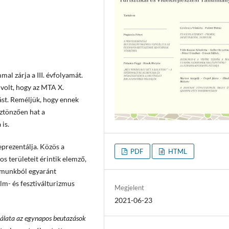
mal zárja a III. évfolyamát.
volt, hogy az MTA X.
st. Reméljük, hogy ennek
sztönzően hat a
is.
eprezentálja. Közös a
PDF
HTML
 területeit érintik elemző,
ámunkból egyaránt
ilm- és fesztiválturizmus
Megjelent
2021-06-23
gálata az egynapos beutazások