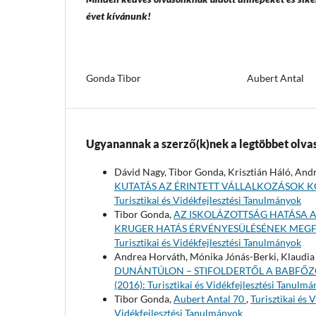
évet kívánunk!
Gonda Tibor Aubert Antal
Ugyanannak a szerző(k)nek a legtöbbet olvas
Dávid Nagy, Tibor Gonda, Krisztián Háló, And
KUTATÁS AZ ÉRINTETT VÁLLALKOZÁSOK 
Turisztikai és Vidékfejlesztési Tanulmányok
Tibor Gonda,
AZ ISKOLÁZOTTSÁG HATÁSA A
KRUGER HATÁS ÉRVÉNYESÜLÉSÉNEK MEGF
Turisztikai és Vidékfejlesztési Tanulmányok
Andrea Horváth, Mónika Jónás-Berki, Klaudia 
DUNÁNTÚLON − STIFOLDERTŐL A BABFŐZ
(2016): Turisztikai és Vidékfejlesztési Tanulm
Tibor Gonda,
Aubert Antal 70
,
Turisztikai és 
Vidékfejlesztési Tanulmányok