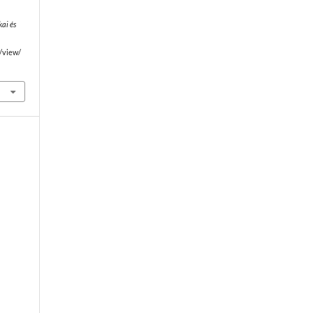
kai és
e/view/