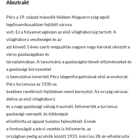
Absztrakt
Pécs a 19. század második felében Magyarország egyik
legdinamikusabban fejlődő városa
volt. Ez a folyamat egészen az első világháborúig tartott. A
világháború veszteségei és az
azt követő 3 éves szerb megszállás nagyon nagy károkat okozott a
város gazdaságában és
társadalmában. A tanulmány a gazdaságtörténeti előzményeket és
a gazdasági környezetet
is bemutatva ismerteti Pécs idegenforgalmának első aranykorát.
Pécs turizmusa az 1930-as
években rendkívüli fejlődésen ment keresztül. Az ország városai,
átélve az első világháború
és a nagy gazdasági válság traumáit, felismerték a turizmus
gazdasági szerepét, és többségük
elindította az ágazat tudatos fejlesztését. Ennek
a fontosságát a pécsi vezetés is felismerte, az
országban pedig az elsők között 1933. március 28-án elhatározta