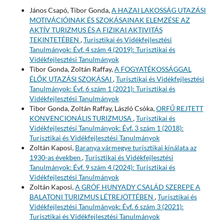
János Csapó, Tibor Gonda,
A HAZAI LAKOSSÁG UTAZÁSI
MOTIVÁCIÓINAK ÉS SZOKÁSAINAK ELEMZÉSE AZ
AKTÍV TURIZMUS ÉS A FIZIKAI AKTIVITÁS
TEKINTETÉBEN
,
Turisztikai és Vidékfejlesztési
Tanulmányok: Évf. 4 szám 4 (2019): Turisztikai és
Vidékfejlesztési Tanulmányok
Tibor Gonda, Zoltán Raffay,
A FOGYATÉKOSSÁGGAL
ÉLŐK UTAZÁSI SZOKÁSAI
,
Turisztikai és Vidékfejlesztési
Tanulmányok: Évf. 6 szám 1 (2021): Turisztikai és
Vidékfejlesztési Tanulmányok
Tibor Gonda, Zoltán Raffay, László Csóka,
ORFŰ REJTETT
KONVENCIONÁLIS TURIZMUSA
,
Turisztikai és
Vidékfejlesztési Tanulmányok: Évf. 3 szám 1 (2018):
Turisztikai és Vidékfejlesztési Tanulmányok
Zoltán Kaposi,
Baranya vármegye turisztikai kínálata az
1930-as években
,
Turisztikai és Vidékfejlesztési
Tanulmányok: Évf. 9 szám 4 (2024): Turisztikai és
Vidékfejlesztési Tanulmányok
Zoltán Kaposi,
A GRÓF HUNYADY CSALÁD SZEREPE A
BALATONI TURIZMUS LÉTREJÖTTÉBEN
,
Turisztikai és
Vidékfejlesztési Tanulmányok: Évf. 6 szám 3 (2021):
Turisztikai és Vidékfejlesztési Tanulmányok