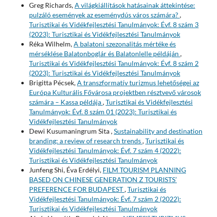
Greg Richards,
A világkiállítások hatásainak áttekintése:
pulzáló események az eseménydús város számára?
,
Turisztikai és Vidékfejlesztési Tanulmányok: Évf. 8 szám 3
(2023): Turisztikai és Vidékfejlesztési Tanulmányok
Réka Wilhelm,
A balatoni szezonalitás mértéke és
mérséklése Balatonboglár és Balatonlelle példáján
,
Turisztikai és Vidékfejlesztési Tanulmányok: Évf. 8 szám 2
(2023): Turisztikai és Vidékfejlesztési Tanulmányok
Brigitta Pécsek,
A transzformatív turizmus lehetőségei az
Európa Kulturális Fővárosa projektben résztvevő városok
számára – Kassa példája
,
Turisztikai és Vidékfejlesztési
Tanulmányok: Évf. 8 szám 01 (2023): Turisztikai és
Vidékfejlesztési Tanulmányok
Dewi Kusumaningrum Sita ,
Sustainability and destination
branding: a review of research trends
,
Turisztikai és
Vidékfejlesztési Tanulmányok: Évf. 7 szám 4 (2022):
Turisztikai és Vidékfejlesztési Tanulmányok
Junfeng Shi, Éva Erdélyi,
FILM TOURISM PLANNING
BASED ON CHINESE GENERATION Z TOURISTS’
PREFERENCE FOR BUDAPEST
,
Turisztikai és
Vidékfejlesztési Tanulmányok: Évf. 7 szám 2 (2022):
Turisztikai és Vidékfejlesztési Tanulmányok