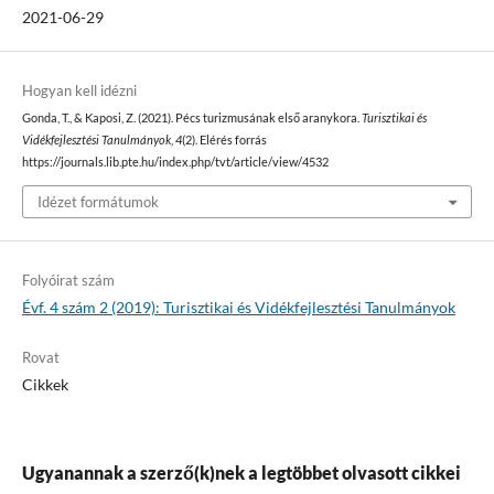
2021-06-29
Hogyan kell idézni
Gonda, T., & Kaposi, Z. (2021). Pécs turizmusának első aranykora.
Turisztikai és
Vidékfejlesztési Tanulmányok
,
4
(2). Elérés forrás
https://journals.lib.pte.hu/index.php/tvt/article/view/4532
Idézet formátumok
Folyóirat szám
Évf. 4 szám 2 (2019): Turisztikai és Vidékfejlesztési Tanulmányok
Rovat
Cikkek
Ugyanannak a szerző(k)nek a legtöbbet olvasott cikkei