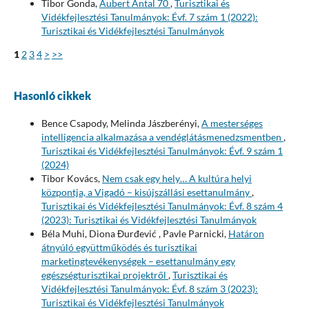
Tibor Gonda,
Aubert Antal 70
,
Turisztikai és
Vidékfejlesztési Tanulmányok: Évf. 7 szám 1 (2022):
Turisztikai és Vidékfejlesztési Tanulmányok
1
2
3
4
>
>>
Hasonló cikkek
Bence Csapody, Melinda Jászberényi,
A mesterséges
intelligencia alkalmazása a vendéglátásmenedzsmentben
,
Turisztikai és Vidékfejlesztési Tanulmányok: Évf. 9 szám 1
(2024)
Tibor Kovács,
Nem csak egy hely… A kultúra helyi
központja, a Vigadó – kisújszállási esettanulmány
,
Turisztikai és Vidékfejlesztési Tanulmányok: Évf. 8 szám 4
(2023): Turisztikai és Vidékfejlesztési Tanulmányok
Béla Muhi, Diona Đurđević , Pavle Parnicki,
Határon
átnyúló együttműködés és turisztikai
marketingtevékenységek – esettanulmány egy
egészségturisztikai projektről
,
Turisztikai és
Vidékfejlesztési Tanulmányok: Évf. 8 szám 3 (2023):
Turisztikai és Vidékfejlesztési Tanulmányok