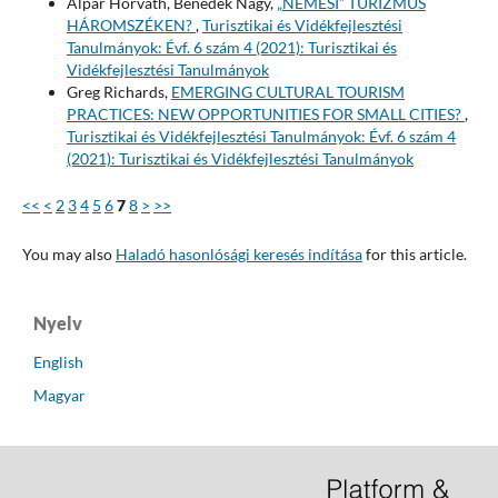
Alpár Horváth, Benedek Nagy,
„NEMESI” TURIZMUS
HÁROMSZÉKEN?
,
Turisztikai és Vidékfejlesztési
Tanulmányok: Évf. 6 szám 4 (2021): Turisztikai és
Vidékfejlesztési Tanulmányok
Greg Richards,
EMERGING CULTURAL TOURISM
PRACTICES: NEW OPPORTUNITIES FOR SMALL CITIES?
,
Turisztikai és Vidékfejlesztési Tanulmányok: Évf. 6 szám 4
(2021): Turisztikai és Vidékfejlesztési Tanulmányok
<<
<
2
3
4
5
6
7
8
>
>>
You may also
Haladó hasonlósági keresés indítása
for this article.
Nyelv
English
Magyar