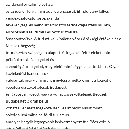
az idegenforgalmi bizottság
és az idegenforgalmi iroda létrehozását. Elindult egy lelkes
vendégcsalogató „propaganda”
tevékenység, és beindult a tudatos termékfejlesztési munka,
elsősorban a kulturális és ökoturizmusra
összpontosítva. A turisztikai kínálat a város örökségi értékein és a
Mecsek-hegység
természetes szépségein alapult. A fogadási feltételeket, mint
például a szálláshelyeket és
a vendéglátóhelyeket, megfelelő minőséggel alakították ki. Olyan
közlekedési kapcsolatok
valósultak meg - ami ma is irigylésre méltó -, mint a közvetlen
repülési összeköttetések Budapest
és Kaposvár között, vagy a vonat összeköttetések Béccsel.
Budapestet 3 órán belül
vonattal lehetett megközelíteni, és az olcsó vasút miatt
sokoldalúvá vált a belföldi turizmus,
amelynek egyik legnagyobb kedvezményezettje Pécs volt. A
városfejlesztési döntések figyelembe