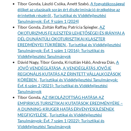
Tibor Gonda, László Csóka, Anett Szabó,
A fogyatékossággal
élőket az utazásaik során ért diszkrimináció érzékelése az
érintettek részéről
,
Turisztikai és Vidékfejlesztési
Tanulmányok: Évf. 9 szám 1 (2024)
Tibor Gonda, Zoltán Raffay, Patrícia Spiegler,
AZ
ÖKOTURIZMUS FEJLESZTÉSI LEHETŐSÉGEI ÉS IRÁNYAI A
DÉL-DUNÁNTÚLI ÖKOTURISZTIKAI KLASZTER
EREDMÉNYEI TÜKRÉBEN
,
Turisztikai és Vidékfejlesztési
Tanulmányok: Évf. 1 szám 1 (2016): Turisztikai és
Vidékfejlesztési Tanulmányok
Dávid Nagy, Tibor Gonda, Krisztián Háló, Andrea Dán,
A
JÖVŐ VENDÉGLÁTÁSA, A VENDÉGLÁTÁS JÖVŐJE
REGIONÁLIS KUTATÁS AZ ÉRINTETT VÁLLALKOZÁSOK
KÖRÉBEN
,
Turisztikai és Vidékfejlesztési Tanulmányok:
Évf. 6 szám 2 (2021): Turisztikai és Vidékfejlesztési
Tanulmányok
Tibor Gonda,
AZ ISKOLÁZOTTSÁG HATÁSA AZ
EMPIRIKUS TURISZTIKAI KUTATÁSOK EREDMÉNYÉRE –
A DUNNING-KRUGER HATÁS ÉRVÉNYESÜLÉSÉNEK
MEGFIGYELÉSE
,
Turisztikai és Vidékfejlesztési
Tanulmányok: Évf. 7 szám 1 (2022): Turisztikai és
Vidékfejlesztési Tanulmányok