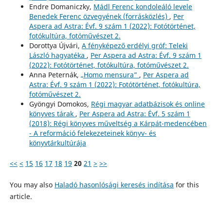
Endre Domaniczky,
Mádl Ferenc kondoleáló levele
Benedek Ferenc özvegyének (forrásközlés)
,
Per
Aspera ad Astra: Évf. 9 szám 1 (2022): Fotótörténet,
fotókultúra, fotóművészet 2.
Dorottya Újvári,
A fényképező erdélyi gróf: Teleki
László hagyatéka
,
Per Aspera ad Astra: Évf. 9 szám 1
(2022): Fotótörténet, fotókultúra, fotóművészet 2.
Anna Peternák,
„Homo mensura”
,
Per Aspera ad
Astra: Évf. 9 szám 1 (2022): Fotótörténet, fotókultúra,
fotóművészet 2.
Gyöngyi Domokos,
Régi magyar adatbázisok és online
könyves tárak
,
Per Aspera ad Astra: Évf. 5 szám 1
(2018): Régi könyves műveltség a Kárpát-medencében
- A reformáció felekezeteinek könyv- és
könyvtárkultúrája
<<
<
15
16
17
18
19
20
21
>
>>
You may also
Haladó hasonlósági keresés indítása
for this
article.