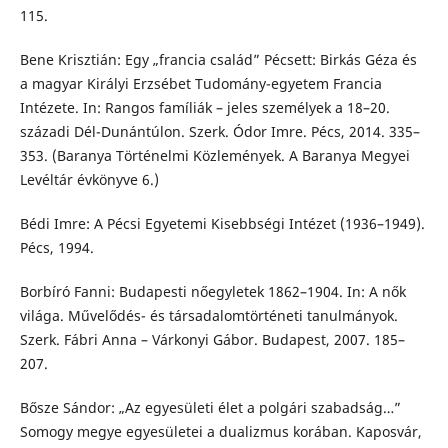
115.
Bene Krisztián: Egy „francia család” Pécsett: Birkás Géza és
a magyar Királyi Erzsébet Tudomány-egyetem Francia
Intézete. In: Rangos famíliák – jeles személyek a 18–20.
századi Dél-Dunántúlon. Szerk. Ódor Imre. Pécs, 2014. 335–
353. (Baranya Történelmi Közlemények. A Baranya Megyei
Levéltár évkönyve 6.)
Bédi Imre: A Pécsi Egyetemi Kisebbségi Intézet (1936–1949).
Pécs, 1994.
Borbíró Fanni: Budapesti nőegyletek 1862–1904. In: A nők
világa. Művelődés- és társadalomtörténeti tanulmányok.
Szerk. Fábri Anna – Várkonyi Gábor. Budapest, 2007. 185–
207.
Bősze Sándor: „Az egyesületi élet a polgári szabadság…”
Somogy megye egyesületei a dualizmus korában. Kaposvár,