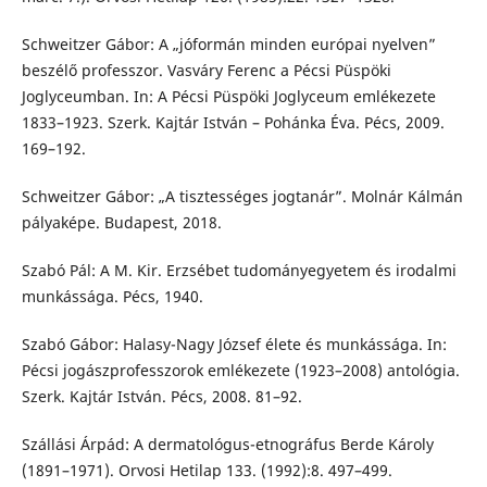
Schweitzer Gábor: A „jóformán minden európai nyelven”
beszélő professzor. Vasváry Ferenc a Pécsi Püspöki
Joglyceumban. In: A Pécsi Püspöki Joglyceum emlékezete
1833–1923. Szerk. Kajtár István – Pohánka Éva. Pécs, 2009.
169–192.
Schweitzer Gábor: „A tisztességes jogtanár”. Molnár Kálmán
pályaképe. Budapest, 2018.
Szabó Pál: A M. Kir. Erzsébet tudományegyetem és irodalmi
munkássága. Pécs, 1940.
Szabó Gábor: Halasy-Nagy József élete és munkássága. In:
Pécsi jogászprofesszorok emlékezete (1923–2008) antológia.
Szerk. Kajtár István. Pécs, 2008. 81–92.
Szállási Árpád: A dermatológus-etnográfus Berde Károly
(1891–1971). Orvosi Hetilap 133. (1992):8. 497–499.