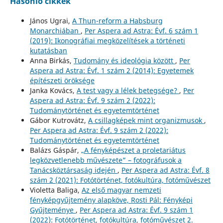
Hasonló cikkek
János Ugrai,
A Thun-reform a Habsburg
Monarchiában
,
Per Aspera ad Astra: Évf. 6 szám 1
(2019): Ikonográfiai megközelítések a történeti
kutatásban
Anna Birkás,
Tudomány és ideológia között
,
Per
Aspera ad Astra: Évf. 1 szám 2 (2014): Egyetemek
építészeti öröksége
Janka Kovács,
A test vagy a lélek betegsége?
,
Per
Aspera ad Astra: Évf. 9 szám 2 (2022):
Tudománytörténet és egyetemtörténet
Gábor Kutrovátz,
A csillagképek mint organizmusok
,
Per Aspera ad Astra: Évf. 9 szám 2 (2022):
Tudománytörténet és egyetemtörténet
Balázs Gáspár,
„A fényképészet a proletariátus
legközvetlenebb művészete” – fotográfusok a
Tanácsköztársaság idején
,
Per Aspera ad Astra: Évf. 8
szám 2 (2021): Fotótörténet, fotókultúra, fotóművészet
Violetta Baliga,
Az első magyar nemzeti
fényképgyűjtemény alapköve, Rosti Pál: Fényképi
Gyűjteménye
,
Per Aspera ad Astra: Évf. 9 szám 1
(2022): Fotótörténet, fotókultúra, fotóművészet 2.