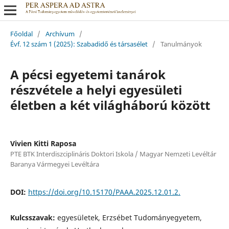
Főoldal
/
Archívum
/
Évf. 12 szám 1 (2025): Szabadidő és társasélet
/
Tanulmányok
A pécsi egyetemi tanárok
részvétele a helyi egyesületi
életben a két világháború között
Vivien Kitti Raposa
PTE BTK Interdiszciplináris Doktori Iskola / Magyar Nemzeti Levéltár
Baranya Vármegyei Levéltára
DOI:
https://doi.org/10.15170/PAAA.2025.12.01.2.
Kulcsszavak:
egyesületek, Erzsébet Tudományegyetem,