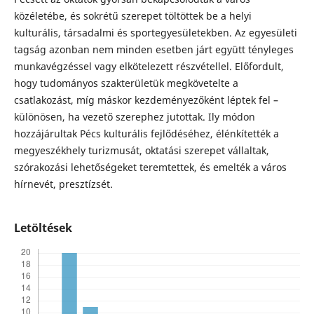
közéletébe, és sokrétű szerepet töltöttek be a helyi
kulturális, társadalmi és sportegyesületekben. Az egyesületi
tagság azonban nem minden esetben járt együtt tényleges
munkavégzéssel vagy elkötelezett részvétellel. Előfordult,
hogy tudományos szakterületük megkövetelte a
csatlakozást, míg máskor kezdeményezőként léptek fel –
különösen, ha vezető szerephez jutottak. Ily módon
hozzájárultak Pécs kulturális fejlődéséhez, élénkítették a
megyeszékhely turizmusát, oktatási szerepet vállaltak,
szórakozási lehetőségeket teremtettek, és emelték a város
hírnevét, presztízsét.
Letöltések