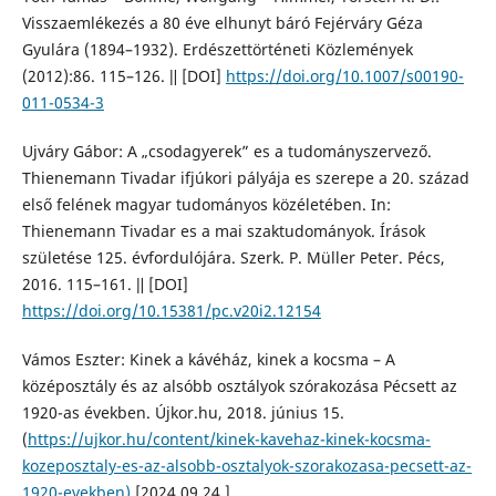
Visszaemlékezés a 80 éve elhunyt báró Fejérváry Géza
Gyulára (1894–1932). Erdészettörténeti Közlemények
(2012):86. 115–126. ǁ [DOI]
https://doi.org/10.1007/s00190-
011-0534-3
Ujváry Gábor: A „csodagyerek” es a tudományszervező.
Thienemann Tivadar ifjúkori pályája es szerepe a 20. század
első felének magyar tudományos közéletében. In:
Thienemann Tivadar es a mai szaktudományok. Írások
születése 125. évfordulójára. Szerk. P. Müller Peter. Pécs,
2016. 115–161. ǁ [DOI]
https://doi.org/10.15381/pc.v20i2.12154
Vámos Eszter: Kinek a kávéház, kinek a kocsma – A
középosztály és az alsóbb osztályok szórakozása Pécsett az
1920-as években. Újkor.hu, 2018. június 15.
(
https://ujkor.hu/content/kinek-kavehaz-kinek-kocsma-
kozeposztaly-es-az-alsobb-osztalyok-szorakozasa-pecsett-az-
1920-evekben)
[2024.09.24.]