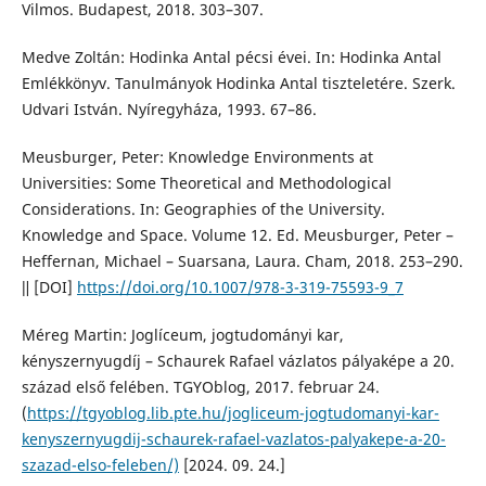
Vilmos. Budapest, 2018. 303–307.
Medve Zoltán: Hodinka Antal pécsi évei. In: Hodinka Antal
Emlékkönyv. Tanulmányok Hodinka Antal tiszteletére. Szerk.
Udvari István. Nyíregyháza, 1993. 67–86.
Meusburger, Peter: Knowledge Environments at
Universities: Some Theoretical and Methodological
Considerations. In: Geographies of the University.
Knowledge and Space. Volume 12. Ed. Meusburger, Peter –
Heffernan, Michael – Suarsana, Laura. Cham, 2018. 253–290.
ǁ [DOI]
https://doi.org/10.1007/978-3-319-75593-9_7
Méreg Martin: Joglíceum, jogtudományi kar,
kényszernyugdíj – Schaurek Rafael vázlatos pályaképe a 20.
század első felében. TGYOblog, 2017. februar 24.
(
https://tgyoblog.lib.pte.hu/jogliceum-jogtudomanyi-kar-
kenyszernyugdij-schaurek-rafael-vazlatos-palyakepe-a-20-
szazad-elso-feleben/)
[2024. 09. 24.]