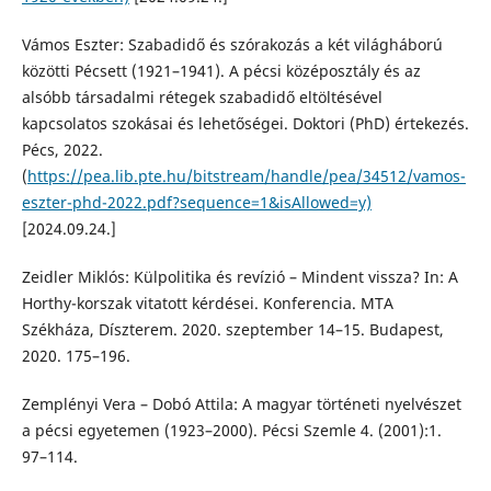
Vámos Eszter: Szabadidő és szórakozás a két világháború
közötti Pécsett (1921–1941). A pécsi középosztály és az
alsóbb társadalmi rétegek szabadidő eltöltésével
kapcsolatos szokásai és lehetőségei. Doktori (PhD) értekezés.
Pécs, 2022.
(
https://pea.lib.pte.hu/bitstream/handle/pea/34512/vamos-
eszter-phd-2022.pdf?sequence=1&isAllowed=y)
[2024.09.24.]
Zeidler Miklós: Külpolitika és revízió – Mindent vissza? In: A
Horthy-korszak vitatott kérdései. Konferencia. MTA
Székháza, Díszterem. 2020. szeptember 14–15. Budapest,
2020. 175–196.
Zemplényi Vera – Dobó Attila: A magyar történeti nyelvészet
a pécsi egyetemen (1923–2000). Pécsi Szemle 4. (2001):1.
97–114.