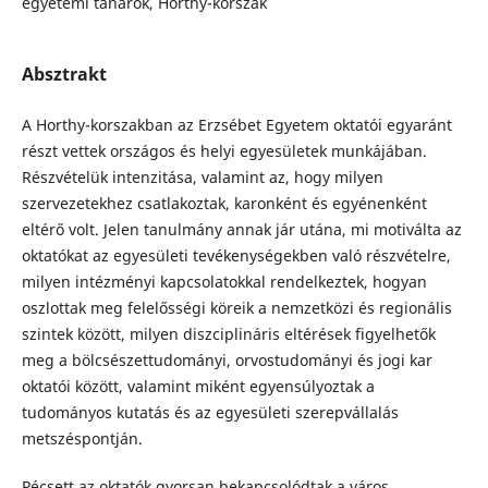
egyetemi tanárok, Horthy-korszak
Absztrakt
A Horthy-korszakban az Erzsébet Egyetem oktatói egyaránt
részt vettek országos és helyi egyesületek munkájában.
Részvételük intenzitása, valamint az, hogy milyen
szervezetekhez csatlakoztak, karonként és egyénenként
eltérő volt. Jelen tanulmány annak jár utána, mi motiválta az
oktatókat az egyesületi tevékenységekben való részvételre,
milyen intézményi kapcsolatokkal rendelkeztek, hogyan
oszlottak meg felelősségi köreik a nemzetközi és regionális
szintek között, milyen diszciplináris eltérések figyelhetők
meg a bölcsészettudományi, orvostudományi és jogi kar
oktatói között, valamint miként egyensúlyoztak a
tudományos kutatás és az egyesületi szerepvállalás
metszéspontján.
Pécsett az oktatók gyorsan bekapcsolódtak a város