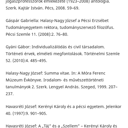
jogászprofesszorok emlékezete (1923–2008) antológia.
Szerk. Kajtár István. Pécs, 2008. 59–69.
Gáspár Gabriella: Halasy-Nagy József a Pécsi Erzsébet
Tudományegyetem rektora, tudományszervező filozófus.
Pécsi Szemle 11. (2008):2. 76–80.
Gyáni Gábor: Individualizálódás és civil társadalom.
Történeti érvek, elméleti megfontolások. Történelmi Szemle
52. (2010):4. 485–495.
Halasy-Nagy József: Summa vitae. In: A Móra Ferenc
Múzeum Évkönyve. Irodalom- és művészettörténeti
tanulmányok 2. Szerk. Lengyel András. Szeged, 1999. 207–
237.
Havasréti József: Kerényi Károly és a pécsi egyetem. Jelenkor
40. (1997):9. 901–905.
Havasréti József: A „Táj” és a „Szellem” – Kerényi Károly és