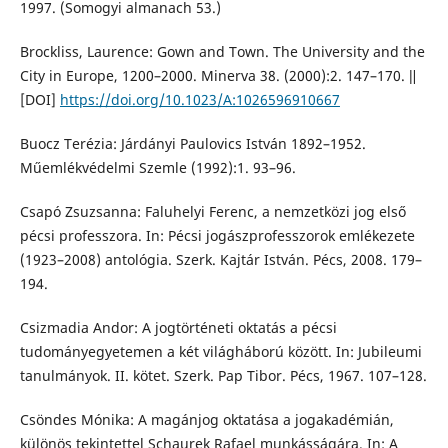
1997. (Somogyi almanach 53.)
Brockliss, Laurence: Gown and Town. The University and the
City in Europe, 1200–2000. Minerva 38. (2000):2. 147–170. ǁ
[DOI]
https://doi.org/10.1023/A:1026596910667
Buocz Terézia: Járdányi Paulovics István 1892–1952.
Műemlékvédelmi Szemle (1992):1. 93–96.
Csapó Zsuzsanna: Faluhelyi Ferenc, a nemzetközi jog első
pécsi professzora. In: Pécsi jogászprofesszorok emlékezete
(1923–2008) antológia. Szerk. Kajtár István. Pécs, 2008. 179–
194.
Csizmadia Andor: A jogtörténeti oktatás a pécsi
tudományegyetemen a két világháború között. In: Jubileumi
tanulmányok. II. kötet. Szerk. Pap Tibor. Pécs, 1967. 107–128.
Csöndes Mónika: A magánjog oktatása a jogakadémián,
különös tekintettel Schaurek Rafael munkásságára. In: A