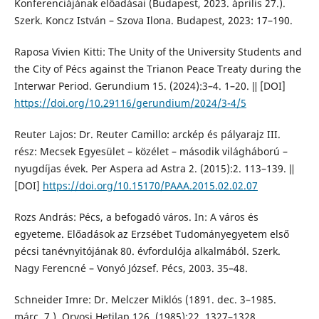
Konferenciájának előadásai (Budapest, 2023. április 27.).
Szerk. Koncz István – Szova Ilona. Budapest, 2023: 17–190.
Raposa Vivien Kitti: The Unity of the University Students and
the City of Pécs against the Trianon Peace Treaty during the
Interwar Period. Gerundium 15. (2024):3–4. 1–20. ǁ [DOI]
https://doi.org/10.29116/gerundium/2024/3-4/5
Reuter Lajos: Dr. Reuter Camillo: arckép és pályarajz III.
rész: Mecsek Egyesület – közélet – második világháború –
nyugdíjas évek. Per Aspera ad Astra 2. (2015):2. 113–139. ǁ
[DOI]
https://doi.org/10.15170/PAAA.2015.02.02.07
Rozs András: Pécs, a befogadó város. In: A város és
egyeteme. Előadások az Erzsébet Tudományegyetem első
pécsi tanévnyitójának 80. évfordulója alkalmából. Szerk.
Nagy Ferencné – Vonyó József. Pécs, 2003. 35–48.
Schneider Imre: Dr. Melczer Miklós (1891. dec. 3–1985.
márc. 7.). Orvosi Hetilap 126. (1985):22. 1327–1328.