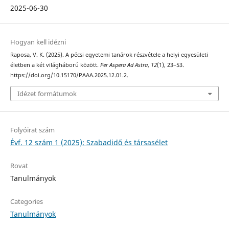
2025-06-30
Hogyan kell idézni
Raposa, V. K. (2025). A pécsi egyetemi tanárok részvétele a helyi egyesületi
életben a két világháború között.
Per Aspera Ad Astra
,
12
(1), 23–53.
https://doi.org/10.15170/PAAA.2025.12.01.2.
Idézet formátumok
Folyóirat szám
Évf. 12 szám 1 (2025): Szabadidő és társasélet
Rovat
Tanulmányok
Categories
Tanulmányok