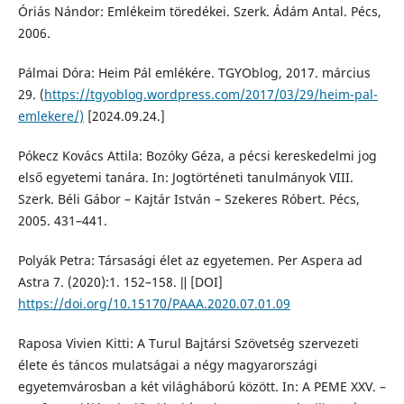
Óriás Nándor: Emlékeim töredékei. Szerk. Ádám Antal. Pécs,
2006.
Pálmai Dóra: Heim Pál emlékére. TGYOblog, 2017. március
29. (
https://tgyoblog.wordpress.com/2017/03/29/heim-pal-
emlekere/)
[2024.09.24.]
Pókecz Kovács Attila: Bozóky Géza, a pécsi kereskedelmi jog
első egyetemi tanára. In: Jogtörténeti tanulmányok VIII.
Szerk. Béli Gábor – Kajtár István – Szekeres Róbert. Pécs,
2005. 431–441.
Polyák Petra: Társasági élet az egyetemen. Per Aspera ad
Astra 7. (2020):1. 152–158. ǁ [DOI]
https://doi.org/10.15170/PAAA.2020.07.01.09
Raposa Vivien Kitti: A Turul Bajtársi Szövetség szervezeti
élete és táncos mulatságai a négy magyarországi
egyetemvárosban a két világháború között. In: A PEME XXV. –