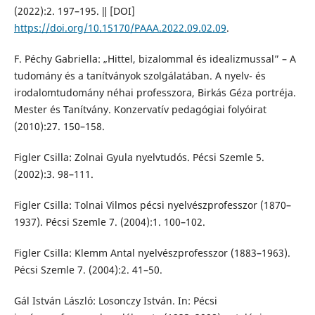
(2022):2. 197–195. ǁ [DOI]
https://doi.org/10.15170/PAAA.2022.09.02.09
.
F. Péchy Gabriella: „Hittel, bizalommal és idealizmussal” – A
tudomány és a tanítványok szolgálatában. A nyelv- és
irodalomtudomány néhai professzora, Birkás Géza portréja.
Mester és Tanítvány. Konzervatív pedagógiai folyóirat
(2010):27. 150–158.
Figler Csilla: Zolnai Gyula nyelvtudós. Pécsi Szemle 5.
(2002):3. 98–111.
Figler Csilla: Tolnai Vilmos pécsi nyelvészprofesszor (1870–
1937). Pécsi Szemle 7. (2004):1. 100–102.
Figler Csilla: Klemm Antal nyelvészprofesszor (1883–1963).
Pécsi Szemle 7. (2004):2. 41–50.
Gál István László: Losonczy István. In: Pécsi