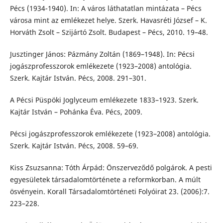
Pécs (1934-1940). In: A város láthatatlan mintázata – Pécs
városa mint az emlékezet helye. Szerk. Havasréti József – K.
Horváth Zsolt – Szijártó Zsolt. Budapest – Pécs, 2010. 19–48.
Jusztinger János: Pázmány Zoltán (1869–1948). In: Pécsi
jogászprofesszorok emlékezete (1923–2008) antológia.
Szerk. Kajtár István. Pécs, 2008. 291–301.
A Pécsi Püspöki Joglyceum emlékezete 1833–1923. Szerk.
Kajtár István – Pohánka Éva. Pécs, 2009.
Pécsi jogászprofesszorok emlékezete (1923–2008) antológia.
Szerk. Kajtár István. Pécs, 2008. 59–69.
Kiss Zsuzsanna: Tóth Árpád: Önszerveződő polgárok. A pesti
egyesületek társadalomtörténete a reformkorban. A múlt
ösvényein. Korall Társadalomtörténeti Folyóirat 23. (2006):7.
223–228.