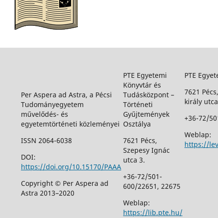
PTE Egyetemi
PTE Egyet
Könyvtár és
7621 Pécs
Per Aspera ad Astra, a Pécsi
Tudásközpont –
király utca
Tudományegyetem
Történeti
művelődés- és
Gyűjtemények
+36-72/50
egyetemtörténeti közleményei
Osztálya
Weblap:
ISSN 2064-6038
7621 Pécs,
https://le
Szepesy Ignác
DOI:
utca 3.
https://doi.org/10.15170/PAAA
+36-72/501-
Copyright © Per Aspera ad
600/22651, 22675
Astra 2013–2020
Weblap:
https://lib.pte.hu/