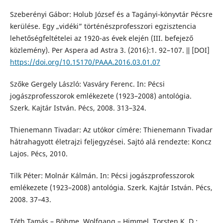
Szeberényi Gábor: Holub József és a Tagányi-könyvtár Pécsre
kerülése. Egy „vidéki” történészprofesszori egzisztencia
lehetőségfeltételei az 1920-as évek elején (III. befejező
közlemény). Per Aspera ad Astra 3. (2016):1. 92–107. ǁ [DOI]
https://doi.org/10.15170/PAAA.2016.03.01.07
Szőke Gergely László: Vasváry Ferenc. In: Pécsi
jogászprofesszorok emlékezete (1923–2008) antológia.
Szerk. Kajtár István. Pécs, 2008. 313–324.
Thienemann Tivadar: Az utókor címére: Thienemann Tivadar
hátrahagyott életrajzi feljegyzései. Sajtó alá rendezte: Koncz
Lajos. Pécs, 2010.
Tilk Péter: Molnár Kálmán. In: Pécsi jogászprofesszorok
emlékezete (1923–2008) antológia. Szerk. Kajtár István. Pécs,
2008. 37–43.
Tóth Tamás – Böhme, Wolfgang – Himmel, Torsten K. D.: