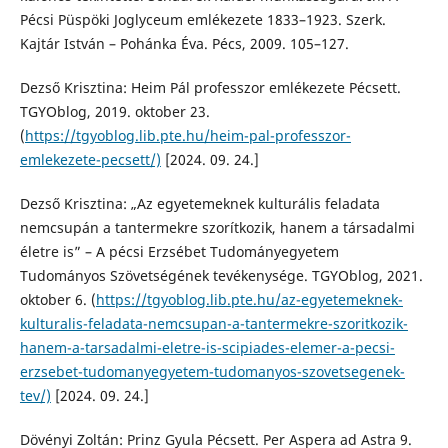
Pécsi Püspöki Joglyceum emlékezete 1833–1923. Szerk.
Kajtár István – Pohánka Éva. Pécs, 2009. 105–127.
Dezső Krisztina: Heim Pál professzor emlékezete Pécsett.
TGYOblog, 2019. oktober 23.
(
https://tgyoblog.lib.pte.hu/heim-pal-professzor-
emlekezete-pecsett/)
[2024. 09. 24.]
Dezső Krisztina: „Az egyetemeknek kulturális feladata
nemcsupán a tantermekre szorítkozik, hanem a társadalmi
életre is” – A pécsi Erzsébet Tudományegyetem
Tudományos Szövetségének tevékenysége. TGYOblog, 2021.
oktober 6. (
https://tgyoblog.lib.pte.hu/az-egyetemeknek-
kulturalis-feladata-nemcsupan-a-tantermekre-szoritkozik-
hanem-a-tarsadalmi-eletre-is-scipiades-elemer-a-pecsi-
erzsebet-tudomanyegyetem-tudomanyos-szovetsegenek-
tev/)
[2024. 09. 24.]
Dövényi Zoltán: Prinz Gyula Pécsett. Per Aspera ad Astra 9.