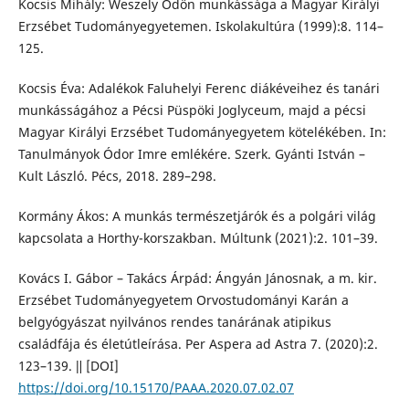
Kocsis Mihály: Weszely Ödön munkássága a Magyar Királyi
Erzsébet Tudományegyetemen. Iskolakultúra (1999):8. 114–
125.
Kocsis Éva: Adalékok Faluhelyi Ferenc diákéveihez és tanári
munkásságához a Pécsi Püspöki Joglyceum, majd a pécsi
Magyar Királyi Erzsébet Tudományegyetem kötelékében. In:
Tanulmányok Ódor Imre emlékére. Szerk. Gyánti István –
Kult László. Pécs, 2018. 289–298.
Kormány Ákos: A munkás természetjárók és a polgári világ
kapcsolata a Horthy-korszakban. Múltunk (2021):2. 101–39.
Kovács I. Gábor – Takács Árpád: Ángyán Jánosnak, a m. kir.
Erzsébet Tudományegyetem Orvostudományi Karán a
belgyógyászat nyilvános rendes tanárának atipikus
családfája és életútleírása. Per Aspera ad Astra 7. (2020):2.
123–139. ǁ [DOI]
https://doi.org/10.15170/PAAA.2020.07.02.07