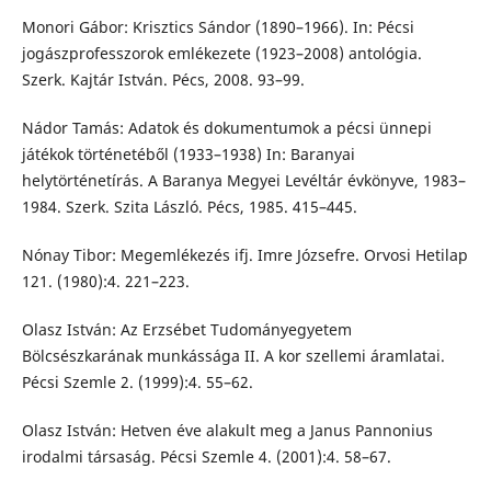
Monori Gábor: Krisztics Sándor (1890–1966). In: Pécsi
jogászprofesszorok emlékezete (1923–2008) antológia.
Szerk. Kajtár István. Pécs, 2008. 93–99.
Nádor Tamás: Adatok és dokumentumok a pécsi ünnepi
játékok történetéből (1933–1938) In: Baranyai
helytörténetírás. A Baranya Megyei Levéltár évkönyve, 1983–
1984. Szerk. Szita László. Pécs, 1985. 415–445.
Nónay Tibor: Megemlékezés ifj. Imre Józsefre. Orvosi Hetilap
121. (1980):4. 221–223.
Olasz István: Az Erzsébet Tudományegyetem
Bölcsészkarának munkássága II. A kor szellemi áramlatai.
Pécsi Szemle 2. (1999):4. 55–62.
Olasz István: Hetven éve alakult meg a Janus Pannonius
irodalmi társaság. Pécsi Szemle 4. (2001):4. 58–67.