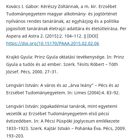
Kovács I. Gábor: Kérészy Zoltánnak, a m. kir. Erzsébet
Tudományegyetem magyar alkotmány- és jogtörténet
nyilvános rendes tanárának, az egyházjog és a politika
jogosított tanárának életrajzi adattára és életútleírása. Per
Aspera ad Astra 2. (2015):2. 104–112. ǁ [DOI]
https://doi.org/10.15170/PAAA.2015.02.02.06
Krajkó Gyula: Prinz Gyula oktatási tevékenysége. In: Prinz
Gyula a tudós és az ember. Szerk. Tésits Róbert – Tóth
József. Pécs, 2000. 27–31.
Lengvári István: A város és az „árva leány” – Pécs és az
Erzsébet Tudományegyetem. In: Limes (2004):4. 83–92.
Lengvári István: Jogakadémiai tanárok, mint egyetemi
vezetők az Erzsébet Tudományegyetem első pécsi
évtizedében. In: A Pécsi Püspöki Joglyceum emlékezete
1833–1923. Szerk. Kajtár István – Pohánka Éva. Pécs, 2009.
193–203.