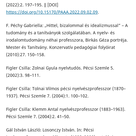
(2022):2. 197–195. ǁ [DOI]
https://doi.org/10.15170/PAAA.2022.09.02.09
.
F. Péchy Gabriella: „Hittel, bizalommal és idealizmussal” – A
tudomány és a tanítványok szolgálatában. A nyelv- és
irodalomtudomány néhai professzora, Birkás Géza portréja.
Mester és Tanítvány. Konzervatív pedagógiai folyóirat
(2010):27. 150–158.
Figler Csilla: Zolnai Gyula nyelvtudós. Pécsi Szemle 5.
(2002):3. 98–111.
Figler Csilla: Tolnai Vilmos pécsi nyelvészprofesszor (1870–
1937). Pécsi Szemle 7. (2004):1. 100–102.
Figler Csilla: Klemm Antal nyelvészprofesszor (1883–1963).
Pécsi Szemle 7. (2004):2. 41–50.
Gál István László: Losonczy István. In: Pécsi