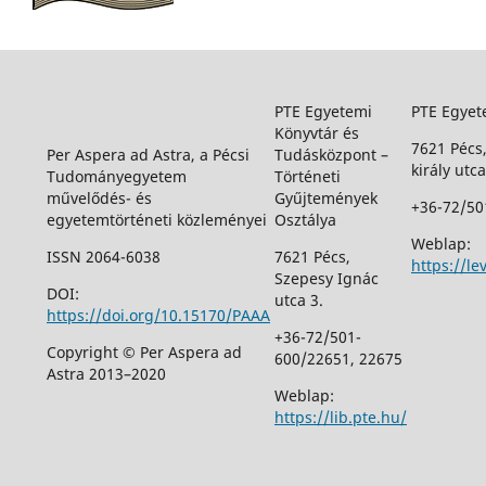
PTE Egyetemi
PTE Egyet
Könyvtár és
7621 Pécs
Per Aspera ad Astra, a Pécsi
Tudásközpont –
király utca
Tudományegyetem
Történeti
művelődés- és
Gyűjtemények
+36-72/50
egyetemtörténeti közleményei
Osztálya
Weblap:
ISSN 2064-6038
7621 Pécs,
https://le
Szepesy Ignác
DOI:
utca 3.
https://doi.org/10.15170/PAAA
+36-72/501-
Copyright © Per Aspera ad
600/22651, 22675
Astra 2013–2020
Weblap:
https://lib.pte.hu/