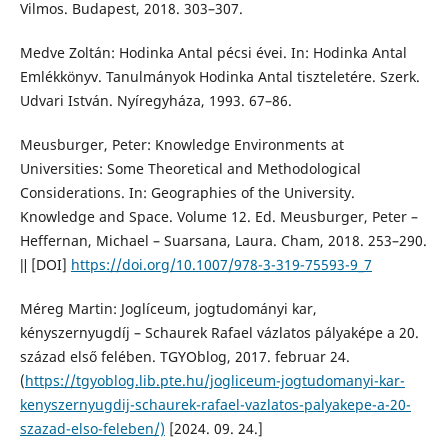
Vilmos. Budapest, 2018. 303–307.
Medve Zoltán: Hodinka Antal pécsi évei. In: Hodinka Antal
Emlékkönyv. Tanulmányok Hodinka Antal tiszteletére. Szerk.
Udvari István. Nyíregyháza, 1993. 67–86.
Meusburger, Peter: Knowledge Environments at
Universities: Some Theoretical and Methodological
Considerations. In: Geographies of the University.
Knowledge and Space. Volume 12. Ed. Meusburger, Peter –
Heffernan, Michael – Suarsana, Laura. Cham, 2018. 253–290.
ǁ [DOI]
https://doi.org/10.1007/978-3-319-75593-9_7
Méreg Martin: Joglíceum, jogtudományi kar,
kényszernyugdíj – Schaurek Rafael vázlatos pályaképe a 20.
század első felében. TGYOblog, 2017. februar 24.
(
https://tgyoblog.lib.pte.hu/jogliceum-jogtudomanyi-kar-
kenyszernyugdij-schaurek-rafael-vazlatos-palyakepe-a-20-
szazad-elso-feleben/)
[2024. 09. 24.]