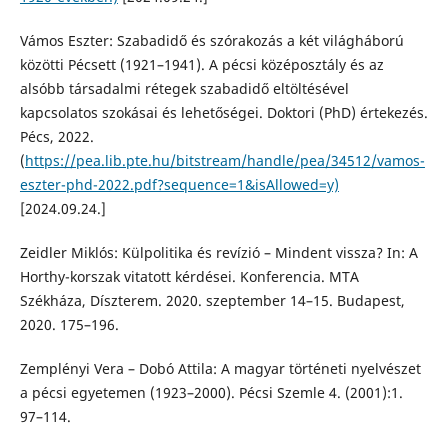
Vámos Eszter: Szabadidő és szórakozás a két világháború
közötti Pécsett (1921–1941). A pécsi középosztály és az
alsóbb társadalmi rétegek szabadidő eltöltésével
kapcsolatos szokásai és lehetőségei. Doktori (PhD) értekezés.
Pécs, 2022.
(
https://pea.lib.pte.hu/bitstream/handle/pea/34512/vamos-
eszter-phd-2022.pdf?sequence=1&isAllowed=y)
[2024.09.24.]
Zeidler Miklós: Külpolitika és revízió – Mindent vissza? In: A
Horthy-korszak vitatott kérdései. Konferencia. MTA
Székháza, Díszterem. 2020. szeptember 14–15. Budapest,
2020. 175–196.
Zemplényi Vera – Dobó Attila: A magyar történeti nyelvészet
a pécsi egyetemen (1923–2000). Pécsi Szemle 4. (2001):1.
97–114.