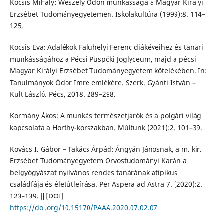
Kocsis Mihály: Weszely Ödön munkássága a Magyar Királyi
Erzsébet Tudományegyetemen. Iskolakultúra (1999):8. 114–
125.
Kocsis Éva: Adalékok Faluhelyi Ferenc diákéveihez és tanári
munkásságához a Pécsi Püspöki Joglyceum, majd a pécsi
Magyar Királyi Erzsébet Tudományegyetem kötelékében. In:
Tanulmányok Ódor Imre emlékére. Szerk. Gyánti István –
Kult László. Pécs, 2018. 289–298.
Kormány Ákos: A munkás természetjárók és a polgári világ
kapcsolata a Horthy-korszakban. Múltunk (2021):2. 101–39.
Kovács I. Gábor – Takács Árpád: Ángyán Jánosnak, a m. kir.
Erzsébet Tudományegyetem Orvostudományi Karán a
belgyógyászat nyilvános rendes tanárának atipikus
családfája és életútleírása. Per Aspera ad Astra 7. (2020):2.
123–139. ǁ [DOI]
https://doi.org/10.15170/PAAA.2020.07.02.07