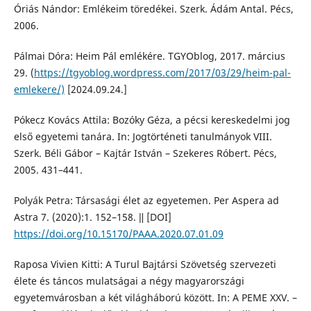
Óriás Nándor: Emlékeim töredékei. Szerk. Ádám Antal. Pécs,
2006.
Pálmai Dóra: Heim Pál emlékére. TGYOblog, 2017. március
29. (
https://tgyoblog.wordpress.com/2017/03/29/heim-pal-
emlekere/)
[2024.09.24.]
Pókecz Kovács Attila: Bozóky Géza, a pécsi kereskedelmi jog
első egyetemi tanára. In: Jogtörténeti tanulmányok VIII.
Szerk. Béli Gábor – Kajtár István – Szekeres Róbert. Pécs,
2005. 431–441.
Polyák Petra: Társasági élet az egyetemen. Per Aspera ad
Astra 7. (2020):1. 152–158. ǁ [DOI]
https://doi.org/10.15170/PAAA.2020.07.01.09
Raposa Vivien Kitti: A Turul Bajtársi Szövetség szervezeti
élete és táncos mulatságai a négy magyarországi
egyetemvárosban a két világháború között. In: A PEME XXV. –