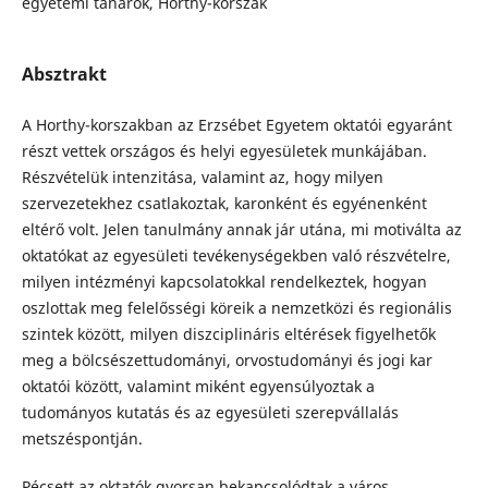
egyetemi tanárok, Horthy-korszak
Absztrakt
A Horthy-korszakban az Erzsébet Egyetem oktatói egyaránt
részt vettek országos és helyi egyesületek munkájában.
Részvételük intenzitása, valamint az, hogy milyen
szervezetekhez csatlakoztak, karonként és egyénenként
eltérő volt. Jelen tanulmány annak jár utána, mi motiválta az
oktatókat az egyesületi tevékenységekben való részvételre,
milyen intézményi kapcsolatokkal rendelkeztek, hogyan
oszlottak meg felelősségi köreik a nemzetközi és regionális
szintek között, milyen diszciplináris eltérések figyelhetők
meg a bölcsészettudományi, orvostudományi és jogi kar
oktatói között, valamint miként egyensúlyoztak a
tudományos kutatás és az egyesületi szerepvállalás
metszéspontján.
Pécsett az oktatók gyorsan bekapcsolódtak a város