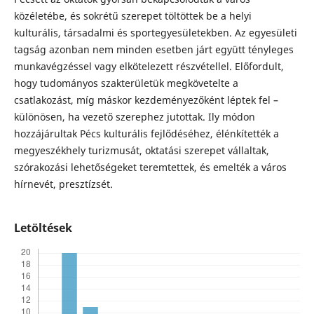
közéletébe, és sokrétű szerepet töltöttek be a helyi
kulturális, társadalmi és sportegyesületekben. Az egyesületi
tagság azonban nem minden esetben járt együtt tényleges
munkavégzéssel vagy elkötelezett részvétellel. Előfordult,
hogy tudományos szakterületük megkövetelte a
csatlakozást, míg máskor kezdeményezőként léptek fel –
különösen, ha vezető szerephez jutottak. Ily módon
hozzájárultak Pécs kulturális fejlődéséhez, élénkítették a
megyeszékhely turizmusát, oktatási szerepet vállaltak,
szórakozási lehetőségeket teremtettek, és emelték a város
hírnevét, presztízsét.
Letöltések