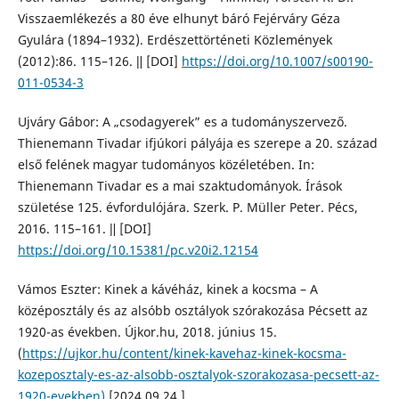
Visszaemlékezés a 80 éve elhunyt báró Fejérváry Géza
Gyulára (1894–1932). Erdészettörténeti Közlemények
(2012):86. 115–126. ǁ [DOI]
https://doi.org/10.1007/s00190-
011-0534-3
Ujváry Gábor: A „csodagyerek” es a tudományszervező.
Thienemann Tivadar ifjúkori pályája es szerepe a 20. század
első felének magyar tudományos közéletében. In:
Thienemann Tivadar es a mai szaktudományok. Írások
születése 125. évfordulójára. Szerk. P. Müller Peter. Pécs,
2016. 115–161. ǁ [DOI]
https://doi.org/10.15381/pc.v20i2.12154
Vámos Eszter: Kinek a kávéház, kinek a kocsma – A
középosztály és az alsóbb osztályok szórakozása Pécsett az
1920-as években. Újkor.hu, 2018. június 15.
(
https://ujkor.hu/content/kinek-kavehaz-kinek-kocsma-
kozeposztaly-es-az-alsobb-osztalyok-szorakozasa-pecsett-az-
1920-evekben)
[2024.09.24.]