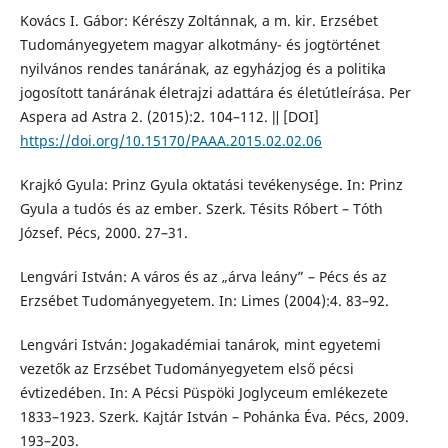
Kovács I. Gábor: Kérészy Zoltánnak, a m. kir. Erzsébet
Tudományegyetem magyar alkotmány- és jogtörténet
nyilvános rendes tanárának, az egyházjog és a politika
jogosított tanárának életrajzi adattára és életútleírása. Per
Aspera ad Astra 2. (2015):2. 104–112. ǁ [DOI]
https://doi.org/10.15170/PAAA.2015.02.02.06
Krajkó Gyula: Prinz Gyula oktatási tevékenysége. In: Prinz
Gyula a tudós és az ember. Szerk. Tésits Róbert – Tóth
József. Pécs, 2000. 27–31.
Lengvári István: A város és az „árva leány” – Pécs és az
Erzsébet Tudományegyetem. In: Limes (2004):4. 83–92.
Lengvári István: Jogakadémiai tanárok, mint egyetemi
vezetők az Erzsébet Tudományegyetem első pécsi
évtizedében. In: A Pécsi Püspöki Joglyceum emlékezete
1833–1923. Szerk. Kajtár István – Pohánka Éva. Pécs, 2009.
193–203.