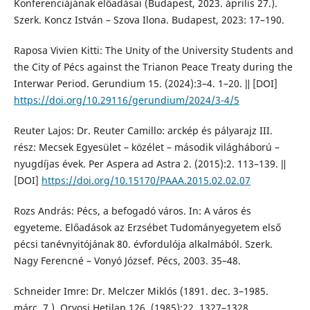
Konferenciájának előadásai (Budapest, 2023. április 27.).
Szerk. Koncz István – Szova Ilona. Budapest, 2023: 17–190.
Raposa Vivien Kitti: The Unity of the University Students and
the City of Pécs against the Trianon Peace Treaty during the
Interwar Period. Gerundium 15. (2024):3–4. 1–20. ǁ [DOI]
https://doi.org/10.29116/gerundium/2024/3-4/5
Reuter Lajos: Dr. Reuter Camillo: arckép és pályarajz III.
rész: Mecsek Egyesület – közélet – második világháború –
nyugdíjas évek. Per Aspera ad Astra 2. (2015):2. 113–139. ǁ
[DOI]
https://doi.org/10.15170/PAAA.2015.02.02.07
Rozs András: Pécs, a befogadó város. In: A város és
egyeteme. Előadások az Erzsébet Tudományegyetem első
pécsi tanévnyitójának 80. évfordulója alkalmából. Szerk.
Nagy Ferencné – Vonyó József. Pécs, 2003. 35–48.
Schneider Imre: Dr. Melczer Miklós (1891. dec. 3–1985.
márc. 7.). Orvosi Hetilap 126. (1985):22. 1327–1328.