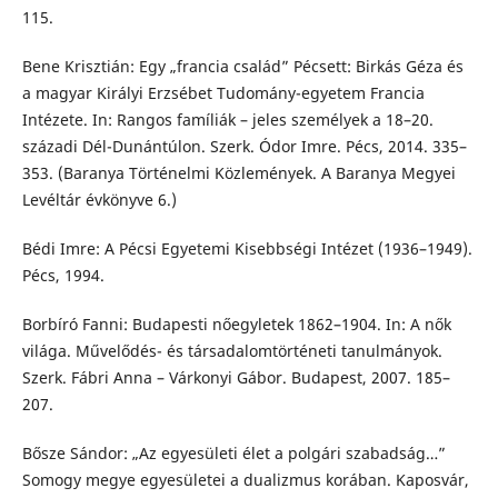
115.
Bene Krisztián: Egy „francia család” Pécsett: Birkás Géza és
a magyar Királyi Erzsébet Tudomány-egyetem Francia
Intézete. In: Rangos famíliák – jeles személyek a 18–20.
századi Dél-Dunántúlon. Szerk. Ódor Imre. Pécs, 2014. 335–
353. (Baranya Történelmi Közlemények. A Baranya Megyei
Levéltár évkönyve 6.)
Bédi Imre: A Pécsi Egyetemi Kisebbségi Intézet (1936–1949).
Pécs, 1994.
Borbíró Fanni: Budapesti nőegyletek 1862–1904. In: A nők
világa. Művelődés- és társadalomtörténeti tanulmányok.
Szerk. Fábri Anna – Várkonyi Gábor. Budapest, 2007. 185–
207.
Bősze Sándor: „Az egyesületi élet a polgári szabadság…”
Somogy megye egyesületei a dualizmus korában. Kaposvár,