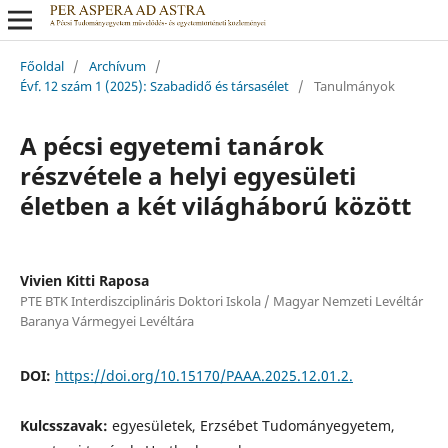
Főoldal
/
Archívum
/
Évf. 12 szám 1 (2025): Szabadidő és társasélet
/
Tanulmányok
A pécsi egyetemi tanárok
részvétele a helyi egyesületi
életben a két világháború között
Vivien Kitti Raposa
PTE BTK Interdiszciplináris Doktori Iskola / Magyar Nemzeti Levéltár
Baranya Vármegyei Levéltára
DOI:
https://doi.org/10.15170/PAAA.2025.12.01.2.
Kulcsszavak:
egyesületek, Erzsébet Tudományegyetem,