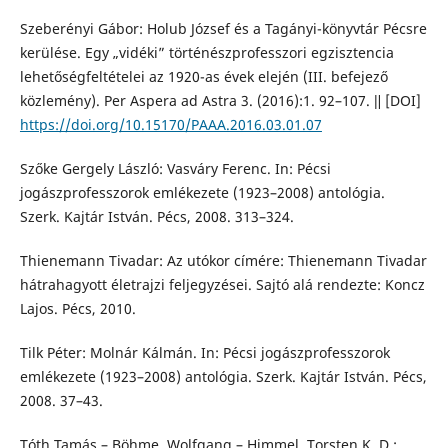
Szeberényi Gábor: Holub József és a Tagányi-könyvtár Pécsre
kerülése. Egy „vidéki” történészprofesszori egzisztencia
lehetőségfeltételei az 1920-as évek elején (III. befejező
közlemény). Per Aspera ad Astra 3. (2016):1. 92–107. ǁ [DOI]
https://doi.org/10.15170/PAAA.2016.03.01.07
Szőke Gergely László: Vasváry Ferenc. In: Pécsi
jogászprofesszorok emlékezete (1923–2008) antológia.
Szerk. Kajtár István. Pécs, 2008. 313–324.
Thienemann Tivadar: Az utókor címére: Thienemann Tivadar
hátrahagyott életrajzi feljegyzései. Sajtó alá rendezte: Koncz
Lajos. Pécs, 2010.
Tilk Péter: Molnár Kálmán. In: Pécsi jogászprofesszorok
emlékezete (1923–2008) antológia. Szerk. Kajtár István. Pécs,
2008. 37–43.
Tóth Tamás – Böhme, Wolfgang – Himmel, Torsten K. D.: