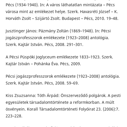
Pécs (1934-1940). In: A város láthatatlan mintázata – Pécs
városa mint az emlékezet helye. Szerk. Havasréti József – K.
Horváth Zsolt – Szijártó Zsolt. Budapest – Pécs, 2010. 19–48.
Jusztinger János: Pázmány Zoltán (1869–1948). In: Pécsi
jogászprofesszorok emlékezete (1923–2008) antológia.
Szerk. Kajtár István. Pécs, 2008. 291–301.
A Pécsi Püspöki Joglyceum emlékezete 1833–1923. Szerk.
Kajtár István – Pohánka Éva. Pécs, 2009.
Pécsi jogászprofesszorok emlékezete (1923–2008) antológia.
Szerk. Kajtár István. Pécs, 2008. 59–69.
Kiss Zsuzsanna: Tóth Árpád: Önszerveződő polgárok. A pesti
egyesületek társadalomtörténete a reformkorban. A múlt
ösvényein. Korall Társadalomtörténeti Folyóirat 23. (2006):7.
223–228.