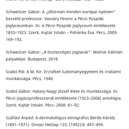
Schweitzer Gábor: A „jóformán minden európai nyelven”
beszélő professzor. Vasváry Ferenc a Pécsi Püspöki
Joglyceumban. In: A Pécsi Püspöki Joglyceum emlékezete
1833–1923. Szerk. Kajtár István – Pohánka Éva. Pécs, 2009.
169–192.
Schweitzer Gábor: „A tisztességes jogtanár”. Molnár Kálmán
pályaképe. Budapest, 2018.
Szabó Pál: A M. Kir. Erzsébet tudományegyetem és irodalmi
munkássága. Pécs, 1940.
Szabó Gábor: Halasy-Nagy József élete és munkássága. In:
Pécsi jogászprofesszorok emlékezete (1923–2008) antológia.
Szerk. Kajtár István. Pécs, 2008. 81–92.
Szállási Árpád: A dermatológus-etnográfus Berde Károly
(1891–1971). Orvosi Hetilap 133. (1992):8. 497–499.