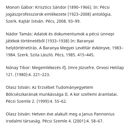
Monori Gábor: Krisztics Sándor (1890–1966). In: Pécsi
jogászprofesszorok emlékezete (1923–2008) antológia.
Szerk. Kajtár István. Pécs, 2008. 93–99.
Nádor Tamás: Adatok és dokumentumok a pécsi ünnepi
játékok történetéből (1933–1938) In: Baranyai
helytörténetírás. A Baranya Megyei Levéltár évkönyve, 1983–
1984. Szerk. Szita László. Pécs, 1985. 415–445.
Nónay Tibor: Megemlékezés ifj. Imre Józsefre. Orvosi Hetilap
121. (1980):4. 221–223.
Olasz István: Az Erzsébet Tudományegyetem
Bölcsészkarának munkássága II. A kor szellemi áramlatai.
Pécsi Szemle 2. (1999):4. 55–62.
Olasz István: Hetven éve alakult meg a Janus Pannonius
irodalmi társaság. Pécsi Szemle 4. (2001):4. 58–67.