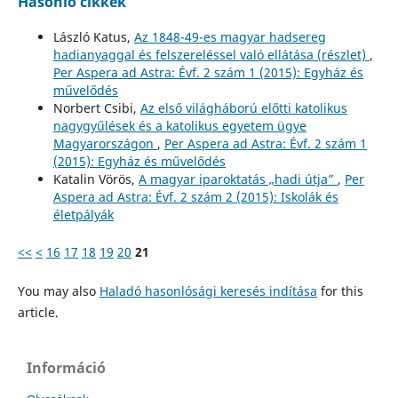
Hasonló cikkek
László Katus,
Az 1848-49-es magyar hadsereg
hadianyaggal és felszereléssel való ellátása (részlet)
,
Per Aspera ad Astra: Évf. 2 szám 1 (2015): Egyház és
művelődés
Norbert Csibi,
Az első világháború előtti katolikus
nagygyűlések és a katolikus egyetem ügye
Magyarországon
,
Per Aspera ad Astra: Évf. 2 szám 1
(2015): Egyház és művelődés
Katalin Vörös,
A magyar iparoktatás „hadi útja”
,
Per
Aspera ad Astra: Évf. 2 szám 2 (2015): Iskolák és
életpályák
<<
<
16
17
18
19
20
21
You may also
Haladó hasonlósági keresés indítása
for this
article.
Információ