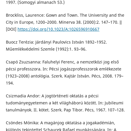
1997. (Somogyi almanach 53.)
Brockliss, Laurence: Gown and Town. The University and the
City in Europe, 1200–2000. Minerva 38. (2000):2. 147–170. ǁ
[DOI]
https://doi.org/10.1023/A:1026596910667
Buocz Terézia: Járdányi Paulovics István 1892–1952.
Műemlékvédelmi Szemle (1992):1. 93–96.
Csapó Zsuzsanna: Faluhelyi Ferenc, a nemzetközi jog első
pécsi professzora. In: Pécsi jogászprofesszorok emlékezete
(1923–2008) antológia. Szerk. Kajtár István. Pécs, 2008. 179–
194.
Csizmadia Andor: A jogtörténeti oktatás a pécsi
tudományegyetemen a két világháború között. In: Jubileumi
tanulmányok. II. kötet. Szerk. Pap Tibor. Pécs, 1967. 107–128.
Csöndes Mónika: A magánjog oktatása a jogakadémián,
különös tekintettel Schaurek Rafael munkásságára. In: A