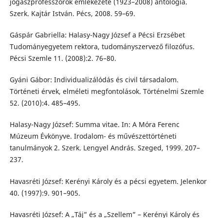
jogászprofesszorok emlékezete (1923–2008) antológia.
Szerk. Kajtár István. Pécs, 2008. 59–69.
Gáspár Gabriella: Halasy-Nagy József a Pécsi Erzsébet
Tudományegyetem rektora, tudományszervező filozófus.
Pécsi Szemle 11. (2008):2. 76–80.
Gyáni Gábor: Individualizálódás és civil társadalom.
Történeti érvek, elméleti megfontolások. Történelmi Szemle
52. (2010):4. 485–495.
Halasy-Nagy József: Summa vitae. In: A Móra Ferenc
Múzeum Évkönyve. Irodalom- és művészettörténeti
tanulmányok 2. Szerk. Lengyel András. Szeged, 1999. 207–
237.
Havasréti József: Kerényi Károly és a pécsi egyetem. Jelenkor
40. (1997):9. 901–905.
Havasréti József: A „Táj” és a „Szellem” – Kerényi Károly és