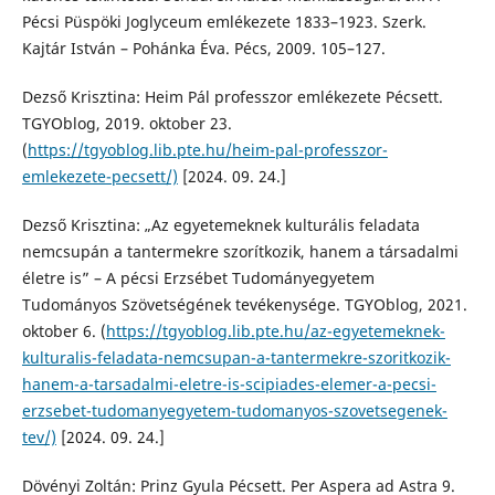
Pécsi Püspöki Joglyceum emlékezete 1833–1923. Szerk.
Kajtár István – Pohánka Éva. Pécs, 2009. 105–127.
Dezső Krisztina: Heim Pál professzor emlékezete Pécsett.
TGYOblog, 2019. oktober 23.
(
https://tgyoblog.lib.pte.hu/heim-pal-professzor-
emlekezete-pecsett/)
[2024. 09. 24.]
Dezső Krisztina: „Az egyetemeknek kulturális feladata
nemcsupán a tantermekre szorítkozik, hanem a társadalmi
életre is” – A pécsi Erzsébet Tudományegyetem
Tudományos Szövetségének tevékenysége. TGYOblog, 2021.
oktober 6. (
https://tgyoblog.lib.pte.hu/az-egyetemeknek-
kulturalis-feladata-nemcsupan-a-tantermekre-szoritkozik-
hanem-a-tarsadalmi-eletre-is-scipiades-elemer-a-pecsi-
erzsebet-tudomanyegyetem-tudomanyos-szovetsegenek-
tev/)
[2024. 09. 24.]
Dövényi Zoltán: Prinz Gyula Pécsett. Per Aspera ad Astra 9.