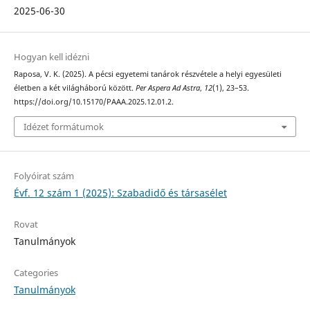
2025-06-30
Hogyan kell idézni
Raposa, V. K. (2025). A pécsi egyetemi tanárok részvétele a helyi egyesületi
életben a két világháború között.
Per Aspera Ad Astra
,
12
(1), 23–53.
https://doi.org/10.15170/PAAA.2025.12.01.2.
Idézet formátumok
Folyóirat szám
Évf. 12 szám 1 (2025): Szabadidő és társasélet
Rovat
Tanulmányok
Categories
Tanulmányok