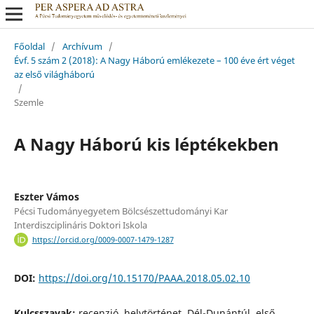
Főoldal
/
Archívum
/
Évf. 5 szám 2 (2018): A Nagy Háború emlékezete – 100 éve ért véget
az első világháború
/
Szemle
A Nagy Háború kis léptékekben
Eszter Vámos
Pécsi Tudományegyetem Bölcsészettudományi Kar
Interdiszciplináris Doktori Iskola
https://orcid.org/0009-0007-1479-1287
DOI:
https://doi.org/10.15170/PAAA.2018.05.02.10
Kulcsszavak:
recenzió, helytörténet, Dél-Dunántúl, első