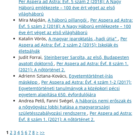
Per Aspera ad Astra: Évf. 5 szám 2 (2018): A Nagy
Háború emlékezete – 100 éve ért véget az első
világháború
Mira Majdán,
A háború pillangói
,
Per Aspera ad Astra:
Évf. 5 szám 2 (2018): A Nagy Háború emlékezete – 100
éve ért véget az első világháború
Katalin Vörös,
A magyar iparoktatás „hadi útja”
,
Per
Aspera ad Astra: Évf. 2 szám 2 (2015): Iskolák és
életpályák
Judit Forrai,
Steinberger Sarolta, az első, Budapesten
avatott doktornő
,
Per Aspera ad Astra: Évf. 8 szám 1.
(2021): A nőtörténet 2.
Adrienn Sztana-Kovács,
Egyetemtörténet-írás
másképp
,
Per Aspera ad Astra: Évf. 4 szám 1-2 (2017):
Egyetemtörténeti tanulmányok a középkori pécsi
egyetem alapítása 650. évfordulójára
Andrea Pető, Fanni Svégel,
A háborús nemi erőszak és
a nőgyógyász lobbi hatása a magyarországi
születésszabályozási rendszerre
,
Per Aspera ad Astra:
Évf. 8 szám 1. (2021): A nőtörténet 2.
1
2
3
4
5
6
7
8
>
>>