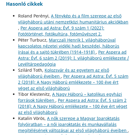
Hasonló cikkek
Roland Perényi,
A fénykép és a film szerepe az első
világháború utáni nemzetközi humanitárius akciókban
,
Per Aspera ad Astra: Évf. 9 szám 1 (2022):
Fotótörténet, fotókultúra, fotóművészet 2.
Péter Turbucz,
Marczali Henrik I. világháborúval
kapcsolatos nézetei vidéki hadi beszédei, háborús
írásai és a sajtó tükrében (1914–1918)
,
Per Aspera ad
Astra: Évf. 6 szám 2 (2019): I. világháború emlékezete /
Levéltárpedagógia
Szilárd Toth,
Kolozsvár és az egyetem az első
világháború éveiben
,
Per Aspera ad Astra: Évf. 5 szám
2 (2018): A Nagy Háború emlékezete – 100 éve ért
véget az első világháború
Tibor Klestenitz,
A Nagy Háború – katolikus egyházi
források tükrében
,
Per Aspera ad Astra: Évf. 5 szám 2
(2018): A Nagy Háború emlékezete – 100 éve ért véget
az első világháború
Katalin Vörös,
A nők szerepe a Magyar Iparoktatás
folyóiratban – a női iparoktatás és munkavállalás
megítélésének változásai az első világháború éveiben
,