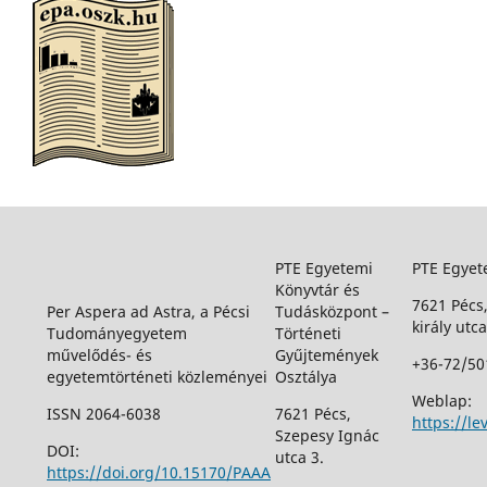
PTE Egyetemi
PTE Egyet
Könyvtár és
7621 Pécs
Per Aspera ad Astra, a Pécsi
Tudásközpont –
király utca
Tudományegyetem
Történeti
művelődés- és
Gyűjtemények
+36-72/50
egyetemtörténeti közleményei
Osztálya
Weblap:
ISSN 2064-6038
7621 Pécs,
https://le
Szepesy Ignác
DOI:
utca 3.
https://doi.org/10.15170/PAAA