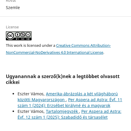
Rovat
Szemle
License
This work is licensed under a
Creative Commons Attribution-
NonCommercial-NoDerivatives 4.0 International License
.
Ugyanannak a szerző(k)nek a legtöbbet olvasott
cikkei
Eszter Vámos,
Amerika-ábrázolás a két világháború
közötti Magyarországon
,
Per Aspera ad Astra: Évf. 11
szám 1 (2024): Erzsébet királyné és a magyarok
Eszter Vámos,
Tartalomjegyzék
,
Per Aspera ad Astra:
Évf. 12 szám 1 (2025): Szabadidő és társasélet