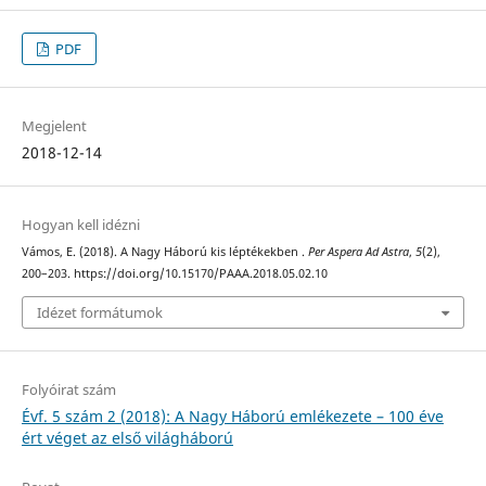
PDF
Megjelent
2018-12-14
Hogyan kell idézni
Vámos, E. (2018). A Nagy Háború kis léptékekben .
Per Aspera Ad Astra
,
5
(2),
200–203. https://doi.org/10.15170/PAAA.2018.05.02.10
Idézet formátumok
Folyóirat szám
Évf. 5 szám 2 (2018): A Nagy Háború emlékezete – 100 éve
ért véget az első világháború