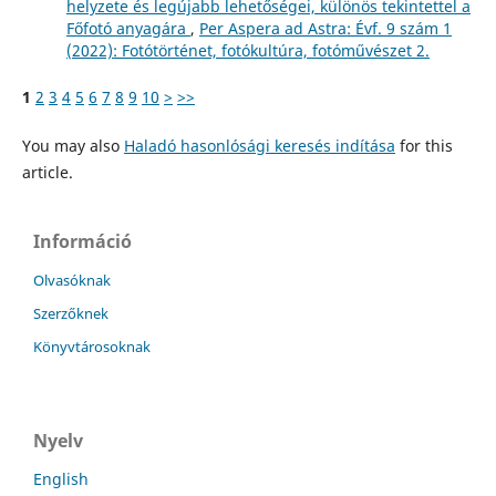
helyzete és legújabb lehetőségei, különös tekintettel a
Főfotó anyagára
,
Per Aspera ad Astra: Évf. 9 szám 1
(2022): Fotótörténet, fotókultúra, fotóművészet 2.
1
2
3
4
5
6
7
8
9
10
>
>>
You may also
Haladó hasonlósági keresés indítása
for this
article.
Információ
Olvasóknak
Szerzőknek
Könyvtárosoknak
Nyelv
English