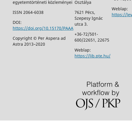
egyetemtörténeti közleményei
Osztálya
Weblap:
ISSN 2064-6038
7621 Pécs,
https://le
Szepesy Ignác
DOI:
utca 3.
https://doi.org/10.15170/PAAA
+36-72/501-
Copyright © Per Aspera ad
600/22651, 22675
Astra 2013–2020
Weblap:
https://lib.pte.hu/