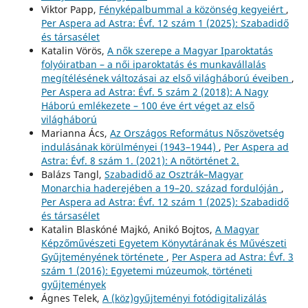
Viktor Papp,
Fényképalbummal a közönség kegyeiért
,
Per Aspera ad Astra: Évf. 12 szám 1 (2025): Szabadidő
és társasélet
Katalin Vörös,
A nők szerepe a Magyar Iparoktatás
folyóiratban – a női iparoktatás és munkavállalás
megítélésének változásai az első világháború éveiben
,
Per Aspera ad Astra: Évf. 5 szám 2 (2018): A Nagy
Háború emlékezete – 100 éve ért véget az első
világháború
Marianna Ács,
Az Országos Református Nőszövetség
indulásának körülményei (1943–1944)
,
Per Aspera ad
Astra: Évf. 8 szám 1. (2021): A nőtörténet 2.
Balázs Tangl,
Szabadidő az Osztrák–Magyar
Monarchia haderejében a 19–20. század fordulóján
,
Per Aspera ad Astra: Évf. 12 szám 1 (2025): Szabadidő
és társasélet
Katalin Blaskóné Majkó, Anikó Bojtos,
A Magyar
Képzőművészeti Egyetem Könyvtárának és Művészeti
Gyűjteményének története
,
Per Aspera ad Astra: Évf. 3
szám 1 (2016): Egyetemi múzeumok, történeti
gyűjtemények
Ágnes Telek,
A (köz)gyűjteményi fotódigitalizálás