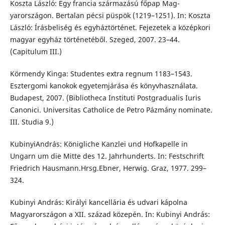
Koszta László: Egy francia származású főpap Mag-
yarországon. Bertalan pécsi püspök (1219–1251). In: Koszta
László: Írásbeliség és egyháztörténet. Fejezetek a középkori
magyar egyház történetéből. Szeged, 2007. 23–44.
(Capitulum III.)
Körmendy Kinga: Studentes extra regnum 1183–1543.
Esztergomi kanokok egyetemjárása és könyvhasználata.
Budapest, 2007. (Bibliotheca Instituti Postgradualis Iuris
Canonici. Universitas Catholice de Petro Pázmány nominate.
III. Studia 9.)
KubinyiAndrás: Königliche Kanzlei und Hofkapelle in
Ungarn um die Mitte des 12. Jahrhunderts. In: Festschrift
Friedrich Hausmann.Hrsg.Ebner, Herwig. Graz, 1977. 299–
324.
Kubinyi András: Királyi kancellária és udvari kápolna
Magyarországon a XII. század közepén. In: Kubinyi András: