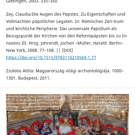
Göttingen, 2003. 335–350
Zey, Claudia:Die Augen des Papstes. Zu Eigenschaften und
Vollmachten päpstlicher Legaten. In: Römisches Zen-trum
und kirchliche Peripherie. Das universale Papsttum als
Bezugspunkt der Kirchen von den Reformpäpsten bis zu In-
nozenz III. Hrsg. Johrendt, Jochen –Müller, Harald. Berlin–
New York, 2008. 77–108. || [DOI]
https://doi.org/10.1515/9783110210569.1.77
Zsoldos Attila: Magyarország világi archontológiája. 1000–
1301. Budapest, 2011.