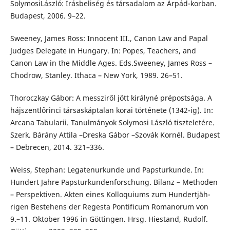
SolymosiLászló: Írásbeliség és társadalom az Árpád-korban.
Budapest, 2006. 9–22.
Sweeney, James Ross: Innocent III., Canon Law and Papal
Judges Delegate in Hungary. In: Popes, Teachers, and
Canon Law in the Middle Ages. Eds.Sweeney, James Ross –
Chodrow, Stanley. Ithaca – New York, 1989. 26–51.
Thoroczkay Gábor: A messziről jött királyné prépostsága. A
hájszentlőrinci társaskáptalan korai története (1342-ig). In:
Arcana Tabularii. Tanulmányok Solymosi László tiszteletére.
Szerk. Bárány Attila –Dreska Gábor –Szovák Kornél. Budapest
– Debrecen, 2014. 321–336.
Weiss, Stephan: Legatenurkunde und Papsturkunde. In:
Hundert Jahre Papsturkundenforschung. Bilanz – Methoden
– Perspektiven. Akten eines Kolloquiums zum Hundertjäh-
rigen Bestehens der Regesta Pontificum Romanorum von
9.–11. Oktober 1996 in Göttingen. Hrsg. Hiestand, Rudolf.