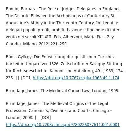
Bombi, Barbara: The Role of Judges Delegates in England.
The Dispute Between the Archbishops of Canterbury St.
Augustine’s Abbey in the Thirteenth Century. In: Legati e
delegati papali: profili, ambiti d’azione e tipologie di inter-
vento nei secoli XII–XIII. Eds. Alberzoni, Maria Pia – Zey,
Claudia. Milano, 2012. 221–259.
Bónis György: Die Entwicklung der geistlichen Gerichts-
barkeit in Ungarn vor 1526. Zeitschrift der Savigny-Stiftung
für Rechtsgeschichte. Kanonische Abteilung, 49. (1963) 174–
235. || [DOI]
https://doi.org/10.7767/zrgka.1963.49.1.174
Brundage,James: The Medieval Canon Law. London, 1995.
Brundage, James: The Medieval Origins of the Legal
Profession: Canonists, Civilians, and Courts. Chicago –
London, 2008. || [DOI]
https://doi.org/10.7208/chicago/9780226077611.001.0001