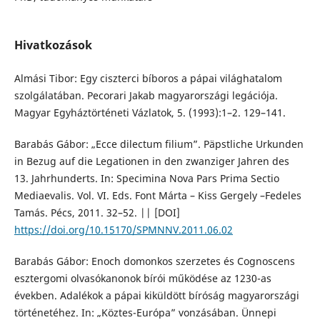
Hivatkozások
Almási Tibor: Egy ciszterci bíboros a pápai világhatalom
szolgálatában. Pecorari Jakab magyarországi legációja.
Magyar Egyháztörténeti Vázlatok, 5. (1993):1–2. 129–141.
Barabás Gábor: „Ecce dilectum filium”. Päpstliche Urkunden
in Bezug auf die Legationen in den zwanziger Jahren des
13. Jahrhunderts. In: Specimina Nova Pars Prima Sectio
Mediaevalis. Vol. VI. Eds. Font Márta – Kiss Gergely –Fedeles
Tamás. Pécs, 2011. 32–52. || [DOI]
https://doi.org/10.15170/SPMNNV.2011.06.02
Barabás Gábor: Enoch domonkos szerzetes és Cognoscens
esztergomi olvasókanonok bírói működése az 1230-as
években. Adalékok a pápai kiküldött bíróság magyarországi
történetéhez. In: „Köztes-Európa” vonzásában. Ünnepi