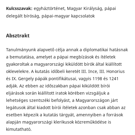
Kulcsszavak:
egyháztörténet, Magyar Királyság, pápai
delegált bíróság, pápai-magyar kapcsolatok
Absztrakt
Tanulmányunk alapvető célja annak a diplomatikai hatásnak
a bemutatása, amelyet a pápai megbízások és ítéletek
gyakoroltak a magyarországi kiküldött bírók által kiállított
oklevelekre. A kutatás időbeli keretét III. Ince, III. Honorius
és IX. Gergely pápák pontifikátusai, vagyis 1198 és 1241
adják. Az ebben az időszakban pápai kiküldött bírói
eljárások során kiállított iratok körében vizsgáljuk a
lehetséges szentszéki befolyást, a Magyarországon járt
legátusok által kiadott bírói ítéletek azonban csak abban az
esetben képezik a kutatás tárgyát, amennyiben a források
alapján magyarországi klerikusok közreműködése is
kimutatható.