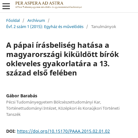
Főoldal
/
Archívum
/
Évf. 2 szám 1 (2015): Egyház és művelődés
/
Tanulmányok
A pápai írásbeliség hatása a
magyarországi kiküldött bírók
okleveles gyakorlatára a 13.
század első felében
Gábor Barabás
Pécsi Tudományegyetem Bölcsészettudományi Kar,
Történettudományi Intézet, Középkori és Koraújkori Történeti
Tanszék
DOI:
https://doi.org/10.15170/PAAA.2015.02.01.02