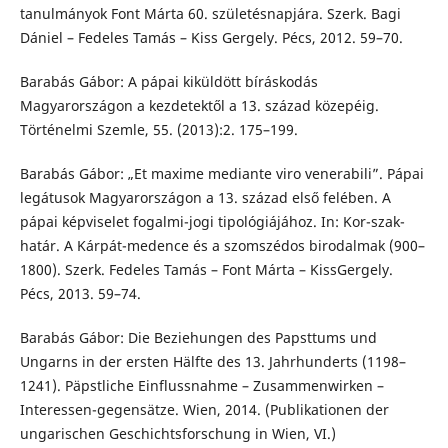
tanulmányok Font Márta 60. születésnapjára. Szerk. Bagi
Dániel – Fedeles Tamás – Kiss Gergely. Pécs, 2012. 59–70.
Barabás Gábor: A pápai kiküldött bíráskodás
Magyarországon a kezdetektől a 13. század közepéig.
Történelmi Szemle, 55. (2013):2. 175–199.
Barabás Gábor: „Et maxime mediante viro venerabili”. Pápai
legátusok Magyarországon a 13. század első felében. A
pápai képviselet fogalmi-jogi tipológiájához. In: Kor-szak-
határ. A Kárpát-medence és a szomszédos birodalmak (900–
1800). Szerk. Fedeles Tamás – Font Márta – KissGergely.
Pécs, 2013. 59–74.
Barabás Gábor: Die Beziehungen des Papsttums und
Ungarns in der ersten Hälfte des 13. Jahrhunderts (1198–
1241). Päpstliche Einflussnahme – Zusammenwirken –
Interessen-gegensätze. Wien, 2014. (Publikationen der
ungarischen Geschichtsforschung in Wien, VI.)