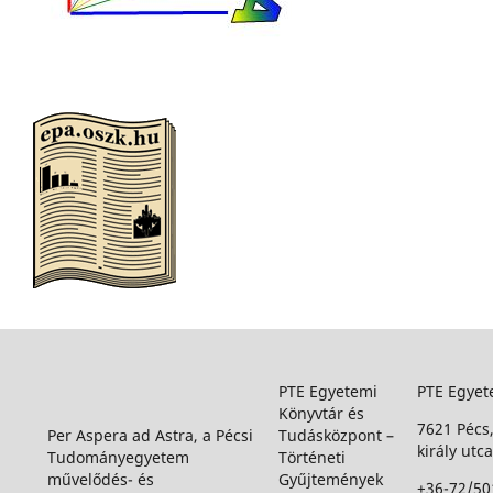
PTE Egyetemi
PTE Egyet
Könyvtár és
7621 Pécs
Per Aspera ad Astra, a Pécsi
Tudásközpont –
király utca
Tudományegyetem
Történeti
művelődés- és
Gyűjtemények
+36-72/50