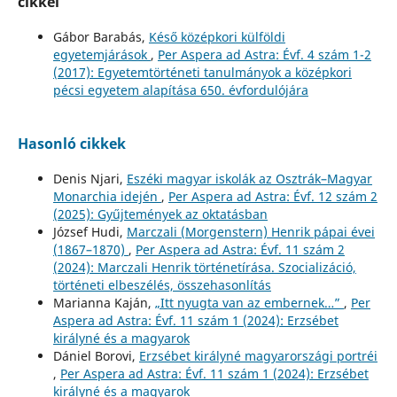
cikkei
Gábor Barabás,
Késő középkori külföldi
egyetemjárások
,
Per Aspera ad Astra: Évf. 4 szám 1-2
(2017): Egyetemtörténeti tanulmányok a középkori
pécsi egyetem alapítása 650. évfordulójára
Hasonló cikkek
Denis Njari,
Eszéki magyar iskolák az Osztrák–Magyar
Monarchia idején
,
Per Aspera ad Astra: Évf. 12 szám 2
(2025): Gyűjtemények az oktatásban
József Hudi,
Marczali (Morgenstern) Henrik pápai évei
(1867–1870)
,
Per Aspera ad Astra: Évf. 11 szám 2
(2024): Marczali Henrik történetírása. Szocializáció,
történeti elbeszélés, összehasonlítás
Marianna Kaján,
„Itt nyugta van az embernek…”
,
Per
Aspera ad Astra: Évf. 11 szám 1 (2024): Erzsébet
királyné és a magyarok
Dániel Borovi,
Erzsébet királyné magyarországi portréi
,
Per Aspera ad Astra: Évf. 11 szám 1 (2024): Erzsébet
királyné és a magyarok