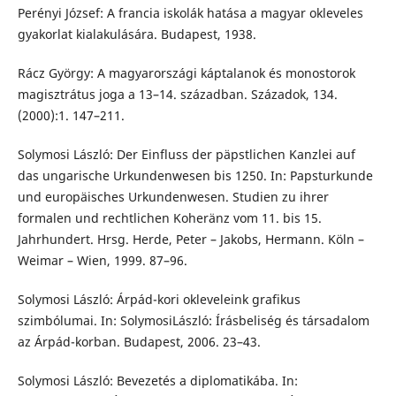
Perényi József: A francia iskolák hatása a magyar okleveles
gyakorlat kialakulására. Budapest, 1938.
Rácz György: A magyarországi káptalanok és monostorok
magisztrátus joga a 13–14. században. Századok, 134.
(2000):1. 147–211.
Solymosi László: Der Einfluss der päpstlichen Kanzlei auf
das ungarische Urkundenwesen bis 1250. In: Papsturkunde
und europäisches Urkundenwesen. Studien zu ihrer
formalen und rechtlichen Koheränz vom 11. bis 15.
Jahrhundert. Hrsg. Herde, Peter – Jakobs, Hermann. Köln –
Weimar – Wien, 1999. 87–96.
Solymosi László: Árpád-kori okleveleink grafikus
szimbólumai. In: SolymosiLászló: Írásbeliség és társadalom
az Árpád-korban. Budapest, 2006. 23–43.
Solymosi László: Bevezetés a diplomatikába. In: