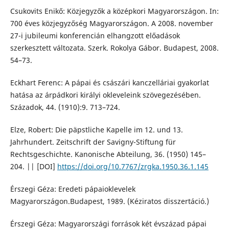
Csukovits Enikő: Közjegyzők a középkori Magyarországon. In:
700 éves közjegyzőség Magyarországon. A 2008. november
27-i jubileumi konferencián elhangzott előadások
szerkesztett változata. Szerk. Rokolya Gábor. Budapest, 2008.
54–73.
Eckhart Ferenc: A pápai és császári kanczelláriai gyakorlat
hatása az árpádkori királyi okleveleink szövegezésében.
Századok, 44. (1910):9. 713–724.
Elze, Robert: Die päpstliche Kapelle im 12. und 13.
Jahrhundert. Zeitschrift der Savigny-Stiftung für
Rechtsgeschichte. Kanonische Abteilung, 36. (1950) 145–
204. || [DOI]
https://doi.org/10.7767/zrgka.1950.36.1.145
Érszegi Géza: Eredeti pápaioklevelek
Magyarországon.Budapest, 1989. (Kéziratos disszertáció.)
Érszegi Géza: Magyarországi források két évszázad pápai