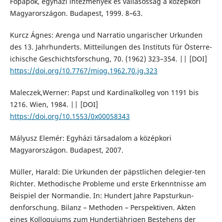
Főpapok, egyházi intézmények és vallásosság a középkori
Magyarországon. Budapest, 1999. 8–63.
Kurcz Ágnes: Arenga und Narratio ungarischer Urkunden
des 13. Jahrhunderts. Mitteilungen des Instituts für Österre-
ichische Geschichtsforschung, 70. (1962) 323–354. || [DOI]
https://doi.org/10.7767/miog.1962.70.jg.323
Maleczek,Werner: Papst und Kardinalkolleg von 1191 bis
1216. Wien, 1984. || [DOI]
https://doi.org/10.1553/0x00058343
Mályusz Elemér: Egyházi társadalom a középkori
Magyarországon. Budapest, 2007.
Müller, Harald: Die Urkunden der päpstlichen delegier-ten
Richter. Methodische Probleme und erste Erkenntnisse am
Beispiel der Normandie. In: Hundert Jahre Papsturkun-
denforschung. Bilanz – Methoden – Perspektiven. Akten
eines Kolloquiums zum Hundertjährigen Bestehens der