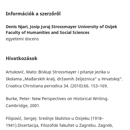
Információk a szerzőről
Denis Njari,
Josip Juraj Strossmayer University of Osijek
Faculty of Humanities and Social Sciences
egyetemi docens
Hivatkozások
Artuković, Mato: Biskup Strossmayer i pitanje jezika u
školama „Mađarskih kralj. državnih željeznica“ u Hrvatskoj“.
Croatica Christiana periodica 34. (2010):66. 153–169.
Burke, Peter: New Perspectives on Historical Writing.
Cambridge, 2001.
Filipović, Sergej: Srednje školstvo u Osijeku (1918–
1941).Disertacija, Filozofski fakultet u Zagrebu. Zagreb,