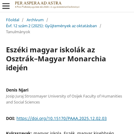
Főoldal
/
Archívum
/
Évf. 12 szám 2 (2025): Gyűjtemények az oktatásban
/
Tanulmányok
Eszéki magyar iskolák az
Osztrák–Magyar Monarchia
idején
Denis Njari
Josip Juraj Strossmayer University of Osijek Faculty of Humanities
and Social Sciences
DOI:
https://doi.org/10.15170/PAAA.2025.12.02.03
Kulcsszavak:
magyar iskola, Eszék, magyar kisebbség,