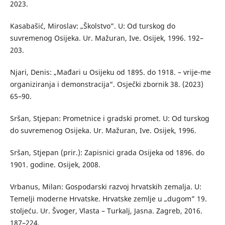
2023.
Kasabašić, Miroslav: „Školstvo”. U: Od turskog do
suvremenog Osijeka. Ur. Mažuran, Ive. Osijek, 1996. 192–
203.
Njari, Denis: „Mađari u Osijeku od 1895. do 1918. – vrije-me
organiziranja i demonstracija“. Osječki zbornik 38. (2023)
65–90.
Sršan, Stjepan: Prometnice i gradski promet. U: Od turskog
do suvremenog Osijeka. Ur. Mažuran, Ive. Osijek, 1996.
Sršan, Stjepan (prir.): Zapisnici grada Osijeka od 1896. do
1901. godine. Osijek, 2008.
Vrbanus, Milan: Gospodarski razvoj hrvatskih zemalja. U:
Temelji moderne Hrvatske. Hrvatske zemlje u „dugom” 19.
stoljeću. Ur. Švoger, Vlasta – Turkalj, Jasna. Zagreb, 2016.
187–224.