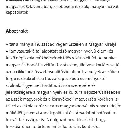
magyarok Szlavóniában, kisebbségi iskolák, magyar-horvát
kapcsolatok
Absztrakt
A tanulmány a 19. század végén Eszéken a Magyar Királyi
Államvasutak által alapított első magyar nyelvű elemi és
felső népiskola működésének időszakát öleli fel. A munka
magyar és horvát levéltári forrásokon, illetve a kortárs sajtó
azon cikkeinek összehasonlításán alapul, amelyek a szóban
forgó iskolákról és a hozzá kapcsolódó eseményekről
szólnak. Figyelmet fordít az iskola szerepére és
jelentőségére a magyar nyelv és kultúra népszerűsítésében
az Eszék magyarok és a környékbeli magyarság körében is.
Mivel az iskola a zűrzavaros magyar–horvát viszonyok idején
működött, elemzi annak politikai és társadalmi hatásait a
horvát lakosságra is. A dolgozat arra törekszik, hogy
hozzájáruljon a történelmi és kulturális kontextus