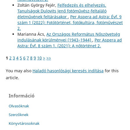
Zoltán György Fejér,
Felfedezés és elhelyezés.
Tanulságok Dulovits Jenő fotóművész-feltaláló
életművének feltárásakor
,
Per Aspera ad Astra: Évf. 9
szám 1 (2022): Fotótörténet, fotókultúra, fotóművészet
2.
Marianna Ács,
Az Országos Református Nőszövetség
indulásának körülményei (1943–1944)
,
Per Aspera ad
Astra: Évf. 8 szám 1. (2021): A nőtörténet 2.
1
2
3
4
5
6
7
8
9
10
>
>>
You may also
Haladó hasonlósági keresés indítása
for this
article.
Információ
Olvasóknak
Szerzőknek
Könyvtárosoknak