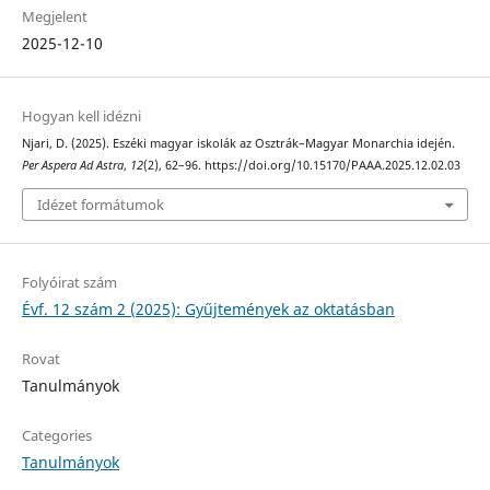
Megjelent
2025-12-10
Hogyan kell idézni
Njari, D. (2025). Eszéki magyar iskolák az Osztrák–Magyar Monarchia idején.
Per Aspera Ad Astra
,
12
(2), 62–96. https://doi.org/10.15170/PAAA.2025.12.02.03
Idézet formátumok
Folyóirat szám
Évf. 12 szám 2 (2025): Gyűjtemények az oktatásban
Rovat
Tanulmányok
Categories
Tanulmányok