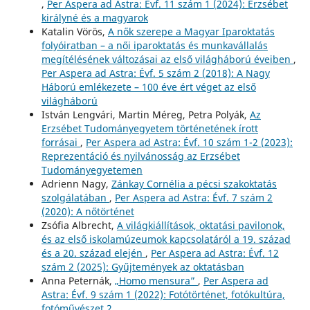
,
Per Aspera ad Astra: Évf. 11 szám 1 (2024): Erzsébet
királyné és a magyarok
Katalin Vörös,
A nők szerepe a Magyar Iparoktatás
folyóiratban – a női iparoktatás és munkavállalás
megítélésének változásai az első világháború éveiben
,
Per Aspera ad Astra: Évf. 5 szám 2 (2018): A Nagy
Háború emlékezete – 100 éve ért véget az első
világháború
István Lengvári, Martin Méreg, Petra Polyák,
Az
Erzsébet Tudományegyetem történetének írott
forrásai
,
Per Aspera ad Astra: Évf. 10 szám 1-2 (2023):
Reprezentáció és nyilvánosság az Erzsébet
Tudományegyetemen
Adrienn Nagy,
Zánkay Cornélia a pécsi szakoktatás
szolgálatában
,
Per Aspera ad Astra: Évf. 7 szám 2
(2020): A nőtörténet
Zsófia Albrecht,
A világkiállítások, oktatási pavilonok,
és az első iskolamúzeumok kapcsolatáról a 19. század
és a 20. század elején
,
Per Aspera ad Astra: Évf. 12
szám 2 (2025): Gyűjtemények az oktatásban
Anna Peternák,
„Homo mensura”
,
Per Aspera ad
Astra: Évf. 9 szám 1 (2022): Fotótörténet, fotókultúra,
fotóművészet 2.