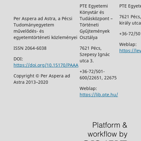
PTE Egyetemi
PTE Egyet
Könyvtár és
7621 Pécs
Per Aspera ad Astra, a Pécsi
Tudásközpont –
király utca
Tudományegyetem
Történeti
művelődés- és
Gyűjtemények
+36-72/50
egyetemtörténeti közleményei
Osztálya
Weblap:
ISSN 2064-6038
7621 Pécs,
https://le
Szepesy Ignác
DOI:
utca 3.
https://doi.org/10.15170/PAAA
+36-72/501-
Copyright © Per Aspera ad
600/22651, 22675
Astra 2013–2020
Weblap:
https://lib.pte.hu/