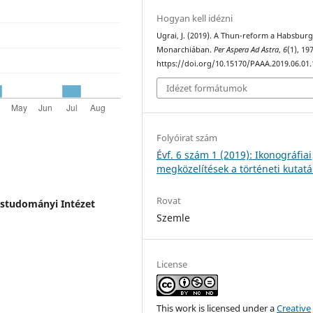
Hogyan kell idézni
Ugrai, J. (2019). A Thun-reform a Habsbur
Monarchiában.
Per Aspera Ad Astra
,
6
(1), 19
https://doi.org/10.15170/PAAA.2019.06.01.
Idézet formátumok
Folyóirat szám
Évf. 6 szám 1 (2019): Ikonográfiai
megközelítések a történeti kutat
Rovat
éstudományi Intézet
Szemle
License
This work is licensed under a
Creative