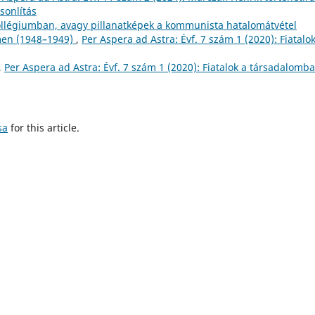
sonlítás
ollégiumban, avagy pillanatképek a kommunista hatalomátvétel
men (1948–1949)
,
Per Aspera ad Astra: Évf. 7 szám 1 (2020): Fiatalok
,
Per Aspera ad Astra: Évf. 7 szám 1 (2020): Fiatalok a társadalomb
sa
for this article.