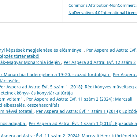
Commons Attribution-NonCommercia
NoDerivatives 4.0 International Licen
yi képzések megjelenése és előzményei
,
Per Aspera ad Astra: Évf.
képzés történetéből
trák–Magyar Monarchia idején
,
Per Aspera ad Astra: Évf. 12 szám 2
r Monarchia haderejében a 19–20. század fordulóján
,
Per Aspera
társasélet
Per Aspera ad Astra: Évf. 5 szám 1 (2018): Régi könyves műveltség 
eteinek könyv- és könyvtárkultúrája
’sem voltam”
,
Per Aspera ad Astra: Évf. 11 szám 2 (2024): Marczali
ti elbeszélés, összehasonlítás
m névváltozatai
,
Per Aspera ad Astra: Évf. 1 szám 1 (2014): Epizód
ámosládájába
,
Per Aspera ad Astra: Évf. 1 szám 1 (2014): Epizódok a
 Aspera ad Astra: Évf. 11 szám 2 (2024): Marczali Henrik történetírá