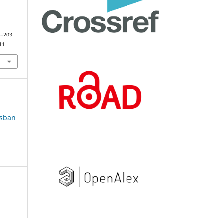
g
7–203.
11
ásban