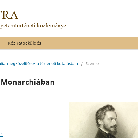
Kéziratbeküldés
áfiai megközelítések a történeti kutatásban
/
Szemle
g Monarchiában
11