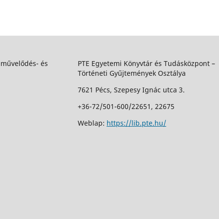
 művelődés- és
PTE Egyetemi Könyvtár és Tudásközpont –
Történeti Gyűjtemények Osztálya
7621 Pécs, Szepesy Ignác utca 3.
+36-72/501-600/22651, 22675
Weblap:
https://lib.pte.hu/