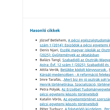
Hasonló cikkek
József Betlehem,
A pécsi egészségtudomán
szám 1 (2014): Epizódok a pécsi egyetemi 
Denis Njari,
Eszéki magyar iskolák az Osz
(2025): Gyűjtemények az oktatásban
Balázs Tangl,
Szabadidő az Osztrák–Magya
Astra: Évf. 12 szám 1 (2025): Szabadidő és 
Attila Verók,
Betűkbe kódolt könyvsorsok
,
Kárpát-medencében - A reformáció felekez
Imre Tarafás,
„Mert biz én jó osztrák soh
Henrik történetírása. Szocializáció, történe
Petra Polyák,
Az Erzsébet Tudományegyete
pécsi egyetemi képzés történetéből
Katalin Vörös,
Az egyetemtörténet szersz
pécsi egyetemi képzés történetéből
Péter Turbucz,
A folytatódó küzdelem
,
Per