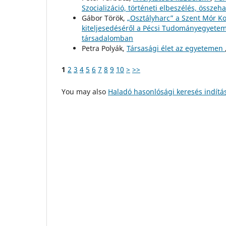
Szocializáció, történeti elbeszélés, összeha
Gábor Török,
„Osztályharc” a Szent Mór K
kiteljesedéséről a Pécsi Tudományegyete
társadalomban
Petra Polyák,
Társasági élet az egyetemen
1
2
3
4
5
6
7
8
9
10
>
>>
You may also
Haladó hasonlósági keresés indítá