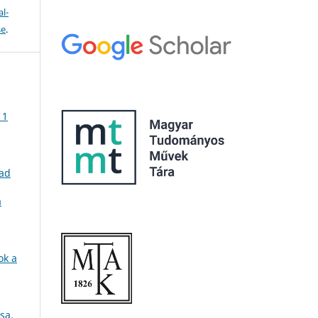
l-
se
.
 1
 ad
a
ok a
sa.