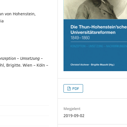
un von Hohenstein,
ia
onzeption – Umsetzung –
l, Brigitte. Wien – Köln –
PDF
Megjelent
2019-09-02