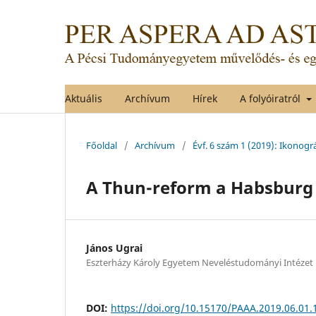
Aktuális
Archívum
Hírek
A folyóiratról
Főoldal
/
Archívum
/
Évf. 6 szám 1 (2019): Ikonogr
A Thun-reform a Habsbur
János Ugrai
Eszterházy Károly Egyetem Neveléstudományi Intézet
DOI:
https://doi.org/10.15170/PAAA.2019.06.01.