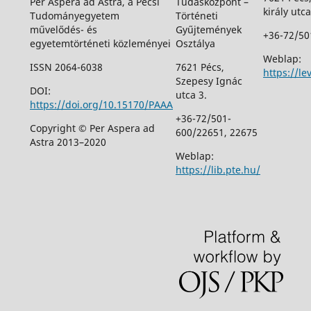
Per Aspera ad Astra, a Pécsi
Tudásközpont –
király utca
Tudományegyetem
Történeti
művelődés- és
Gyűjtemények
+36-72/50
egyetemtörténeti közleményei
Osztálya
Weblap:
ISSN 2064-6038
7621 Pécs,
https://le
Szepesy Ignác
DOI:
utca 3.
https://doi.org/10.15170/PAAA
+36-72/501-
Copyright © Per Aspera ad
600/22651, 22675
Astra 2013–2020
Weblap:
https://lib.pte.hu/