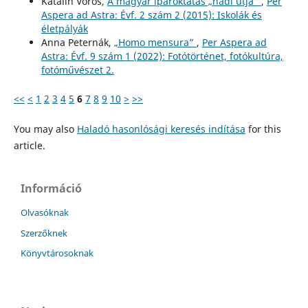
Katalin Vörös,
A magyar iparoktatás „hadi útja”
,
Per
Aspera ad Astra: Évf. 2 szám 2 (2015): Iskolák és
életpályák
Anna Peternák,
„Homo mensura”
,
Per Aspera ad
Astra: Évf. 9 szám 1 (2022): Fotótörténet, fotókultúra,
fotóművészet 2.
<<
<
1
2
3
4
5
6
7
8
9
10
>
>>
You may also
Haladó hasonlósági keresés indítása
for this
article.
Információ
Olvasóknak
Szerzőknek
Könyvtárosoknak