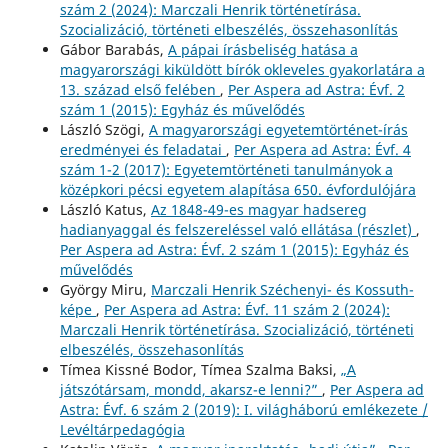
szám 2 (2024): Marczali Henrik történetírása.
Szocializáció, történeti elbeszélés, összehasonlítás
Gábor Barabás,
A pápai írásbeliség hatása a
magyarországi kiküldött bírók okleveles gyakorlatára a
13. század első felében
,
Per Aspera ad Astra: Évf. 2
szám 1 (2015): Egyház és művelődés
László Szögi,
A magyarországi egyetemtörténet-írás
eredményei és feladatai
,
Per Aspera ad Astra: Évf. 4
szám 1-2 (2017): Egyetemtörténeti tanulmányok a
középkori pécsi egyetem alapítása 650. évfordulójára
László Katus,
Az 1848-49-es magyar hadsereg
hadianyaggal és felszereléssel való ellátása (részlet)
,
Per Aspera ad Astra: Évf. 2 szám 1 (2015): Egyház és
művelődés
György Miru,
Marczali Henrik Széchenyi- és Kossuth-
képe
,
Per Aspera ad Astra: Évf. 11 szám 2 (2024):
Marczali Henrik történetírása. Szocializáció, történeti
elbeszélés, összehasonlítás
Tímea Kissné Bodor, Tímea Szalma Baksi,
„A
játszótársam, mondd, akarsz-e lenni?”
,
Per Aspera ad
Astra: Évf. 6 szám 2 (2019): I. világháború emlékezete /
Levéltárpedagógia