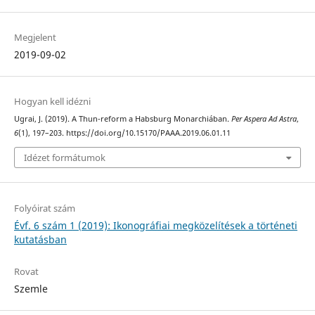
Megjelent
2019-09-02
Hogyan kell idézni
Ugrai, J. (2019). A Thun-reform a Habsburg Monarchiában.
Per Aspera Ad Astra
,
6
(1), 197–203. https://doi.org/10.15170/PAAA.2019.06.01.11
Idézet formátumok
Folyóirat szám
Évf. 6 szám 1 (2019): Ikonográfiai megközelítések a történeti
kutatásban
Rovat
Szemle