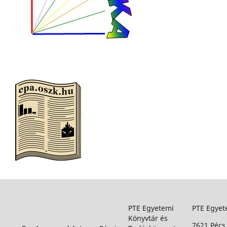
PTE Egyetemi
PTE Egyet
Könyvtár és
7621 Pécs