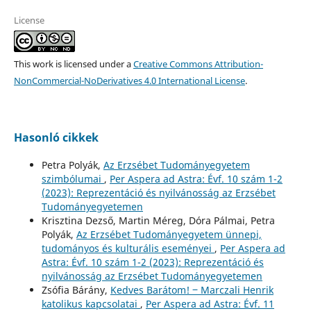
License
This work is licensed under a
Creative Commons Attribution-
NonCommercial-NoDerivatives 4.0 International License
.
Hasonló cikkek
Petra Polyák,
Az Erzsébet Tudományegyetem
szimbólumai
,
Per Aspera ad Astra: Évf. 10 szám 1-2
(2023): Reprezentáció és nyilvánosság az Erzsébet
Tudományegyetemen
Krisztina Dezső, Martin Méreg, Dóra Pálmai, Petra
Polyák,
Az Erzsébet Tudományegyetem ünnepi,
tudományos és kulturális eseményei
,
Per Aspera ad
Astra: Évf. 10 szám 1-2 (2023): Reprezentáció és
nyilvánosság az Erzsébet Tudományegyetemen
Zsófia Bárány,
Kedves Barátom! ‒ Marczali Henrik
katolikus kapcsolatai
,
Per Aspera ad Astra: Évf. 11