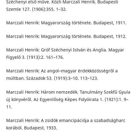
Széchenyi első műve. Közli Marczali Henrik. Budapesti
Szemle 127. (1906):355. 1–32.
Marczali Henrik: Magyarország története. Budapest, 1911.
Marczali Henrik: Magyarország története. Budapest, 1912.
Marczali Henrik: Gróf Széchenyi István és Anglia. Magyar
Figyelő 3. (1913):2. 161–176.
Marczali Henrik: Az angol–magyar érdekközösségről a
múltban. Századok 53. (1919):3–10. 113–123.
Marczali Henrik: Három nemzedék. Tanulmány Szekfű Gyula
új könyvéről. Az Egyenlőség Képes Folyóirata 1. (1921):1. 9–
11.
Marczali Henrik: A zsidók emancipációja a szabadságharc
korából. Budapest, 1933.