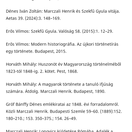
Dénes Iván Zoltán: Marczali Henrik és Szekfű Gyula vitája.
Aetas 39. (2024):3. 148–169.
Erős Vilmos: Szekfű Gyula. Valóság 58. (2015):1. 12–29.
Erős Vilmos: Modern historiográfia. Az újkori történetírás
egy története. Budapest, 2015.
Horváth Mihály: Huszonöt év Magyarország történelméből
1823-tól 1848-ig. 2. kötet. Pest, 1868.
Horváth Mihály: A magyarok története a tanuló ifjúság
számára. Átdolg. Marczali Henrik. Budapest, 1890.
Gróf Bánffy Dénes emlékiratai az 1848. évi forradalomról.
Közli Marczali Henrik. Budapesti Szemle 59–60. (1889):152.
180–210.; 153. 350–375.; 154. 26–49.
Marczali Henrik: Lonovics küldetése Rómába. Adalék a