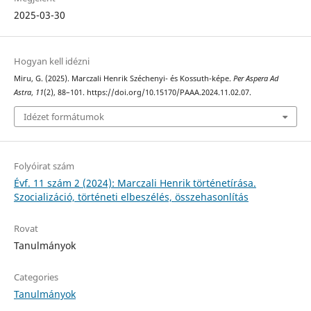
2025-03-30
Hogyan kell idézni
Miru, G. (2025). Marczali Henrik Széchenyi- és Kossuth-képe.
Per Aspera Ad
Astra
,
11
(2), 88–101. https://doi.org/10.15170/PAAA.2024.11.02.07.
Idézet formátumok
Folyóirat szám
Évf. 11 szám 2 (2024): Marczali Henrik történetírása.
Szocializáció, történeti elbeszélés, összehasonlítás
Rovat
Tanulmányok
Categories
Tanulmányok