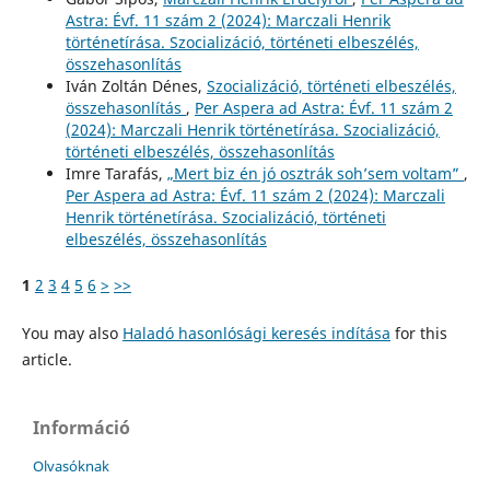
Astra: Évf. 11 szám 2 (2024): Marczali Henrik
történetírása. Szocializáció, történeti elbeszélés,
összehasonlítás
Iván Zoltán Dénes,
Szocializáció, történeti elbeszélés,
összehasonlítás
,
Per Aspera ad Astra: Évf. 11 szám 2
(2024): Marczali Henrik történetírása. Szocializáció,
történeti elbeszélés, összehasonlítás
Imre Tarafás,
„Mert biz én jó osztrák soh’sem voltam”
,
Per Aspera ad Astra: Évf. 11 szám 2 (2024): Marczali
Henrik történetírása. Szocializáció, történeti
elbeszélés, összehasonlítás
1
2
3
4
5
6
>
>>
You may also
Haladó hasonlósági keresés indítása
for this
article.
Információ
Olvasóknak