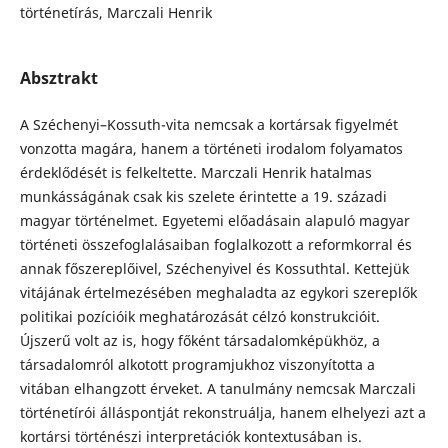
történetírás, Marczali Henrik
Absztrakt
A Széchenyi–Kossuth-vita nemcsak a kortársak figyelmét
vonzotta magára, hanem a történeti irodalom folyamatos
érdeklődését is felkeltette. Marczali Henrik hatalmas
munkásságának csak kis szelete érintette a 19. századi
magyar történelmet. Egyetemi előadásain alapuló magyar
történeti összefoglalásaiban foglalkozott a reformkorral és
annak főszereplőivel, Széchenyivel és Kossuthtal. Kettejük
vitájának értelmezésében meghaladta az egykori szereplők
politikai pozícióik meghatározását célzó konstrukcióit.
Újszerű volt az is, hogy főként társadalomképükhöz, a
társadalomról alkotott programjukhoz viszonyította a
vitában elhangzott érveket. A tanulmány nemcsak Marczali
történetírói álláspontját rekonstruálja, hanem elhelyezi azt a
kortársi történészi interpretációk kontextusában is.