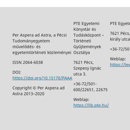
PTE Egyetemi
PTE Egyet
Könyvtár és
7621 Pécs
Per Aspera ad Astra, a Pécsi
Tudásközpont –
király utca
Tudományegyetem
Történeti
művelődés- és
Gyűjtemények
+36-72/50
egyetemtörténeti közleményei
Osztálya
Weblap:
ISSN 2064-6038
7621 Pécs,
https://le
Szepesy Ignác
DOI:
utca 3.
https://doi.org/10.15170/PAAA
+36-72/501-
Copyright © Per Aspera ad
600/22651, 22675
Astra 2013–2020
Weblap:
https://lib.pte.hu/