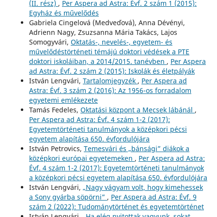
(II. rész)
,
Per Aspera ad Astra: Évf. 2 szám 1 (2015):
Egyház és művelődés
Gabriela Cingelová (Medveďová), Anna Dévényi,
Adrienn Nagy, Zsuzsanna Mária Takács, Lajos
Somogyvári,
Oktatás-, nevelés-, egyetem- és
művelődéstörténeti témájú doktori védések a PTE
doktori iskoláiban, a 2014/2015. tanévben
,
Per Aspera
ad Astra: Évf. 2 szám 2 (2015): Iskolák és életpályák
István Lengvári,
Tartalomjegyzék
,
Per Aspera ad
Astra: Évf. 3 szám 2 (2016): Az 1956-os forradalom
egyetemi emlékezete
Tamás Fedeles,
Oktatási központ a Mecsek lábánál
,
Per Aspera ad Astra: Évf. 4 szám 1-2 (2017):
Egyetemtörténeti tanulmányok a középkori pécsi
egyetem alapítása 650. évfordulójára
István Petrovics,
Temesvári és „bánsági” diákok a
középkori európai egyetemeken
,
Per Aspera ad Astra:
Évf. 4 szám 1-2 (2017): Egyetemtörténeti tanulmányok
a középkori pécsi egyetem alapítása 650. évfordulójára
István Lengvári,
„Nagy vágyam volt, hogy kimehessek
a Sony gyárba söpörni”
,
Per Aspera ad Astra: Évf. 9
szám 2 (2022): Tudománytörténet és egyetemtörténet
István Lengvári,
„Ha elég nyitottak vagyunk, sokat