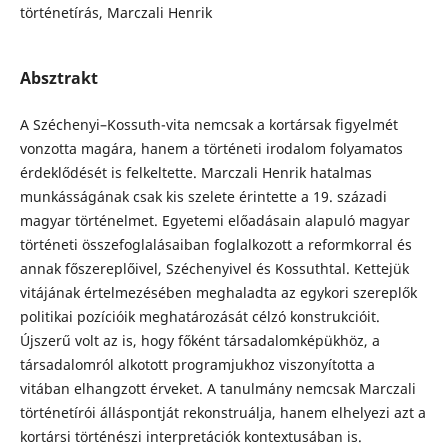
történetírás, Marczali Henrik
Absztrakt
A Széchenyi–Kossuth-vita nemcsak a kortársak figyelmét
vonzotta magára, hanem a történeti irodalom folyamatos
érdeklődését is felkeltette. Marczali Henrik hatalmas
munkásságának csak kis szelete érintette a 19. századi
magyar történelmet. Egyetemi előadásain alapuló magyar
történeti összefoglalásaiban foglalkozott a reformkorral és
annak főszereplőivel, Széchenyivel és Kossuthtal. Kettejük
vitájának értelmezésében meghaladta az egykori szereplők
politikai pozícióik meghatározását célzó konstrukcióit.
Újszerű volt az is, hogy főként társadalomképükhöz, a
társadalomról alkotott programjukhoz viszonyította a
vitában elhangzott érveket. A tanulmány nemcsak Marczali
történetírói álláspontját rekonstruálja, hanem elhelyezi azt a
kortársi történészi interpretációk kontextusában is.