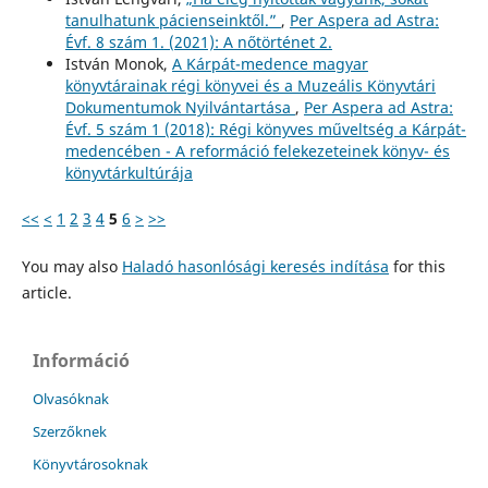
tanulhatunk pácienseinktől.”
,
Per Aspera ad Astra:
Évf. 8 szám 1. (2021): A nőtörténet 2.
István Monok,
A Kárpát-medence magyar
könyvtárainak régi könyvei és a Muzeális Könyvtári
Dokumentumok Nyilvántartása
,
Per Aspera ad Astra:
Évf. 5 szám 1 (2018): Régi könyves műveltség a Kárpát-
medencében - A reformáció felekezeteinek könyv- és
könyvtárkultúrája
<<
<
1
2
3
4
5
6
>
>>
You may also
Haladó hasonlósági keresés indítása
for this
article.
Információ
Olvasóknak
Szerzőknek
Könyvtárosoknak