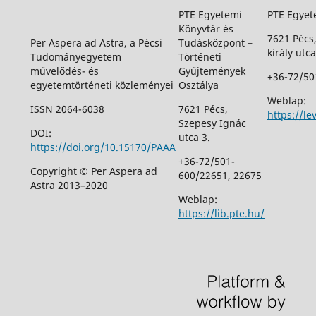
PTE Egyetemi
PTE Egyet
Könyvtár és
7621 Pécs
Per Aspera ad Astra, a Pécsi
Tudásközpont –
király utca
Tudományegyetem
Történeti
művelődés- és
Gyűjtemények
+36-72/50
egyetemtörténeti közleményei
Osztálya
Weblap:
ISSN 2064-6038
7621 Pécs,
https://le
Szepesy Ignác
DOI:
utca 3.
https://doi.org/10.15170/PAAA
+36-72/501-
Copyright © Per Aspera ad
600/22651, 22675
Astra 2013–2020
Weblap:
https://lib.pte.hu/