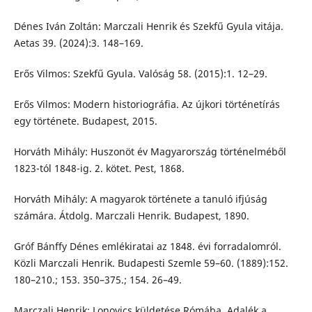
Dénes Iván Zoltán: Marczali Henrik és Szekfű Gyula vitája.
Aetas 39. (2024):3. 148–169.
Erős Vilmos: Szekfű Gyula. Valóság 58. (2015):1. 12–29.
Erős Vilmos: Modern historiográfia. Az újkori történetírás
egy története. Budapest, 2015.
Horváth Mihály: Huszonöt év Magyarország történelméből
1823-tól 1848-ig. 2. kötet. Pest, 1868.
Horváth Mihály: A magyarok története a tanuló ifjúság
számára. Átdolg. Marczali Henrik. Budapest, 1890.
Gróf Bánffy Dénes emlékiratai az 1848. évi forradalomról.
Közli Marczali Henrik. Budapesti Szemle 59–60. (1889):152.
180–210.; 153. 350–375.; 154. 26–49.
Marczali Henrik: Lonovics küldetése Rómába. Adalék a