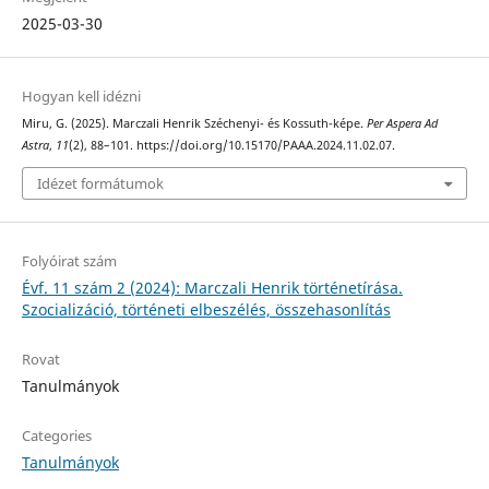
2025-03-30
Hogyan kell idézni
Miru, G. (2025). Marczali Henrik Széchenyi- és Kossuth-képe.
Per Aspera Ad
Astra
,
11
(2), 88–101. https://doi.org/10.15170/PAAA.2024.11.02.07.
Idézet formátumok
Folyóirat szám
Évf. 11 szám 2 (2024): Marczali Henrik történetírása.
Szocializáció, történeti elbeszélés, összehasonlítás
Rovat
Tanulmányok
Categories
Tanulmányok