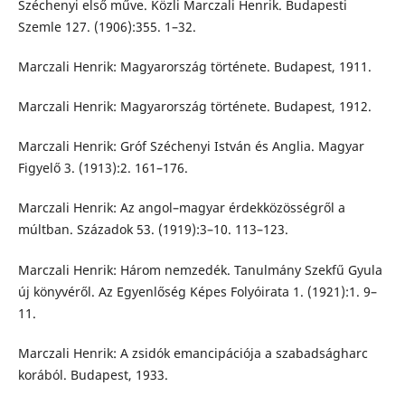
Széchenyi első műve. Közli Marczali Henrik. Budapesti
Szemle 127. (1906):355. 1–32.
Marczali Henrik: Magyarország története. Budapest, 1911.
Marczali Henrik: Magyarország története. Budapest, 1912.
Marczali Henrik: Gróf Széchenyi István és Anglia. Magyar
Figyelő 3. (1913):2. 161–176.
Marczali Henrik: Az angol–magyar érdekközösségről a
múltban. Századok 53. (1919):3–10. 113–123.
Marczali Henrik: Három nemzedék. Tanulmány Szekfű Gyula
új könyvéről. Az Egyenlőség Képes Folyóirata 1. (1921):1. 9–
11.
Marczali Henrik: A zsidók emancipációja a szabadságharc
korából. Budapest, 1933.