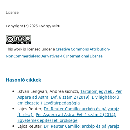
License
Copyright (c) 2025 György Miru
This work is licensed under a
Creative Commons Attribution-
NonCommercial-NoDerivatives 4.0 International License
.
Hasonló cikkek
István Lengvári, Andrea Gönczi,
Tartalomjegyzék
,
Per
Aspera ad Astra: Évf. 6 szám 2 (2019): I. világháború
emlékezete / Levéltárpedagógia
Lajos Reuter,
Dr. Reuter Camillo: arckép és pályarajz
(I. rész)
,
Per Aspera ad Astra: Évf. 1 szám 2 (2014):
Egyetemek építészeti öröksége
Lajos Reuter,
Dr. Reuter Camillo: arckép és pályarajz