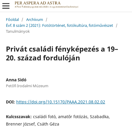
Főoldal
/
Archívum
/
Évf. 8 szám 2 (2021): Fotótörténet, fotókultúra, fotóművészet
/
Tanulmányok
Privát családi fényképezés a 19–
20. század fordulóján
Anna Sidó
Petőfi Irodalmi Múzeum
DOI:
https://doi.org/10.15170/PAAA.2021.08.02.02
Kulcsszavak:
családi fotó, amatőr fotózás, Szabadka,
Brenner József, Csáth Géza