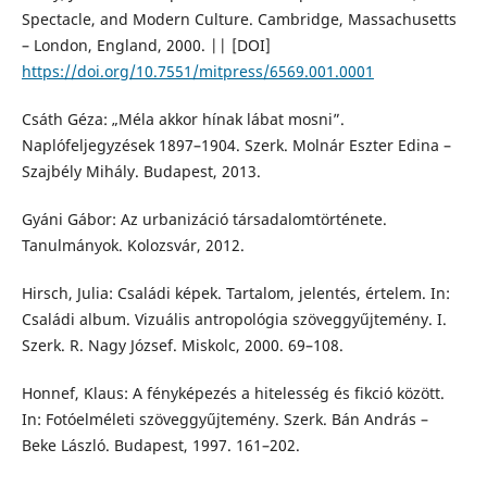
Spectacle, and Modern Culture. Cambridge, Massachusetts
– London, England, 2000. || [DOI]
https://doi.org/10.7551/mitpress/6569.001.0001
Csáth Géza: „Méla akkor hínak lábat mosni”.
Naplófeljegyzések 1897–1904. Szerk. Molnár Eszter Edina –
Szajbély Mihály. Budapest, 2013.
Gyáni Gábor: Az urbanizáció társadalomtörténete.
Tanulmányok. Kolozsvár, 2012.
Hirsch, Julia: Családi képek. Tartalom, jelentés, értelem. In:
Családi album. Vizuális antropológia szöveggyűjtemény. I.
Szerk. R. Nagy József. Miskolc, 2000. 69–108.
Honnef, Klaus: A fényképezés a hitelesség és fikció között.
In: Fotóelméleti szöveggyűjtemény. Szerk. Bán András –
Beke László. Budapest, 1997. 161–202.