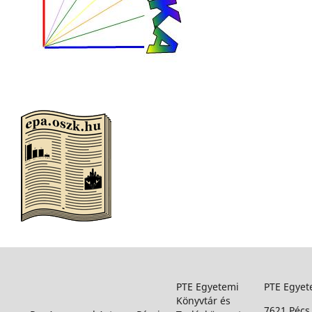
PTE Egyetemi
PTE Egyet
Könyvtár és
7621 Pécs