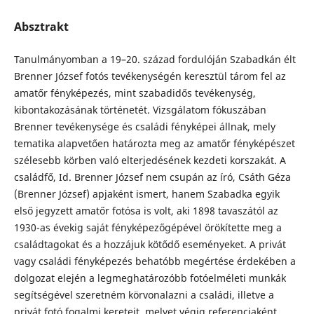
Absztrakt
Tanulmányomban a 19–20. század fordulóján Szabadkán élt
Brenner József fotós tevékenységén keresztül tárom fel az
amatőr fényképezés, mint szabadidős tevékenység,
kibontakozásának történetét. Vizsgálatom fókuszában
Brenner tevékenysége és családi fényképei állnak, mely
tematika alapvetően határozta meg az amatőr fényképészet
szélesebb körben való elterjedésének kezdeti korszakát. A
családfő, Id. Brenner József nem csupán az író, Csáth Géza
(Brenner József) apjaként ismert, hanem Szabadka egyik
első jegyzett amatőr fotósa is volt, aki 1898 tavaszától az
1930-as évekig saját fényképezőgépével örökítette meg a
családtagokat és a hozzájuk kötődő eseményeket. A privát
vagy családi fényképezés behatóbb megértése érdekében a
dolgozat elején a legmeghatározóbb fotóelméleti munkák
segítségével szeretném körvonalazni a családi, illetve a
privát fotó fogalmi kereteit, melyet végig referenciaként