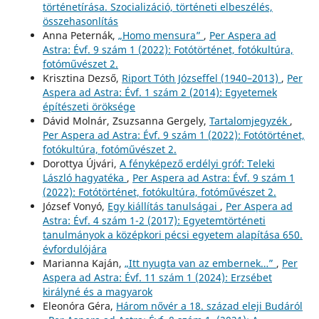
történetírása. Szocializáció, történeti elbeszélés,
összehasonlítás
Anna Peternák,
„Homo mensura”
,
Per Aspera ad
Astra: Évf. 9 szám 1 (2022): Fotótörténet, fotókultúra,
fotóművészet 2.
Krisztina Dezső,
Riport Tóth Józseffel (1940–2013)
,
Per
Aspera ad Astra: Évf. 1 szám 2 (2014): Egyetemek
építészeti öröksége
Dávid Molnár, Zsuzsanna Gergely,
Tartalomjegyzék
,
Per Aspera ad Astra: Évf. 9 szám 1 (2022): Fotótörténet,
fotókultúra, fotóművészet 2.
Dorottya Újvári,
A fényképező erdélyi gróf: Teleki
László hagyatéka
,
Per Aspera ad Astra: Évf. 9 szám 1
(2022): Fotótörténet, fotókultúra, fotóművészet 2.
József Vonyó,
Egy kiállítás tanulságai
,
Per Aspera ad
Astra: Évf. 4 szám 1-2 (2017): Egyetemtörténeti
tanulmányok a középkori pécsi egyetem alapítása 650.
évfordulójára
Marianna Kaján,
„Itt nyugta van az embernek…”
,
Per
Aspera ad Astra: Évf. 11 szám 1 (2024): Erzsébet
királyné és a magyarok
Eleonóra Géra,
Három nővér a 18. század eleji Budáról