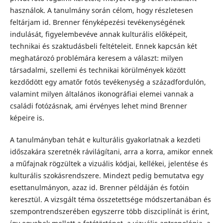
használok. A tanulmány során célom, hogy részletesen
feltárjam id. Brenner fényképezési tevékenységének
indulását, figyelembevéve annak kulturális előképeit,
technikai és szaktudásbeli feltételeit. Ennek kapcsán két
meghatározó problémára keresem a választ: milyen
társadalmi, szellemi és technikai körülmények között
kezdődött egy amatőr fotós tevékenység a századfordulón,
valamint milyen általános ikonográfiai elemei vannak a
családi fotózásnak, ami érvényes lehet mind Brenner
képeire is.
A tanulmányban tehát e kulturális gyakorlatnak a kezdeti
időszakára szeretnék rávilágítani, arra a korra, amikor ennek
a műfajnak rögzültek a vizuális kódjai, kellékei, jelentése és
kulturális szokásrendszere. Mindezt pedig bemutatva egy
esettanulmányon, azaz id. Brenner példáján és fotóin
keresztül. A vizsgált téma összetettsége módszertanában és
szempontrendszerében egyszerre több diszciplínát is érint,