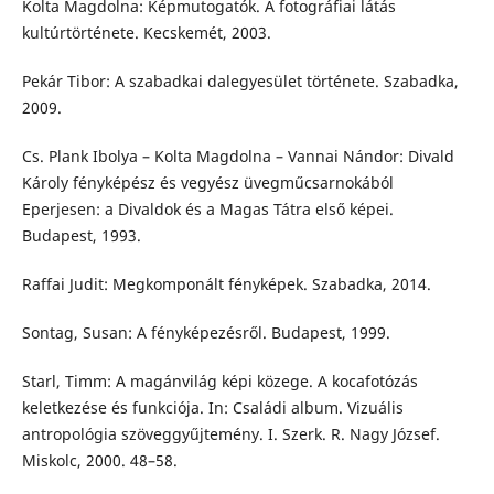
Kolta Magdolna: Képmutogatók. A fotográfiai látás
kultúrtörténete. Kecskemét, 2003.
Pekár Tibor: A szabadkai dalegyesület története. Szabadka,
2009.
Cs. Plank Ibolya – Kolta Magdolna – Vannai Nándor: Divald
Károly fényképész és vegyész üvegműcsarnokából
Eperjesen: a Divaldok és a Magas Tátra első képei.
Budapest, 1993.
Raffai Judit: Megkomponált fényképek. Szabadka, 2014.
Sontag, Susan: A fényképezésről. Budapest, 1999.
Starl, Timm: A magánvilág képi közege. A kocafotózás
keletkezése és funkciója. In: Családi album. Vizuális
antropológia szöveggyűjtemény. I. Szerk. R. Nagy József.
Miskolc, 2000. 48–58.