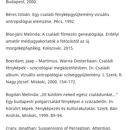
Budapest, 2000.
Béres István: Egy családi fényképgyűjtemény vizuális
antropológiai elemzése. Pécs, 1992.
Blos-Jáni Melinda: A családi filmezés genealógiája. Erdélyi
amatőr médiagyakorlatok a fotózástól az új
mozgóképfajtákig. Kolozsvár, 2015.
Boerdam, Jaap – Martinius, Warna Oosterbaan: Családi
fényképek – szociológiai megközelítésben. In: Családi
album. Vizuális antropológiai szöveggyűjtemény. I. Szerk. R.
Nagy József. Miskolc, 2000. 154–172.
Bogdán Melinda: „Itt küldöm neked egész családunkat...”
Egy budapesti polgárcsalád fényképei a századelőn. In:
Körülírt képek. Fényképezés és kultúrakutatás. Szerk. Bán
András. Miskolc, 1999. 89–94.
Crary, Jonathan: Suspensions of Perception. Attention,