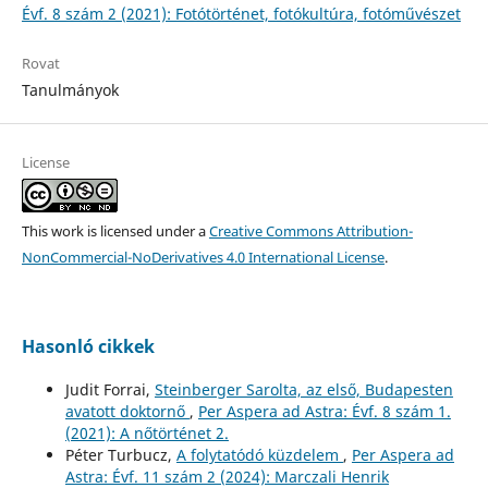
Évf. 8 szám 2 (2021): Fotótörténet, fotókultúra, fotóművészet
Rovat
Tanulmányok
License
This work is licensed under a
Creative Commons Attribution-
NonCommercial-NoDerivatives 4.0 International License
.
Hasonló cikkek
Judit Forrai,
Steinberger Sarolta, az első, Budapesten
avatott doktornő
,
Per Aspera ad Astra: Évf. 8 szám 1.
(2021): A nőtörténet 2.
Péter Turbucz,
A folytatódó küzdelem
,
Per Aspera ad
Astra: Évf. 11 szám 2 (2024): Marczali Henrik