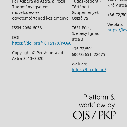
Per Aspera ad Astra, a Pécsi
Tudásközpont –
király utca
Tudományegyetem
Történeti
művelődés- és
Gyűjtemények
+36-72/50
egyetemtörténeti közleményei
Osztálya
Weblap:
ISSN 2064-6038
7621 Pécs,
https://le
Szepesy Ignác
DOI:
utca 3.
https://doi.org/10.15170/PAAA
+36-72/501-
Copyright © Per Aspera ad
600/22651, 22675
Astra 2013–2020
Weblap:
https://lib.pte.hu/