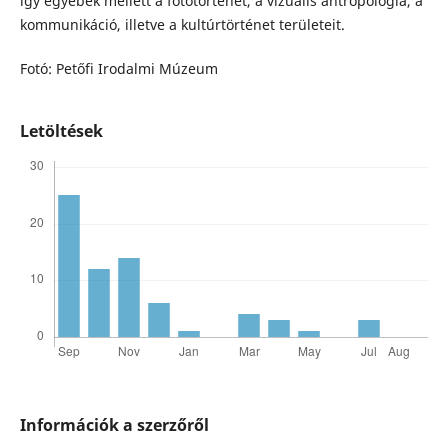
így egyebek mellett a fotótörténet, a vizuális antropológia, a
kommunikáció, illetve a kultúrtörténet területeit.
Fotó: Petőfi Irodalmi Múzeum
Letöltések
Információk a szerzőről