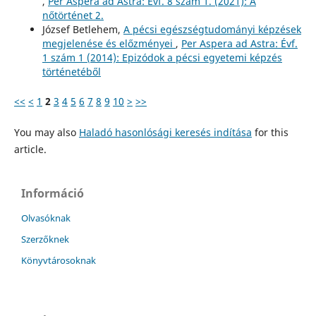
,
Per Aspera ad Astra: Évf. 8 szám 1. (2021): A
nőtörténet 2.
József Betlehem,
A pécsi egészségtudományi képzések
megjelenése és előzményei
,
Per Aspera ad Astra: Évf.
1 szám 1 (2014): Epizódok a pécsi egyetemi képzés
történetéből
<<
<
1
2
3
4
5
6
7
8
9
10
>
>>
You may also
Haladó hasonlósági keresés indítása
for this
article.
Információ
Olvasóknak
Szerzőknek
Könyvtárosoknak