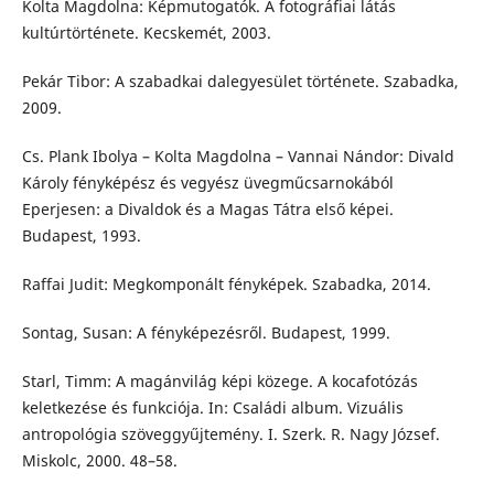
Kolta Magdolna: Képmutogatók. A fotográfiai látás
kultúrtörténete. Kecskemét, 2003.
Pekár Tibor: A szabadkai dalegyesület története. Szabadka,
2009.
Cs. Plank Ibolya – Kolta Magdolna – Vannai Nándor: Divald
Károly fényképész és vegyész üvegműcsarnokából
Eperjesen: a Divaldok és a Magas Tátra első képei.
Budapest, 1993.
Raffai Judit: Megkomponált fényképek. Szabadka, 2014.
Sontag, Susan: A fényképezésről. Budapest, 1999.
Starl, Timm: A magánvilág képi közege. A kocafotózás
keletkezése és funkciója. In: Családi album. Vizuális
antropológia szöveggyűjtemény. I. Szerk. R. Nagy József.
Miskolc, 2000. 48–58.