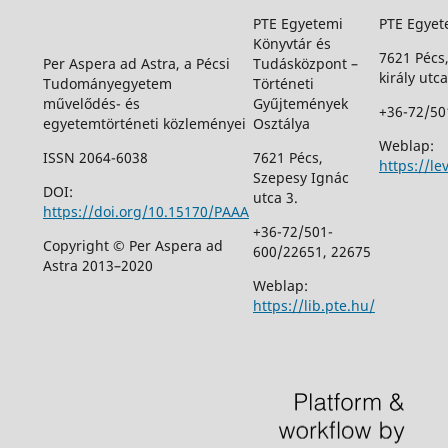
PTE Egyetemi
PTE Egyet
Könyvtár és
7621 Pécs
Per Aspera ad Astra, a Pécsi
Tudásközpont –
király utca
Tudományegyetem
Történeti
művelődés- és
Gyűjtemények
+36-72/50
egyetemtörténeti közleményei
Osztálya
Weblap:
ISSN 2064-6038
7621 Pécs,
https://le
Szepesy Ignác
DOI:
utca 3.
https://doi.org/10.15170/PAAA
+36-72/501-
Copyright © Per Aspera ad
600/22651, 22675
Astra 2013–2020
Weblap:
https://lib.pte.hu/