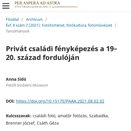
Főoldal
/
Archívum
/
Évf. 8 szám 2 (2021): Fotótörténet, fotókultúra, fotóművészet
/
Tanulmányok
Privát családi fényképezés a 19–
20. század fordulóján
Anna Sidó
Petőfi Irodalmi Múzeum
DOI:
https://doi.org/10.15170/PAAA.2021.08.02.02
Kulcsszavak:
családi fotó, amatőr fotózás, Szabadka,
Brenner József, Csáth Géza