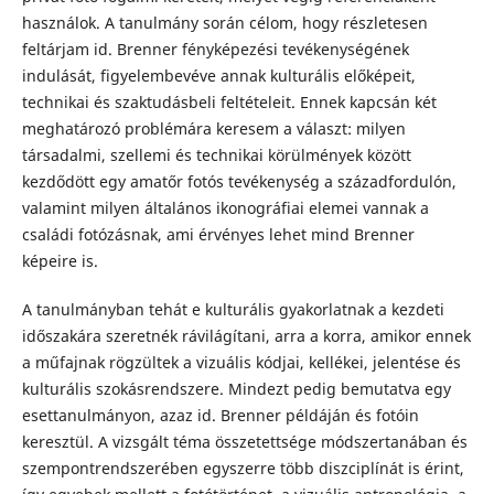
használok. A tanulmány során célom, hogy részletesen
feltárjam id. Brenner fényképezési tevékenységének
indulását, figyelembevéve annak kulturális előképeit,
technikai és szaktudásbeli feltételeit. Ennek kapcsán két
meghatározó problémára keresem a választ: milyen
társadalmi, szellemi és technikai körülmények között
kezdődött egy amatőr fotós tevékenység a századfordulón,
valamint milyen általános ikonográfiai elemei vannak a
családi fotózásnak, ami érvényes lehet mind Brenner
képeire is.
A tanulmányban tehát e kulturális gyakorlatnak a kezdeti
időszakára szeretnék rávilágítani, arra a korra, amikor ennek
a műfajnak rögzültek a vizuális kódjai, kellékei, jelentése és
kulturális szokásrendszere. Mindezt pedig bemutatva egy
esettanulmányon, azaz id. Brenner példáján és fotóin
keresztül. A vizsgált téma összetettsége módszertanában és
szempontrendszerében egyszerre több diszciplínát is érint,