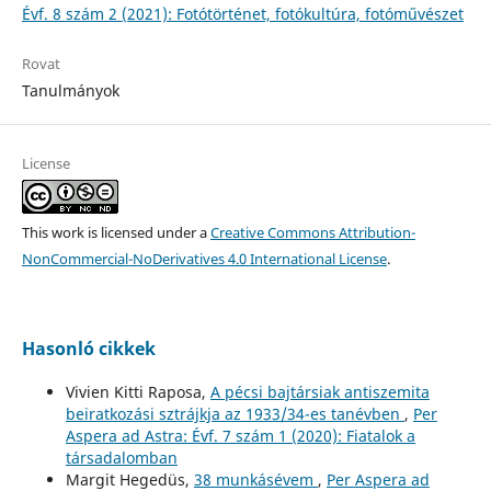
Évf. 8 szám 2 (2021): Fotótörténet, fotókultúra, fotóművészet
Rovat
Tanulmányok
License
This work is licensed under a
Creative Commons Attribution-
NonCommercial-NoDerivatives 4.0 International License
.
Hasonló cikkek
Vivien Kitti Raposa,
A pécsi bajtársiak antiszemita
beiratkozási sztrájkja az 1933/34-es tanévben
,
Per
Aspera ad Astra: Évf. 7 szám 1 (2020): Fiatalok a
társadalomban
Margit Hegedüs,
38 munkásévem
,
Per Aspera ad