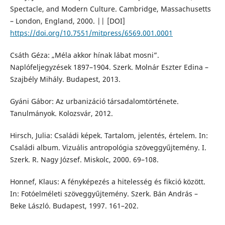
Spectacle, and Modern Culture. Cambridge, Massachusetts
– London, England, 2000. || [DOI]
https://doi.org/10.7551/mitpress/6569.001.0001
Csáth Géza: „Méla akkor hínak lábat mosni”.
Naplófeljegyzések 1897–1904. Szerk. Molnár Eszter Edina –
Szajbély Mihály. Budapest, 2013.
Gyáni Gábor: Az urbanizáció társadalomtörténete.
Tanulmányok. Kolozsvár, 2012.
Hirsch, Julia: Családi képek. Tartalom, jelentés, értelem. In:
Családi album. Vizuális antropológia szöveggyűjtemény. I.
Szerk. R. Nagy József. Miskolc, 2000. 69–108.
Honnef, Klaus: A fényképezés a hitelesség és fikció között.
In: Fotóelméleti szöveggyűjtemény. Szerk. Bán András –
Beke László. Budapest, 1997. 161–202.