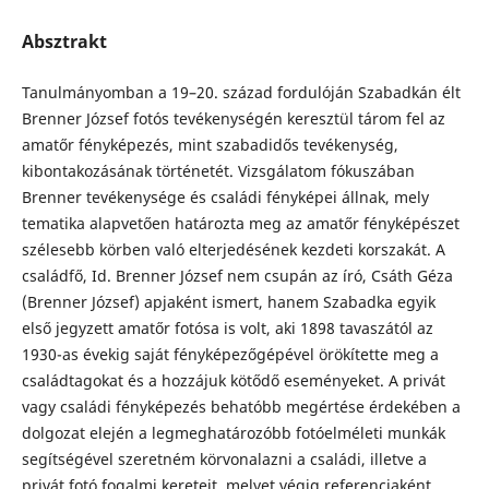
Absztrakt
Tanulmányomban a 19–20. század fordulóján Szabadkán élt
Brenner József fotós tevékenységén keresztül tárom fel az
amatőr fényképezés, mint szabadidős tevékenység,
kibontakozásának történetét. Vizsgálatom fókuszában
Brenner tevékenysége és családi fényképei állnak, mely
tematika alapvetően határozta meg az amatőr fényképészet
szélesebb körben való elterjedésének kezdeti korszakát. A
családfő, Id. Brenner József nem csupán az író, Csáth Géza
(Brenner József) apjaként ismert, hanem Szabadka egyik
első jegyzett amatőr fotósa is volt, aki 1898 tavaszától az
1930-as évekig saját fényképezőgépével örökítette meg a
családtagokat és a hozzájuk kötődő eseményeket. A privát
vagy családi fényképezés behatóbb megértése érdekében a
dolgozat elején a legmeghatározóbb fotóelméleti munkák
segítségével szeretném körvonalazni a családi, illetve a
privát fotó fogalmi kereteit, melyet végig referenciaként