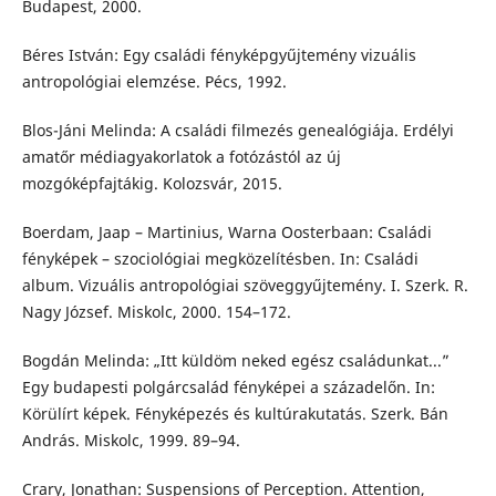
Budapest, 2000.
Béres István: Egy családi fényképgyűjtemény vizuális
antropológiai elemzése. Pécs, 1992.
Blos-Jáni Melinda: A családi filmezés genealógiája. Erdélyi
amatőr médiagyakorlatok a fotózástól az új
mozgóképfajtákig. Kolozsvár, 2015.
Boerdam, Jaap – Martinius, Warna Oosterbaan: Családi
fényképek – szociológiai megközelítésben. In: Családi
album. Vizuális antropológiai szöveggyűjtemény. I. Szerk. R.
Nagy József. Miskolc, 2000. 154–172.
Bogdán Melinda: „Itt küldöm neked egész családunkat...”
Egy budapesti polgárcsalád fényképei a századelőn. In:
Körülírt képek. Fényképezés és kultúrakutatás. Szerk. Bán
András. Miskolc, 1999. 89–94.
Crary, Jonathan: Suspensions of Perception. Attention,