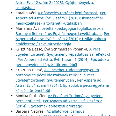
Astra: Évf. 12 szám 2 (2025): Gyűjtemények az
oktatásban
Katalin Kéri,
A nőnevelés-történet képi forrásai
,
Per
Aspera ad Astra: Évf. 6 szám 1 (2019): Ikonográfiai
megközelítések a történeti kutatásban
Marianna Ács,
Levéltár-pedagógiai foglalkozások a
Baranyai Református Egyházmegye Levéltárában
,
Per
Aspera ad Astra: Évf. 6 szám 2 (2019): I. világháború
emlékezete / Levéltárpedagógia
Krisztina Dezső, Éva Schmelczer-Pohánka,
A Pécsi
Egyetemtörténeti Gyűjtemény képadatbázisa (eKéPEK)
,
Per Aspera ad Astra: Évf. 1 szám 1 (2014): Epizódok a
pécsi egyetemi képzés történetéből
Krisztina Dezső,
Az Erzsébet Tudományegyetem
pozsonyi és pécsi időszakának relikviái a Pécsi
Egyetemtörténeti Gyűjteményben
,
Per Aspera ad
Astra: Évf. 1 szám 1 (2014): Epizódok a pécsi egyetemi
képzés történetéből
Mónika Pilkhoffer,
Az Erzsébet Tudományegyetem
pécsi épületei
,
Per Aspera ad Astra: Évf. 1 szám 2
(2014): Egyetemek építészeti öröksége
Barbara Négyesi,
Az állatorvosi campus