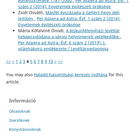
építéstörténete 1787–2000
,
Per Aspera ad Astra: Évf. 1
szám 2 (2014): Egyetemek építészeti öröksége
Zsolt Osváth,
Másfél évszázada a Gellért-hegy déli
lejtőjén
,
Per Aspera ad Astra: Évf. 1 szám 2 (2014):
Egyetemek építészeti öröksége
Márta Kőfalviné Ónodi,
A kiskunfélegyházi levéltár
bekapcsolódása a városi helyismereti vetélkedőbe
,
Per Aspera ad Astra: Évf. 6 szám 2 (2019): I.
világháború emlékezete / Levéltárpedagógia
<<
<
1
2
3
4
5
6
7
8
9
10
>
>>
You may also
Haladó hasonlósági keresés indítása
for this
article.
Információ
Olvasóknak
Szerzőknek
Könyvtárosoknak