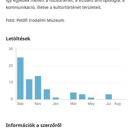
így egyebek mellett a fotótörténet, a vizuális antropológia, a
kommunikáció, illetve a kultúrtörténet területeit.
Fotó: Petőfi Irodalmi Múzeum
Letöltések
Információk a szerzőről