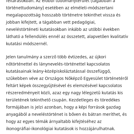
feltárásokban. Az előbbi tudományterület (tágabban a
történettudomány) esetében az elméleti-módszertani
megalapozottság hosszabb történetre tekinthet vissza és
jobban kifejtett, a tágabban vett pedagógiai,
neveléstörténeti kutatásokban inkább az utóbbi években
látható a fellendülés ennél az összetett, alapvetően kvalitatív
kutatási módszernél.
Jelen tanulmány a szerző több évtizedes, az újkori
nőtörténettel és lánynevelés-történettel kapcsolatos
kutatásainak leány-középiskoláztatással összefüggő,
szűkebben véve az Országos Nőképző Egyesület történetéről
feltárt képek összegyűjtésével és elemzésével kapcsolatos
részeredményeit közli, azaz egy nagy lélegzetű kutatás kis
területének tekinthető csupán. Kezdetleges és töredékes
formájában is jelzi azonban, hogy a képi források gazdag
anyagából a neveléstörténet is bőven és bátran meríthet, és
hogy az egyes témák árnyaltabb kifejtéséhez az
ikonográfiai-ikonológiai kutatások is hozzájárulhatnak.