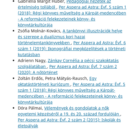
Gabriella Margit Hüber,
Pedagógiai nézetek az
értelmiség tollából
,
Per Aspera ad Astra: Évf. 5 szám 1
(2018): Régi könyves műveltség a Kárpát-medencében
- A reformáció felekezeteinek könyv- és
könyvtárkultúrája
Zsófia Molnár-Kovács,
A tankönyvi illusztrációk helye
és szerepe a dualizmus kori hazai
történelemtankönyvekben
,
Per Aspera ad Astra: Évf. 6
szám 1 (2019): Ikonográfiai megközelítések a történeti
kutatásban
Adrienn Nagy,
Zánkay Cornélia a pécsi szakoktatás
szolgálatában
,
Per Aspera ad Astra: Évf. 7 szám 2
(2020): A nőtörténet
Zoltán Erdős, Petra Mátyás-Rausch,
Egy
oktatástörténeti kuriózum
,
Per Aspera ad Astra: Évf. 5
szám 1 (2018): Régi könyves műveltség a Kárpát-
medencében - A reformáció felekezeteinek könyv- és
könyvtárkultúrája
Dóra Pálmai,
Vélemények és gondolatok a nők
egyetemi képzéséről a 19. és 20. század fordulóján
,
Per Aspera ad Astra: Évf. 2 szám 2 (2015): Iskolák és
életpályák