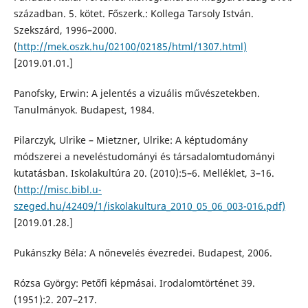
században. 5. kötet. Főszerk.: Kollega Tarsoly István.
Szekszárd, 1996–2000.
(
http://mek.oszk.hu/02100/02185/html/1307.html)
[2019.01.01.]
Panofsky, Erwin: A jelentés a vizuális művészetekben.
Tanulmányok. Budapest, 1984.
Pilarczyk, Ulrike – Mietzner, Ulrike: A képtudomány
módszerei a neveléstudományi és társadalomtudományi
kutatásban. Iskolakultúra 20. (2010):5–6. Melléklet, 3–16.
(
http://misc.bibl.u-
szeged.hu/42409/1/iskolakultura_2010_05_06_003-016.pdf)
[2019.01.28.]
Pukánszky Béla: A nőnevelés évezredei. Budapest, 2006.
Rózsa György: Petőfi képmásai. Irodalomtörténet 39.
(1951):2. 207–217.