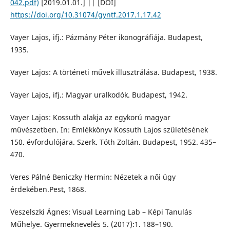
042.pdf)
[2019.01.01.] || [DOI]
https://doi.org/10.31074/gyntf.2017.1.17.42
Vayer Lajos, ifj.: Pázmány Péter ikonográfiája. Budapest,
1935.
Vayer Lajos: A történeti művek illusztrálása. Budapest, 1938.
Vayer Lajos, ifj.: Magyar uralkodók. Budapest, 1942.
Vayer Lajos: Kossuth alakja az egykorú magyar
művészetben. In: Emlékkönyv Kossuth Lajos születésének
150. évfordulójára. Szerk. Tóth Zoltán. Budapest, 1952. 435–
470.
Veres Pálné Beniczky Hermin: Nézetek a női ügy
érdekében.Pest, 1868.
Veszelszki Ágnes: Visual Learning Lab – Képi Tanulás
Műhelye. Gyermeknevelés 5. (2017):1. 188–190.