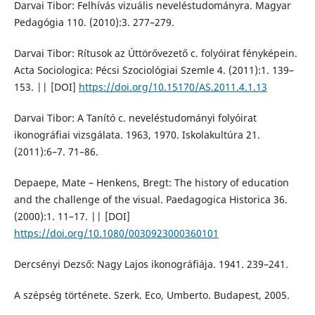
Darvai Tibor: Felhívás vizuális neveléstudományra. Magyar
Pedagógia 110. (2010):3. 277–279.
Darvai Tibor: Rítusok az Úttörővezető c. folyóirat fényképein.
Acta Sociologica: Pécsi Szociológiai Szemle 4. (2011):1. 139–
153. || [DOI]
https://doi.org/10.15170/AS.2011.4.1.13
Darvai Tibor: A Tanító c. neveléstudományi folyóirat
ikonográfiai vizsgálata. 1963, 1970. Iskolakultúra 21.
(2011):6–7. 71–86.
Depaepe, Mate – Henkens, Bregt: The history of education
and the challenge of the visual. Paedagogica Historica 36.
(2000):1. 11–17. || [DOI]
https://doi.org/10.1080/0030923000360101
Dercsényi Dezső: Nagy Lajos ikonográfiája. 1941. 239–241.
A szépség története. Szerk. Eco, Umberto. Budapest, 2005.