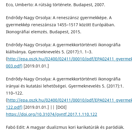
Eco, Umberto: A rútság története. Budapest, 2007.
Endrődy-Nagy Orsolya: A reneszánsz gyermekképe. A
gyermekkép reneszánsza 1455–1517 között Európában.
Ikonográfiai elemzés. Budapest, 2015.
Endrődy-Nagy Orsolya: A gyermekkortörténeti ikonográfia
kiáltványa. Gyermeknevelés 5. (2017):1. 1–3.
(
http://epa.oszk.hu/02400/02411/00010/pdf/EPA02411_gyermek
003.pdf)
[2019.01.01.]
Endrődy-Nagy Orsolya: A gyermekkortörténeti ikonográfia
irányai és kutatási lehetőségei. Gyermeknevelés 5. (2017):1.
110–122.
(
http://epa.oszk.hu/02400/02411/00010/pdf/EPA02411_gyermek
122.pdf)
[2019.01.01.] || [DOI]
https://doi.org/10.31074/gyntf.2017.1.110.122
Fabó Edit: A magyar dualizmus kori karikatúrák és paródiák.