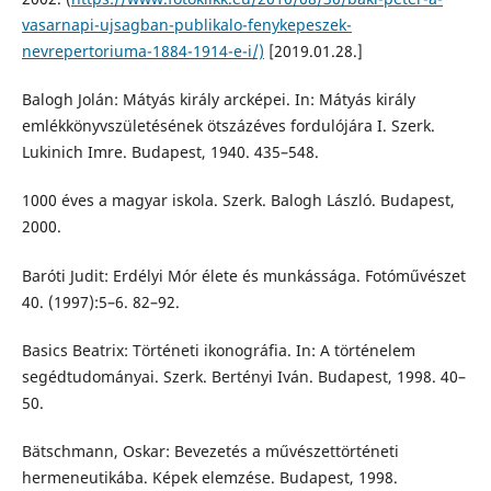
vasarnapi-ujsagban-publikalo-fenykepeszek-
nevrepertoriuma-1884-1914-e-i/)
[2019.01.28.]
Balogh Jolán: Mátyás király arcképei. In: Mátyás király
emlékkönyvszületésének ötszázéves fordulójára I. Szerk.
Lukinich Imre. Budapest, 1940. 435–548.
1000 éves a magyar iskola. Szerk. Balogh László. Budapest,
2000.
Baróti Judit: Erdélyi Mór élete és munkássága. Fotóművészet
40. (1997):5–6. 82–92.
Basics Beatrix: Történeti ikonográfia. In: A történelem
segédtudományai. Szerk. Bertényi Iván. Budapest, 1998. 40–
50.
Bätschmann, Oskar: Bevezetés a művészettörténeti
hermeneutikába. Képek elemzése. Budapest, 1998.