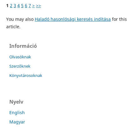
1
2
3
4
5
6
7
>
>>
You may also
Haladó hasonlósági keresés indítása
for this
article.
Információ
Olvasóknak
Szerzőknek
Könyvtárosoknak
Nyelv
English
Magyar