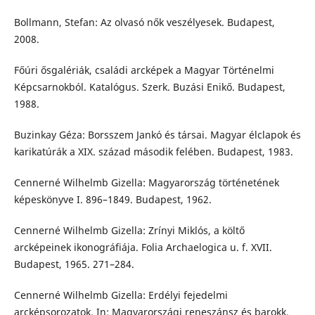
Bollmann, Stefan: Az olvasó nők veszélyesek. Budapest,
2008.
Főúri ősgalériák, családi arcképek a Magyar Történelmi
Képcsarnokból. Katalógus. Szerk. Buzási Enikő. Budapest,
1988.
Buzinkay Géza: Borsszem Jankó és társai. Magyar élclapok és
karikatúrák a XIX. század második felében. Budapest, 1983.
Cennerné Wilhelmb Gizella: Magyarország történetének
képeskönyve I. 896–1849. Budapest, 1962.
Cennerné Wilhelmb Gizella: Zrínyi Miklós, a költő
arcképeinek ikonográfiája. Folia Archaelogica u. f. XVII.
Budapest, 1965. 271–284.
Cennerné Wilhelmb Gizella: Erdélyi fejedelmi
arcképsorozatok. In: Magyarországi reneszánsz és barokk.