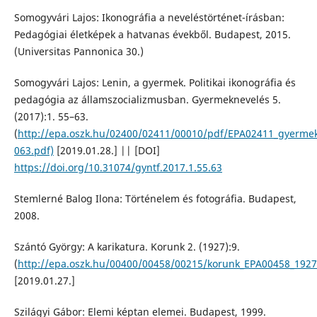
Somogyvári Lajos: Ikonográfia a neveléstörténet-írásban:
Pedagógiai életképek a hatvanas évekből. Budapest, 2015.
(Universitas Pannonica 30.)
Somogyvári Lajos: Lenin, a gyermek. Politikai ikonográfia és
pedagógia az államszocializmusban. Gyermeknevelés 5.
(2017):1. 55–63.
(
http://epa.oszk.hu/02400/02411/00010/pdf/EPA02411_gyermek
063.pdf)
[2019.01.28.] || [DOI]
https://doi.org/10.31074/gyntf.2017.1.55.63
Stemlerné Balog Ilona: Történelem és fotográfia. Budapest,
2008.
Szántó György: A karikatura. Korunk 2. (1927):9.
(
http://epa.oszk.hu/00400/00458/00215/korunk_EPA00458_1927
[2019.01.27.]
Szilágyi Gábor: Elemi képtan elemei. Budapest, 1999.