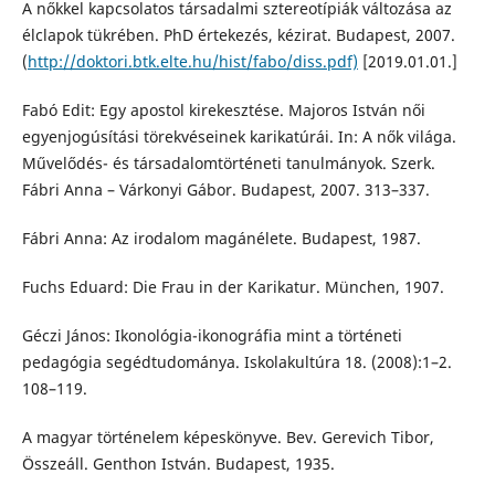
A nőkkel kapcsolatos társadalmi sztereotípiák változása az
élclapok tükrében. PhD értekezés, kézirat. Budapest, 2007.
(
http://doktori.btk.elte.hu/hist/fabo/diss.pdf)
[2019.01.01.]
Fabó Edit: Egy apostol kirekesztése. Majoros István női
egyenjogúsítási törekvéseinek karikatúrái. In: A nők világa.
Művelődés- és társadalomtörténeti tanulmányok. Szerk.
Fábri Anna – Várkonyi Gábor. Budapest, 2007. 313–337.
Fábri Anna: Az irodalom magánélete. Budapest, 1987.
Fuchs Eduard: Die Frau in der Karikatur. München, 1907.
Géczi János: Ikonológia-ikonográfia mint a történeti
pedagógia segédtudománya. Iskolakultúra 18. (2008):1–2.
108–119.
A magyar történelem képeskönyve. Bev. Gerevich Tibor,
Összeáll. Genthon István. Budapest, 1935.