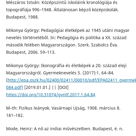
Mészáros István: Középszintű iskoláink kronológiája és
topográfiája 996–1948. Általánosan képző középiskolák.
Budapest, 1988.
Mikonya György: Pedagógiai életképek az 1945 utáni magyar
nevelés történetéből. In: Pedagógia és politika a XX. század
második felében Magyarországon. Szerk. Szabolcs Éva.
Budapest, 2006. 59–113.
Mikonya György: Ikonográfia és életképek a 20. század eleji
Magyarországról. Gyermeknevelés 5. (2017):1. 64–84.
(
http://epa.oszk.hu/02400/02411/00010/pdf/EPA02411_gyermek
084.pdf)
[2019.01.01.] || [DOI]
https://doi.org/10.31074/gyntf.2017.1.64.84
M–th: Fizikus leányok. Vasárnapi Ujság, 1908. március 8.
181–182.
Mode, Heinz: A nő az indiai művészetben. Budapest, é. n.