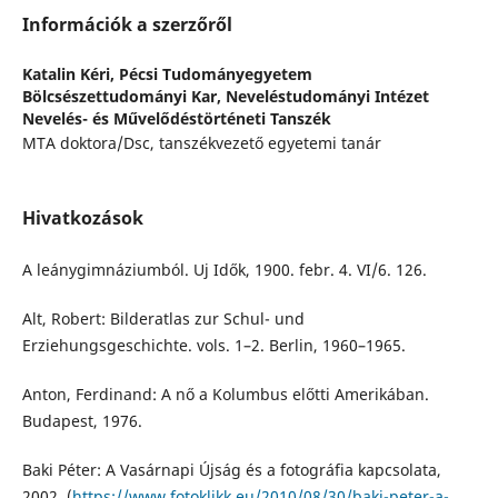
Információk a szerzőről
Katalin Kéri,
Pécsi Tudományegyetem
Bölcsészettudományi Kar, Neveléstudományi Intézet
Nevelés- és Művelődéstörténeti Tanszék
MTA doktora/Dsc, tanszékvezető egyetemi tanár
Hivatkozások
A leánygimnáziumból. Uj Idők, 1900. febr. 4. VI/6. 126.
Alt, Robert: Bilderatlas zur Schul- und
Erziehungsgeschichte. vols. 1–2. Berlin, 1960–1965.
Anton, Ferdinand: A nő a Kolumbus előtti Amerikában.
Budapest, 1976.
Baki Péter: A Vasárnapi Újság és a fotográfia kapcsolata,
2002. (
https://www.fotoklikk.eu/2010/08/30/baki-peter-a-