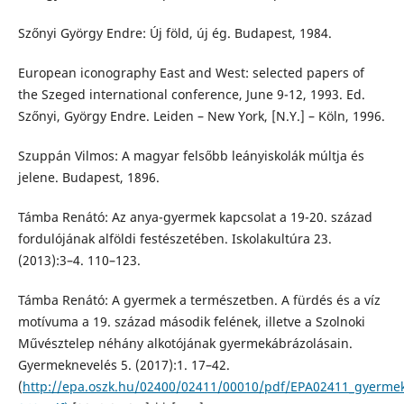
Szőnyi György Endre: Új föld, új ég. Budapest, 1984.
European iconography East and West: selected papers of
the Szeged international conference, June 9-12, 1993. Ed.
Szőnyi, György Endre. Leiden – New York, [N.Y.] – Köln, 1996.
Szuppán Vilmos: A magyar felsőbb leányiskolák múltja és
jelene. Budapest, 1896.
Támba Renátó: Az anya-gyermek kapcsolat a 19-20. század
fordulójának alföldi festészetében. Iskolakultúra 23.
(2013):3–4. 110–123.
Támba Renátó: A gyermek a természetben. A fürdés és a víz
motívuma a 19. század második felének, illetve a Szolnoki
Művésztelep néhány alkotójának gyermekábrázolásain.
Gyermeknevelés 5. (2017):1. 17–42.
(
http://epa.oszk.hu/02400/02411/00010/pdf/EPA02411_gyermek