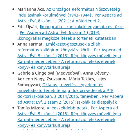
Marianna Ács,
Az Országos Református Nőszövetség
indulásának körülményei (1943–1944)
,
Per Aspera ad
Astra: Évf. 8 szám 1. (2021): A nőtörténet 2.
Edit Újvári,
Ikonográfia – korszakok lenyomata és tükre
,
Per Aspera ad Astra: Évf. 6 szám 1 (2019):
Ikonográfiai megközelítések a történeti kutatásban
Anna Farmati,
Emlékezet-gesztusok a zilahi
református kollégium könyvtára körül
,
Per Aspera ad
Astra: Évf. 5 szám 1 (2018): Régi könyves műveltség a
Kárpát-medencében - A reformáció felekezeteinek
könyv- és könyvtárkultúrája
Gabriela Cingelová (Medveďová), Anna Dévényi,
Adrienn Nagy, Zsuzsanna Mária Takács, Lajos
Somogyvári,
Oktatás-, nevelés-, egyetem- és
művelődéstörténeti témájú doktori védések a PTE
doktori iskoláiban, a 2014/2015. tanévben
,
Per Aspera
ad Astra: Évf. 2 szám 2 (2015): Iskolák és életpályák
Tamás Mizera,
A legszelídebb patak
,
Per Aspera ad
Astra: Évf. 5 szám 1 (2018): Régi könyves műveltség a
Kárpát-medencében - A reformáció felekezeteinek
könyv- és könyvtárkultúrája