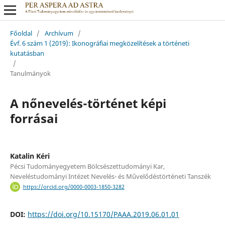
Főoldal
/
Archívum
/
Évf. 6 szám 1 (2019): Ikonográfiai megközelítések a történeti
kutatásban
/
Tanulmányok
A nőnevelés-történet képi
forrásai
Katalin Kéri
Pécsi Tudományegyetem Bölcsészettudományi Kar,
Neveléstudományi Intézet Nevelés- és Művelődéstörténeti Tanszék
https://orcid.org/0000-0003-1850-3282
DOI:
https://doi.org/10.15170/PAAA.2019.06.01.01