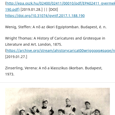
(
http://epa.oszk.hu/02400/02411/00010/pdf/EPA02411_gyermek
190.pdf)
[2019.01.28.] || [DOI]
https://doi.org/10.31074/gyntf.2017.1.188.190
Wenig, Steffen: A nő az ókori Egyiptomban. Budapest, é. n.
Wright Thomas: A History of Caricatures and Grotesque in
Literature and Art. London, 1875.
(
https://archive.org/stream/ahistorycaricat00wriggoog#page
[2019.01.27.]
Zinserling, Verena: A nő a klasszikus ókorban. Budapest,
1973.