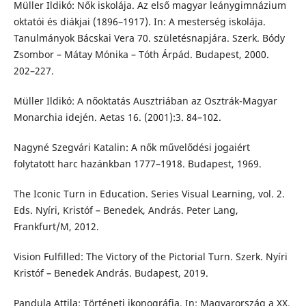
Müller Ildikó: Nők iskolája. Az első magyar leánygimnázium
oktatói és diákjai (1896–1917). In: A mesterség iskolája.
Tanulmányok Bácskai Vera 70. születésnapjára. Szerk. Bódy
Zsombor – Mátay Mónika – Tóth Árpád. Budapest, 2000.
202–227.
Müller Ildikó: A nőoktatás Ausztriában az Osztrák-Magyar
Monarchia idején. Aetas 16. (2001):3. 84–102.
Nagyné Szegvári Katalin: A nők művelődési jogaiért
folytatott harc hazánkban 1777–1918. Budapest, 1969.
The Iconic Turn in Education. Series Visual Learning, vol. 2.
Eds. Nyíri, Kristóf – Benedek, András. Peter Lang,
Frankfurt/M, 2012.
Vision Fulfilled: The Victory of the Pictorial Turn. Szerk. Nyíri
Kristóf – Benedek András. Budapest, 2019.
Pandula Attila: Történeti ikonográfia. In: Magyarország a XX.