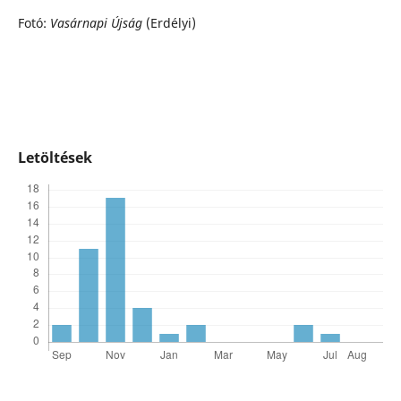
Fotó:
Vasárnapi Újság
(Erdélyi)
Letöltések