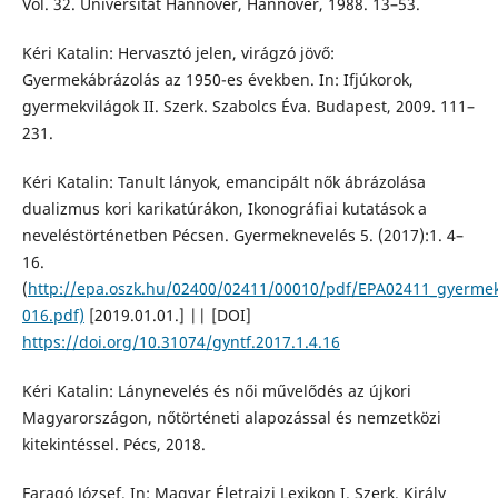
Vol. 32. Universitat Hannover, Hannover, 1988. 13–53.
Kéri Katalin: Hervasztó jelen, virágzó jövő:
Gyermekábrázolás az 1950-es években. In: Ifjúkorok,
gyermekvilágok II. Szerk. Szabolcs Éva. Budapest, 2009. 111–
231.
Kéri Katalin: Tanult lányok, emancipált nők ábrázolása
dualizmus kori karikatúrákon, Ikonográfiai kutatások a
neveléstörténetben Pécsen. Gyermeknevelés 5. (2017):1. 4–
16.
(
http://epa.oszk.hu/02400/02411/00010/pdf/EPA02411_gyermek
016.pdf)
[2019.01.01.] || [DOI]
https://doi.org/10.31074/gyntf.2017.1.4.16
Kéri Katalin: Lánynevelés és női művelődés az újkori
Magyarországon, nőtörténeti alapozással és nemzetközi
kitekintéssel. Pécs, 2018.
Faragó József. In: Magyar Életrajzi Lexikon I. Szerk. Király