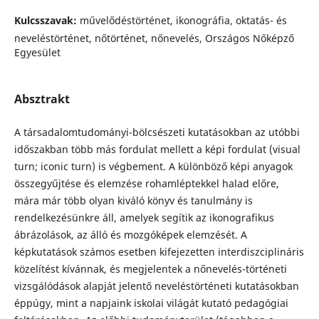
Kulcsszavak:
művelődéstörténet, ikonográfia, oktatás- és
neveléstörténet, nőtörténet, nőnevelés, Országos Nőképző
Egyesület
Absztrakt
A társadalomtudományi-bölcsészeti kutatásokban az utóbbi
időszakban több más fordulat mellett a képi fordulat (visual
turn; iconic turn) is végbement. A különböző képi anyagok
összegyűjtése és elemzése rohamléptekkel halad előre,
mára már több olyan kiváló könyv és tanulmány is
rendelkezésünkre áll, amelyek segítik az ikonografikus
ábrázolások, az álló és mozgóképek elemzését. A
képkutatások számos esetben kifejezetten interdiszciplináris
közelítést kívánnak, és megjelentek a nőnevelés-történeti
vizsgálódások alapját jelentő neveléstörténeti kutatásokban
éppúgy, mint a napjaink iskolai világát kutató pedagógiai