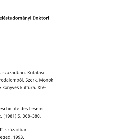
veléstudományi Doktori
. században. Kutatási
irodalomból. Szerk. Monok
 könyves kultúra. XIV–
geschichte des Lesens.
, (1981):5. 368–380.
II. században.
eged, 1993.