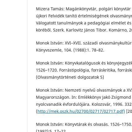
Mizera Tamás: Magánkönyvtár, polgári könyvtár 
újkori Felvidék tanító értelmiségének olvasmány
Válogatott tanulmányok a pedagógiai elmélet é
köréből. Szerk. Karlovitz János Tibor. Komárno, 2
Monok István: XVI–XVII. századi olvasmánykultú
Könyvszemle, 104. (1988):1. 78–82.
Monok István: Könyvkatalógusok és könyvjegyz
1526–1720. Forrástipológia, forráskritika, forrás
(Olvasmánytörténeti dolgozatok 5)
Monok István: Nemzeti nyelvű olvasmányok a XVI
Magyarországon. In: Emlékkönyv Jakó Zsigmond
nyolcvanadik évfordulójára. Kolozsvár, 1996. 33
(
http://mek.oszk.hu/02700/02717/02717.pdf)
[20
Monok István: Könyvtárak és olvasás. 1526–1750. 
(1997):5. 17–22.