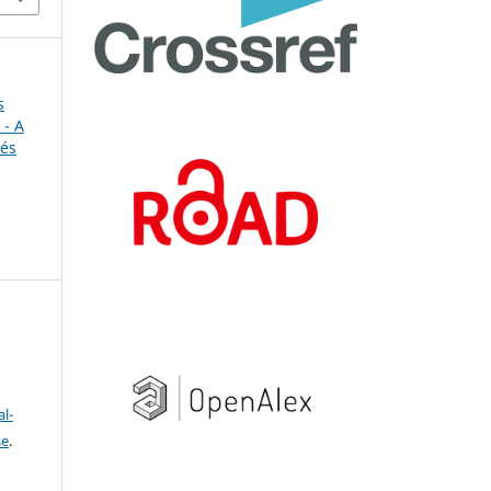
s
- A
 és
l-
se
.