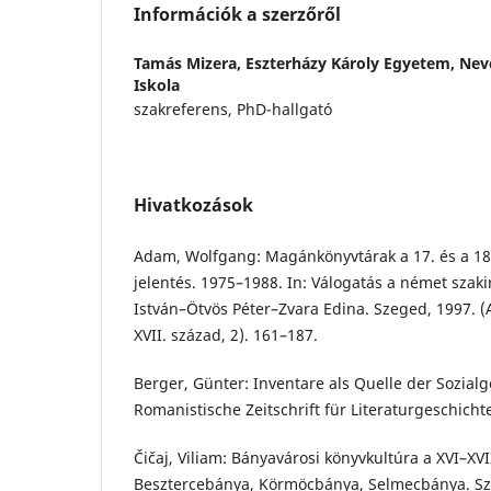
Információk a szerzőről
Tamás Mizera,
Eszterházy Károly Egyetem, Ne
Iskola
szakreferens, PhD-hallgató
Hivatkozások
Adam, Wolfgang: Magánkönyvtárak a 17. és a 18
jelentés. 1975–1988. In: Válogatás a német szak
István–Ötvös Péter–Zvara Edina. Szeged, 1997. (A
XVII. század, 2). 161–187.
Berger, Günter: Inventare als Quelle der Sozial
Romanistische Zeitschrift für Literaturgeschichte
Čičaj, Viliam: Bányavárosi könyvkultúra a XVI–XVI
Besztercebánya, Körmöcbánya, Selmecbánya. Sz