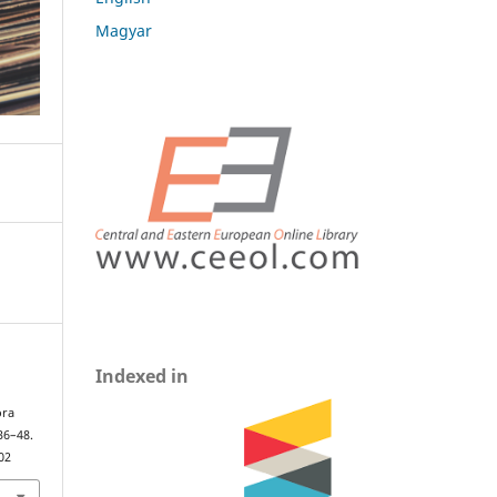
Magyar
Indexed in
ora
 36–48.
02