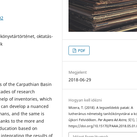
02
könyvtártörténet, oktatás-
ék
PDF
Megjelent
2018-06-29
s of the Carpathian Basin
cades of research
help of inventories, which
Hogyan kell idézni
e can develop a nuanced
Mizera, T. (2018). A legszelídebb patak: A
rmans, and the same is
lutheránus németség tanítókönyvtárai a k
újkori Felvidéken.
Per Aspera Ad Astra
,
5
(1),
 thanks to the more and
https://doi.org/10.15170/PAAA.2018.05.01.
education based on
integrating the results of
Idézet formátumok