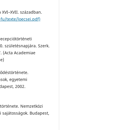
a XVI–XVII. században.
fu/texte/loecsei.pdf)
ecepciótörténeti
0. születésnapjára. Szerk.
7. (Acta Academiae
ae)
ődéstörténete.
ások, egyetemi
dapest, 2002.
örténete. Nemzetközi
i sajátosságok. Budapest,