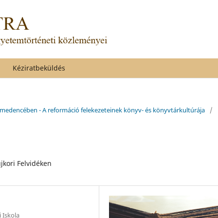
Kéziratbeküldés
-medencében - A reformáció felekezeteinek könyv- és könyvtárkultúrája
/
jkori Felvidéken
 Iskola