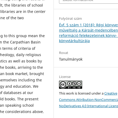
t, the libraries of school
libraries are in the center
ine of the two
Folyóirat szám
Évf. 5 szám 1 (2018): Régi könyve
műveltség a Kárpát-medencében 
reformáció felekezeteinek könyv-
g to this group mean the
könyvtárkultúrája
 in the Carpathian Basin
 terms of criteria of
Rovat
heology, daily religious
Tanulmányok
stics as well as books by
he books, arriving to the
man book market, brought
License
hemselves including the
ogy and education. We
f databases at our
This work is licensed under a
Creative
old books. The present
Commons Attribution-NonCommercia
man speaking school
NoDerivatives 4.0 International Licen
the considerations above.