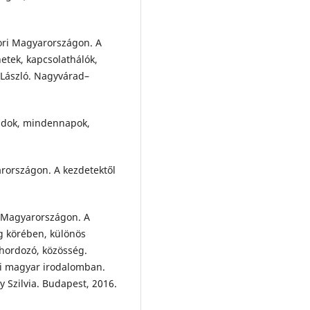
kori Magyarországon. A
netek, kapcsolathálók,
 László. Nagyvárad–
zadok, mindennapok,
rországon. A kezdetektől
i Magyarországon. A
g körében, különös
 hordozó, közösség.
i magyar irodalomban.
 Szilvia. Budapest, 2016.