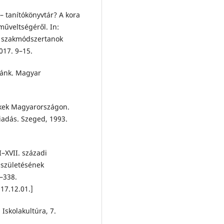
– tanítókönyvtár? A kora
műveltségéről. In:
s szakmódszertanok
017. 9–15.
ránk. Magyar
ékek Magyarországon.
kiadás. Szeged, 1993.
–XVII. századi
 születésének
2–338.
17.12.01.]
Iskolakultúra, 7.