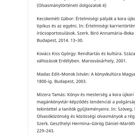
(Olvasmánytörténeti dolgozatok 4)
Kecskeméti Gábor: Értelmiségi pályák a kora új
tipikus és az egyéni. In: Értelmiségi karriertörté
írócsoportosulások. Szerk. Biró Annamária–Boka
Budapest, 2014. 13–30.
Kovács Kiss György: Rendtartás és kultúra. Szá
változások Erdélyben. Marosvásárhely, 2001.
Madas Edit–Monok István: A könyvkultúra Magya
1800-ig. Budapest, 2003.
Mizera Tamás: Könyv és mesterség a kora újkor
magánkönyvtár-képződés tendenciái a polgársá
tekintettel a tanítók gyűjteményeire. In: Szöveg,
Olvasóközönség és közösségi olvasmányok a rég
Szerk. Geszthelyi Hermina–Görög Dániel–Maróthy
229–243.