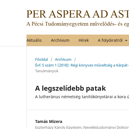
Aktuális
Archívum
Hírek
A folyóiratról
Főoldal
/
Archívum
/
Évf. 5 szám 1 (2018): Régi könyves műveltség a Kárpát
Tanulmányok
A legszelídebb patak
A lutheránus németség tanítókönyvtárai a kora ú
Tamás Mizera
Eszterházy Károly Egyetem, Neveléstudományi Doktori