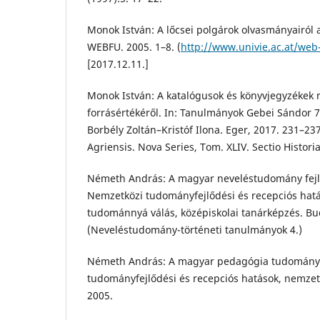
Monok István: A lőcsei polgárok olvasmányairól 
WEBFU. 2005. 1–8. (
http://www.univie.ac.at/web-
[2017.12.11.]
Monok István: A katalógusok és könyvjegyzékek r
forrásértékéről. In: Tanulmányok Gebei Sándor 7
Borbély Zoltán–Kristóf Ilona. Eger, 2017. 231–23
Agriensis. Nova Series, Tom. XLIV. Sectio Histori
Németh András: A magyar neveléstudomány fejl
Nemzetközi tudományfejlődési és recepciós hat
tudománnyá válás, középiskolai tanárképzés. Bu
(Neveléstudomány-történeti tanulmányok 4.)
Németh András: A magyar pedagógia tudományt
tudományfejlődési és recepciós hatások, nemzet
2005.