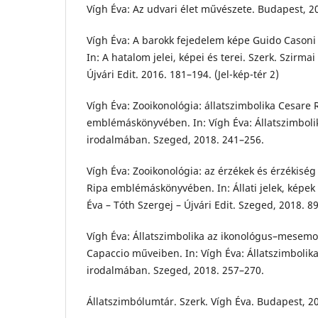
Vígh Éva: Az udvari élet művészete. Budapest, 2
Vígh Éva: A barokk fejedelem képe Guido Casoni
In: A hatalom jelei, képei és terei. Szerk. Szirmai
Újvári Edit. 2016. 181–194. (Jel-kép-tér 2)
Vígh Éva: Zooikonológia: állatszimbolika Cesare 
emblémáskönyvében. In: Vígh Éva: Állatszimbolika
irodalmában. Szeged, 2018. 241–256.
Vígh Éva: Zooikonológia: az érzékek és érzékiség
Ripa emblémáskönyvében. In: Állati jelek, képek é
Éva – Tóth Szergej – Újvári Edit. Szeged, 2018. 89
Vígh Éva: Állatszimbolika az ikonológus–mesemo
Capaccio műveiben. In: Vígh Éva: Állatszimbolika 
irodalmában. Szeged, 2018. 257–270.
Állatszimbólumtár. Szerk. Vígh Éva. Budapest, 2