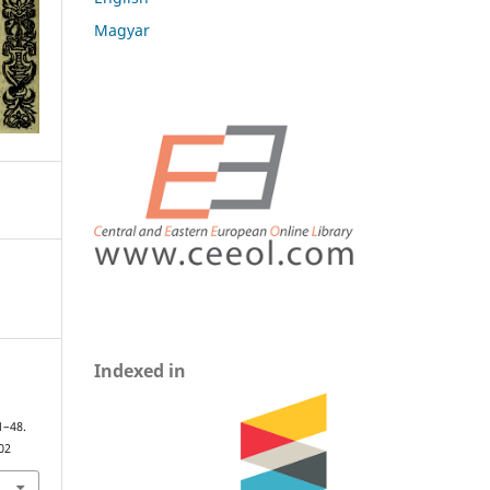
Magyar
Indexed in
1–48.
02