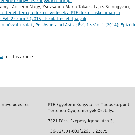
eteinek könyv- és könyvtárkultúrája
ényi, Adrienn Nagy, Zsuzsanna Mária Takács, Lajos Somogyvári,
örténeti témájú doktori védések a PTE doktori iskoláiban, a
 Évf. 2 szám 2 (2015): Iskolák és életpályák
m névváltozatai
,
Per Aspera ad Astra: Évf. 1 szám 1 (2014): Epizód
sa
for this article.
 művelődés- és
PTE Egyetemi Könyvtár és Tudásközpont –
Történeti Gyűjtemények Osztálya
7621 Pécs, Szepesy Ignác utca 3.
+36-72/501-600/22651, 22675