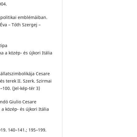
004.
 politikai emblémáiban.
 Éva – Tóth Szergej –
Ripa
 a közép- és újkori Itália
 állatszimbolikája Cesare
s terek II. Szerk. Szirmai
–100. (Jel-kép-tér 3)
ndó Giulio Cesare
a közép- és újkori Itália
019. 140–141.; 195–199.