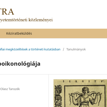
Kéziratbeküldés
áfiai megközelítések a történeti kutatásban
/
Tanulmányok
ooikonológiája
Olasz Tanszék