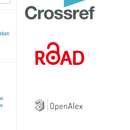
ásban
l-
se
.