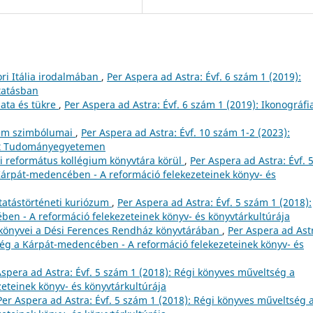
ori Itália irodalmában
,
Per Aspera ad Astra: Évf. 6 szám 1 (2019):
utatásban
mata és tükre
,
Per Aspera ad Astra: Évf. 6 szám 1 (2019): Ikonográfi
em szimbólumai
,
Per Aspera ad Astra: Évf. 10 szám 1-2 (2023):
bet Tudományegyetemen
i református kollégium könyvtára körül
,
Per Aspera ad Astra: Évf. 
Kárpát-medencében - A reformáció felekezeteinek könyv- és
tatástörténeti kuriózum
,
Per Aspera ad Astra: Évf. 5 szám 1 (2018):
en - A reformáció felekezeteinek könyv- és könyvtárkultúrája
 könyvei a Dési Ferences Rendház könyvtárában
,
Per Aspera ad Ast
ség a Kárpát-medencében - A reformáció felekezeteinek könyv- és
Aspera ad Astra: Évf. 5 szám 1 (2018): Régi könyves műveltség a
eteinek könyv- és könyvtárkultúrája
Per Aspera ad Astra: Évf. 5 szám 1 (2018): Régi könyves műveltség 