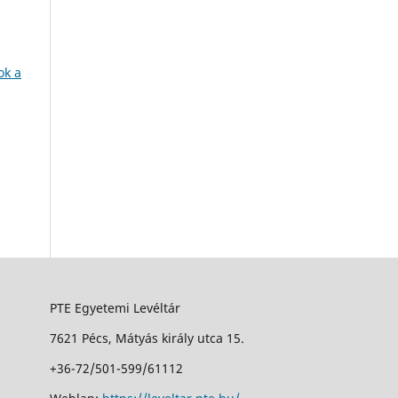
ok a
PTE Egyetemi Levéltár
7621 Pécs, Mátyás király utca 15.
+36-72/501-599/61112