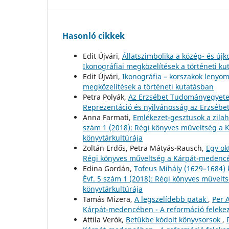
Hasonló cikkek
Edit Újvári,
Állatszimbolika a közép- és újk
Ikonográfiai megközelítések a történeti k
Edit Újvári,
Ikonográfia – korszakok lenyo
megközelítések a történeti kutatásban
Petra Polyák,
Az Erzsébet Tudományegyet
Reprezentáció és nyilvánosság az Erzsé
Anna Farmati,
Emlékezet-gesztusok a zilah
szám 1 (2018): Régi könyves műveltség a 
könyvtárkultúrája
Zoltán Erdős, Petra Mátyás-Rausch,
Egy ok
Régi könyves műveltség a Kárpát-medencéb
Edina Gordán,
Tofeus Mihály (1629–1684)
Évf. 5 szám 1 (2018): Régi könyves művelt
könyvtárkultúrája
Tamás Mizera,
A legszelídebb patak
,
Per 
Kárpát-medencében - A reformáció felekez
Attila Verók,
Betűkbe kódolt könyvsorsok
,