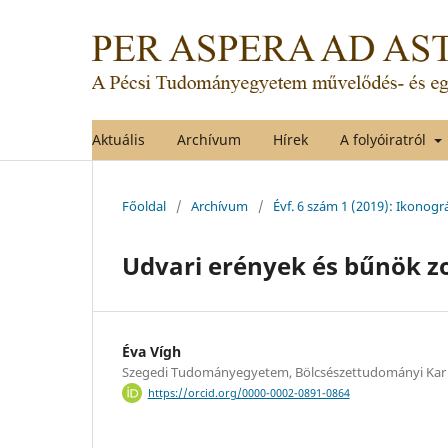
Aktuális
Archívum
Hírek
A folyóiratról
Főoldal
/
Archívum
/
Évf. 6 szám 1 (2019): Ikonogr
Udvari erények és bűnök z
Éva Vígh
Szegedi Tudományegyetem, Bölcsészettudományi Kar 
https://orcid.org/0000-0002-0891-0864