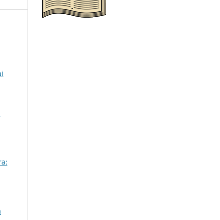
ai
5
ra:
a