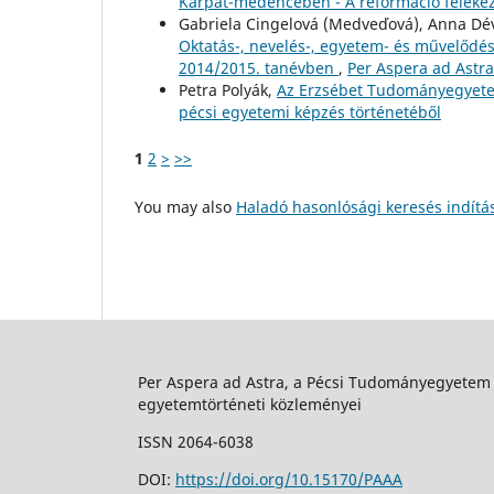
Kárpát-medencében - A reformáció felekez
Gabriela Cingelová (Medveďová), Anna Dév
Oktatás-, nevelés-, egyetem- és művelődést
2014/2015. tanévben
,
Per Aspera ad Astra:
Petra Polyák,
Az Erzsébet Tudományegyete
pécsi egyetemi képzés történetéből
1
2
>
>>
You may also
Haladó hasonlósági keresés indítá
Per Aspera ad Astra, a Pécsi Tudományegyetem
egyetemtörténeti közleményei
ISSN 2064-6038
DOI:
https://doi.org/10.15170/PAAA