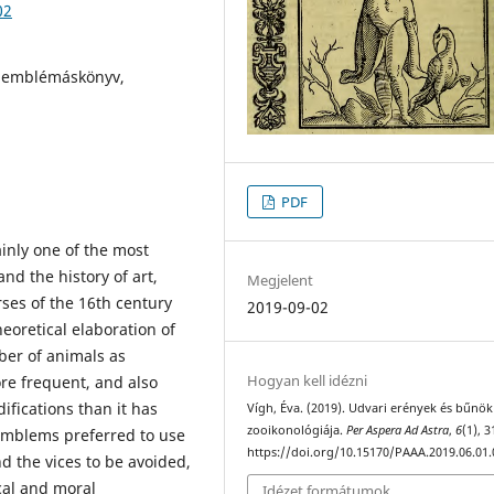
02
, emblémáskönyv,
PDF
ainly one of the most
nd the history of art,
Megjelent
rses of the 16th century
2019-09-02
eoretical elaboration of
ber of animals as
Hogyan kell idézni
e frequent, and also
fications than it has
Vígh, Éva. (2019). Udvari erények és bűnök
zooikonológiája.
Per Aspera Ad Astra
,
6
(1), 3
emblems preferred to use
https://doi.org/10.15170/PAAA.2019.06.01.
nd the vices to be avoided,
cal and moral
Idézet formátumok