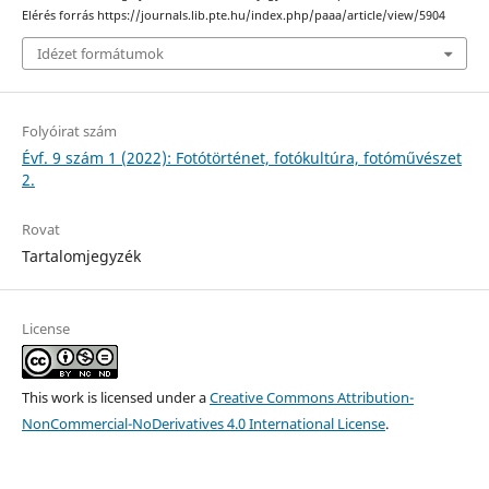
Elérés forrás https://journals.lib.pte.hu/index.php/paaa/article/view/5904
Idézet formátumok
Folyóirat szám
Évf. 9 szám 1 (2022): Fotótörténet, fotókultúra, fotóművészet
2.
Rovat
Tartalomjegyzék
License
This work is licensed under a
Creative Commons Attribution-
NonCommercial-NoDerivatives 4.0 International License
.