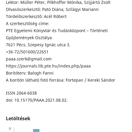
Lektor: Müller Péter, Pilkhoffer Mónika, Szijjártó Zsolt
Olvasószerkesztő: Pató Diána, Szilágyi Mariann
Tördelőszerkesztő: Acél Róbert
A szerkesztőség címe:
PTE Egyetemi Könyvtár és Tudásközpont – Történeti
Gyűjtemények Osztálya
7621 Pécs, Szepesy Ignác utca 3.
+36-72/501600/22651
paaa.szerk@gmail.com
https://journals.lib.pte.hu/index.php/paaa
Borítóterv: Balogh Fanni
A borítón látható fotó forrása: Fortepan / Kereki Sándor
ISSN 2064-6038
doi: 10.15170/PAAA.2021.08.02.
Letöltések