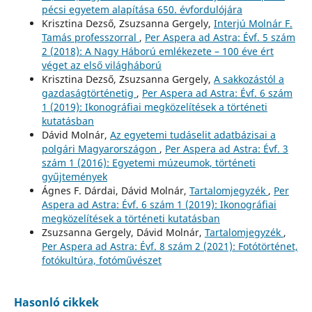
pécsi egyetem alapítása 650. évfordulójára
Krisztina Dezső, Zsuzsanna Gergely,
Interjú Molnár F.
Tamás professzorral
,
Per Aspera ad Astra: Évf. 5 szám
2 (2018): A Nagy Háború emlékezete – 100 éve ért
véget az első világháború
Krisztina Dezső, Zsuzsanna Gergely,
A sakkozástól a
gazdaságtörténetig
,
Per Aspera ad Astra: Évf. 6 szám
1 (2019): Ikonográfiai megközelítések a történeti
kutatásban
Dávid Molnár,
Az egyetemi tudáselit adatbázisai a
polgári Magyarországon
,
Per Aspera ad Astra: Évf. 3
szám 1 (2016): Egyetemi múzeumok, történeti
gyűjtemények
Ágnes F. Dárdai, Dávid Molnár,
Tartalomjegyzék
,
Per
Aspera ad Astra: Évf. 6 szám 1 (2019): Ikonográfiai
megközelítések a történeti kutatásban
Zsuzsanna Gergely, Dávid Molnár,
Tartalomjegyzék
,
Per Aspera ad Astra: Évf. 8 szám 2 (2021): Fotótörténet,
fotókultúra, fotóművészet
Hasonló cikkek