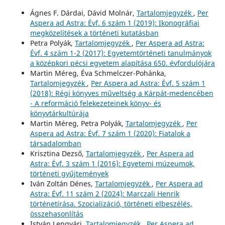
Ágnes F. Dárdai, Dávid Molnár,
Tartalomjegyzék
,
Per
Aspera ad Astra: Évf. 6 szám 1 (2019): Ikonográfiai
megközelítések a történeti kutatásban
Petra Polyák,
Tartalomjegyzék
,
Per Aspera ad Astra:
Évf. 4 szám 1-2 (2017): Egyetemtörténeti tanulmányok
a középkori pécsi egyetem alapítása 650. évfordulójára
Martin Méreg, Éva Schmelczer-Pohánka,
Tartalomjegyzék
,
Per Aspera ad Astra: Évf. 5 szám 1
(2018): Régi könyves műveltség a Kárpát-medencében
- A reformáció felekezeteinek könyv- és
könyvtárkultúrája
Martin Méreg, Petra Polyák,
Tartalomjegyzék
,
Per
Aspera ad Astra: Évf. 7 szám 1 (2020): Fiatalok a
társadalomban
Krisztina Dezső,
Tartalomjegyzék
,
Per Aspera ad
Astra: Évf. 3 szám 1 (2016): Egyetemi múzeumok,
történeti gyűjtemények
Iván Zoltán Dénes,
Tartalomjegyzék
,
Per Aspera ad
Astra: Évf. 11 szám 2 (2024): Marczali Henrik
történetírása. Szocializáció, történeti elbeszélés,
összehasonlítás
István Lengvári,
Tartalomjegyzék
,
Per Aspera ad