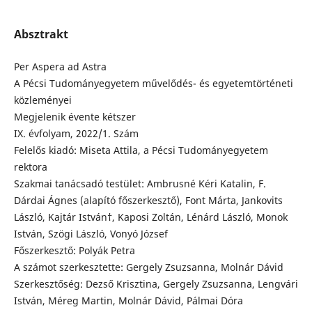
Absztrakt
Per Aspera ad Astra
A Pécsi Tudományegyetem művelődés- és egyetemtörténeti
közleményei
Megjelenik évente kétszer
IX. évfolyam, 2022/1. Szám
Felelős kiadó: Miseta Attila, a Pécsi Tudományegyetem
rektora
Szakmai tanácsadó testület: Ambrusné Kéri Katalin, F.
Dárdai Ágnes (alapító főszerkesztő), Font Márta, Jankovits
László, Kajtár István†, Kaposi Zoltán, Lénárd László, Monok
István, Szögi László, Vonyó József
Főszerkesztő: Polyák Petra
A számot szerkesztette: Gergely Zsuzsanna, Molnár Dávid
Szerkesztőség: Dezső Krisztina, Gergely Zsuzsanna, Lengvári
István, Méreg Martin, Molnár Dávid, Pálmai Dóra