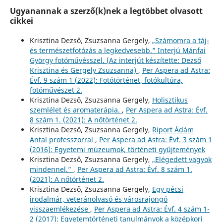
Ugyanannak a szerző(k)nek a legtöbbet olvasott
cikkei
Krisztina Dezső, Zsuzsanna Gergely,
„Számomra a táj-
és természetfotózás a legkedvesebb.” Interjú Mánfai
György fotóművésszel. (Az interjút készítette: Dezső
Krisztina és Gergely Zsuzsanna)
,
Per Aspera ad Astra:
Évf. 9 szám 1 (2022): Fotótörténet, fotókultúra,
fotóművészet 2.
Krisztina Dezső, Zsuzsanna Gergely,
Holisztikus
szemlélet és aromaterápia.
,
Per Aspera ad Astra: Évf.
8 szám 1. (2021): A nőtörténet 2.
Krisztina Dezső, Zsuzsanna Gergely,
Riport Ádám
Antal professzorral
,
Per Aspera ad Astra: Évf. 3 szám 1
(2016): Egyetemi múzeumok, történeti gyűjtemények
Krisztina Dezső, Zsuzsanna Gergely,
„Elégedett vagyok
mindennel.”
,
Per Aspera ad Astra: Évf. 8 szám 1.
(2021): A nőtörténet 2.
Krisztina Dezső, Zsuzsanna Gergely,
Egy pécsi
irodalmár, veteránolvasó és városrajongó
visszaemlékezése
,
Per Aspera ad Astra: Évf. 4 szám 1-
2 (2017): Egyetemtörténeti tanulmányok a középkori