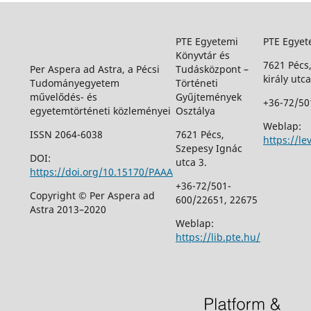
PTE Egyetemi
PTE Egyet
Könyvtár és
7621 Pécs
Per Aspera ad Astra, a Pécsi
Tudásközpont –
király utca
Tudományegyetem
Történeti
művelődés- és
Gyűjtemények
+36-72/50
egyetemtörténeti közleményei
Osztálya
Weblap:
ISSN 2064-6038
7621 Pécs,
https://le
Szepesy Ignác
DOI:
utca 3.
https://doi.org/10.15170/PAAA
+36-72/501-
Copyright © Per Aspera ad
600/22651, 22675
Astra 2013–2020
Weblap:
https://lib.pte.hu/