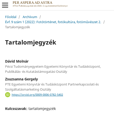
Főoldal
/
Archívum
/
Évf. 9 szám 1 (2022): Fotótörténet, fotókultúra, fotóművészet 2.
/
Tartalomjegyzék
Tartalomjegyzék
Dávid Molnár
Pécsi Tudományegyetem Egyetemi Könyvtár és Tudásközpont,
Publikálás- és Kutatástámogatási Osztály
Zsuzsanna Gergely
PTE Egyetemi Könyvtár és Tudásközpont Partnerkapcsolati és
Szolgáltatásmarketing Osztály
https://orcid.org/0009-0006-0782-5402
Kulcsszavak:
tartalomjegyzék