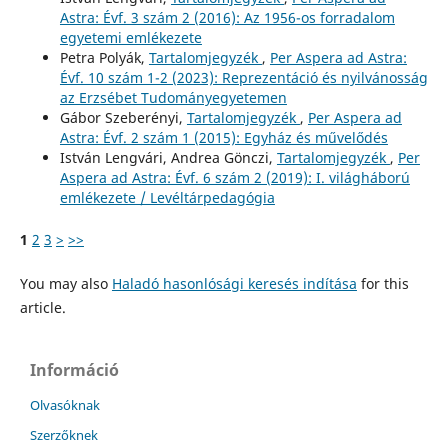
Astra: Évf. 3 szám 2 (2016): Az 1956-os forradalom
egyetemi emlékezete
Petra Polyák,
Tartalomjegyzék
,
Per Aspera ad Astra:
Évf. 10 szám 1-2 (2023): Reprezentáció és nyilvánosság
az Erzsébet Tudományegyetemen
Gábor Szeberényi,
Tartalomjegyzék
,
Per Aspera ad
Astra: Évf. 2 szám 1 (2015): Egyház és művelődés
István Lengvári, Andrea Gönczi,
Tartalomjegyzék
,
Per
Aspera ad Astra: Évf. 6 szám 2 (2019): I. világháború
emlékezete / Levéltárpedagógia
1
2
3
>
>>
You may also
Haladó hasonlósági keresés indítása
for this
article.
Információ
Olvasóknak
Szerzőknek