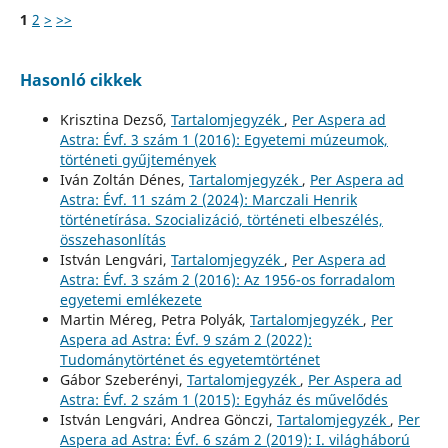
1
2
>
>>
Hasonló cikkek
Krisztina Dezső,
Tartalomjegyzék
,
Per Aspera ad
Astra: Évf. 3 szám 1 (2016): Egyetemi múzeumok,
történeti gyűjtemények
Iván Zoltán Dénes,
Tartalomjegyzék
,
Per Aspera ad
Astra: Évf. 11 szám 2 (2024): Marczali Henrik
történetírása. Szocializáció, történeti elbeszélés,
összehasonlítás
István Lengvári,
Tartalomjegyzék
,
Per Aspera ad
Astra: Évf. 3 szám 2 (2016): Az 1956-os forradalom
egyetemi emlékezete
Martin Méreg, Petra Polyák,
Tartalomjegyzék
,
Per
Aspera ad Astra: Évf. 9 szám 2 (2022):
Tudománytörténet és egyetemtörténet
Gábor Szeberényi,
Tartalomjegyzék
,
Per Aspera ad
Astra: Évf. 2 szám 1 (2015): Egyház és művelődés
István Lengvári, Andrea Gönczi,
Tartalomjegyzék
,
Per
Aspera ad Astra: Évf. 6 szám 2 (2019): I. világháború