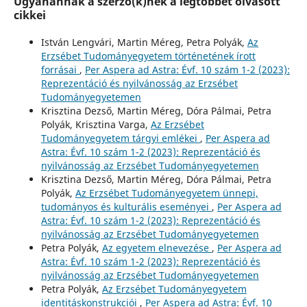
Ugyanannak a szerző(k)nek a legtöbbet olvasott
cikkei
István Lengvári, Martin Méreg, Petra Polyák,
Az
Erzsébet Tudományegyetem történetének írott
forrásai
,
Per Aspera ad Astra: Évf. 10 szám 1-2 (2023):
Reprezentáció és nyilvánosság az Erzsébet
Tudományegyetemen
Krisztina Dezső, Martin Méreg, Dóra Pálmai, Petra
Polyák, Krisztina Varga,
Az Erzsébet
Tudományegyetem tárgyi emlékei
,
Per Aspera ad
Astra: Évf. 10 szám 1-2 (2023): Reprezentáció és
nyilvánosság az Erzsébet Tudományegyetemen
Krisztina Dezső, Martin Méreg, Dóra Pálmai, Petra
Polyák,
Az Erzsébet Tudományegyetem ünnepi,
tudományos és kulturális eseményei
,
Per Aspera ad
Astra: Évf. 10 szám 1-2 (2023): Reprezentáció és
nyilvánosság az Erzsébet Tudományegyetemen
Petra Polyák,
Az egyetem elnevezése
,
Per Aspera ad
Astra: Évf. 10 szám 1-2 (2023): Reprezentáció és
nyilvánosság az Erzsébet Tudományegyetemen
Petra Polyák,
Az Erzsébet Tudományegyetem
identitáskonstrukciói
,
Per Aspera ad Astra: Évf. 10