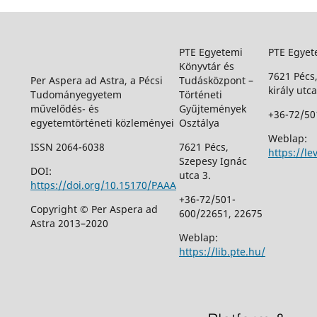
PTE Egyetemi
PTE Egyet
Könyvtár és
7621 Pécs
Per Aspera ad Astra, a Pécsi
Tudásközpont –
király utca
Tudományegyetem
Történeti
művelődés- és
Gyűjtemények
+36-72/50
egyetemtörténeti közleményei
Osztálya
Weblap:
ISSN 2064-6038
7621 Pécs,
https://le
Szepesy Ignác
DOI:
utca 3.
https://doi.org/10.15170/PAAA
+36-72/501-
Copyright © Per Aspera ad
600/22651, 22675
Astra 2013–2020
Weblap:
https://lib.pte.hu/