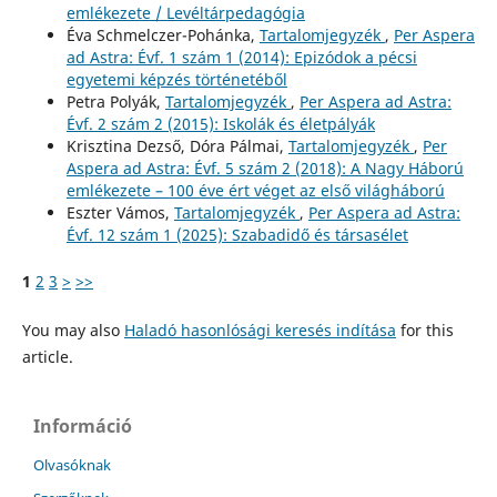
emlékezete / Levéltárpedagógia
Éva Schmelczer-Pohánka,
Tartalomjegyzék
,
Per Aspera
ad Astra: Évf. 1 szám 1 (2014): Epizódok a pécsi
egyetemi képzés történetéből
Petra Polyák,
Tartalomjegyzék
,
Per Aspera ad Astra:
Évf. 2 szám 2 (2015): Iskolák és életpályák
Krisztina Dezső, Dóra Pálmai,
Tartalomjegyzék
,
Per
Aspera ad Astra: Évf. 5 szám 2 (2018): A Nagy Háború
emlékezete – 100 éve ért véget az első világháború
Eszter Vámos,
Tartalomjegyzék
,
Per Aspera ad Astra:
Évf. 12 szám 1 (2025): Szabadidő és társasélet
1
2
3
>
>>
You may also
Haladó hasonlósági keresés indítása
for this
article.
Információ
Olvasóknak