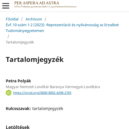
Főoldal
/
Archívum
/
Évf. 10 szám 1-2 (2023): Reprezentáció és nyilvánosság az Erzsébet
Tudományegyetemen
/
Tartalomjegyzék
Tartalomjegyzék
Petra Polyák
Magyar Nemzeti Levéltár Baranya Vármegyei Levéltára
https://orcid.org/0000-0002-4298-2765
Kulcsszavak:
tartalomjegyzék
Letöltések