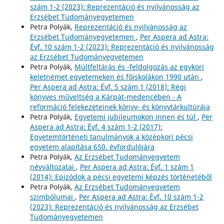
szám 1-2 (2023): Reprezentáció és nyilvánosság az
Erzsébet Tudományegyetemen
Petra Polyák,
Reprezentáció és nyilvánosság az
Erzsébet Tudományegyetemen
,
Per Aspera ad Astra:
Évf. 10 szám 1-2 (2023): Reprezentáció és nyilvánosság
az Erzsébet Tudományegyetemen
Petra Polyák,
Múltfeltárás és -feldolgozás az egykori
keletnémet egyetemeken és főiskolákon 1990 után
,
Per Aspera ad Astra: Évf. 5 szám 1 (2018): Régi
könyves műveltség a Kárpát-medencében - A
reformáció felekezeteinek könyv- és könyvtárkultúrája
Petra Polyák,
Egyetemi jubileumokon innen és túl
,
Per
Aspera ad Astra: Évf. 4 szám 1-2 (2017):
Egyetemtörténeti tanulmányok a középkori pécsi
egyetem alapítása 650. évfordulójára
Petra Polyák,
Az Erzsébet Tudományegyetem
névváltozatai
,
Per Aspera ad Astra: Évf. 1 szám 1
(2014): Epizódok a pécsi egyetemi képzés történetéből
Petra Polyák,
Az Erzsébet Tudományegyetem
szimbólumai
,
Per Aspera ad Astra: Évf. 10 szám 1-2
(2023): Reprezentáció és nyilvánosság az Erzsébet
Tudományegyetemen