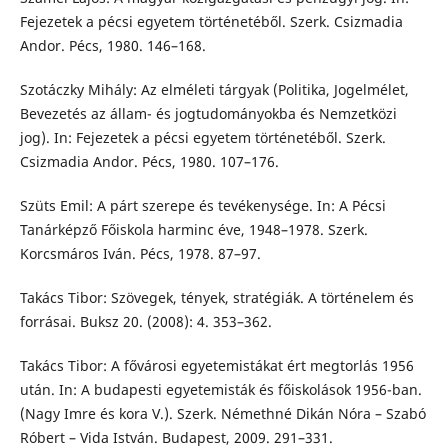
Fejezetek a pécsi egyetem történetéből. Szerk. Csizmadia
Andor. Pécs, 1980. 146–168.
Szotáczky Mihály: Az elméleti tárgyak (Politika, Jogelmélet,
Bevezetés az állam- és jogtudományokba és Nemzetközi
jog). In: Fejezetek a pécsi egyetem történetéből. Szerk.
Csizmadia Andor. Pécs, 1980. 107–176.
Szüts Emil: A párt szerepe és tevékenysége. In: A Pécsi
Tanárképző Főiskola harminc éve, 1948–1978. Szerk.
Korcsmáros Iván. Pécs, 1978. 87–97.
Takács Tibor: Szövegek, tények, stratégiák. A történelem és
forrásai. Buksz 20. (2008): 4. 353–362.
Takács Tibor: A fővárosi egyetemistákat ért megtorlás 1956
után. In: A budapesti egyetemisták és főiskolások 1956-ban.
(Nagy Imre és kora V.). Szerk. Némethné Dikán Nóra – Szabó
Róbert – Vida István. Budapest, 2009. 291–331.