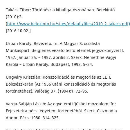
Takács Tibor: Történész a kihallgatószobában. Betekintő
(2010):2.
(
http://www.betekinto.hu/sites/default/files/2010_2_takacs.pdf)
[2016.10.02.]
Urbán Károly: Bevezető. In: A Magyar Szocialista
Munkáspárt ideiglenes vezető testületeinek jegyzőkönyvei II.
1957. január 25. – 1957. április 2. Szerk. Némethné Vágyi
Karola – Urbán Károly. Budapest, 1993. 5–24.
Ungváry Krisztián: Konszolidáció és megtorlás az ELTE
Bölcsészkarán (Az 1956 utáni konszolidáció és megtorlás
történetéhez). Valóság 37. (1994):1. 72–95.
Varga-Sabján László: Az egyetemi ifjúsági mozgalom. In:
Fejezetek a pécsi egyetem történetéből. Szerk. Csizmadia
Andor. Pécs, 1980. 314–325.