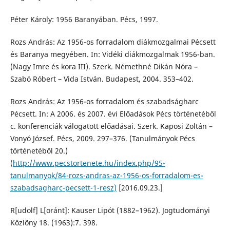
Péter Károly: 1956 Baranyában. Pécs, 1997.
Rozs András: Az 1956-os forradalom diákmozgalmai Pécsett
és Baranya megyében. In: Vidéki diákmozgalmak 1956-ban.
(Nagy Imre és kora III). Szerk. Némethné Dikán Nóra –
Szabó Róbert – Vida István. Budapest, 2004. 353–402.
Rozs András: Az 1956-os forradalom és szabadságharc
Pécsett. In: A 2006. és 2007. évi Előadások Pécs történetéből
c. konferenciák válogatott előadásai. Szerk. Kaposi Zoltán –
Vonyó József. Pécs, 2009. 297–376. (Tanulmányok Pécs
történetéből 20.)
(
http://www.pecstortenete.hu/index.php/95-
tanulmanyok/84-rozs-andras-az-1956-os-forradalom-es-
szabadsagharc-pecsett-1-resz)
[2016.09.23.]
R[udolf] L[oránt]: Kauser Lipót (1882–1962). Jogtudományi
Közlöny 18. (1963):7. 398.