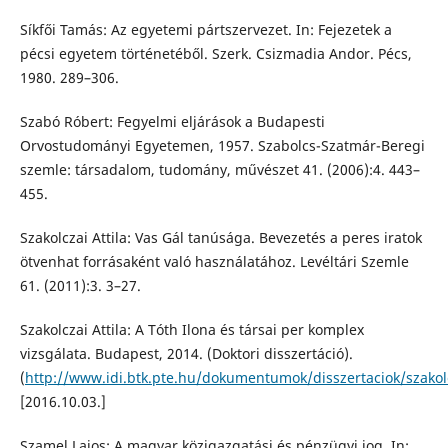
Síkfői Tamás: Az egyetemi pártszervezet. In: Fejezetek a
pécsi egyetem történetéből. Szerk. Csizmadia Andor. Pécs,
1980. 289–306.
Szabó Róbert: Fegyelmi eljárások a Budapesti
Orvostudományi Egyetemen, 1957. Szabolcs-Szatmár-Beregi
szemle: társadalom, tudomány, művészet 41. (2006):4. 443–
455.
Szakolczai Attila: Vas Gál tanúsága. Bevezetés a peres iratok
ötvenhat forrásaként való használatához. Levéltári Szemle
61. (2011):3. 3–27.
Szakolczai Attila: A Tóth Ilona és társai per komplex
vizsgálata. Budapest, 2014. (Doktori disszertáció).
(
http://www.idi.btk.pte.hu/dokumentumok/disszertaciok/szakolc
[2016.10.03.]
Szamel Lajos: A magyar közigazgatási és pénzügyi jog. In: