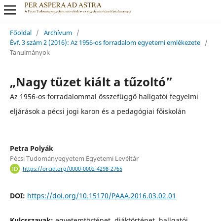
Főoldal
/
Archívum
/
Évf. 3 szám 2 (2016): Az 1956-os forradalom egyetemi emlékezete
/
Tanulmányok
„Nagy tüzet kiált a tűzoltó”
Az 1956-os forradalommal összefüggő hallgatói fegyelmi
eljárások a pécsi jogi karon és a pedagógiai főiskolán
Petra Polyák
Pécsi Tudományegyetem Egyetemi Levéltár
https://orcid.org/0000-0002-4298-2765
DOI:
https://doi.org/10.15170/PAAA.2016.03.02.01
Kulcsszavak:
egyetemtörténet, diáktörténet, hallgatói