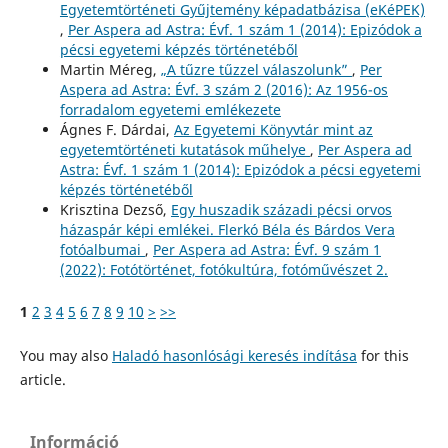
Egyetemtörténeti Gyűjtemény képadatbázisa (eKéPEK)
,
Per Aspera ad Astra: Évf. 1 szám 1 (2014): Epizódok a
pécsi egyetemi képzés történetéből
Martin Méreg,
„A tűzre tűzzel válaszolunk”
,
Per
Aspera ad Astra: Évf. 3 szám 2 (2016): Az 1956-os
forradalom egyetemi emlékezete
Ágnes F. Dárdai,
Az Egyetemi Könyvtár mint az
egyetemtörténeti kutatások műhelye
,
Per Aspera ad
Astra: Évf. 1 szám 1 (2014): Epizódok a pécsi egyetemi
képzés történetéből
Krisztina Dezső,
Egy huszadik századi pécsi orvos
házaspár képi emlékei. Flerkó Béla és Bárdos Vera
fotóalbumai
,
Per Aspera ad Astra: Évf. 9 szám 1
(2022): Fotótörténet, fotókultúra, fotóművészet 2.
1
2
3
4
5
6
7
8
9
10
>
>>
You may also
Haladó hasonlósági keresés indítása
for this
article.
Információ