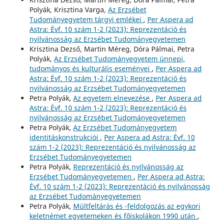
Polyák, Krisztina Varga,
Az Erzsébet
Tudományegyetem tárgyi emlékei
,
Per Aspera ad
Astra: Évf. 10 szám 1-2 (2023): Reprezentáció és
nyilvánosság az Erzsébet Tudományegyetemen
Krisztina Dezső, Martin Méreg, Dóra Pálmai, Petra
Polyák,
Az Erzsébet Tudományegyetem ünnepi,
tudományos és kulturális eseményei
,
Per Aspera ad
Astra: Évf. 10 szám 1-2 (2023): Reprezentáció és
nyilvánosság az Erzsébet Tudományegyetemen
Petra Polyák,
Az egyetem elnevezése
,
Per Aspera ad
Astra: Évf. 10 szám 1-2 (2023): Reprezentáció és
nyilvánosság az Erzsébet Tudományegyetemen
Petra Polyák,
Az Erzsébet Tudományegyetem
identitáskonstrukciói
,
Per Aspera ad Astra: Évf. 10
szám 1-2 (2023): Reprezentáció és nyilvánosság az
Erzsébet Tudományegyetemen
Petra Polyák,
Reprezentáció és nyilvánosság az
Erzsébet Tudományegyetemen
,
Per Aspera ad Astra:
Évf. 10 szám 1-2 (2023): Reprezentáció és nyilvánosság
az Erzsébet Tudományegyetemen
Petra Polyák,
Múltfeltárás és -feldolgozás az egykori
keletnémet egyetemeken és főiskolákon 1990 után
,