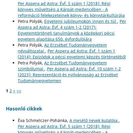
Per Aspera ad Astra: Évf. 5 szám 1 (2018): Régi
könyves műveltség a Kárpát-medencében - A
reformáció felekezeteinek könyv- és könyvtárkultúrája
Petra Polyák,
Egyetemi jubileumokon innen és túl
,
Per
Aspera ad Astra: Évf. 4 szám 1-2 (2017):
Egyetemtörténeti tanulmányok a középkori pécsi
egyetem alapítása 650. évfordulójára
Petra Polyák,
Az Erzsébet Tudományegyetem
névváltozatai
,
Per Aspera ad Astra: Évf. 1 szám 1
(2014): Epizódok a pécsi egyetemi képzés történetéből
Petra Polyák,
Az Erzsébet Tudományegyetem
szimbólumai
,
Per Aspera ad Astra: Évf. 10 szám 1-2
(2023): Reprezentáció és nyilvánosság az Erzsébet
Tudományegyetemen
1
2
>
>>
Hasonló cikkek
Éva Schmelczer-Pohánka,
A mesélő nevek kutatója
,
Per Aspera ad Astra: Évf. 5 szám 1 (2018): Régi
könyves műveltség a Kárpát-medencében - A