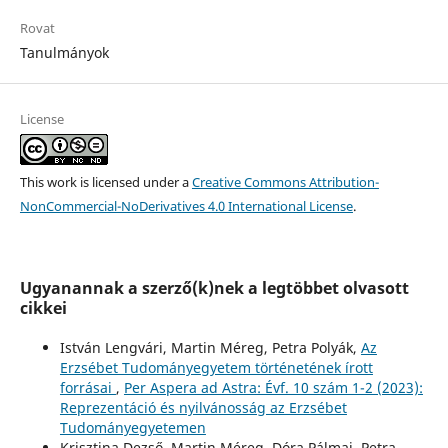
Rovat
Tanulmányok
License
This work is licensed under a
Creative Commons Attribution-
NonCommercial-NoDerivatives 4.0 International License
.
Ugyanannak a szerző(k)nek a legtöbbet olvasott
cikkei
István Lengvári, Martin Méreg, Petra Polyák,
Az
Erzsébet Tudományegyetem történetének írott
forrásai
,
Per Aspera ad Astra: Évf. 10 szám 1-2 (2023):
Reprezentáció és nyilvánosság az Erzsébet
Tudományegyetemen
Krisztina Dezső, Martin Méreg, Dóra Pálmai, Petra