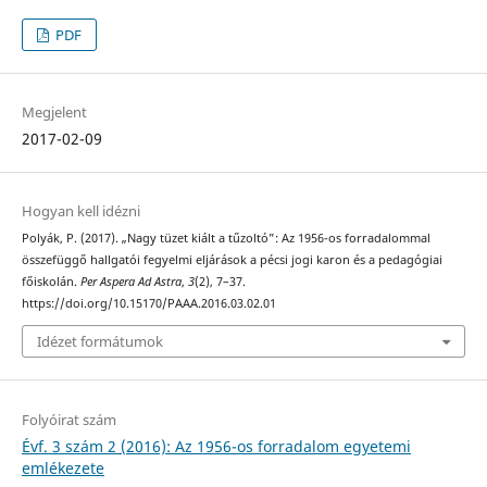
PDF
Megjelent
2017-02-09
Hogyan kell idézni
Polyák, P. (2017). „Nagy tüzet kiált a tűzoltó”: Az 1956-os forradalommal
összefüggő hallgatói fegyelmi eljárások a pécsi jogi karon és a pedagógiai
főiskolán.
Per Aspera Ad Astra
,
3
(2), 7–37.
https://doi.org/10.15170/PAAA.2016.03.02.01
Idézet formátumok
Folyóirat szám
Évf. 3 szám 2 (2016): Az 1956-os forradalom egyetemi
emlékezete