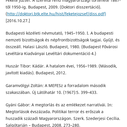
Fekete József: A szervita rend magyarországi története 1867-
től 1950-ig. Budapest, 2009. (Doktori disszertáció).
(
http://doktori.btk.elte.hu/hist/feketejozsef/diss.pdf)
[2016.10.27.]
Budapesti közéleti névmutató, 1945–1950. I. A budapesti
nemzeti bizottságok és népfrontbizottságok tagjai. Gyűjt. és
összeáll. Halasi László. Budapest, 1980. (Budapest Fővárosi
Levéltára Kiadványai Levéltári dokumentáció 4.)
Huszár Tibor: Kádár. A hatalom évei, 1956–1989. (Második,
javított kiadás). Budapest, 2012.
Garamvölgyi Zoltán: A MEFESz a forradalom második
szakaszában. Új Látóhatár 10. (1967):5. 399–433.
Gyáni Gábor: A megtorlás és az emlékezet narratívái. In:
Megtorlások évszázada. Politikai terror és erőszak a
huszadik századi Magyarországon. Szerk. Szederjesi Cecília.
Salgótarján – Budapest, 2008. 273–280.