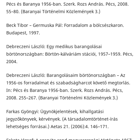
Pécs és Baranya 1956-ban. Szerk. Rozs András. Pécs, 2008.
55–80. (Baranyai Történelmi Közlemények 3.)
Beck Tibor – Germuska Pál: Forradalom a bölcsészkaron.
Budapest, 1997.
Debreczeni László: Egy medikus barangolásai
börtönországban: Börtön-kálváriám stációi, 1957–1959. Pécs,
2004.
Debreczeni László: Barangolásaim börtönországban – Az
1956-os forradalmat és szabadságharcot követő megtorlás.
In: Pécs és Baranya 1956-ban. Szerk. Rozs András. Pécs,
2008. 255–267. (Baranyai Történelmi Közlemények 3.)
Farkas Gyöngyi: Ügynökjelentések, kihallgatási
jegyzőkönyvek, kérvények. (A társadalomtörténet-írás
lehetséges forrásai.) Aetas 21. (2006):4. 146–171.