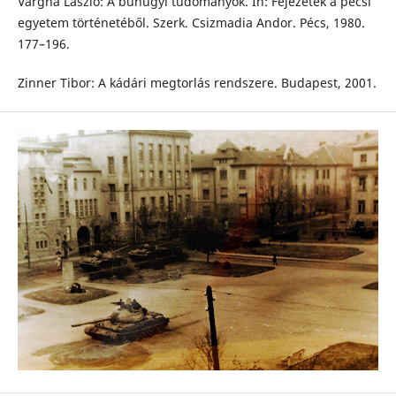
Vargha László: A bűnügyi tudományok. In: Fejezetek a pécsi
egyetem történetéből. Szerk. Csizmadia Andor. Pécs, 1980.
177–196.
Zinner Tibor: A kádári megtorlás rendszere. Budapest, 2001.