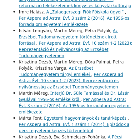
reformáció felekezeteinek könyv- és könyvtárkultúrája
Imre Halász,
A „Zalaegerszegi Fiók Főiskola ügyei”
,
Per Aspera ad Astra: Évf. 3 szám 2 (2016): Az 1956-os
forradalom egyetemi emlékezete
István Lengvári, Martin Méreg, Petra Polyák,
Az
Erzsébet Tudományegyetem történetének írott
forrásai
,
Per Aspera ad Astra: Évf. 10 szám 1-2 (2023):
Reprezentáció és nyilvánosság az Erzsébet
Tudományegyetemen
Krisztina Dezső, Martin Méreg, Dóra Pálmai, Petra
Polyák, Krisztina Varga,
Az Erzsébet
Tudományegyetem tárgyi emlékei
,
Per Aspera ad
Astra: Évf. 10 szám 1-2 (2023): Reprezentáció és
nyilvánosság az Erzsébet Tudományegyetemen
Martin Méreg,
Interjú Dr. Süle Tamással és Dr. Lázár
Gyulával 1956-os emlékeikről
,
Per Aspera ad Astra:
Évf. 3 szám 2 (2016): Az 1956-os forradalom egyetemi
emlékezete
Márta Font,
Egyetemi hagyományok és tanárképzés
,
Per Aspera ad Astra: Évf. 1 szám 1 (2014): Epizódok a
pécsi egyetemi képzés történetéből
Krisztina Dezső, Éva Schmelczer-Pohánka,
A Pécsi