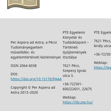
PTE Egyetemi
PTE Egyet
Könyvtár és
7621 Pécs
Per Aspera ad Astra, a Pécsi
Tudásközpont –
király utca
Tudományegyetem
Történeti
művelődés- és
Gyűjtemények
+36-72/50
egyetemtörténeti közleményei
Osztálya
Weblap:
ISSN 2064-6038
7621 Pécs,
https://le
Szepesy Ignác
DOI:
utca 3.
https://doi.org/10.15170/PAAA
+36-72/501-
Copyright © Per Aspera ad
600/22651, 22675
Astra 2013–2020
Weblap:
https://lib.pte.hu/