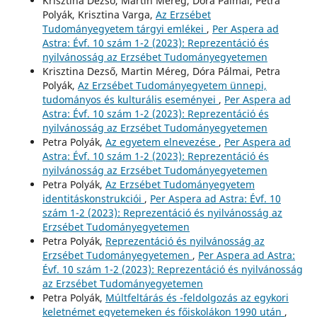
Krisztina Dezső, Martin Méreg, Dóra Pálmai, Petra
Polyák, Krisztina Varga,
Az Erzsébet
Tudományegyetem tárgyi emlékei
,
Per Aspera ad
Astra: Évf. 10 szám 1-2 (2023): Reprezentáció és
nyilvánosság az Erzsébet Tudományegyetemen
Krisztina Dezső, Martin Méreg, Dóra Pálmai, Petra
Polyák,
Az Erzsébet Tudományegyetem ünnepi,
tudományos és kulturális eseményei
,
Per Aspera ad
Astra: Évf. 10 szám 1-2 (2023): Reprezentáció és
nyilvánosság az Erzsébet Tudományegyetemen
Petra Polyák,
Az egyetem elnevezése
,
Per Aspera ad
Astra: Évf. 10 szám 1-2 (2023): Reprezentáció és
nyilvánosság az Erzsébet Tudományegyetemen
Petra Polyák,
Az Erzsébet Tudományegyetem
identitáskonstrukciói
,
Per Aspera ad Astra: Évf. 10
szám 1-2 (2023): Reprezentáció és nyilvánosság az
Erzsébet Tudományegyetemen
Petra Polyák,
Reprezentáció és nyilvánosság az
Erzsébet Tudományegyetemen
,
Per Aspera ad Astra:
Évf. 10 szám 1-2 (2023): Reprezentáció és nyilvánosság
az Erzsébet Tudományegyetemen
Petra Polyák,
Múltfeltárás és -feldolgozás az egykori
keletnémet egyetemeken és főiskolákon 1990 után
,