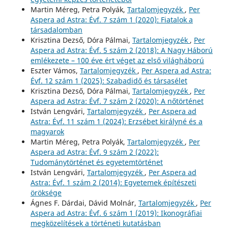
Martin Méreg, Petra Polyák,
Tartalomjegyzék
,
Per
Aspera ad Astra: Évf. 7 szám 1 (2020): Fiatalok a
társadalomban
Krisztina Dezső, Dóra Pálmai,
Tartalomjegyzék
,
Per
Aspera ad Astra: Évf. 5 szám 2 (2018): A Nagy Háború
emlékezete – 100 éve ért véget az első világháború
Eszter Vámos,
Tartalomjegyzék
,
Per Aspera ad Astra:
Évf. 12 szám 1 (2025): Szabadidő és társasélet
Krisztina Dezső, Dóra Pálmai,
Tartalomjegyzék
,
Per
Aspera ad Astra: Évf. 7 szám 2 (2020): A nőtörténet
István Lengvári,
Tartalomjegyzék
,
Per Aspera ad
Astra: Évf. 11 szám 1 (2024): Erzsébet királyné és a
magyarok
Martin Méreg, Petra Polyák,
Tartalomjegyzék
,
Per
Aspera ad Astra: Évf. 9 szám 2 (2022):
Tudománytörténet és egyetemtörténet
István Lengvári,
Tartalomjegyzék
,
Per Aspera ad
Astra: Évf. 1 szám 2 (2014): Egyetemek építészeti
öröksége
Ágnes F. Dárdai, Dávid Molnár,
Tartalomjegyzék
,
Per
Aspera ad Astra: Évf. 6 szám 1 (2019): Ikonográfiai
megközelítések a történeti kutatásban