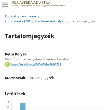
Főoldal
/
Archívum
/
Évf. 2 szám 2 (2015): Iskolák és életpályák
/
Tartalomjegyzék
Tartalomjegyzék
Petra Polyák
Pécsi Tudományegyetem Egyetemi Levéltár
https://orcid.org/0000-0002-4298-2765
Kulcsszavak:
tartalomjegyzék
Letöltések