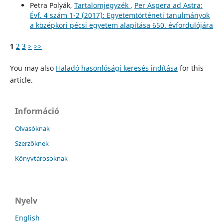
Petra Polyák,
Tartalomjegyzék
,
Per Aspera ad Astra:
Évf. 4 szám 1-2 (2017): Egyetemtörténeti tanulmányok
a középkori pécsi egyetem alapítása 650. évfordulójára
1
2
3
>
>>
You may also
Haladó hasonlósági keresés indítása
for this
article.
Információ
Olvasóknak
Szerzőknek
Könyvtárosoknak
Nyelv
English