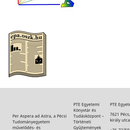
PTE Egyetemi
PTE Egyet
Könyvtár és
7621 Pécs
Per Aspera ad Astra, a Pécsi
Tudásközpont –
király utca
Tudományegyetem
Történeti
művelődés- és
Gyűjtemények
+36-72/50