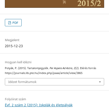
PDF
Megjelent
2015-12-23
Hogyan kell idézni
Polyák, P. (2015). Tartalomjegyzék.
Per Aspera Ad Astra
,
2
(2). Elérés forrás
https://journals.lib.pte.hu/index.php/paaa/article/view/3865
Idézet formátumok
Folyóirat szám
Évf. 2 szám 2 (2015): Iskolák és életpályák