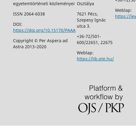
egyetemtörténeti közleményei
Osztálya
Weblap:
ISSN 2064-6038
7621 Pécs,
https://le
Szepesy Ignác
DOI:
utca 3.
https://doi.org/10.15170/PAAA
+36-72/501-
Copyright © Per Aspera ad
600/22651, 22675
Astra 2013–2020
Weblap:
https://lib.pte.hu/