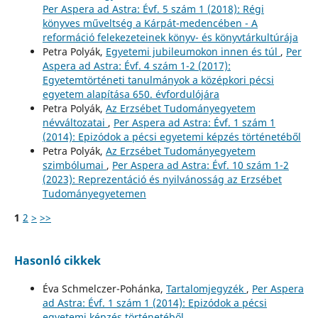
Per Aspera ad Astra: Évf. 5 szám 1 (2018): Régi
könyves műveltség a Kárpát-medencében - A
reformáció felekezeteinek könyv- és könyvtárkultúrája
Petra Polyák,
Egyetemi jubileumokon innen és túl
,
Per
Aspera ad Astra: Évf. 4 szám 1-2 (2017):
Egyetemtörténeti tanulmányok a középkori pécsi
egyetem alapítása 650. évfordulójára
Petra Polyák,
Az Erzsébet Tudományegyetem
névváltozatai
,
Per Aspera ad Astra: Évf. 1 szám 1
(2014): Epizódok a pécsi egyetemi képzés történetéből
Petra Polyák,
Az Erzsébet Tudományegyetem
szimbólumai
,
Per Aspera ad Astra: Évf. 10 szám 1-2
(2023): Reprezentáció és nyilvánosság az Erzsébet
Tudományegyetemen
1
2
>
>>
Hasonló cikkek
Éva Schmelczer-Pohánka,
Tartalomjegyzék
,
Per Aspera
ad Astra: Évf. 1 szám 1 (2014): Epizódok a pécsi
egyetemi képzés történetéből