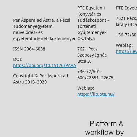
PTE Egyetemi
PTE Egyet
Könyvtár és
7621 Pécs
Per Aspera ad Astra, a Pécsi
Tudásközpont –
király utca
Tudományegyetem
Történeti
művelődés- és
Gyűjtemények
+36-72/50
egyetemtörténeti közleményei
Osztálya
Weblap:
ISSN 2064-6038
7621 Pécs,
https://le
Szepesy Ignác
DOI:
utca 3.
https://doi.org/10.15170/PAAA
+36-72/501-
Copyright © Per Aspera ad
600/22651, 22675
Astra 2013–2020
Weblap:
https://lib.pte.hu/