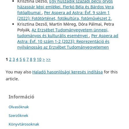
Krisztina Dezső,
Egy huszadik századi pécsi orvos
házaspár képi emlékei. Flerkó Béla és Bárdos Vera
fotóalbumai
,
Per Aspera ad Astra: Évf. 9 szám 1
(2022): Fotótörténet, fotókultúra, fotóművészet 2.
Krisztina Dezső, Martin Méreg, Dóra Pálmai, Petra
Polyák,
Az Erzsébet Tudományegyetem ünnepi,
tudományos és kulturális eseményei
,
Per Aspera ad
Astra: Évf. 10 szám 1-2 (2023): Reprezentáció és
nyilvánosság az Erzsébet Tudományegyetemen
1
2
3
4
5
6
7
8
9
10
>
>>
You may also
Haladó hasonlósági keresés indítása
for this
article.
Információ
Olvasóknak
Szerzőknek
Könyvtárosoknak