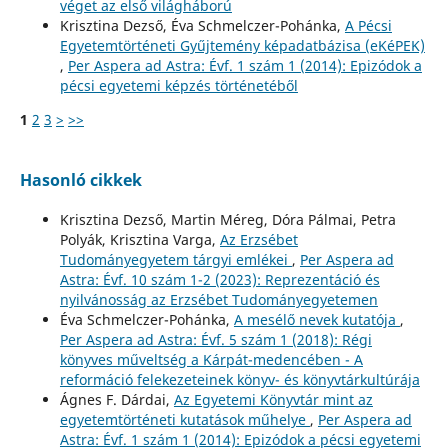
véget az első világháború
Krisztina Dezső, Éva Schmelczer-Pohánka,
A Pécsi
Egyetemtörténeti Gyűjtemény képadatbázisa (eKéPEK)
,
Per Aspera ad Astra: Évf. 1 szám 1 (2014): Epizódok a
pécsi egyetemi képzés történetéből
1
2
3
>
>>
Hasonló cikkek
Krisztina Dezső, Martin Méreg, Dóra Pálmai, Petra
Polyák, Krisztina Varga,
Az Erzsébet
Tudományegyetem tárgyi emlékei
,
Per Aspera ad
Astra: Évf. 10 szám 1-2 (2023): Reprezentáció és
nyilvánosság az Erzsébet Tudományegyetemen
Éva Schmelczer-Pohánka,
A mesélő nevek kutatója
,
Per Aspera ad Astra: Évf. 5 szám 1 (2018): Régi
könyves műveltség a Kárpát-medencében - A
reformáció felekezeteinek könyv- és könyvtárkultúrája
Ágnes F. Dárdai,
Az Egyetemi Könyvtár mint az
egyetemtörténeti kutatások műhelye
,
Per Aspera ad
Astra: Évf. 1 szám 1 (2014): Epizódok a pécsi egyetemi