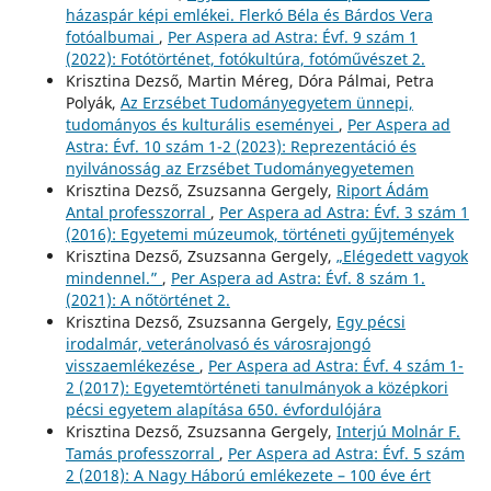
házaspár képi emlékei. Flerkó Béla és Bárdos Vera
fotóalbumai
,
Per Aspera ad Astra: Évf. 9 szám 1
(2022): Fotótörténet, fotókultúra, fotóművészet 2.
Krisztina Dezső, Martin Méreg, Dóra Pálmai, Petra
Polyák,
Az Erzsébet Tudományegyetem ünnepi,
tudományos és kulturális eseményei
,
Per Aspera ad
Astra: Évf. 10 szám 1-2 (2023): Reprezentáció és
nyilvánosság az Erzsébet Tudományegyetemen
Krisztina Dezső, Zsuzsanna Gergely,
Riport Ádám
Antal professzorral
,
Per Aspera ad Astra: Évf. 3 szám 1
(2016): Egyetemi múzeumok, történeti gyűjtemények
Krisztina Dezső, Zsuzsanna Gergely,
„Elégedett vagyok
mindennel.”
,
Per Aspera ad Astra: Évf. 8 szám 1.
(2021): A nőtörténet 2.
Krisztina Dezső, Zsuzsanna Gergely,
Egy pécsi
irodalmár, veteránolvasó és városrajongó
visszaemlékezése
,
Per Aspera ad Astra: Évf. 4 szám 1-
2 (2017): Egyetemtörténeti tanulmányok a középkori
pécsi egyetem alapítása 650. évfordulójára
Krisztina Dezső, Zsuzsanna Gergely,
Interjú Molnár F.
Tamás professzorral
,
Per Aspera ad Astra: Évf. 5 szám
2 (2018): A Nagy Háború emlékezete – 100 éve ért