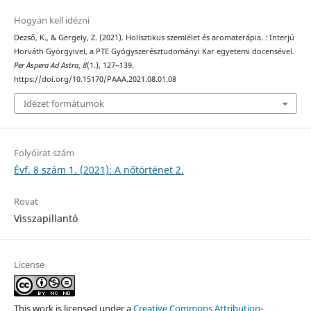
Hogyan kell idézni
Dezső, K., & Gergely, Z. (2021). Holisztikus szemlélet és aromaterápia. : Interjú
Horváth Györgyivel, a PTE Gyógyszerésztudományi Kar egyetemi docensével.
Per Aspera Ad Astra
,
8
(1.), 127–139.
https://doi.org/10.15170/PAAA.2021.08.01.08
Idézet formátumok
Folyóirat szám
Évf. 8 szám 1. (2021): A nőtörténet 2.
Rovat
Visszapillantó
License
This work is licensed under a
Creative Commons Attribution-