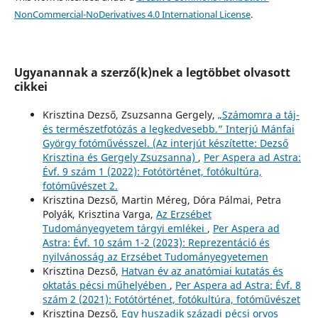
NonCommercial-NoDerivatives 4.0 International License
.
Ugyanannak a szerző(k)nek a legtöbbet olvasott
cikkei
Krisztina Dezső, Zsuzsanna Gergely,
„Számomra a táj-
és természetfotózás a legkedvesebb.” Interjú Mánfai
György fotóművésszel. (Az interjút készítette: Dezső
Krisztina és Gergely Zsuzsanna)
,
Per Aspera ad Astra:
Évf. 9 szám 1 (2022): Fotótörténet, fotókultúra,
fotóművészet 2.
Krisztina Dezső, Martin Méreg, Dóra Pálmai, Petra
Polyák, Krisztina Varga,
Az Erzsébet
Tudományegyetem tárgyi emlékei
,
Per Aspera ad
Astra: Évf. 10 szám 1-2 (2023): Reprezentáció és
nyilvánosság az Erzsébet Tudományegyetemen
Krisztina Dezső,
Hatvan év az anatómiai kutatás és
oktatás pécsi műhelyében
,
Per Aspera ad Astra: Évf. 8
szám 2 (2021): Fotótörténet, fotókultúra, fotóművészet
Krisztina Dezső,
Egy huszadik századi pécsi orvos