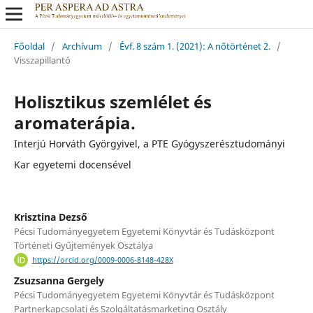
Főoldal
/
Archívum
/
Évf. 8 szám 1. (2021): A nőtörténet 2.
/
Visszapillantó
Holisztikus szemlélet és
aromaterápia.
Interjú Horváth Györgyivel, a PTE Gyógyszerésztudományi
Kar egyetemi docensével
Krisztina Dezső
Pécsi Tudományegyetem Egyetemi Könyvtár és Tudásközpont
Történeti Gyűjtemények Osztálya
https://orcid.org/0009-0006-8148-428X
Zsuzsanna Gergely
Pécsi Tudományegyetem Egyetemi Könyvtár és Tudásközpont
Partnerkapcsolati és Szolgáltatásmarketing Osztály