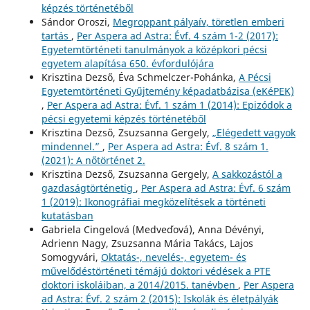
képzés történetéből
Sándor Oroszi,
Megroppant pályaív, töretlen emberi
tartás
,
Per Aspera ad Astra: Évf. 4 szám 1-2 (2017):
Egyetemtörténeti tanulmányok a középkori pécsi
egyetem alapítása 650. évfordulójára
Krisztina Dezső, Éva Schmelczer-Pohánka,
A Pécsi
Egyetemtörténeti Gyűjtemény képadatbázisa (eKéPEK)
,
Per Aspera ad Astra: Évf. 1 szám 1 (2014): Epizódok a
pécsi egyetemi képzés történetéből
Krisztina Dezső, Zsuzsanna Gergely,
„Elégedett vagyok
mindennel.”
,
Per Aspera ad Astra: Évf. 8 szám 1.
(2021): A nőtörténet 2.
Krisztina Dezső, Zsuzsanna Gergely,
A sakkozástól a
gazdaságtörténetig
,
Per Aspera ad Astra: Évf. 6 szám
1 (2019): Ikonográfiai megközelítések a történeti
kutatásban
Gabriela Cingelová (Medveďová), Anna Dévényi,
Adrienn Nagy, Zsuzsanna Mária Takács, Lajos
Somogyvári,
Oktatás-, nevelés-, egyetem- és
művelődéstörténeti témájú doktori védések a PTE
doktori iskoláiban, a 2014/2015. tanévben
,
Per Aspera
ad Astra: Évf. 2 szám 2 (2015): Iskolák és életpályák