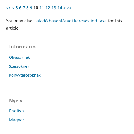
<<
<
5
6
7
8
9
10
11
12
13
14
>
>>
You may also
Haladó hasonlósági keresés indítása
for this
article.
Információ
Olvasóknak
Szerzőknek
Könyvtárosoknak
Nyelv
English
Magyar