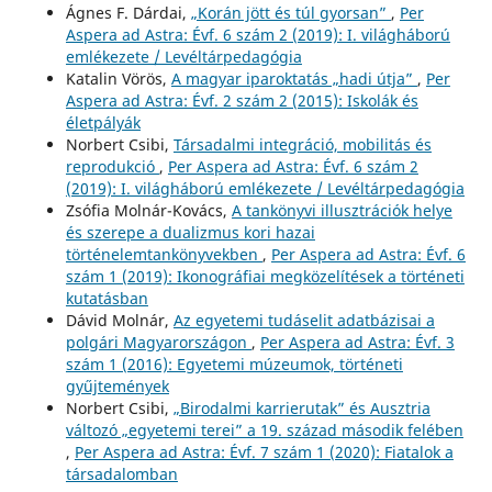
Ágnes F. Dárdai,
„Korán jött és túl gyorsan”
,
Per
Aspera ad Astra: Évf. 6 szám 2 (2019): I. világháború
emlékezete / Levéltárpedagógia
Katalin Vörös,
A magyar iparoktatás „hadi útja”
,
Per
Aspera ad Astra: Évf. 2 szám 2 (2015): Iskolák és
életpályák
Norbert Csibi,
Társadalmi integráció, mobilitás és
reprodukció
,
Per Aspera ad Astra: Évf. 6 szám 2
(2019): I. világháború emlékezete / Levéltárpedagógia
Zsófia Molnár-Kovács,
A tankönyvi illusztrációk helye
és szerepe a dualizmus kori hazai
történelemtankönyvekben
,
Per Aspera ad Astra: Évf. 6
szám 1 (2019): Ikonográfiai megközelítések a történeti
kutatásban
Dávid Molnár,
Az egyetemi tudáselit adatbázisai a
polgári Magyarországon
,
Per Aspera ad Astra: Évf. 3
szám 1 (2016): Egyetemi múzeumok, történeti
gyűjtemények
Norbert Csibi,
„Birodalmi karrierutak” és Ausztria
változó „egyetemi terei” a 19. század második felében
,
Per Aspera ad Astra: Évf. 7 szám 1 (2020): Fiatalok a
társadalomban