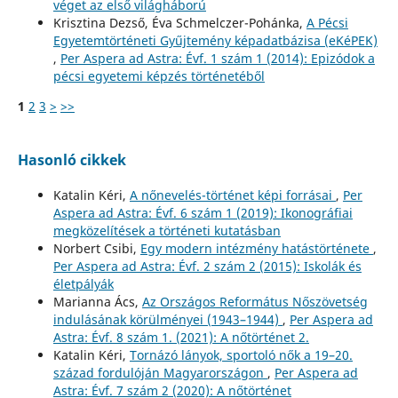
véget az első világháború
Krisztina Dezső, Éva Schmelczer-Pohánka,
A Pécsi
Egyetemtörténeti Gyűjtemény képadatbázisa (eKéPEK)
,
Per Aspera ad Astra: Évf. 1 szám 1 (2014): Epizódok a
pécsi egyetemi képzés történetéből
1
2
3
>
>>
Hasonló cikkek
Katalin Kéri,
A nőnevelés-történet képi forrásai
,
Per
Aspera ad Astra: Évf. 6 szám 1 (2019): Ikonográfiai
megközelítések a történeti kutatásban
Norbert Csibi,
Egy modern intézmény hatástörténete
,
Per Aspera ad Astra: Évf. 2 szám 2 (2015): Iskolák és
életpályák
Marianna Ács,
Az Országos Református Nőszövetség
indulásának körülményei (1943–1944)
,
Per Aspera ad
Astra: Évf. 8 szám 1. (2021): A nőtörténet 2.
Katalin Kéri,
Tornázó lányok, sportoló nők a 19–20.
század fordulóján Magyarországon
,
Per Aspera ad
Astra: Évf. 7 szám 2 (2020): A nőtörténet