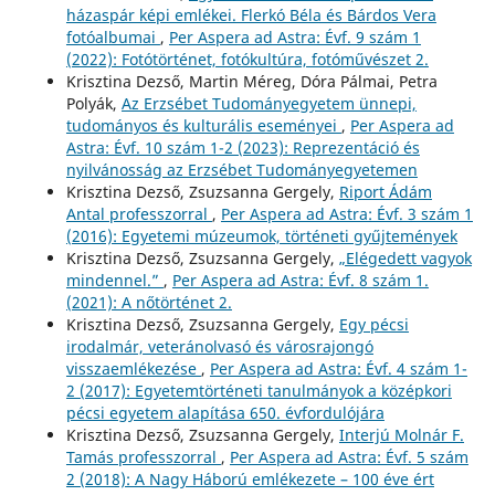
házaspár képi emlékei. Flerkó Béla és Bárdos Vera
fotóalbumai
,
Per Aspera ad Astra: Évf. 9 szám 1
(2022): Fotótörténet, fotókultúra, fotóművészet 2.
Krisztina Dezső, Martin Méreg, Dóra Pálmai, Petra
Polyák,
Az Erzsébet Tudományegyetem ünnepi,
tudományos és kulturális eseményei
,
Per Aspera ad
Astra: Évf. 10 szám 1-2 (2023): Reprezentáció és
nyilvánosság az Erzsébet Tudományegyetemen
Krisztina Dezső, Zsuzsanna Gergely,
Riport Ádám
Antal professzorral
,
Per Aspera ad Astra: Évf. 3 szám 1
(2016): Egyetemi múzeumok, történeti gyűjtemények
Krisztina Dezső, Zsuzsanna Gergely,
„Elégedett vagyok
mindennel.”
,
Per Aspera ad Astra: Évf. 8 szám 1.
(2021): A nőtörténet 2.
Krisztina Dezső, Zsuzsanna Gergely,
Egy pécsi
irodalmár, veteránolvasó és városrajongó
visszaemlékezése
,
Per Aspera ad Astra: Évf. 4 szám 1-
2 (2017): Egyetemtörténeti tanulmányok a középkori
pécsi egyetem alapítása 650. évfordulójára
Krisztina Dezső, Zsuzsanna Gergely,
Interjú Molnár F.
Tamás professzorral
,
Per Aspera ad Astra: Évf. 5 szám
2 (2018): A Nagy Háború emlékezete – 100 éve ért