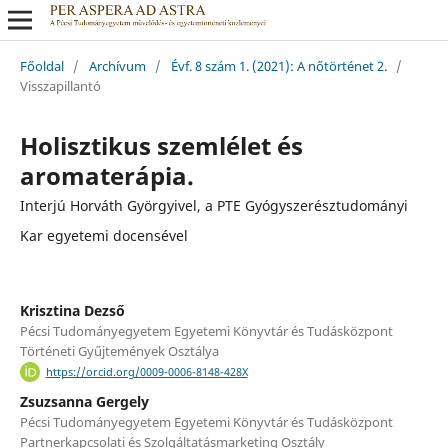
Főoldal
/
Archívum
/
Évf. 8 szám 1. (2021): A nőtörténet 2.
/
Visszapillantó
Holisztikus szemlélet és
aromaterápia.
Interjú Horváth Györgyivel, a PTE Gyógyszerésztudományi
Kar egyetemi docensével
Krisztina Dezső
Pécsi Tudományegyetem Egyetemi Könyvtár és Tudásközpont
Történeti Gyűjtemények Osztálya
https://orcid.org/0009-0006-8148-428X
Zsuzsanna Gergely
Pécsi Tudományegyetem Egyetemi Könyvtár és Tudásközpont
Partnerkapcsolati és Szolgáltatásmarketing Osztály