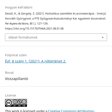
Hogyan kell idézni
Dezső, K., & Gergely, Z. (2021). Holisztikus szemlélet és aromaterápia. : Interjú
Horváth Györgyivel, a PTE Gyógyszerésztudományi Kar egyetemi docensével.
Per Aspera Ad Astra
,
8
(1.), 127–139.
https://doi.org/10.15170/PAAA.2021.08.01.08
Idézet formátumok
Folyóirat szám
Évf. 8 szám 1. (2021): A nőtörténet 2.
Rovat
Visszapillantó
License
This work is licensed under a
Creative Commons Attribution-