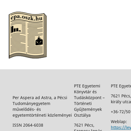
PTE Egyetemi
PTE Egyet
Könyvtár és
7621 Pécs
Per Aspera ad Astra, a Pécsi
Tudásközpont –
király utca
Tudományegyetem
Történeti
művelődés- és
Gyűjtemények
+36-72/50
egyetemtörténeti közleményei
Osztálya
Weblap:
ISSN 2064-6038
7621 Pécs,
https://le
Szepesy Ignác