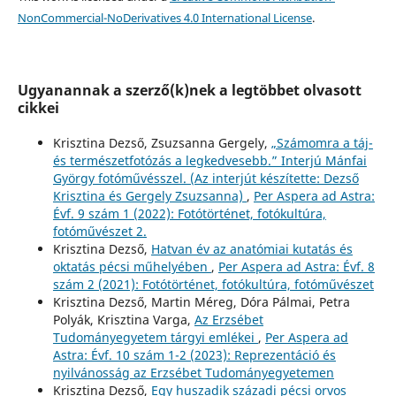
NonCommercial-NoDerivatives 4.0 International License
.
Ugyanannak a szerző(k)nek a legtöbbet olvasott
cikkei
Krisztina Dezső, Zsuzsanna Gergely,
„Számomra a táj-
és természetfotózás a legkedvesebb.” Interjú Mánfai
György fotóművésszel. (Az interjút készítette: Dezső
Krisztina és Gergely Zsuzsanna)
,
Per Aspera ad Astra:
Évf. 9 szám 1 (2022): Fotótörténet, fotókultúra,
fotóművészet 2.
Krisztina Dezső,
Hatvan év az anatómiai kutatás és
oktatás pécsi műhelyében
,
Per Aspera ad Astra: Évf. 8
szám 2 (2021): Fotótörténet, fotókultúra, fotóművészet
Krisztina Dezső, Martin Méreg, Dóra Pálmai, Petra
Polyák, Krisztina Varga,
Az Erzsébet
Tudományegyetem tárgyi emlékei
,
Per Aspera ad
Astra: Évf. 10 szám 1-2 (2023): Reprezentáció és
nyilvánosság az Erzsébet Tudományegyetemen
Krisztina Dezső,
Egy huszadik századi pécsi orvos