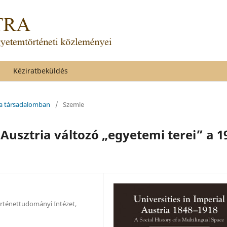
Kéziratbeküldés
k a társadalomban
/
Szemle
Ausztria változó „egyetemi terei” a 1
rténettudományi Intézet,