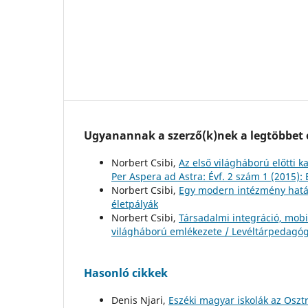
Ugyanannak a szerző(k)nek a legtöbbet o
Norbert Csibi,
Az első világháború előtti
Per Aspera ad Astra: Évf. 2 szám 1 (2015)
Norbert Csibi,
Egy modern intézmény hatá
életpályák
Norbert Csibi,
Társadalmi integráció, mobi
világháború emlékezete / Levéltárpedagóg
Hasonló cikkek
Denis Njari,
Eszéki magyar iskolák az Osz