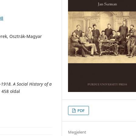
08
erek, Osztrák-Magyar
–1918. A Social History of a
 458 oldal
PDF
Megjelent