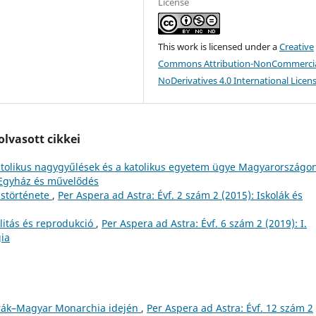
License
This work is licensed under a
Creative
Commons Attribution-NonCommercia
NoDerivatives 4.0 International Licen
lvasott cikkei
 katolikus nagygyűlések és a katolikus egyetem ügye Magyarország
: Egyház és művelődés
störténete
,
Per Aspera ad Astra: Évf. 2 szám 2 (2015): Iskolák és
litás és reprodukció
,
Per Aspera ad Astra: Évf. 6 szám 2 (2019): I.
ia
trák–Magyar Monarchia idején
,
Per Aspera ad Astra: Évf. 12 szám 2