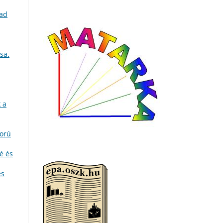
 ad
sa.
 a
ború
é és
és