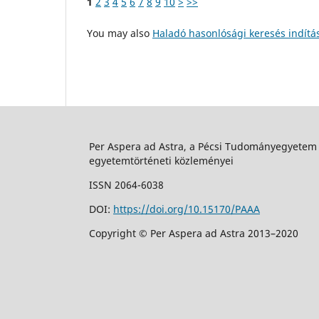
1
2
3
4
5
6
7
8
9
10
>
>>
You may also
Haladó hasonlósági keresés indítá
Per Aspera ad Astra, a Pécsi Tudományegyetem
egyetemtörténeti közleményei
ISSN 2064-6038
DOI:
https://doi.org/10.15170/PAAA
Copyright © Per Aspera ad Astra 2013–2020