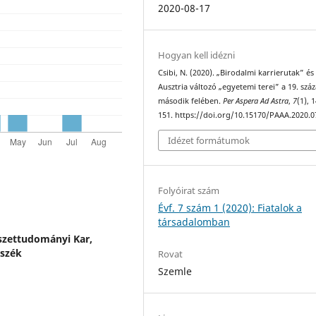
2020-08-17
Hogyan kell idézni
Csibi, N. (2020). „Birodalmi karrierutak” és
Ausztria változó „egyetemi terei” a 19. szá
második felében.
Per Aspera Ad Astra
,
7
(1), 
151. https://doi.org/10.15170/PAAA.2020.0
Idézet formátumok
Folyóirat szám
Évf. 7 szám 1 (2020): Fiatalok a
társadalomban
zettudományi Kar,
nszék
Rovat
Szemle