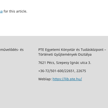
sa
for this article.
 művelődés- és
PTE Egyetemi Könyvtár és Tudásközpont –
Történeti Gyűjtemények Osztálya
7621 Pécs, Szepesy Ignác utca 3.
+36-72/501-600/22651, 22675
Weblap:
https://lib.pte.hu/