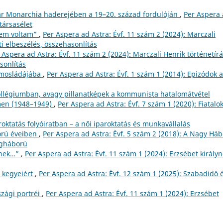
r Monarchia haderejében a 19–20. század fordulóján
,
Per Aspera
társasélet
’sem voltam”
,
Per Aspera ad Astra: Évf. 11 szám 2 (2024): Marczali
ti elbeszélés, összehasonlítás
 Aspera ad Astra: Évf. 11 szám 2 (2024): Marczali Henrik történetírá
sonlítás
ámosládájába
,
Per Aspera ad Astra: Évf. 1 szám 1 (2014): Epizódok a
ollégiumban, avagy pillanatképek a kommunista hatalomátvétel
men (1948–1949)
,
Per Aspera ad Astra: Évf. 7 szám 1 (2020): Fiatalok
oktatás folyóiratban – a női iparoktatás és munkavállalás
ború éveiben
,
Per Aspera ad Astra: Évf. 5 szám 2 (2018): A Nagy Há
lágháború
rnek…”
,
Per Aspera ad Astra: Évf. 11 szám 1 (2024): Erzsébet királyn
 kegyeiért
,
Per Aspera ad Astra: Évf. 12 szám 1 (2025): Szabadidő 
zági portréi
,
Per Aspera ad Astra: Évf. 11 szám 1 (2024): Erzsébet