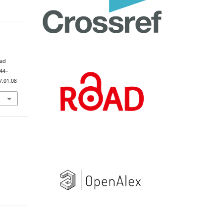
zad
144–
7.01.08