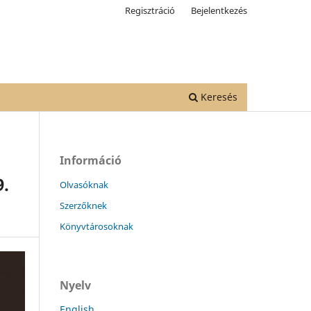
Regisztráció
Bejelentkezés
Keresés
Információ
9.
Olvasóknak
Szerzőknek
Könyvtárosoknak
Nyelv
English