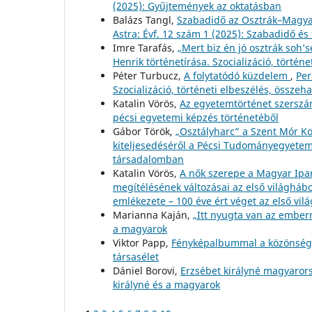
(2025): Gyűjtemények az oktatásban
Balázs Tangl,
Szabadidő az Osztrák–Magya
Astra: Évf. 12 szám 1 (2025): Szabadidő és 
Imre Tarafás,
„Mert biz én jó osztrák soh
Henrik történetírása. Szocializáció, történe
Péter Turbucz,
A folytatódó küzdelem
,
Per
Szocializáció, történeti elbeszélés, összeha
Katalin Vörös,
Az egyetemtörténet szersz
pécsi egyetemi képzés történetéből
Gábor Török,
„Osztályharc” a Szent Mór K
kiteljesedéséről a Pécsi Tudományegyete
társadalomban
Katalin Vörös,
A nők szerepe a Magyar Ipar
megítélésének változásai az első világhá
emlékezete – 100 éve ért véget az első vi
Marianna Kaján,
„Itt nyugta van az embe
a magyarok
Viktor Papp,
Fényképalbummal a közönség
társasélet
Dániel Borovi,
Erzsébet királyné magyarors
királyné és a magyarok