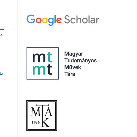
l-
se
.
on
,