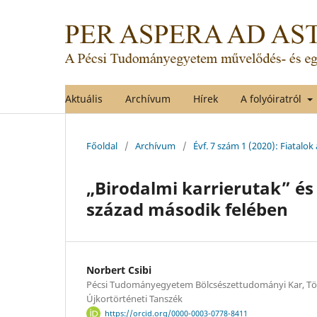
Aktuális
Archívum
Hírek
A folyóiratról
Főoldal
/
Archívum
/
Évf. 7 szám 1 (2020): Fiatalo
„Birodalmi karrierutak” és 
század második felében
Norbert Csibi
Pécsi Tudományegyetem Bölcsészettudományi Kar, Tö
Újkortörténeti Tanszék
https://orcid.org/0000-0003-0778-8411