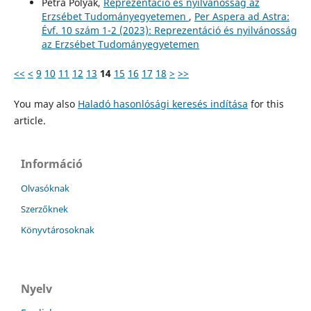
Petra Polyák,
Reprezentáció és nyilvánosság az
Erzsébet Tudományegyetemen
,
Per Aspera ad Astra:
Évf. 10 szám 1-2 (2023): Reprezentáció és nyilvánosság
az Erzsébet Tudományegyetemen
<<
<
9
10
11
12
13
14
15
16
17
18
>
>>
You may also
Haladó hasonlósági keresés indítása
for this
article.
Információ
Olvasóknak
Szerzőknek
Könyvtárosoknak
Nyelv