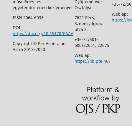
művelődés- és
Gyűjtemények
+36-72/50
egyetemtörténeti közleményei
Osztálya
Weblap:
ISSN 2064-6038
7621 Pécs,
https://le
Szepesy Ignác
DOI:
utca 3.
https://doi.org/10.15170/PAAA
+36-72/501-
Copyright © Per Aspera ad
600/22651, 22675
Astra 2013–2020
Weblap:
https://lib.pte.hu/