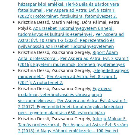
házaspár képi emlékei. Flerkó Béla és Bárdos Vera
fotóalbumai
,
Per Aspera ad Astra: Évf. 9 szám 1
(2022): Fotótörténet, fotókultúra, fotóművészet 2.
Krisztina Dezső, Martin Méreg, Dóra Pálmai, Petra
Polyák,
Az Erzsébet Tudományegyetem ünnepi,
tudományos és kulturális eseményei
,
Per Aspera ad
Astra: Évf. 10 szám 1-2 (2023): Reprezentáció és
nyilvánosság az Erzsébet Tudományegyetemen
Krisztina Dezső, Zsuzsanna Gergely,
Riport Ádám
Antal professzorral
,
Per Aspera ad Astra: Évf. 3 szám 1
(2016): Egyetemi múzeumok, történeti gyűjtemények
Krisztina Dezső, Zsuzsanna Gergely,
„Elégedett vagyok
mindennel.”
,
Per Aspera ad Astra: Évf. 8 szám 1.
(2021): A nőtörténet 2.
Krisztina Dezső, Zsuzsanna Gergely,
Egy pécsi
irodalmár, veteránolvasó és városrajongó
visszaemlékezése
,
Per Aspera ad Astra: Évf. 4 szám 1-
2 (2017): Egyetemtörténeti tanulmányok a középkori
pécsi egyetem alapítása 650. évfordulójára
Krisztina Dezső, Zsuzsanna Gergely,
Interjú Molnár F.
Tamás professzorral
,
Per Aspera ad Astra: Évf. 5 szám
2 (2018): A Nagy Háború emlékezete – 100 éve ért