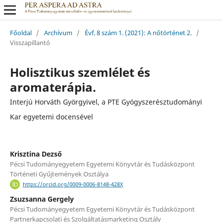
Főoldal
/
Archívum
/
Évf. 8 szám 1. (2021): A nőtörténet 2.
/
Visszapillantó
Holisztikus szemlélet és
aromaterápia.
Interjú Horváth Györgyivel, a PTE Gyógyszerésztudományi
Kar egyetemi docensével
Krisztina Dezső
Pécsi Tudományegyetem Egyetemi Könyvtár és Tudásközpont
Történeti Gyűjtemények Osztálya
https://orcid.org/0009-0006-8148-428X
Zsuzsanna Gergely
Pécsi Tudományegyetem Egyetemi Könyvtár és Tudásközpont
Partnerkapcsolati és Szolgáltatásmarketing Osztály