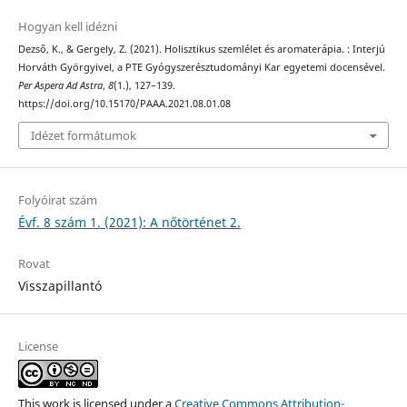
Hogyan kell idézni
Dezső, K., & Gergely, Z. (2021). Holisztikus szemlélet és aromaterápia. : Interjú
Horváth Györgyivel, a PTE Gyógyszerésztudományi Kar egyetemi docensével.
Per Aspera Ad Astra
,
8
(1.), 127–139.
https://doi.org/10.15170/PAAA.2021.08.01.08
Idézet formátumok
Folyóirat szám
Évf. 8 szám 1. (2021): A nőtörténet 2.
Rovat
Visszapillantó
License
This work is licensed under a
Creative Commons Attribution-