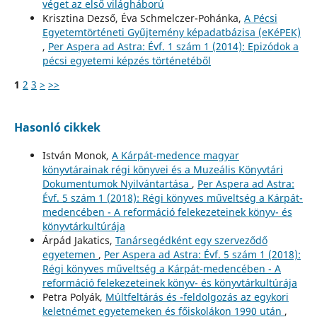
véget az első világháború
Krisztina Dezső, Éva Schmelczer-Pohánka,
A Pécsi
Egyetemtörténeti Gyűjtemény képadatbázisa (eKéPEK)
,
Per Aspera ad Astra: Évf. 1 szám 1 (2014): Epizódok a
pécsi egyetemi képzés történetéből
1
2
3
>
>>
Hasonló cikkek
István Monok,
A Kárpát-medence magyar
könyvtárainak régi könyvei és a Muzeális Könyvtári
Dokumentumok Nyilvántartása
,
Per Aspera ad Astra:
Évf. 5 szám 1 (2018): Régi könyves műveltség a Kárpát-
medencében - A reformáció felekezeteinek könyv- és
könyvtárkultúrája
Árpád Jakatics,
Tanársegédként egy szerveződő
egyetemen
,
Per Aspera ad Astra: Évf. 5 szám 1 (2018):
Régi könyves műveltség a Kárpát-medencében - A
reformáció felekezeteinek könyv- és könyvtárkultúrája
Petra Polyák,
Múltfeltárás és -feldolgozás az egykori
keletnémet egyetemeken és főiskolákon 1990 után
,