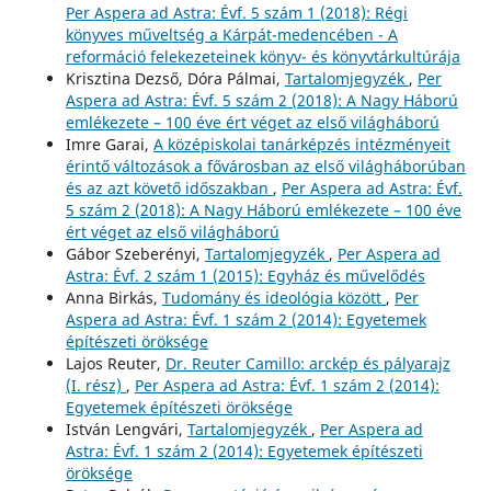
Per Aspera ad Astra: Évf. 5 szám 1 (2018): Régi
könyves műveltség a Kárpát-medencében - A
reformáció felekezeteinek könyv- és könyvtárkultúrája
Krisztina Dezső, Dóra Pálmai,
Tartalomjegyzék
,
Per
Aspera ad Astra: Évf. 5 szám 2 (2018): A Nagy Háború
emlékezete – 100 éve ért véget az első világháború
Imre Garai,
A középiskolai tanárképzés intézményeit
érintő változások a fővárosban az első világháborúban
és az azt követő időszakban
,
Per Aspera ad Astra: Évf.
5 szám 2 (2018): A Nagy Háború emlékezete – 100 éve
ért véget az első világháború
Gábor Szeberényi,
Tartalomjegyzék
,
Per Aspera ad
Astra: Évf. 2 szám 1 (2015): Egyház és művelődés
Anna Birkás,
Tudomány és ideológia között
,
Per
Aspera ad Astra: Évf. 1 szám 2 (2014): Egyetemek
építészeti öröksége
Lajos Reuter,
Dr. Reuter Camillo: arckép és pályarajz
(I. rész)
,
Per Aspera ad Astra: Évf. 1 szám 2 (2014):
Egyetemek építészeti öröksége
István Lengvári,
Tartalomjegyzék
,
Per Aspera ad
Astra: Évf. 1 szám 2 (2014): Egyetemek építészeti
öröksége