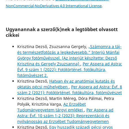
NonCommercial-NoDerivatives 4.0 International License
.
Ugyanannak a szerző(k)nek a legtöbbet olvasott
cikkei
Krisztina Dezső, Zsuzsanna Gergely,
„Számomra a táj-
és természetfotózás a legkedvesebb.” Interjú Mánfai
György fotóművésszel. (Az interjút készítette: Dezső
Krisztina és Gergely Zsuzsanna)
,
Per Aspera ad Astra:
Évf. 9 szám 1 (2022): Fotótörténet, fotókultúra,
fotóművészet 2.
Krisztina Dezső,
Hatvan év az anatómiai kutatás és
oktatás pécsi műhelyében
,
Per Aspera ad Astra: Évf. 8
szám 2 (2021): Fotótörténet, fotókultúra, fotóművészet
Krisztina Dezső, Martin Méreg, Dóra Pálmai, Petra
Polyák, Krisztina Varga,
Az Erzsébet
Tudományegyetem tárgyi emlékei
,
Per Aspera ad
Astra: Évf. 10 szám 1-2 (2023): Reprezentáció és
nyilvánosság az Erzsébet Tudományegyetemen
Krisztina Dezső,
Egy huszadik századi pécsi orvos