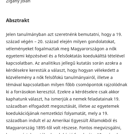
Zigány Jolán
Absztrakt
Jelen tanulmányban azt szeretnénk bemutatni, hogy a 19.
század végén – 20. század elején milyen gondolatokat,
véleményeket fogalmaztak meg Magyarországon a nők
egyetemi képzésével és a felsőoktatás koedukálttá tételével
kapcsolatban. Az analitikus jellegű kutatás során azokra a
kérdésekre kerestük a választ, hogy hogyan vélekedett a
közvélemény a nők felsőfokú tanulmányairól, illetve a
témával kapcsolatban milyen főbb csomópontok rajzolódnak
ki a forrásokon keresztül. Ezekre a kérdésekre csak akkor
kaphatunk választ, ha ismerjük a nemek feladatainak 19.
században elfogadott megosztását, illetve az egyetemek
koedukációjának nemzetközi folyamatát, mely a 19.
században indult el az Amerikai Egyesült Államokból és
Magyarország 1895-től volt részese. Fontos megvizsgálni,