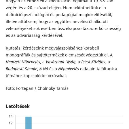
hogyan értelmezték a koedukáció fogalmát a 19. század
végén és a 20. század elején. Nem tekinthetünk el a
definíció pszichológiai és pedagógiai megközelítésétől,
illetve attól sem, hogy az együttes nevelésről alkotott
véleményeket sok esetben összekapcsolták az erkölcsiesség
és az udvariasság kérdésével.
Kutatási kérdéseink megválaszolásához korabeli
monográfiák és sajtótermékek elemzését végeztük el. A
Nemzeti Nőnevelés
, a
Vasárnapi Ujság
, a
Pécsi Közlöny
, a
Budapesti Szemle
,
A
Nő
és a
Népmívelés
oldalain találtunk a
témához kapcsolódó forrásokat.
Fotó: Fortepan / Cholnoky Tamás
Letöltések