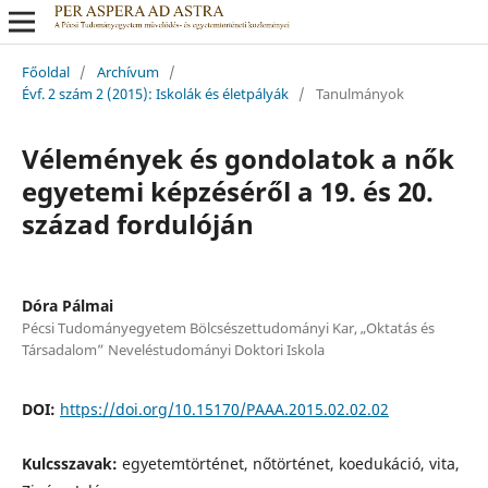
Főoldal
/
Archívum
/
Évf. 2 szám 2 (2015): Iskolák és életpályák
/
Tanulmányok
Vélemények és gondolatok a nők
egyetemi képzéséről a 19. és 20.
század fordulóján
Dóra Pálmai
Pécsi Tudományegyetem Bölcsészettudományi Kar, „Oktatás és
Társadalom” Neveléstudományi Doktori Iskola
DOI:
https://doi.org/10.15170/PAAA.2015.02.02.02
Kulcsszavak:
egyetemtörténet, nőtörténet, koedukáció, vita,