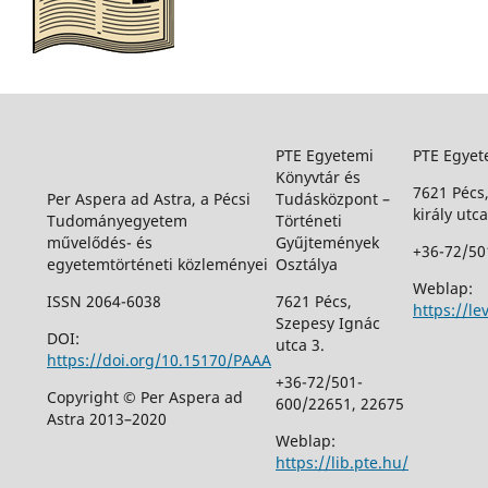
PTE Egyetemi
PTE Egyet
Könyvtár és
7621 Pécs
Per Aspera ad Astra, a Pécsi
Tudásközpont –
király utca
Tudományegyetem
Történeti
művelődés- és
Gyűjtemények
+36-72/50
egyetemtörténeti közleményei
Osztálya
Weblap:
ISSN 2064-6038
7621 Pécs,
https://le
Szepesy Ignác
DOI:
utca 3.
https://doi.org/10.15170/PAAA
+36-72/501-
Copyright © Per Aspera ad
600/22651, 22675
Astra 2013–2020
Weblap:
https://lib.pte.hu/