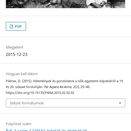
PDF
Megjelent
2015-12-23
Hogyan kell idézni
Pálmai, D. (2015). Vélemények és gondolatok a nők egyetemi képzéséről a 19.
és 20. század fordulóján.
Per Aspera Ad Astra
,
2
(2), 25–40.
https://doi.org/10.15170/PAAA.2015.02.02.02
Idézet formátumok
Folyóirat szám
Évf. 2 szám 2 (2015): Iskolák és életpályák