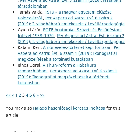
,
Per Aspera ad Astra: Évf. 7 szám 1 (2020): Fiatalok a
társadalomban
Tamás Vajda,
1919 – a magyar egyetem elűzése
Kolozsvárról
,
Per Aspera ad Astra: Évf. 6 szám 2
(2019): I. világháború emlékezete / Levéltárpedagógia
Gyula Lázár,
POTE Anatómiai, Szövet- és Fejlődéstani
Intézet 1958–1970
,
Per Aspera ad Astra: Évf. 6 szám 2
(2019): I. világháború emlékezete / Levéltárpedagógia
Katalin Kéri,
A nőnevelés-történet képi forrásai
,
Per
Aspera ad Astra: Évf. 6 szám 1 (2019): Ikonográfiai
megközelítések a történeti kutatásban
János Ugrai,
A Thun-reform a Habsburg
Monarchiában
,
Per Aspera ad Astra: Évf. 6 szám 1
(2019): Ikonográfiai megközelítések a történeti
kutatásban
<<
<
1
2
3
4
5
6
>
>>
You may also
Haladó hasonlósági keresés indítása
for this
article.