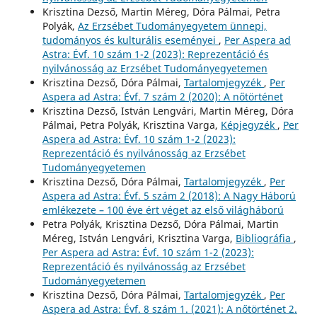
Krisztina Dezső, Martin Méreg, Dóra Pálmai, Petra
Polyák,
Az Erzsébet Tudományegyetem ünnepi,
tudományos és kulturális eseményei
,
Per Aspera ad
Astra: Évf. 10 szám 1-2 (2023): Reprezentáció és
nyilvánosság az Erzsébet Tudományegyetemen
Krisztina Dezső, Dóra Pálmai,
Tartalomjegyzék
,
Per
Aspera ad Astra: Évf. 7 szám 2 (2020): A nőtörténet
Krisztina Dezső, István Lengvári, Martin Méreg, Dóra
Pálmai, Petra Polyák, Krisztina Varga,
Képjegyzék
,
Per
Aspera ad Astra: Évf. 10 szám 1-2 (2023):
Reprezentáció és nyilvánosság az Erzsébet
Tudományegyetemen
Krisztina Dezső, Dóra Pálmai,
Tartalomjegyzék
,
Per
Aspera ad Astra: Évf. 5 szám 2 (2018): A Nagy Háború
emlékezete – 100 éve ért véget az első világháború
Petra Polyák, Krisztina Dezső, Dóra Pálmai, Martin
Méreg, István Lengvári, Krisztina Varga,
Bibliográfia
,
Per Aspera ad Astra: Évf. 10 szám 1-2 (2023):
Reprezentáció és nyilvánosság az Erzsébet
Tudományegyetemen
Krisztina Dezső, Dóra Pálmai,
Tartalomjegyzék
,
Per
Aspera ad Astra: Évf. 8 szám 1. (2021): A nőtörténet 2.