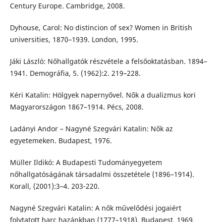
Century Europe. Cambridge, 2008.
Dyhouse, Carol: No distincion of sex? Women in British
universities, 1870–1939. London, 1995.
Jáki László: Nőhallgatók részvétele a felsőoktatásban. 1894–
1941. Demográfia, 5. (1962):2. 219–228.
Kéri Katalin: Hölgyek napernyővel. Nők a dualizmus kori
Magyarországon 1867–1914. Pécs, 2008.
Ladányi Andor – Nagyné Szegvári Katalin: Nők az
egyetemeken. Budapest, 1976.
Müller Ildikó: A Budapesti Tudományegyetem
nőhallgatóságának társadalmi összetétele (1896–1914).
Korall, (2001):3–4. 203-220.
Nagyné Szegvári Katalin: A nők művelődési jogaiért
folytatott harc hazánkban (1777–1918). Budapest, 1969.