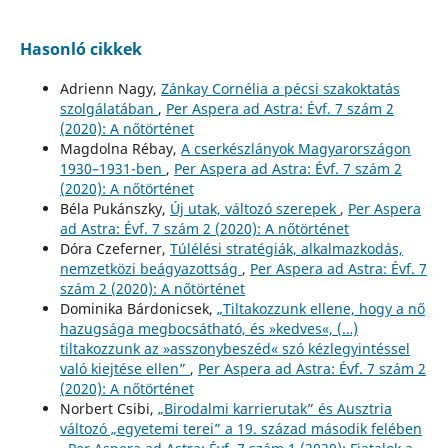
Hasonló cikkek
Adrienn Nagy,
Zánkay Cornélia a pécsi szakoktatás
szolgálatában
,
Per Aspera ad Astra: Évf. 7 szám 2
(2020): A nőtörténet
Magdolna Rébay,
A cserkészlányok Magyarországon
1930–1931-ben
,
Per Aspera ad Astra: Évf. 7 szám 2
(2020): A nőtörténet
Béla Pukánszky,
Új utak, változó szerepek
,
Per Aspera
ad Astra: Évf. 7 szám 2 (2020): A nőtörténet
Dóra Czeferner,
Túlélési stratégiák, alkalmazkodás,
nemzetközi beágyazottság
,
Per Aspera ad Astra: Évf. 7
szám 2 (2020): A nőtörténet
Dominika Bárdonicsek,
„Tiltakozzunk ellene, hogy a nő
hazugsága megbocsátható, és »kedves«, (…)
tiltakozzunk az »asszonybeszéd« szó kézlegyintéssel
való kiejtése ellen”
,
Per Aspera ad Astra: Évf. 7 szám 2
(2020): A nőtörténet
Norbert Csibi,
„Birodalmi karrierutak” és Ausztria
változó „egyetemi terei” a 19. század második felében