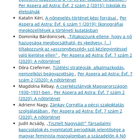
Per Aspera ad Astra: Évf. 2 szám 2 (2015): Iskolák és
életpályák
Katalin Kéri,
A nőnevelés-történet képi forrásai
,
Per
Aspera ad Astra: Évf. 6 szám 1 (2019): Ikonográfiai
megközelítések a történeti kutatásban
Dominika Bárdonicsek,
„Tiltakozzunk ellene, hogy a nő
hazugsága megbocsátható, és »kedves«, (…)
tiltakozzunk az »asszonybeszéd« szó kézlegyintéssel
való kiejtése ellen”
,
Per Aspera ad Astra: Évf. 7 szám 2
(2020): A nőtörténet
Dóra Czeferner,
Túlélési stratégiák, alkalmazkodás,
nemzetközi beágyazottság
,
Per Aspera ad Astra: Évf. 7
szám 2 (2020): A nőtörténet
Magdolna Rébay,
A cserkészlányok Magyarországon
1930–1931-ben
,
Per Aspera ad Astra: Évf. 7 szám 2
(2020): A nőtörténet
Adrienn Nagy,
Zánkay Cornélia a pécsi szakoktatás
szolgálatában
,
Per Aspera ad Astra: Évf. 7 szám 2
(2020): A nőtörténet
Judit Acsády,
„Tisztelt Nagysád!” Társadalmi
kapcsolatok és nyomtatott periodikák jelentősége a
magyar feminista mozgalomban a századelőn A Nő