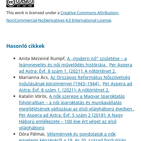
This work is licensed under a
Creative Commons Attribution-
NonCommercial-NoDerivatives 4.0 International License
.
Hasonló cikkek
Anita Mezeiné Rumpf,
A „modern nő” születése – a
leánynevelés és női művelődés históriája
,
Per Aspera
ad Astra: Évf. 8 szám 1. (2021): A nőtörténet 2.
Marianna Ács,
Az Országos Református Nőszövetség
indulásának körülményei (1943–1944)
,
Per Aspera ad
Astra: Évf. 8 szám 1. (2021): A nőtörténet 2.
Katalin Vörös,
A nők szerepe a Magyar Iparoktatás
folyóiratban – a női iparoktatás és munkavállalás
megítélésének változásai az első világháború éveiben
,
Per Aspera ad Astra: Évf. 5 szám 2 (2018): A Nagy
Háború emlékezete – 100 éve ért véget az első
világháború
Dóra Pálmai,
Vélemények és gondolatok a nők
egyetemi képzéséről a 19. és 20. század fordulóján
,