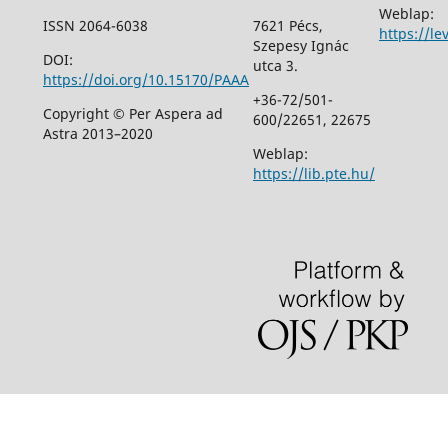
Weblap:
ISSN 2064-6038
7621 Pécs,
https://le
Szepesy Ignác
DOI:
utca 3.
https://doi.org/10.15170/PAAA
+36-72/501-
Copyright © Per Aspera ad
600/22651, 22675
Astra 2013–2020
Weblap:
https://lib.pte.hu/