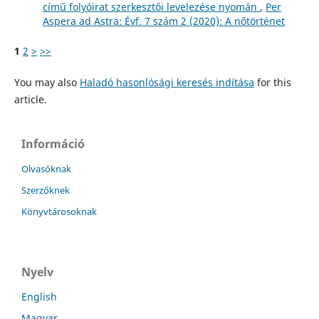
című folyóirat szerkesztői levelezése nyomán
,
Per
Aspera ad Astra: Évf. 7 szám 2 (2020): A nőtörténet
1
2
>
>>
You may also
Haladó hasonlósági keresés indítása
for this
article.
Információ
Olvasóknak
Szerzőknek
Könyvtárosoknak
Nyelv
English
Magyar