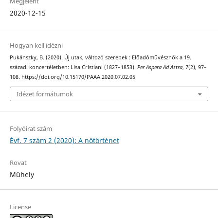
Megjelent
2020-12-15
Hogyan kell idézni
Pukánszky, B. (2020). Új utak, változó szerepek : Előadóművésznők a 19.
századi koncertéletben: Lisa Cristiani (1827–1853).
Per Aspera Ad Astra
,
7
(2), 97–
108. https://doi.org/10.15170/PAAA.2020.07.02.05
Idézet formátumok
Folyóirat szám
Évf. 7 szám 2 (2020): A nőtörténet
Rovat
Műhely
License