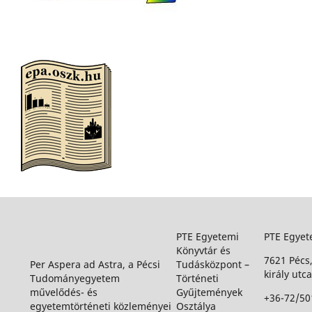
PTE Egyetemi
PTE Egyet
Könyvtár és
7621 Pécs
Per Aspera ad Astra, a Pécsi
Tudásközpont –
király utca
Tudományegyetem
Történeti
művelődés- és
Gyűjtemények
+36-72/50
egyetemtörténeti közleményei
Osztálya