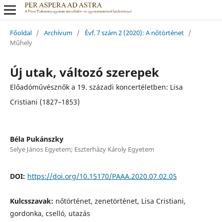
Főoldal
/
Archívum
/
Évf. 7 szám 2 (2020): A nőtörténet
/
Műhely
Új utak, változó szerepek
Előadóművésznők a 19. századi koncertéletben: Lisa
Cristiani (1827–1853)
Béla Pukánszky
Selye János Egyetem; Eszterházy Károly Egyetem
DOI:
https://doi.org/10.15170/PAAA.2020.07.02.05
Kulcsszavak:
nőtörténet, zenetörténet, Lisa Cristiani,
gordonka, cselló, utazás