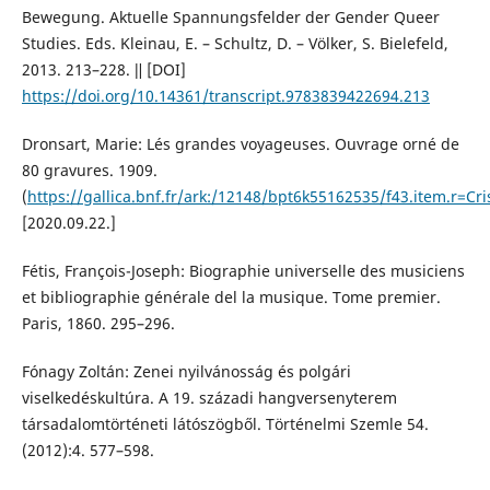
Bewegung. Aktuelle Spannungsfelder der Gender Queer
Studies. Eds. Kleinau, E. – Schultz, D. – Völker, S. Bielefeld,
2013. 213–228. ǁ [DOI]
https://doi.org/10.14361/transcript.9783839422694.213
Dronsart, Marie: Lés grandes voyageuses. Ouvrage orné de
80 gravures. 1909.
(
https://gallica.bnf.fr/ark:/12148/bpt6k55162535/f43.item.r=Cris
[2020.09.22.]
Fétis, François-Joseph: Biographie universelle des musiciens
et bibliographie générale del la musique. Tome premier.
Paris, 1860. 295–296.
Fónagy Zoltán: Zenei nyilvánosság és polgári
viselkedéskultúra. A 19. századi hangversenyterem
társadalomtörténeti látószögből. Történelmi Szemle 54.
(2012):4. 577–598.