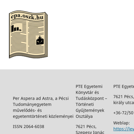
PTE Egyetemi
PTE Egyet
Könyvtár és
7621 Pécs
Per Aspera ad Astra, a Pécsi
Tudásközpont –
király utca
Tudományegyetem
Történeti
művelődés- és
Gyűjtemények
+36-72/50
egyetemtörténeti közleményei
Osztálya
Weblap:
ISSN 2064-6038
7621 Pécs,
https://le
Szepesy Ignác