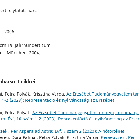
rt folytatott harc
t, 2006.
 Vom 19. Jahrhundert zum
ter. München, 2004.
lvasott cikkei
, Petra Polyák, Krisztina Varga,
Az Erzsébet Tudományegyetem tár
m 1-2 (2023): Reprezentáció és nyilvánosság az Erzsébet
i, Petra Polyák,
Az Erzsébet Tudományegyetem ünnepi, tudomány
ra: Évf. 10 szám 1-2 (2023): Reprezentáció és nyilvánosság az Erzs
yzék
,
Per Aspera ad Astra: Évf. 7 szám 2 (2020): A nőtörténet
éreg, Dóra Pálmai, Petra Polyák, Krisztina Varga,
Képjegyzék
,
Per