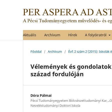
Aktuális
Archívum
Hírek
A folyóiratról
Főoldal
/
Archívum
/
Évf. 2 szám 2 (2015): Iskolák 
Vélemények és gondolatok a
század fordulóján
Dóra Pálmai
Pécsi Tudományegyetem Bölcsészettudományi Kar, „O
Neveléstudományi Doktori Iskola