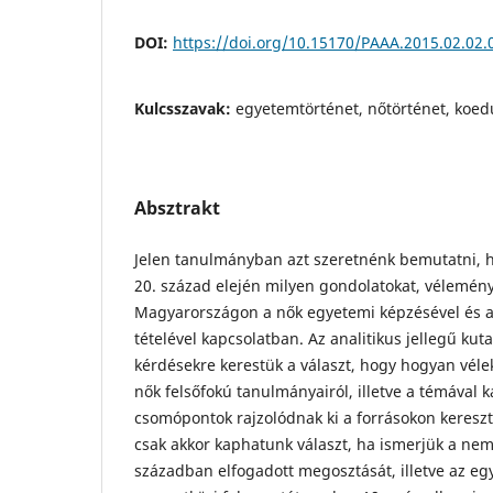
DOI:
https://doi.org/10.15170/PAAA.2015.02.02.
Kulcsszavak:
egyetemtörténet, nőtörténet, koedu
Absztrakt
Jelen tanulmányban azt szeretnénk bemutatni, h
20. század elején milyen gondolatokat, vélemé
Magyarországon a nők egyetemi képzésével és a 
tételével kapcsolatban. Az analitikus jellegű kut
kérdésekre kerestük a választ, hogy hogyan vél
nők felsőfokú tanulmányairól, illetve a témával 
csomópontok rajzolódnak ki a forrásokon kereszt
csak akkor kaphatunk választ, ha ismerjük a nem
században elfogadott megosztását, illetve az e