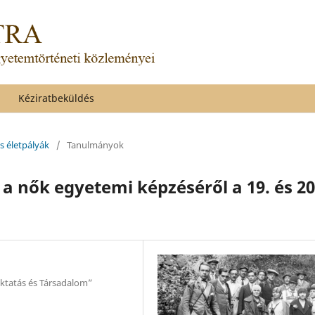
Kéziratbeküldés
és életpályák
/
Tanulmányok
 nők egyetemi képzéséről a 19. és 20
ktatás és Társadalom”