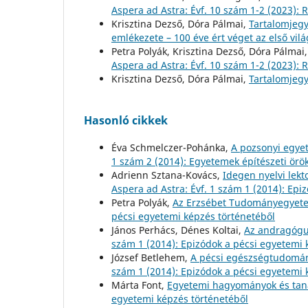
Aspera ad Astra: Évf. 10 szám 1-2 (2023)
Krisztina Dezső, Dóra Pálmai,
Tartalomjeg
emlékezete – 100 éve ért véget az első vi
Petra Polyák, Krisztina Dezső, Dóra Pálmai
Aspera ad Astra: Évf. 10 szám 1-2 (2023)
Krisztina Dezső, Dóra Pálmai,
Tartalomjeg
Hasonló cikkek
Éva Schmelczer-Pohánka,
A pozsonyi egyet
1 szám 2 (2014): Egyetemek építészeti örö
Adrienn Sztana-Kovács,
Idegen nyelvi le
Aspera ad Astra: Évf. 1 szám 1 (2014): Epi
Petra Polyák,
Az Erzsébet Tudományegyete
pécsi egyetemi képzés történetéből
János Perhács, Dénes Koltai,
Az andragógu
szám 1 (2014): Epizódok a pécsi egyetemi 
József Betlehem,
A pécsi egészségtudomán
szám 1 (2014): Epizódok a pécsi egyetemi 
Márta Font,
Egyetemi hagyományok és ta
egyetemi képzés történetéből