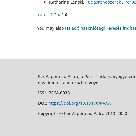
Katharina Lenski,
Tudásrendszerek
,
Per A
<<
<
1
2
3
4
5
6
You may also
Haladó hasonlósági keresés indítá
Per Aspera ad Astra, a Pécsi Tudományegyetem
egyetemtörténeti közleményei
ISSN 2064-6038
DOI:
https://doi.org/10.15170/PAAA
Copyright © Per Aspera ad Astra 2013–2020