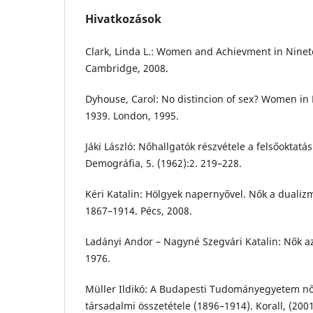
Hivatkozások
Clark, Linda L.: Women and Achievment in Nine
Cambridge, 2008.
Dyhouse, Carol: No distincion of sex? Women in B
1939. London, 1995.
Jáki László: Nőhallgatók részvétele a felsőoktat
Demográfia, 5. (1962):2. 219–228.
Kéri Katalin: Hölgyek napernyővel. Nők a duali
1867–1914. Pécs, 2008.
Ladányi Andor – Nagyné Szegvári Katalin: Nők 
1976.
Müller Ildikó: A Budapesti Tudományegyetem n
társadalmi összetétele (1896–1914). Korall, (2001