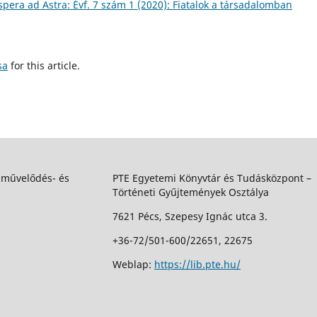
spera ad Astra: Évf. 7 szám 1 (2020): Fiatalok a társadalomban
sa
for this article.
 művelődés- és
PTE Egyetemi Könyvtár és Tudásközpont –
Történeti Gyűjtemények Osztálya
7621 Pécs, Szepesy Ignác utca 3.
+36-72/501-600/22651, 22675
Weblap:
https://lib.pte.hu/