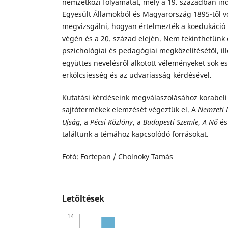
nemzetközi folyamatát, mely a 19. században ind
Egyesült Államokból és Magyarország 1895-től vo
megvizsgálni, hogyan értelmezték a koedukáció 
végén és a 20. század elején. Nem tekinthetünk e
pszichológiai és pedagógiai megközelítésétől, ill
együttes nevelésről alkotott véleményeket sok e
erkölcsiesség és az udvariasság kérdésével.
Kutatási kérdéseink megválaszolásához korabeli
sajtótermékek elemzését végeztük el. A
Nemzeti 
Ujság
, a
Pécsi Közlöny
, a
Budapesti Szemle
,
A
Nő
és
találtunk a témához kapcsolódó forrásokat.
Fotó: Fortepan / Cholnoky Tamás
Letöltések