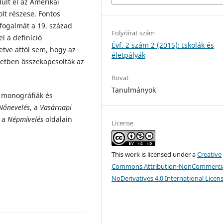
ult el az Amerikai
lt részese. Fontos
fogalmát a 19. század
Folyóirat szám
l a definíció
Évf. 2 szám 2 (2015): Iskolák és
etve attól sem, hogy az
életpályák
setben összekapcsolták az
Rovat
Tanulmányok
 monográfiák és
Nőnevelés
, a
Vasárnapi
 a
Népmívelés
oldalain
License
This work is licensed under a
Creative
Commons Attribution-NonCommercia
NoDerivatives 4.0 International Licen