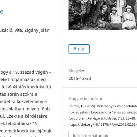
02
káció, vita, Zigány Jolán
PDF
Megjelent
ogy a 19. század végén –
2015-12-23
nyeket fogalmaztak meg
felsőoktatás koedukálttá
atás során azokra a
Hogyan kell idézni
ekedett a közvélemény a
Pálmai, D. (2015). Vélemények és gondolat
kapcsolatban milyen főbb
nők egyetemi képzéséről a 19. és 20. száza
ül. Ezekre a kérdésekre
fordulóján.
Per Aspera Ad Astra
,
2
(2), 25–40.
ek feladatainak 19.
https://doi.org/10.15170/PAAA.2015.02.02.
gyetemek koedukációjának
Idézet formátumok