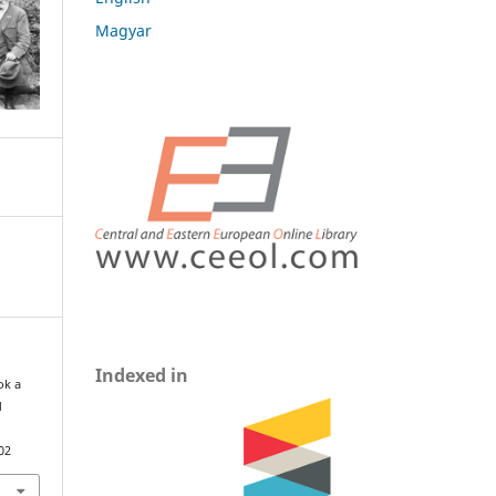
Magyar
Indexed in
ok a
d
02