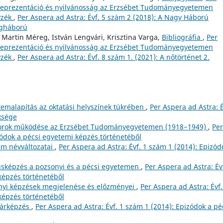
: Reprezentáció és nyilvánosság az Erzsébet Tudományegyetemen
yzék
,
Per Aspera ad Astra: Évf. 5 szám 2 (2018): A Nagy Háború
lágháború
, Martin Méreg, István Lengvári, Krisztina Varga,
Bibliográfia
,
Per
: Reprezentáció és nyilvánosság az Erzsébet Tudományegyetemen
yzék
,
Per Aspera ad Astra: Évf. 8 szám 1. (2021): A nőtörténet 2.
emalapítás az oktatási helyszínek tükrében
,
Per Aspera ad Astra: É
ksége
ktorok működése az Erzsébet Tudományegyetemen (1918−1949)
,
Per
zódok a pécsi egyetemi képzés történetéből
m névváltozatai
,
Per Aspera ad Astra: Évf. 1 szám 1 (2014): Epizód
sképzés a pozsonyi és a pécsi egyetemen
,
Per Aspera ad Astra: Év
képzés történetéből
yi képzések megjelenése és előzményei
,
Per Aspera ad Astra: Évf.
képzés történetéből
nárképzés
,
Per Aspera ad Astra: Évf. 1 szám 1 (2014): Epizódok a pé