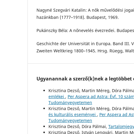
Nagyné Szegvári Katalin: A nők művelődési jogaié
hazánkban (1777–1918). Budapest, 1969.
Pukánszky Béla: A nőnevelés évezredei. Budapes
Geschichte der Universität in Europa. Band III.
Zweiten Weltkrieg 1800–1945. Hrsg. Rüegg, Wal
Ugyanannak a szerző(k)nek a legtöbbet o
Krisztina Dezső, Martin Méreg, Dóra Pálmai
emlékei
,
Per Aspera ad Astra: Évf. 10 szá
Tudományegyetemen
Krisztina Dezső, Martin Méreg, Dóra Pálma
és kulturális eseményei
,
Per Aspera ad Ast
Tudományegyetemen
Krisztina Dezső, Dóra Pálmai,
Tartalomjeg
Krisztina Dezső, István Lengvári, Martin M