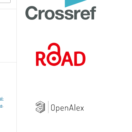
l-
se
.