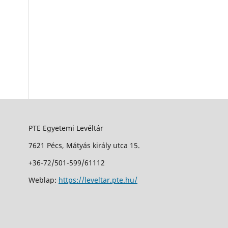
PTE Egyetemi Levéltár
7621 Pécs, Mátyás király utca 15.
+36-72/501-599/61112
Weblap:
https://leveltar.pte.hu/