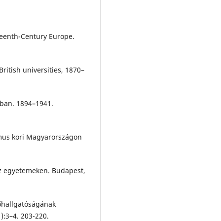
teenth-Century Europe.
ritish universities, 1870–
ásban. 1894–1941.
zmus kori Magyarországon
az egyetemeken. Budapest,
őhallgatóságának
):3–4. 203-220.