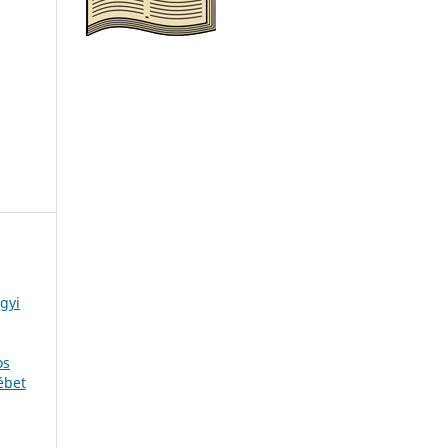
gyi
os
ébet