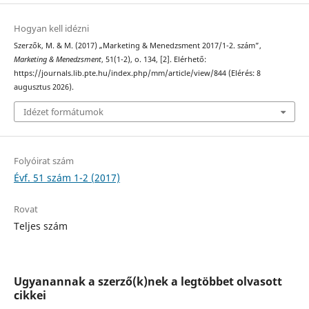
Hogyan kell idézni
Szerzők, M. & M. (2017) „Marketing & Menedzsment 2017/1-2. szám”,
Marketing & Menedzsment
, 51(1-2), o. 134, [2]. Elérhető:
https://journals.lib.pte.hu/index.php/mm/article/view/844 (Elérés: 8
augusztus 2026).
Idézet formátumok
Folyóirat szám
Évf. 51 szám 1-2 (2017)
Rovat
Teljes szám
Ugyanannak a szerző(k)nek a legtöbbet olvasott
cikkei