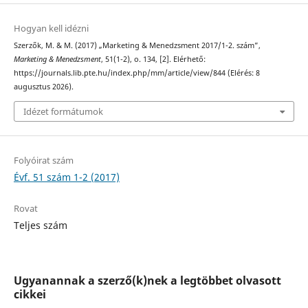
Hogyan kell idézni
Szerzők, M. & M. (2017) „Marketing & Menedzsment 2017/1-2. szám”,
Marketing & Menedzsment
, 51(1-2), o. 134, [2]. Elérhető:
https://journals.lib.pte.hu/index.php/mm/article/view/844 (Elérés: 8
augusztus 2026).
Idézet formátumok
Folyóirat szám
Évf. 51 szám 1-2 (2017)
Rovat
Teljes szám
Ugyanannak a szerző(k)nek a legtöbbet olvasott
cikkei