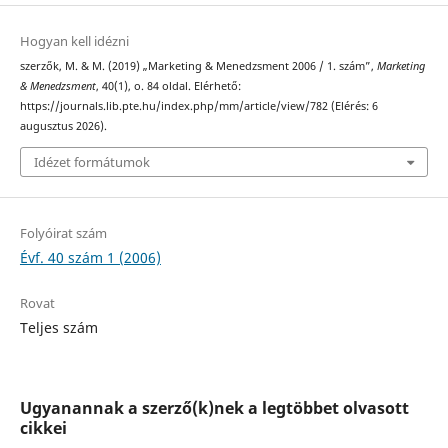
Hogyan kell idézni
szerzők, M. & M. (2019) „Marketing & Menedzsment 2006 / 1. szám”,
Marketing
& Menedzsment
, 40(1), o. 84 oldal. Elérhető:
https://journals.lib.pte.hu/index.php/mm/article/view/782 (Elérés: 6
augusztus 2026).
Idézet formátumok
Folyóirat szám
Évf. 40 szám 1 (2006)
Rovat
Teljes szám
Ugyanannak a szerző(k)nek a legtöbbet olvasott
cikkei