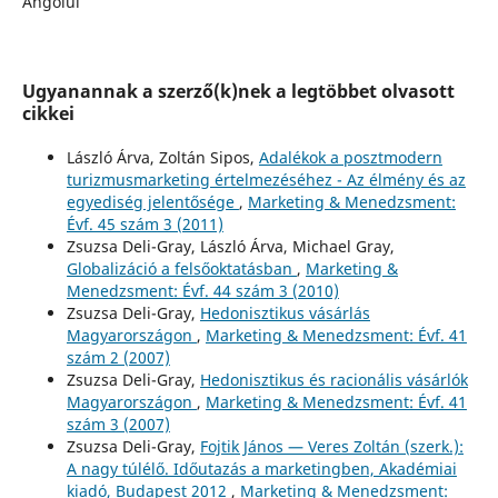
Angolul
Ugyanannak a szerző(k)nek a legtöbbet olvasott
cikkei
László Árva, Zoltán Sipos,
Adalékok a posztmodern
turizmusmarketing értelmezéséhez - Az élmény és az
egyediség jelentősége
,
Marketing & Menedzsment:
Évf. 45 szám 3 (2011)
Zsuzsa Deli-Gray, László Árva, Michael Gray,
Globalizáció a felsőoktatásban
,
Marketing &
Menedzsment: Évf. 44 szám 3 (2010)
Zsuzsa Deli-Gray,
Hedonisztikus vásárlás
Magyarországon
,
Marketing & Menedzsment: Évf. 41
szám 2 (2007)
Zsuzsa Deli-Gray,
Hedonisztikus és racionális vásárlók
Magyarországon
,
Marketing & Menedzsment: Évf. 41
szám 3 (2007)
Zsuzsa Deli-Gray,
Fojtik János — Veres Zoltán (szerk.):
A nagy túlélő. Időutazás a marketingben, Akadémiai
kiadó, Budapest 2012
,
Marketing & Menedzsment: