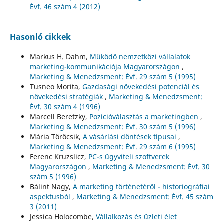
Évf. 46 szám 4 (2012)
Hasonló cikkek
Markus H. Dahm,
Működő nemzetközi vállalatok
marketing-kommunikációja Magyarországon
,
Marketing & Menedzsment: Évf. 29 szám 5 (1995)
Tusneo Morita,
Gazdasági növekedési potenciál és
növekedési stratégiák
,
Marketing & Menedzsment:
Évf. 30 szám 4 (1996)
Marcell Beretzky,
Pozícióválasztás a marketingben
,
Marketing & Menedzsment: Évf. 30 szám 5 (1996)
Mária Törőcsik,
A vásárlási döntések típusai
,
Marketing & Menedzsment: Évf. 29 szám 6 (1995)
Ferenc Kruzslicz,
PC-s ügyviteli szoftverek
Magyarországon
,
Marketing & Menedzsment: Évf. 30
szám 5 (1996)
Bálint Nagy,
A marketing történetéről - historiográfiai
aspektusból
,
Marketing & Menedzsment: Évf. 45 szám
3 (2011)
Jessica Holocombe,
Vállalkozás és üzleti élet