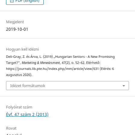
PDF (English)
Megjelent
2019-10-01
Hogyan kell idézni
Deli-Gray, Z. és Árva, L. (2019) „Hungarian Seniors - A New Promising
Target?”,
Marketing & Menedzsment
, 47(2), o. 52–62. Elérhető:
https://journals.lib.pte.hu/index.php/mm/article/view/631 (Elérés: 6
augusztus 2026).
Idézet formátumok
Folyóirat szám
Évf. 47 szám 2 (2013)
Rovat