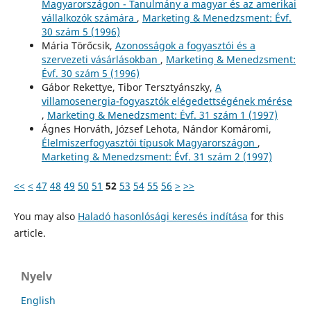
Magyarországon - Tanulmány a magyar és az amerikai
vállalkozók számára
,
Marketing & Menedzsment: Évf.
30 szám 5 (1996)
Mária Törőcsik,
Azonosságok a fogyasztói és a
szervezeti vásárlásokban
,
Marketing & Menedzsment:
Évf. 30 szám 5 (1996)
Gábor Rekettye, Tibor Tersztyánszky,
A
villamosenergia-fogyasztók elégedettségének mérése
,
Marketing & Menedzsment: Évf. 31 szám 1 (1997)
Ágnes Horváth, József Lehota, Nándor Komáromi,
Élelmiszerfogyasztói típusok Magyarországon
,
Marketing & Menedzsment: Évf. 31 szám 2 (1997)
<<
<
47
48
49
50
51
52
53
54
55
56
>
>>
You may also
Haladó hasonlósági keresés indítása
for this
article.
Nyelv
English