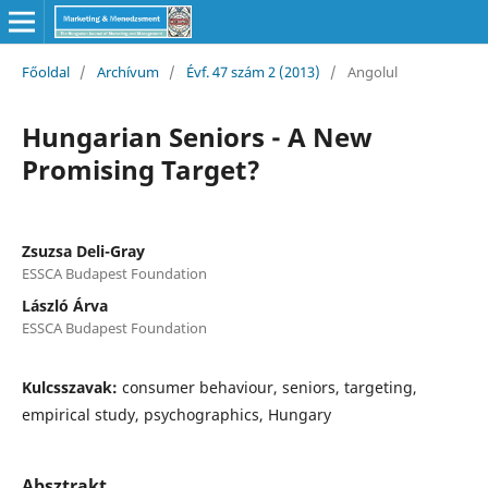
Főoldal
/
Archívum
/
Évf. 47 szám 2 (2013)
/
Angolul
Hungarian Seniors - A New
Promising Target?
Zsuzsa Deli-Gray
ESSCA Budapest Foundation
László Árva
ESSCA Budapest Foundation
Kulcsszavak:
consumer behaviour, seniors, targeting,
empirical study, psychographics, Hungary
Absztrakt