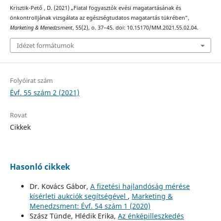
Krisztik-Pető , D. (2021) „Fiatal fogyasztók evési magatartásának és
önkontrolljának vizsgálata az egészségtudatos magatartás tükrében”,
Marketing & Menedzsment
, 55(2), o. 37–45. doi: 10.15170/MM.2021.55.02.04.
Idézet formátumok
Folyóirat szám
Évf. 55 szám 2 (2021)
Rovat
Cikkek
Hasonló cikkek
Dr. Kovács Gábor,
A fizetési hajlandóság mérése
kísérleti aukciók segítségével
,
Marketing &
Menedzsment: Évf. 54 szám 1 (2020)
Szász Tünde, Hlédik Erika,
Az énképilleszkedés