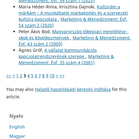
Menedzsment: Évf. 59 szám 1 (2025)
Mária Héder-Rima, Krisztina Dajnoki,
Kultúrám a
márkám – A munkáltatói márkaépítés és a szervezeti
kultúra kapcsolata
,
Marketing & Menedzsment: Évf.
54 szám 2 (2020)
Péter Ákos Bod,
Magyarország tőkepiaci megítélése -
okok és következmények
,
Marketing & Menedzsment:
Évf. 43 szám 2 (2009)
Ágnes Gróf,
A vállalat kommunikációs
kapcsolatrendszerének szerepe
,
Marketing &
Menedzsment: Évf. 35 szám 4 (2001)
<<
<
1
2
3
4
5
6
7
8
9
10
>
>>
You may also
Haladó hasonlósági keresés indítása
for this
article.
Nyelv
English
Magyar