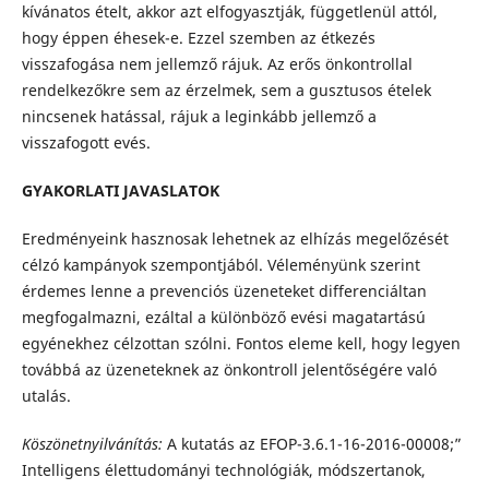
kívánatos ételt, akkor azt elfogyasztják, függetlenül attól,
hogy éppen éhesek-e. Ezzel szemben az étkezés
visszafogása nem jellemző rájuk. Az erős önkontrollal
rendelkezőkre sem az érzelmek, sem a gusztusos ételek
nincsenek hatással, rájuk a leginkább jellemző a
visszafogott evés.
GYAKORLATI JAVASLATOK
Eredményeink hasznosak lehetnek az elhízás megelőzését
célzó kampányok szempontjából. Véleményünk szerint
érdemes lenne a prevenciós üzeneteket differenciáltan
megfogalmazni, ezáltal a különböző evési magatartású
egyénekhez célzottan szólni. Fontos eleme kell, hogy legyen
továbbá az üzeneteknek az önkontroll jelentőségére való
utalás.
Köszönetnyilvánítás:
A kutatás az EFOP-3.6.1-16-2016-00008;”
Intelligens élettudományi technológiák, módszertanok,