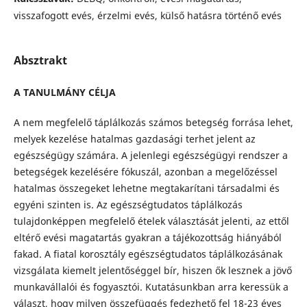
visszafogott evés, érzelmi evés, külső hatásra történő evés
Absztrakt
A TANULMÁNY CÉLJA
A nem megfelelő táplálkozás számos betegség forrása lehet,
melyek kezelése hatalmas gazdasági terhet jelent az
egészségügy számára. A jelenlegi egészségügyi rendszer a
betegségek kezelésére fókuszál, azonban a megelőzéssel
hatalmas összegeket lehetne megtakarítani társadalmi és
egyéni szinten is. Az egészségtudatos táplálkozás
tulajdonképpen megfelelő ételek választását jelenti, az ettől
eltérő evési magatartás gyakran a tájékozottság hiányából
fakad. A fiatal korosztály egészségtudatos táplálkozásának
vizsgálata kiemelt jelentőséggel bír, hiszen ők lesznek a jövő
munkavállalói és fogyasztói. Kutatásunkban arra keressük a
választ, hogy milyen összefüggés fedezhető fel 18-23 éves