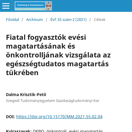
Főoldal
/
Archívum
/
Évf. 55 szám 2 (2021)
/
Cikkek
Fiatal fogyasztók evési
magatartásának és
önkontrolljának vizsgálata az
egészségtudatos magatartás
tükrében
Dalma Krisztik-Pető
Szegedi Tudományegyetem Gazdaságtudományi Kar
DOI:
https://doi.org/10.15170/MM.2021.55.02.04
Kulcsszavak:
DEBQ, önkontroll, evési magatartás,