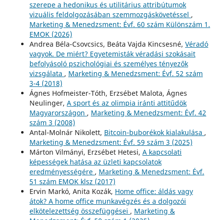
szerepe a hedonikus és utilitárius attribútumok
vizuális feldolgozásában szemmozgáskövetéssel
,
Marketing & Menedzsment: Évf. 60 szám Különszám 1.
EMOK (2026)
Andrea Béla-Csovcsics, Beáta Vajda Kincsesné,
Véradó
vagyok. De miért? Egyetemisták véradási szokásait
befolyásoló pszichológiai és személyes tényezők
vizsgálata
,
Marketing & Menedzsment: Évf. 52 szám
3-4 (2018)
Ágnes Hofmeister-Tóth, Erzsébet Malota, Ágnes
Neulinger,
A sport és az olimpia iránti attitűdök
Magyarországon
,
Marketing & Menedzsment: Évf. 42
szám 3 (2008)
Antal-Molnár Nikolett,
Bitcoin-buborékok kialakulása
,
Marketing & Menedzsment: Évf. 59 szám 3 (2025)
Márton Vilmányi, Erzsébet Hetesi,
A kapcsolati
képességek hatása az üzleti kapcsolatok
eredményességére
,
Marketing & Menedzsment: Évf.
51 szám EMOK klsz (2017)
Ervin Markó, Anita Kozák,
Home office: áldás vagy
átok? A home office munkavégzés és a dolgozói
elkötelezettség összefüggései
,
Marketing &