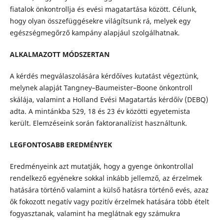
fiatalok önkontrollja és evési magatartása között. Célunk,
hogy olyan összefüggésekre világítsunk rá, melyek egy
egészségmegőrző kampány alapjául szolgálhatnak.
ALKALMAZOTT MÓDSZERTAN
A kérdés megválaszolására kérdőíves kutatást végeztünk,
melynek alapját Tangney–Baumeister–Boone önkontroll
skálája, valamint a Holland Evési Magatartás kérdőív (DEBQ)
adta. A mintánkba 529, 18 és 23 év közötti egyetemista
került. Elemzéseink során faktoranalízist használtunk.
LEGFONTOSABB EREDMÉNYEK
Eredményeink azt mutatják, hogy a gyenge önkontrollal
rendelkező egyénekre sokkal inkább jellemző, az érzelmek
hatására történő valamint a külső hatásra történő evés, azaz
ők fokozott negatív vagy pozitív érzelmek hatására több ételt
fogyasztanak, valamint ha meglátnak egy számukra