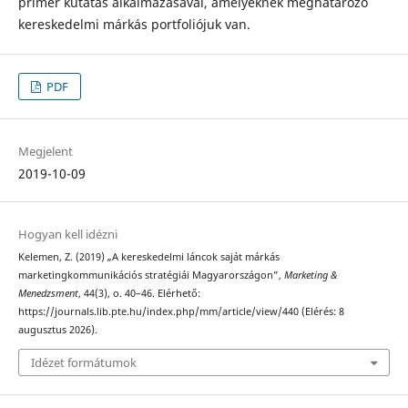
primer kutatás alkalmazásával, amelyeknek meghatározó
kereskedelmi márkás portfoliójuk van.
PDF
Megjelent
2019-10-09
Hogyan kell idézni
Kelemen, Z. (2019) „A kereskedelmi láncok saját márkás
marketingkommunikációs stratégiái Magyarországon”,
Marketing &
Menedzsment
, 44(3), o. 40–46. Elérhető:
https://journals.lib.pte.hu/index.php/mm/article/view/440 (Elérés: 8
augusztus 2026).
Idézet formátumok