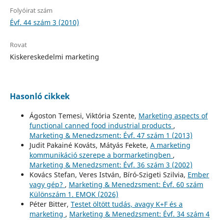
Folyóirat szám
Évf. 44 szám 3 (2010)
Rovat
Kiskereskedelmi marketing
Hasonló cikkek
Ágoston Temesi, Viktória Szente,
Marketing aspects of
functional canned food industrial products
,
Marketing & Menedzsment: Évf. 47 szám 1 (2013)
Judit Pakainé Kováts, Mátyás Fekete,
A marketing
kommunikáció szerepe a bormarketingben
,
Marketing & Menedzsment: Évf. 36 szám 3 (2002)
Kovács Stefan, Veres István, Bíró-Szigeti Szilvia,
Ember
vagy gép?
,
Marketing & Menedzsment: Évf. 60 szám
Különszám 1. EMOK (2026)
Péter Bitter,
Testet öltött tudás, avagy K+F és a
marketing
,
Marketing & Menedzsment: Évf. 34 szám 4