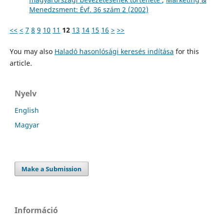
Menedzsment: Évf. 36 szám 2 (2002)
<<
<
7
8
9
10
11
12
13
14
15
16
>
>>
You may also
Haladó hasonlósági keresés indítása
for this
article.
Nyelv
English
Magyar
Make a Submission
Információ