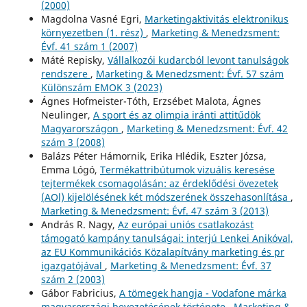
(2000)
Magdolna Vasné Egri,
Marketingaktivitás elektronikus
környezetben (1. rész)
,
Marketing & Menedzsment:
Évf. 41 szám 1 (2007)
Máté Repisky,
Vállalkozói kudarcból levont tanulságok
rendszere
,
Marketing & Menedzsment: Évf. 57 szám
Különszám EMOK 3 (2023)
Ágnes Hofmeister-Tóth, Erzsébet Malota, Ágnes
Neulinger,
A sport és az olimpia iránti attitűdök
Magyarországon
,
Marketing & Menedzsment: Évf. 42
szám 3 (2008)
Balázs Péter Hámornik, Erika Hlédik, Eszter Józsa,
Emma Lógó,
Termékattribútumok vizuális keresése
tejtermékek csomagolásán: az érdeklődési övezetek
(AOl) kijelölésének két módszerének összehasonlítása
,
Marketing & Menedzsment: Évf. 47 szám 3 (2013)
András R. Nagy,
Az európai uniós csatlakozást
támogató kampány tanulságai: interjú Lenkei Anikóval,
az EU Kommunikációs Közalapítvány marketing és pr
igazgatójával
,
Marketing & Menedzsment: Évf. 37
szám 2 (2003)
Gábor Fabricius,
A tömegek hangja - Vodafone márka
magyarországi bevezetésének története
,
Marketing &