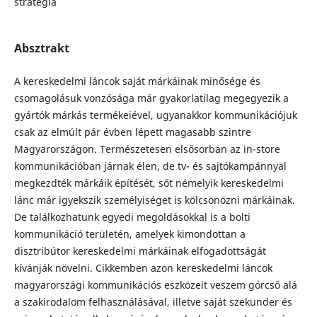
stratégia
Absztrakt
A kereskedelmi láncok saját márkáinak minősége és
csomagolásuk vonzósága már gyakorlatilag megegyezik a
gyártók márkás termékeiével, ugyanakkor kommunikációjuk
csak az elmúlt pár évben lépett magasabb szintre
Magyarországon. Természetesen elsősorban az in-store
kommunikációban járnak élen, de tv- és sajtókampánnyal
megkezdték márkáik építését, sőt némelyik kereskedelmi
lánc már igyekszik személyiséget is kölcsönözni márkáinak.
De találkozhatunk egyedi megoldásokkal is a bolti
kommunikáció területén, amelyek kimondottan a
disztribútor kereskedelmi márkáinak elfogadottságát
kívánják növelni. Cikkemben azon kereskedelmi láncok
magyarországi kommunikációs eszközeit veszem górcső alá
a szakirodalom felhasználásával, illetve saját szekunder és