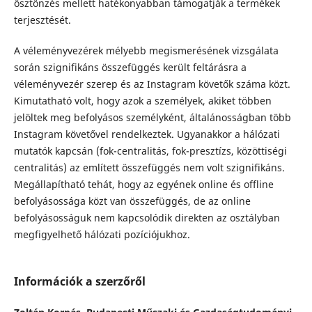
ösztönzés mellett hatékonyabban támogatják a termékek
terjesztését.
A véleményvezérek mélyebb megismerésének vizsgálata
során szignifikáns összefüggés került feltárásra a
véleményvezér szerep és az Instagram követők száma közt.
Kimutatható volt, hogy azok a személyek, akiket többen
jelöltek meg befolyásos személyként, általánosságban több
Instagram követővel rendelkeztek. Ugyanakkor a hálózati
mutatók kapcsán (fok-centralitás, fok-presztízs, közöttiségi
centralitás) az említett összefüggés nem volt szignifikáns.
Megállapítható tehát, hogy az egyének online és offline
befolyásossága közt van összefüggés, de az online
befolyásosságuk nem kapcsolódik direkten az osztályban
megfigyelhető hálózati pozíciójukhoz.
Információk a szerzőről