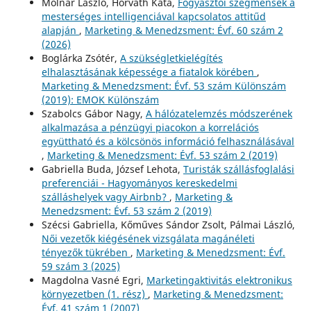
Molnár László, Horváth Kata,
Fogyasztói szegmensek a
mesterséges intelligenciával kapcsolatos attitűd
alapján
,
Marketing & Menedzsment: Évf. 60 szám 2
(2026)
Boglárka Zsótér,
A szükségletkielégítés
elhalasztásának képessége a fiatalok körében
,
Marketing & Menedzsment: Évf. 53 szám Különszám
(2019): EMOK Különszám
Szabolcs Gábor Nagy,
A hálózatelemzés módszerének
alkalmazása a pénzügyi piacokon a korrelációs
együttható és a kölcsönös információ felhasználásával
,
Marketing & Menedzsment: Évf. 53 szám 2 (2019)
Gabriella Buda, József Lehota,
Turisták szállásfoglalási
preferenciái - Hagyományos kereskedelmi
szálláshelyek vagy Airbnb?
,
Marketing &
Menedzsment: Évf. 53 szám 2 (2019)
Szécsi Gabriella, Kőműves Sándor Zsolt, Pálmai László,
Női vezetők kiégésének vizsgálata magánéleti
tényezők tükrében
,
Marketing & Menedzsment: Évf.
59 szám 3 (2025)
Magdolna Vasné Egri,
Marketingaktivitás elektronikus
környezetben (1. rész)
,
Marketing & Menedzsment:
Évf. 41 szám 1 (2007)