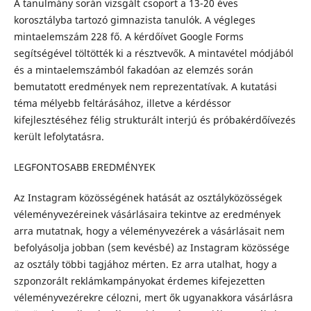
A tanulmány során vizsgált csoport a 13-20 éves
korosztályba tartozó gimnazista tanulók. A végleges
mintaelemszám 228 fő. A kérdőívet Google Forms
segítségével töltötték ki a résztvevők. A mintavétel módjából
és a mintaelemszámból fakadóan az elemzés során
bemutatott eredmények nem reprezentatívak. A kutatási
téma mélyebb feltárásához, illetve a kérdéssor
kifejlesztéséhez félig strukturált interjú és próbakérdőívezés
került lefolytatásra.
LEGFONTOSABB EREDMÉNYEK
Az Instagram közösségének hatását az osztályközösségek
véleményvezéreinek vásárlásaira tekintve az eredmények
arra mutatnak, hogy a véleményvezérek a vásárlásait nem
befolyásolja jobban (sem kevésbé) az Instagram közössége
az osztály többi tagjához mérten. Ez arra utalhat, hogy a
szponzorált reklámkampányokat érdemes kifejezetten
véleményvezérekre célozni, mert ők ugyanakkora vásárlásra