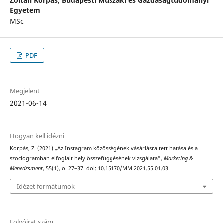
Zoltán Korpás,
Budapesti Műszaki és Gazdaságtudományi
Egyetem
MSc
PDF
Megjelent
2021-06-14
Hogyan kell idézni
Korpás, Z. (2021) „Az Instagram közösségének vásárlásra tett hatása és a
szociogramban elfoglalt hely összefüggésének vizsgálata”,
Marketing &
Menedzsment
, 55(1), o. 27–37. doi: 10.15170/MM.2021.55.01.03.
Idézet formátumok
Folyóirat szám