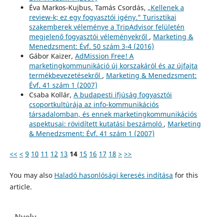
Éva Markos-Kujbus, Tamás Csordás,
„Kellenek a
review-k; ez egy fogyasztói igény.” Turisztikai
szakemberek véleménye a TripAdvisor felületén
megjelenő fogyasztói véleményekről
,
Marketing &
Menedzsment: Évf. 50 szám 3-4 (2016)
Gábor Kaizer,
AdMission Free! A
marketingkommunikáció új korszakáról és az újfajta
termékbevezetésekről
,
Marketing & Menedzsment:
Évf. 41 szám 1 (2007)
Csaba Kollár,
A budapesti ifjúság fogyasztói
csoportkultúrája az info-kommunikációs
társadalomban, és ennek marketingkommunikációs
aspektusai: rövidített kutatási beszámoló
,
Marketing
& Menedzsment: Évf. 41 szám 1 (2007)
<<
<
9
10
11
12
13
14
15
16
17
18
>
>>
You may also
Haladó hasonlósági keresés indítása
for this
article.
Nyelv